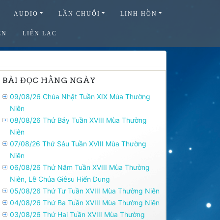
AUDIO
LẦN CHUỖI
LINH HỒN
ỆN
LIÊN LẠC
BÀI ĐỌC HẰNG NGÀY
09/08/26 Chúa Nhật Tuần XIX Mùa Thường
Niên
08/08/26 Thứ Bảy Tuần XVIII Mùa Thường
Niên
07/08/26 Thứ Sáu Tuần XVIII Mùa Thường
Niên
06/08/26 Thứ Năm Tuần XVIII Mùa Thường
Niên, Lễ Chúa Giêsu Hiển Dung
05/08/26 Thứ Tư Tuần XVIII Mùa Thường Niên
04/08/26 Thứ Ba Tuần XVIII Mùa Thường Niên
03/08/26 Thứ Hai Tuần XVIII Mùa Thường