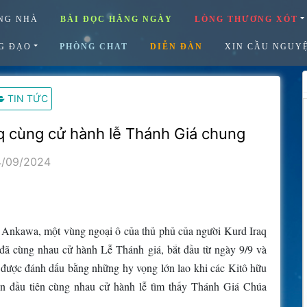
NG NHÀ
BÀI ĐỌC HẰNG NGÀY
LÒNG THƯƠNG XÓT
G ĐẠO
PHÒNG CHAT
DIỄN ĐÀN
XIN CẦU NGUY
TIN TỨC
aq cùng cử hành lễ Thánh Giá chung
4/09/2024
ại Ankawa, một vùng ngoại ô của thủ phủ của người Kurd Iraq
 đã cùng nhau cử hành Lễ Thánh giá, bắt đầu từ ngày 9/9 và
 được đánh dấu bằng những hy vọng lớn lao khi các Kitô hữu
ần đầu tiên cùng nhau cử hành lễ tìm thấy Thánh Giá Chúa