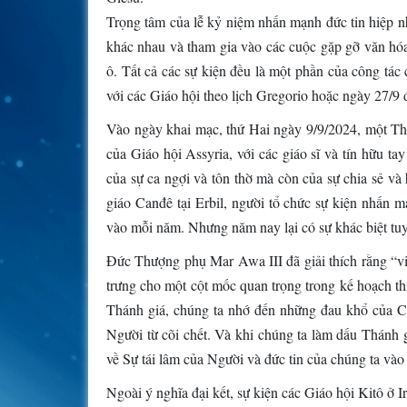
Trọng tâm của lễ kỷ niệm nhấn mạnh đức tin hiệp n
khác nhau và tham gia vào các cuộc gặp gỡ văn hó
ô. Tất cả các sự kiện đều là một phần của công tá
với các Giáo hội theo lịch Gregorio hoặc ngày 27/9 đ
Vào ngày khai mạc, thứ Hai ngày 9/9/2024, một T
của Giáo hội Assyria, với các giáo sĩ và tín hữu t
của sự ca ngợi và tôn thờ mà còn của sự chia sẻ 
giáo Canđê tại Erbil, người tổ chức sự kiện nhấn m
vào mỗi năm. Nhưng năm nay lại có sự khác biệt tuy
Đức Thượng phụ Mar Awa III đã giải thích rằng “vi
trưng cho một cột mốc quan trọng trong kế hoạch t
Thánh giá, chúng ta nhớ đến những đau khổ của C
Người từ cõi chết. Và khi chúng ta làm dấu Thánh 
về Sự tái lâm của Người và đức tin của chúng ta vào
Ngoài ý nghĩa đại kết, sự kiện các Giáo hội Kitô ở 