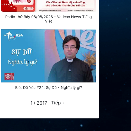
Radio thứ Bảy 08/08/2026 - Vatican News Tiếng
Việt
Biết Để Yêu #24: Sự Dữ - Nghĩa lý gì?
Tiếp
»
1
/
2617