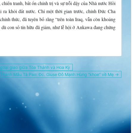
, chiến tranh, bất ổn chính trị và sự trỗi dậy của Nhà nước Hồi
 ra khỏi đất nước. Chỉ một thời gian trước, chính Đức Cha
chính thức, đã tuyên bố rằng “trên toàn Iraq, vẫn còn khoảng
dù con số tín hữu đã giảm, như lễ hội ở Ankawa đang chứng
goại giao giữa Tòa Thánh và Hoa Kỳ
Thánh Mẫu Tà Pao: Đc. Giuse Đỗ Mạnh Hùng “khoe” về Mẹ →