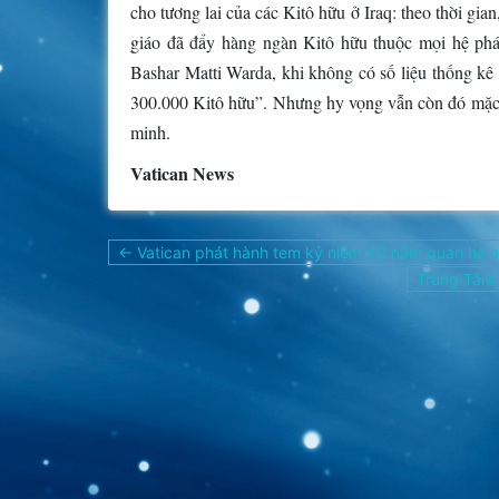
cho tương lai của các Kitô hữu ở Iraq: theo thời gian
giáo đã đẩy hàng ngàn Kitô hữu thuộc mọi hệ phái
Bashar Matti Warda, khi không có số liệu thống kê 
300.000 Kitô hữu”. Nhưng hy vọng vẫn còn đó mặc 
minh.
Vatican News
Điều
← Vatican phát hành tem kỷ niệm 40 năm quan hệ n
hướng
Trung Tâm 
bài
viết