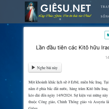
Skip
TRA
to
content
SỐN
Lần đầu tiên các Kitô hữu Ir
1
Nghe bài này
Một khoảnh khắc lịch sử ở Erbil, miền bắc Iraq. T
nằm ở phía bắc đất nước, hàng trăm Kitô hữu Iraq
kéo dài đến ngày 14/9/2024. Sự kiện vui mừng này
thuộc Công giáo, Chính Thống giáo và Assyria l
Giêsu.