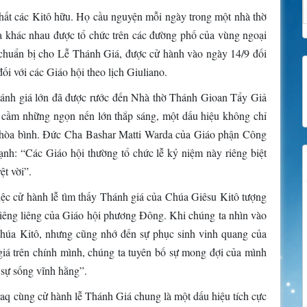
hất các Kitô hữu. Họ cầu nguyện mỗi ngày trong một nhà thờ
a khác nhau được tổ chức trên các đường phố của vùng ngoại
c chuẩn bị cho Lễ Thánh Giá, được cử hành vào ngày 14/9 đối
ối với các Giáo hội theo lịch Giuliano.
hánh giá lớn đã được rước đến Nhà thờ Thánh Gioan Tẩy Giả
ay cầm những ngọn nến lớn thắp sáng, một dấu hiệu không chỉ
và hòa bình. Đức Cha Bashar Matti Warda của Giáo phận Công
ạnh: “Các Giáo hội thường tổ chức lễ kỷ niệm này riêng biệt
ệt vời”.
ệc cử hành lễ tìm thấy Thánh giá của Chúa Giêsu Kitô tượng
hiêng liêng của Giáo hội phương Đông. Khi chúng ta nhìn vào
húa Kitô, nhưng cũng nhớ đến sự phục sinh vinh quang của
giá trên chính mình, chúng ta tuyên bố sự mong đợi của mình
 sự sống vĩnh hằng”.
Iraq cùng cử hành lễ Thánh Giá chung là một dấu hiệu tích cực