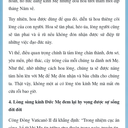
hoan, nô nức dâng kính Mẹ những đóa hoa tươi thắm mối dịp
tháng Năm về.
Tuy nhiên, hoa được dùng để qua đó, diễn tả hoa thiêng cõi
lòng của con người. Hoa sẽ tàn phai, héo úa, lòng người cũng
sẽ tàn phai và ủ rũ nếu không đón nhận được sứ điệp từ
những việc đạo đức này.
Vì thế, điều quan trọng chính là tấm lòng chân thành, đơn sơ,
yêu mến, phó thác, cậy trông của mỗi chúng ta dành nơi Mẹ.
Như thế, nhờ những cách hoa lòng, chúng ta sẽ được nâng
tâm hồn lên với Mẹ để Mẹ đón nhận và bầu chữa cho chúng
ta. Thật vậy, không một ai có lòng tôn kính Mẹ mà mất ơn
cứu rỗi bao giờ.
4. Lòng sùng kính Đức Mẹ đem lại hy vọng được sự sống
đời đời
Công Đồng Vaticanô II đã khẳng định: “Trong nhiệm cục ân
sủng, kể từ khi Mẹ tin tưởng ưng thuận trong ngày truyền tin,