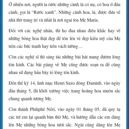
Ở nhiều nơi, người ta rước những cành lá có nụ, có hoa ở đầu
cành, gọi là “Rước xanh”. Những cành hoa, lá, được đưa về
nhà thờ trang trí và nhất là nơi ngai tòa Mẹ Maria.
Đối với các nghệ nhân, thì họ đua nhau điêu khắc hay vẽ
những bông hoa thật đẹp để tôn lên vẻ đẹp kiều mỹ của Mẹ
trên các bức tranh hay trên vách tường…
Còn các nghệ sĩ thì sáng tác những bài hát mang đượm lòng
tôn kính. Các bài giảng về Mẹ cũng được soạn ra để cùng
nhau sử dụng hầu bày tỏ lòng tôn kính.
Đến thế kỷ 14, linh mục Henri Suzo dòng Đaminh, vào ngày
đầu tháng 5, đã khởi xướng việc trang hoàng hoa muôn sắc
chung quanh tượng Mẹ.
Còn thánh Philiphê Nêri, vào ngày 01 tháng 05, đã quy tụ
các trẻ em lại quanh bàn thờ Mẹ, và hướng dẫn các em dâng
lên Mẹ những bông hoa tươi sắc. Ngài cũng dâng lên Mẹ