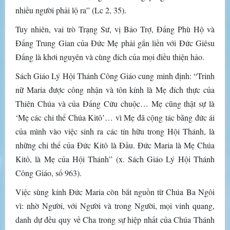
nhiều người phải lộ ra” (Lc 2, 35).
Tuy nhiên, vai trò Trạng Sư, vị Bảo Trợ, Đấng Phù Hộ và
Đấng Trung Gian của Đức Mẹ phải gắn liền với Đức Giêsu
Đấng là khơi nguyên và cùng đích của mọi điều thiện hảo.
Sách Giáo Lý Hội Thánh Công Giáo cung minh định: “Trinh
nữ Maria được công nhận và tôn kính là Mẹ đích thực của
Thiên Chúa và của Đấng Cứu chuộc… Mẹ cũng thật sự là
‘Mẹ các chi thể Chúa Kitô’… vì Mẹ đã cộng tác bằng đức ái
của mình vào việc sinh ra các tín hữu trong Hội Thánh, là
những chi thể của Đức Kitô là Đầu. Đức Maria là Mẹ Chúa
Kitô, là Mẹ của Hội Thánh” (x. Sách Giáo Lý Hội Thánh
Công Giáo, số 963).
Việc sùng kính Đức Maria còn bắt nguồn từ Chúa Ba Ngôi
vì: nhờ Người, với Người và trong Người, mọi vinh quang,
danh dự đều quy về Cha trong sự hiệp nhất của Chúa Thánh