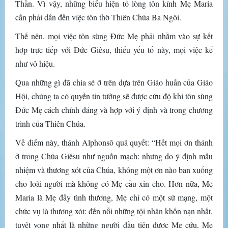
Thần. Vì vậy, những biểu hiện tỏ lòng tôn kính Mẹ Maria
cần phải dẫn đến việc tôn thờ Thiên Chúa Ba Ngôi.
Thế nên, mọi việc tôn sùng Đức Mẹ phải nhằm vào sự kết
hợp trực tiếp với Đức Giêsu, thiếu yếu tố này, mọi việc kể
như vô hiệu.
Qua những gì đã chia sẻ ở trên dựa trên Giáo huấn của Giáo
Hội, chúng ta có quyền tin tưởng sẽ được cứu độ khi tôn sùng
Đức Mẹ cách chính đáng và hợp với ý định và trong chương
trình của Thiên Chúa.
Về điểm này, thánh Alphonsô quả quyết: “Hết mọi ơn thánh
ở trong Chúa Giêsu như nguồn mạch: nhưng do ý định mầu
nhiệm và thương xót của Chúa, không một ơn nào ban xuống
cho loài người mà không có Mẹ cầu xin cho. Hơn nữa, Mẹ
Maria là Mẹ đầy tình thương, Mẹ chỉ có một sứ mạng, một
chức vụ là thương xót: đến nỗi những tội nhân khốn nạn nhất,
tuyệt vọng nhất là những người đầu tiên được Mẹ cứu, Mẹ