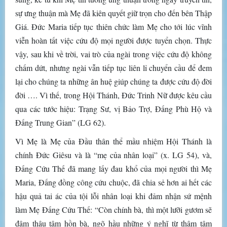
sự ưng thuận mà Mẹ đã kiên quyết giữ trọn cho đến bên Thập
Giá. Đức Maria tiếp tục thiên chức làm Mẹ cho tới lúc vĩnh
viễn hoàn tất việc cứu độ mọi người được tuyển chọn. Thực
vậy, sau khi về trời, vai trò của ngài trong việc cứu độ không
chấm dứt, nhưng ngài vẫn tiếp tục liên lỉ chuyển cầu để đem
lại cho chúng ta những ân huệ giúp chúng ta được cứu độ đời
đời …. Vì thế, trong Hội Thánh, Đức Trinh Nữ được kêu cầu
qua các tước hiệu: Trạng Sư, vị Bảo Trợ, Đấng Phù Hộ và
Đấng Trung Gian” (LG 62).
Vì Mẹ là Mẹ của Đầu thân thể mầu nhiệm Hội Thánh là
chính Đức Giêsu và là “mẹ của nhân loại” (x. LG 54), và,
Đấng Cứu Thế đã mang lấy đau khổ của mọi người thì Mẹ
Maria, Đấng đồng công cứu chuộc, đã chia sẻ hơn ai hết các
hậu quả tai ác của tội lỗi nhân loại khi đảm nhận sứ mệnh
làm Mẹ Đấng Cứu Thế: “Còn chính bà, thì một lưỡi gươm sẽ
đâm thâu tâm hồn bà, ngõ hầu những ý nghĩ từ thâm tâm