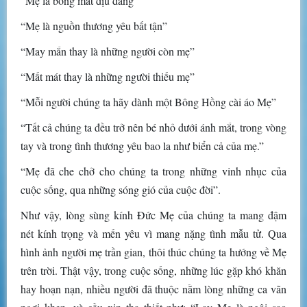
“Mẹ là bóng mát dịu dàng”
“Mẹ là nguồn thương yêu bất tận”
“May mắn thay là những người còn mẹ”
“Mất mát thay là những người thiếu mẹ”
“Mỗi người chúng ta hãy dành một Bông Hồng cài áo Mẹ”
“Tất cả chúng ta đều trở nên bé nhỏ dưới ánh mắt, trong vòng
tay và trong tình thương yêu bao la như biển cả của mẹ.”
“Mẹ đã che chở cho chúng ta trong những vinh nhục của
cuộc sống, qua những sóng gió của cuộc đời”.
Như vậy, lòng sùng kính Đức Mẹ của chúng ta mang đậm
nét kính trọng và mến yêu vì mang nặng tình mẫu tử. Qua
hình ảnh người mẹ trần gian, thôi thúc chúng ta hướng về Mẹ
trên trời. Thật vậy, trong cuộc sống, những lúc gặp khó khăn
hay hoạn nạn, nhiều người đã thuộc nằm lòng những ca vãn