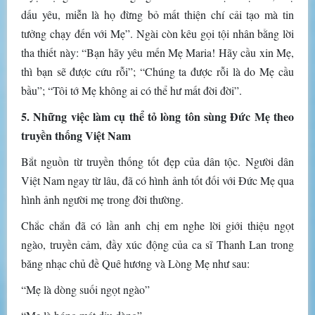
dấu yêu, miễn là họ đừng bỏ mất thiện chí cải tạo mà tin
tưởng chạy đến với Mẹ”. Ngài còn kêu gọi tội nhân bằng lời
tha thiết này: “Bạn hãy yêu mến Mẹ Maria! Hãy cầu xin Mẹ,
thì bạn sẽ được cứu rỗi”; “Chúng ta được rỗi là do Mẹ cầu
bầu”; “Tôi tớ Mẹ không ai có thể hư mất đời đời”.
5. Những việc làm cụ thể tỏ lòng tôn sùng Đức Mẹ theo
truyền thống Việt Nam
Bắt nguồn từ truyền thống tốt đẹp của dân tộc. Người dân
Việt Nam ngay từ lâu, đã có hình ảnh tốt đối với Đức Mẹ qua
hình ảnh người mẹ trong đời thường.
Chắc chắn đã có lần anh chị em nghe lời giới thiệu ngọt
ngào, truyền cảm, đầy xúc động của ca sĩ Thanh Lan trong
băng nhạc chủ đề Quê hương và Lòng Mẹ như sau:
“Mẹ là dòng suối ngọt ngào”