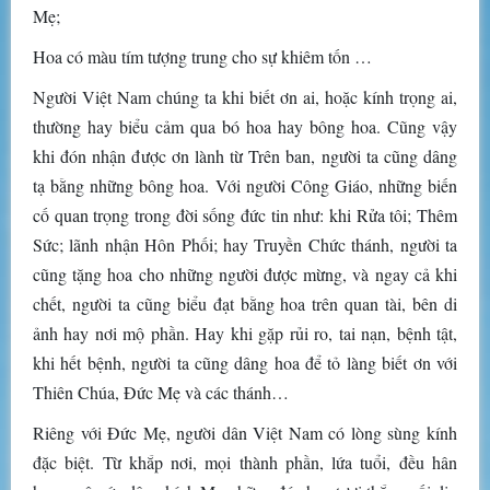
Mẹ;
Hoa có màu tím tượng trung cho sự khiêm tốn …
Người Việt Nam chúng ta khi biết ơn ai, hoặc kính trọng ai,
thường hay biểu cảm qua bó hoa hay bông hoa. Cũng vậy
khi đón nhận được ơn lành từ Trên ban, người ta cũng dâng
tạ bằng những bông hoa. Với người Công Giáo, những biến
cố quan trọng trong đời sống đức tin như: khi Rửa tôi; Thêm
Sức; lãnh nhận Hôn Phối; hay Truyền Chức thánh, người ta
cũng tặng hoa cho những người được mừng, và ngay cả khi
chết, người ta cũng biểu đạt bằng hoa trên quan tài, bên di
ảnh hay nơi mộ phần. Hay khi gặp rủi ro, tai nạn, bệnh tật,
khi hết bệnh, người ta cũng dâng hoa để tỏ làng biết ơn với
Thiên Chúa, Đức Mẹ và các thánh…
Riêng với Đức Mẹ, người dân Việt Nam có lòng sùng kính
đặc biệt. Từ khắp nơi, mọi thành phần, lứa tuổi, đều hân