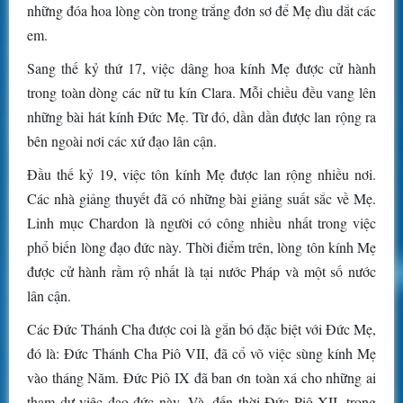
những đóa hoa lòng còn trong trắng đơn sơ để Mẹ dìu dắt các
em.
Sang thế kỷ thứ 17, việc dâng hoa kính Mẹ được cử hành
trong toàn dòng các nữ tu kín Clara. Mỗi chiều đều vang lên
những bài hát kính Đức Mẹ. Từ đó, dần dần được lan rộng ra
bên ngoài nơi các xứ đạo lân cận.
Đầu thế kỷ 19, việc tôn kính Mẹ được lan rộng nhiều nơi.
Các nhà giảng thuyết đã có những bài giảng suất sắc về Mẹ.
Linh mục Chardon là người có công nhiều nhất trong việc
phổ biến lòng đạo đức này. Thời điểm trên, lòng tôn kính Mẹ
được cử hành rầm rộ nhất là tại nước Pháp và một số nước
lân cận.
Các Đức Thánh Cha được coi là gắn bó đặc biệt với Đức Mẹ,
đó là: Đức Thánh Cha Piô VII, đã cổ võ việc sùng kính Mẹ
vào tháng Năm. Đức Piô IX đã ban ơn toàn xá cho những ai
tham dự việc đạo đức này. Và, đến thời Đức Piô XII, trong