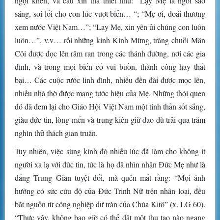
ngợi khen, và cầu xin tha thiết như: “Lạy Mẹ là ngôi sao
sáng, soi lối cho con lúc vượt biển… “; “Mẹ ơi, đoái thương
xem nước Việt Nam…”; “Lạy Mẹ, xin yên ủi chúng con luôn
luôn…”, v.v… rồi những kinh Kính Mừng, tràng chuỗi Mân
Côi được đọc lên râm ran trong các thánh đường, nơi các gia
đình, và trong mọi biến cố vui buồn, thành công hay thất
bại… Các cuộc rước linh đình, nhiều đền đài được mọc lên,
nhiều nhà thờ được mang tước hiệu của Mẹ. Những thói quen
đó đã đem lại cho Giáo Hội Việt Nam một tinh thần sốt sắng,
giàu đức tin, lòng mến và trung kiên giữ đạo dù trải qua trăm
nghìn thử thách gian truân.
Tuy nhiên, việc sùng kính đó nhiều lúc đã làm cho không ít
người xa lạ với đức tin, tức là họ đã nhìn nhận Đức Mẹ như là
đấng Trung Gian tuyệt đối, mà quên mất rằng: “Mọi ảnh
hưởng có sức cứu độ của Đức Trinh Nữ trên nhân loại, đều
bắt nguồn từ công nghiệp dư tràn của Chúa Kitô” (x. LG 60).
“Thực vậy, không bao giờ có thể đặt một thụ tạo nào ngang