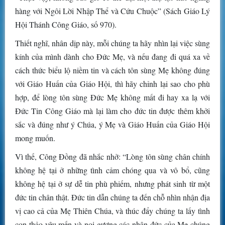
hàng với Ngôi Lời Nhập Thể và Cứu Chuộc” (Sách Giáo Lý
Hội Thánh Công Giáo, số 970).
Thiết nghĩ, nhân dịp này, mỗi chúng ta hãy nhìn lại việc sùng
kính của mình dành cho Đức Mẹ, và nếu đang đi quá xa về
cách thức biểu lộ niềm tin và cách tôn sùng Mẹ không đúng
với Giáo Huấn của Giáo Hội, thì hãy chỉnh lại sao cho phù
hợp, để lòng tôn sùng Đức Mẹ không mất đi hay xa lạ với
Đức Tin Công Giáo mà lại làm cho đức tin được thêm khởi
sắc và đúng như ý Chúa, ý Mẹ và Giáo Huấn của Giáo Hội
mong muốn.
Vì thế, Công Đồng đã nhắc nhở: “Lòng tôn sùng chân chính
không hệ tại ở những tình cảm chóng qua và vô bổ, cũng
không hệ tại ở sự dễ tin phù phiếm, nhưng phát sinh từ một
đức tin chân thật. Đức tin dẫn chúng ta đến chỗ nhìn nhận địa
vị cao cả của Mẹ Thiên Chúa, và thúc đẩy chúng ta lấy tình
con thảo yêu mến và noi gương các nhân đức của Mẹ chúng