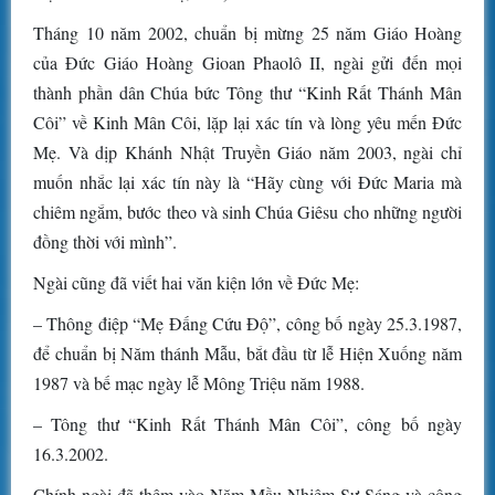
Tháng 10 năm 2002, chuẩn bị mừng 25 năm Giáo Hoàng
của Đức Giáo Hoàng Gioan Phaolô II, ngài gửi đến mọi
thành phần dân Chúa bức Tông thư “Kinh Rất Thánh Mân
Côi” về Kinh Mân Côi, lặp lại xác tín và lòng yêu mến Đức
Mẹ. Và dịp Khánh Nhật Truyền Giáo năm 2003, ngài chỉ
muốn nhắc lại xác tín này là “Hãy cùng với Đức Maria mà
chiêm ngắm, bước theo và sinh Chúa Giêsu cho những người
đồng thời với mình”.
Ngài cũng đã viết hai văn kiện lớn về Đức Mẹ:
– Thông điệp “Mẹ Đấng Cứu Độ”, công bố ngày 25.3.1987,
để chuẩn bị Năm thánh Mẫu, bắt đầu từ lễ Hiện Xuống năm
1987 và bế mạc ngày lễ Mông Triệu năm 1988.
– Tông thư “Kinh Rất Thánh Mân Côi”, công bố ngày
16.3.2002.
Chính ngài đã thêm vào Năm Mầu Nhiệm Sự Sáng và công