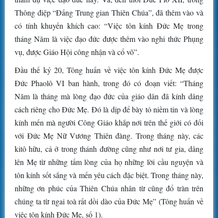
Thông điệp “Đấng Trung gian Thiên Chúa”, đã thêm vào và
có tính khuyến khích cao: “Việc tôn kính Đức Mẹ trong
tháng Năm là việc đạo đức được thêm vào nghi thức Phụng
vụ, được Giáo Hội công nhận và cổ võ”.
Đầu thế kỷ 20, Tông huấn về việc tôn kính Đức Mẹ được
Đức Phaolô VI ban hành, trong đó có đoạn viết: “Tháng
Năm là tháng mà lòng đạo đức của giáo dân đã kính dâng
cách riêng cho Đức Mẹ. Đó là dịp để bày tỏ niềm tin và lòng
kính mến mà người Công Giáo khắp nơi trên thế giới có đối
với Đức Mẹ Nữ Vương Thiên đàng. Trong tháng này, các
kitô hữu, cả ở trong thánh đường cũng như nơi tư gia, dâng
lên Mẹ từ những tấm lòng của họ những lời cầu nguyện và
tôn kính sốt sắng và mến yêu cách đặc biệt. Trong tháng này,
những ơn phúc của Thiên Chúa nhân từ cũng đổ tràn trên
chúng ta từ ngai toà rất dồi dào của Đức Mẹ” (Tông huấn về
việc tôn kính Đức Mẹ, số 1).