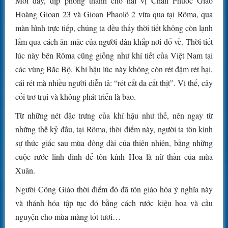
Mới đây, dịp phong thánh cho hai vị Chân Phước Giáo
Hoàng Gioan 23 và Gioan Phaolô 2 vừa qua tại Rôma, qua
màn hình trực tiếp, chúng ta đều thấy thời tiết không còn lạnh
lắm qua cách ăn mặc của người dân khắp nơi đổ về. Thời tiết
lúc này bên Rôma cũng giống như khí tiết của Việt Nam tại
các vùng Bắc Bộ. Khí hậu lúc này không còn rét đậm rét hại,
cái rét mà nhiều người diễn tả: “rét cắt da cắt thịt”. Vì thế, cây
cối trơ trụi và không phát triển là bao.
Từ những nét đặc trưng của khí hậu như thế, nên ngay từ
những thế kỷ đầu, tại Rôma, thời điểm này, người ta tôn kính
sự thức giấc sau mùa đông dài của thiên nhiên, bằng những
cuộc rước linh đình để tôn kính Hoa là nữ thần của mùa
Xuân.
Người Công Giáo thời điểm đó đã tôn giáo hóa ý nghĩa này
và thánh hóa tập tục đó bằng cách rước kiệu hoa và cầu
nguyện cho mùa màng tốt tươi…