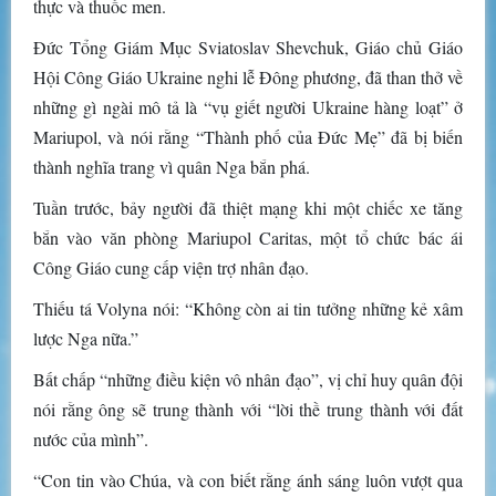
thực và thuốc men.
Đức Tổng Giám Mục Sviatoslav Shevchuk, Giáo chủ Giáo
Hội Công Giáo Ukraine nghi lễ Đông phương, đã than thở về
những gì ngài mô tả là “vụ giết người Ukraine hàng loạt” ở
Mariupol, và nói rằng “Thành phố của Đức Mẹ” đã bị biến
thành nghĩa trang vì quân Nga bắn phá.
Tuần trước, bảy người đã thiệt mạng khi một chiếc xe tăng
bắn vào văn phòng Mariupol Caritas, một tổ chức bác ái
Công Giáo cung cấp viện trợ nhân đạo.
Thiếu tá Volyna nói: “Không còn ai tin tưởng những kẻ xâm
lược Nga nữa.”
Bất chấp “những điều kiện vô nhân đạo”, vị chỉ huy quân đội
nói rằng ông sẽ trung thành với “lời thề trung thành với đất
nước của mình”.
“Con tin vào Chúa, và con biết rằng ánh sáng luôn vượt qua