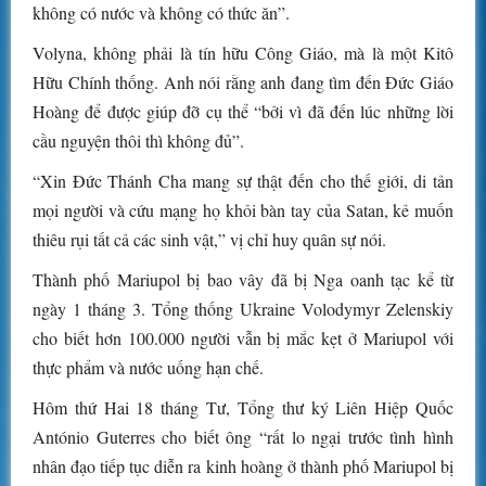
không có nước và không có thức ăn”.
Volyna, không phải là tín hữu Công Giáo, mà là một Kitô
Hữu Chính thống. Anh nói rằng anh đang tìm đến Đức Giáo
Hoàng để được giúp đỡ cụ thể “bởi vì đã đến lúc những lời
cầu nguyện thôi thì không đủ”.
“Xin Đức Thánh Cha mang sự thật đến cho thế giới, di tản
mọi người và cứu mạng họ khỏi bàn tay của Satan, kẻ muốn
thiêu rụi tất cả các sinh vật,” vị chỉ huy quân sự nói.
Thành phố Mariupol bị bao vây đã bị Nga oanh tạc kể từ
ngày 1 tháng 3. Tổng thống Ukraine Volodymyr Zelenskiy
cho biết hơn 100.000 người vẫn bị mắc kẹt ở Mariupol với
thực phẩm và nước uống hạn chế.
Hôm thứ Hai 18 tháng Tư, Tổng thư ký Liên Hiệp Quốc
António Guterres cho biết ông “rất lo ngại trước tình hình
nhân đạo tiếp tục diễn ra kinh hoàng ở thành phố Mariupol bị