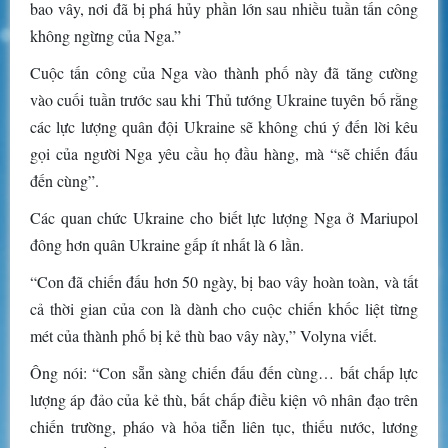
bao vây, nơi đã bị phá hủy phần lớn sau nhiều tuần tấn công
không ngừng của Nga.”
Cuộc tấn công của Nga vào thành phố này đã tăng cường
vào cuối tuần trước sau khi Thủ tướng Ukraine tuyên bố rằng
các lực lượng quân đội Ukraine sẽ không chú ý đến lời kêu
gọi của người Nga yêu cầu họ đầu hàng, mà “sẽ chiến đấu
đến cùng”.
Các quan chức Ukraine cho biết lực lượng Nga ở Mariupol
đông hơn quân Ukraine gấp ít nhất là 6 lần.
“Con đã chiến đấu hơn 50 ngày, bị bao vây hoàn toàn, và tất
cả thời gian của con là dành cho cuộc chiến khốc liệt từng
mét của thành phố bị kẻ thù bao vây này,” Volyna viết.
Ông nói: “Con sẵn sàng chiến đấu đến cùng… bất chấp lực
lượng áp đảo của kẻ thù, bất chấp điều kiện vô nhân đạo trên
chiến trường, pháo và hỏa tiễn liên tục, thiếu nước, lương