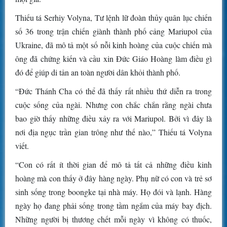
Thiếu tá Serhiy Volyna, Tư lệnh lữ đoàn thủy quân lục chiến
số 36 trong trận chiến giành thành phố cảng Mariupol của
Ukraine, đã mô tả một số nỗi kinh hoàng của cuộc chiến mà
ông đã chứng kiến và cầu xin Đức Giáo Hoàng làm điều gì
đó để giúp di tản an toàn người dân khỏi thành phố.
“Đức Thánh Cha có thể đã thấy rất nhiều thứ diễn ra trong
cuộc sống của ngài. Nhưng con chắc chắn rằng ngài chưa
bao giờ thấy những điều xảy ra với Mariupol. Bởi vì đây là
nơi địa ngục trần gian trông như thế nào,” Thiếu tá Volyna
viết.
“Con có rất ít thời gian để mô tả tất cả những điều kinh
hoàng mà con thấy ở đây hàng ngày. Phụ nữ có con và trẻ sơ
sinh sống trong boongke tại nhà máy. Họ đói và lạnh. Hàng
ngày họ đang phải sống trong tầm ngắm của máy bay địch.
Những người bị thương chết mỗi ngày vì không có thuốc,