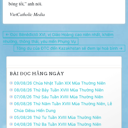
bóng tối,” anh nói.
VietCatholic Media
Điều
← Đức Bênêđíctô XVI, vị Giáo Hoàng cao niên nhất, khiêm
hướng
nhường, thông thái, yêu mến Phụng Vụ
bài
Tông du của ĐTC đến Kazakhstan sẽ đem lại hoà bình →
viết
BÀI ĐỌC HẰNG NGÀY
09/08/26 Chúa Nhật Tuần XIX Mùa Thường Niên
08/08/26 Thứ Bảy Tuần XVIII Mùa Thường Niên
07/08/26 Thứ Sáu Tuần XVIII Mùa Thường Niên
06/08/26 Thứ Năm Tuần XVIII Mùa Thường Niên, Lễ
Chúa Giêsu Hiển Dung
05/08/26 Thứ Tư Tuần XVIII Mùa Thường Niên
04/08/26 Thứ Ba Tuần XVIII Mùa Thường Niên