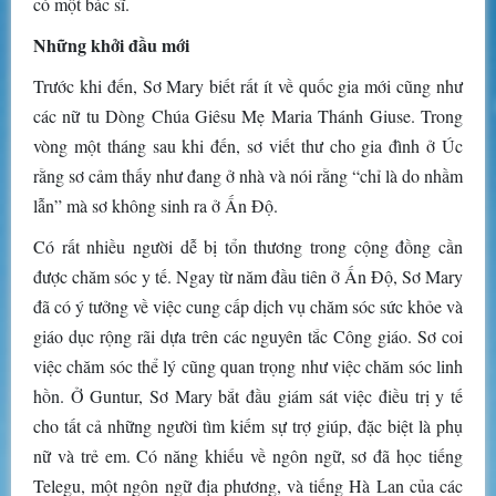
có một bác sĩ.
Những khởi đầu mới
Trước khi đến, Sơ Mary biết rất ít về quốc gia mới cũng như
các nữ tu Dòng Chúa Giêsu Mẹ Maria Thánh Giuse. Trong
vòng một tháng sau khi đến, sơ viết thư cho gia đình ở Úc
rằng sơ cảm thấy như đang ở nhà và nói rằng “chỉ là do nhầm
lẫn” mà sơ không sinh ra ở Ấn Độ.
Có rất nhiều người dễ bị tổn thương trong cộng đồng cần
được chăm sóc y tế. Ngay từ năm đầu tiên ở Ấn Độ, Sơ Mary
đã có ý tưởng về việc cung cấp dịch vụ chăm sóc sức khỏe và
giáo dục rộng rãi dựa trên các nguyên tắc Công giáo. Sơ coi
việc chăm sóc thể lý cũng quan trọng như việc chăm sóc linh
hồn. Ở Guntur, Sơ Mary bắt đầu giám sát việc điều trị y tế
cho tất cả những người tìm kiếm sự trợ giúp, đặc biệt là phụ
nữ và trẻ em. Có năng khiếu về ngôn ngữ, sơ đã học tiếng
Telegu, một ngôn ngữ địa phương, và tiếng Hà Lan của các