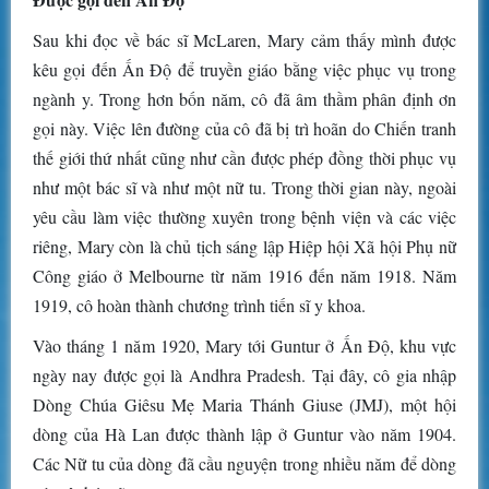
Sau khi đọc về bác sĩ McLaren, Mary cảm thấy mình được
kêu gọi đến Ấn Độ để truyền giáo bằng việc phục vụ trong
ngành y. Trong hơn bốn năm, cô đã âm thầm phân định ơn
gọi này. Việc lên đường của cô đã bị trì hoãn do Chiến tranh
thế giới thứ nhất cũng như cần được phép đồng thời phục vụ
như một bác sĩ và như một nữ tu. Trong thời gian này, ngoài
yêu cầu làm việc thường xuyên trong bệnh viện và các việc
riêng, Mary còn là chủ tịch sáng lập Hiệp hội Xã hội Phụ nữ
Công giáo ở Melbourne từ năm 1916 đến năm 1918. Năm
1919, cô hoàn thành chương trình tiến sĩ y khoa.
Vào tháng 1 năm 1920, Mary tới Guntur ở Ấn Độ, khu vực
ngày nay được gọi là Andhra Pradesh. Tại đây, cô gia nhập
Dòng Chúa Giêsu Mẹ Maria Thánh Giuse (JMJ), một hội
dòng của Hà Lan được thành lập ở Guntur vào năm 1904.
Các Nữ tu của dòng đã cầu nguyện trong nhiều năm để dòng