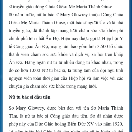
sĩ truyền giáo dòng Chúa Giêsu Mẹ Maria Thánh Giuse.
80 năm trước, nữ tu bác sĩ Mary Glowrey thuộc
Dòng Chúa
Giêsu Mẹ Maria Thánh Giuse, một bác sĩ người Úc và là nhà
truyền giáo, đã thành lập mạng lưới chăm sóc sức khỏe phi
chính phủ lớn nhất Ấn Độ. Hiện nay được gọi là Hiệp hội Y
tế Công giáo Ấn Độ, mạng lưới bao gồm hơn 3.500 tổ chức
thành viên chăm sóc sức khỏe và dịch vụ xã hội trên khắp
Ấn Độ. Hàng ngàn nữ tu từ nhiều dòng tu khác nhau, trong
đó có hơn 1.000 Nữ tu bác sĩ, là trung tâm của đội ngũ tình
nguyện viên toàn thời gian của Hiệp hội và làm việc với các
chuyên gia chăm sóc sức khỏe trong mạng lưới.
Nữ tu bác sĩ đầu tiên
Sơ Mary Glowrey, được biết đến với tên Sơ Maria Thánh
Tâm, là nữ tu bác sĩ Công giáo đầu tiên. Sơ đã nhận được
phép này của Đức Giáo hoàng Biển Đức XV vào năm 1920,
16 năm trước khi Giáo luật cho phép các nữ tu khác có thể