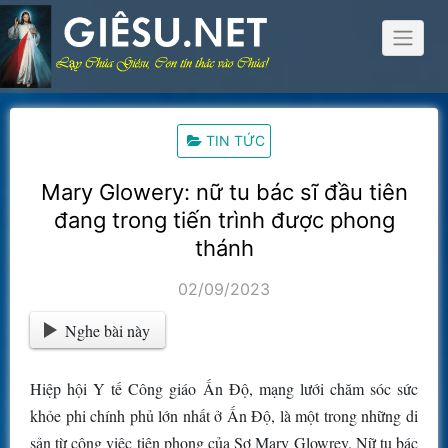
Skip
to
content
TIN TỨC
Mary Glowery: nữ tu bác sĩ đầu tiên
đang trong tiến trình được phong
thánh
02/09/2023
Nghe bài này
Hiệp hội Y tế Công giáo Ấn Độ, mạng lưới chăm sóc sức
khỏe phi chính phủ lớn nhất ở Ấn Độ, là một trong những di
sản từ công việc tiên phong của Sơ Mary Glowrey, Nữ tu bác