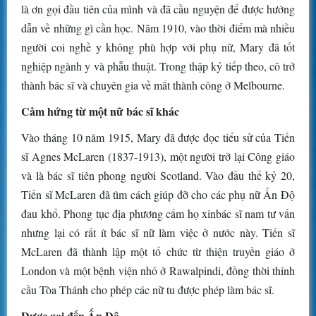
là ơn gọi đầu tiên của mình và đã cầu nguyện để được hướng
dẫn về những gì cần học. Năm 1910, vào thời điểm mà nhiều
người coi nghề y không phù hợp với phụ nữ, Mary đã tốt
nghiệp ngành y và phẫu thuật. Trong thập kỷ tiếp theo, cô trở
thành bác sĩ và chuyên gia về mắt thành công ở Melbourne.
Cảm hứng từ một nữ bác sĩ khác
Vào tháng 10 năm 1915, Mary đã được đọc tiểu sử của Tiến
sĩ Agnes McLaren (1837-1913), một người trở lại Công giáo
và là bác sĩ tiên phong người Scotland. Vào đầu thế kỷ 20,
Tiến sĩ McLaren đã tìm cách giúp đỡ cho các phụ nữ Ấn Độ
đau khổ. Phong tục địa phương cấm họ xin​​bác sĩ nam tư vấn
nhưng lại có rất ít bác sĩ nữ làm việc ở nước này. Tiến sĩ
McLaren đã thành lập một tổ chức từ thiện truyền giáo ở
London và một bệnh viện nhỏ ở Rawalpindi, đồng thời thỉnh
cầu Tòa Thánh cho phép các nữ tu được phép làm bác sĩ.
Được gọi đến Ấn Độ