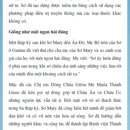
nữ tu. Sơ đã tạo dựng được niềm tin bằng cách sử dụng các
phương pháp điều trị truyền thống mà các loại thuốc khác
không có.
Giống như một ngọn hải đăng
Một thập kỷ sau khi Sơ Mary đến Ấn Độ, Mẹ Bề trên của Sơ
ở Guntur đã viết thư cho cha mẹ của Sơ Mary và so sánh con
gái của họ với một ngọn hải đăng. Mẹ viết: “Sơ ấy luôn đứng
ở phía sau trong khi sơ chiếu dọi ánh sáng những việc làm tốt
của mình đến một khoảng cách rất xa.”
Mặc dù các Chị em Dòng Chúa Giêsu Mẹ Maria Thánh
Giuse đã kêu gọi sự đóng góp từ Châu Âu và Châu Úc
nhưng nguồn lực vẫn rất ít. Đối mặt với vô số thách thức
trong ba thập kỷ, Sơ Mary đã cống hiến hết mình để giảm bớt
đau khổ và cổ vũ nền văn hóa sự sống. Sơ đã hướng dẫn
những người khác và cộng tác để thành lập Bệnh viện Thánh