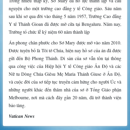
Trong nhiều thập kỷ, Sơ Mary đã nỗ lực thành lập và cầu
nguyện cho một trường cao đẳng y tế Công giáo. Sáu năm
sau khi sơ qua đời vào tháng 5 năm 1957, Trường Cao đẳng
Y tế Thánh Gioan đã được mở cửa tại Bengaluru. Năm nay,
Trường tổ chức lễ kỷ niệm 60 năm thành lập
Án phong chân phước cho Sơ Mary được mở vào năm 2010.
Được tuyên bố là Tôi tớ Chúa, hiện nay hồ sơ của án đã được
gửi đến Bộ Phong Thánh. Di sản của sơ vẫn tồn tại thông
qua công việc của Hiệp hội Y tế Công giáo Ấn Độ và các
Nữ tu Dòng Chúa Giêsu Mẹ Maria Thánh Giuse ở Ấn Độ,
và cuộc đời của sơ tiếp tục truyền cảm hứng cho người Úc và
những người khác đến thăm nhà của sơ ở Tổng Giáo phận
Melbourne, nơi mà cách đây gần 20 năm, đã trở thành viện
bảo tàng.
Vatican News