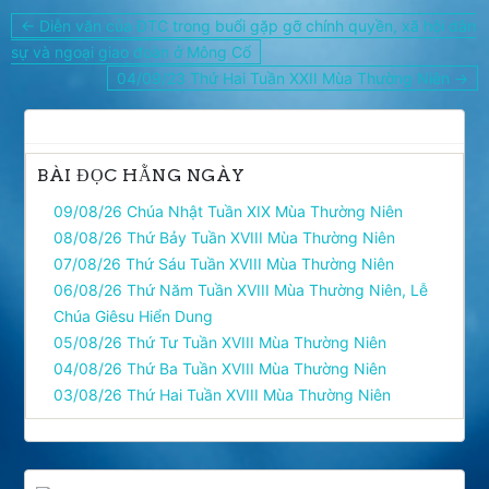
Điều
← Diễn văn của ĐTC trong buổi gặp gỡ chính quyền, xã hội dân
hướng
sự và ngoại giao đoàn ở Mông Cổ
bài
04/09/23 Thứ Hai Tuần XXII Mùa Thường Niên →
viết
BÀI ĐỌC HẰNG NGÀY
09/08/26 Chúa Nhật Tuần XIX Mùa Thường Niên
08/08/26 Thứ Bảy Tuần XVIII Mùa Thường Niên
07/08/26 Thứ Sáu Tuần XVIII Mùa Thường Niên
06/08/26 Thứ Năm Tuần XVIII Mùa Thường Niên, Lễ
Chúa Giêsu Hiển Dung
05/08/26 Thứ Tư Tuần XVIII Mùa Thường Niên
04/08/26 Thứ Ba Tuần XVIII Mùa Thường Niên
03/08/26 Thứ Hai Tuần XVIII Mùa Thường Niên