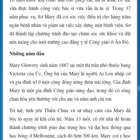
vừa thực hành công việc bác sĩ vừa vẫn là tu sĩ. Trong 37
năm phục vụ, Sơ Mary đã coi sóc việc điều trị cho hàng trăm
ngàn bệnh nhân và giám sát việc xây dựng một bệnh viện. Sơ
đã thành lập chương trình đào tạo chăm sóc sức khỏe và đặt
nền móng cho một trường cao đẳng y tế Công giáo ở Ấn Độ.
Những năm đầu
Mary Glowrey sinh năm 1887 tại một thị trấn nhỏ thuộc bang
Victoria của Úc. Ông bà của Mary là người Ai Len nhập cư
và gia đình sơ ở một cộng đồng nông thôn trải rộng. Gia đình
Mary là một gia đình Công giáo sùng đạo, trong đó cô sống
chan hòa yêu thương với cha mẹ và năm anh chị em.
Trí tuệ, tình yêu Thiên Chúa và sự nhạy cảm của Mary đã
bộc lộ ngay từ khi còn trẻ. Năm 13 tuổi, cô rời nhà để hoàn
thành chương trình giáo dục trung học và đại học thông qua
học bổng ở Melbourne, cách đó hơn 300 km. Mary coi y học