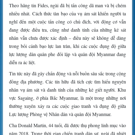
Theo hãng tin Fides, ngài đã bị tấn công dã man và bị chém
nhiều nhát. Cách thức tàn bạo của vụ ám sát khiến người ta
nghĩ đến một cuộc tấn công có chủ đích, với động cơ vẫn
đang được điều tra, cũng như danh tính của những kẻ sát
nhân vẫn chưa được xác định – điều này sẽ không dễ dàng
trong bối cảnh bạo lực lan tràn, khi các cuộc đụng độ giữa
lực lượng dân quân phe đối lập và quân đội Myanmar đang
diễn ra ác liệt.
Tin tức này đã gây chấn động và nỗi buồn sâu sắc trong cộng
đồng địa phương. Các tín hữu đã tích cực tìm hiểu nguyên
nhân vụ ám sát và danh tính của những kẻ giết người. Khu
vực Sagaing, ở phía Bắc Myanmar, là một trong những nơi
thường xuyên xảy ra các cuộc giao tranh và đụng độ giữa
Lực lượng Phòng vệ Nhân dân và quân đội Myanmar.
Cha Donald Martin, 44 tuổi, đã được thụ phong linh mục vào
năm 2018. Trong thời gian chiến tranh dân sự, ngài đã nhiệt