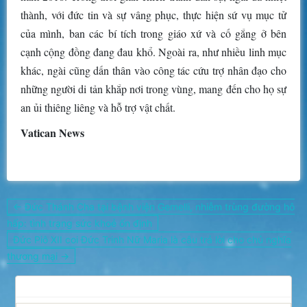
thành, với đức tin và sự vâng phục, thực hiện sứ vụ mục tử
của mình, ban các bí tích trong giáo xứ và cố gắng ở bên
cạnh cộng đồng đang đau khổ. Ngoài ra, như nhiều linh mục
khác, ngài cũng dấn thân vào công tác cứu trợ nhân đạo cho
những người di tản khắp nơi trong vùng, mang đến cho họ sự
an ủi thiêng liêng và hỗ trợ vật chất.
Vatican News
Điều
← Đức Thánh Cha tại bệnh viện Gemelli, nhiễm trùng đường hô
hướng
hấp: tình trạng sức khoẻ ổn định
bài
Đức Piô XII coi Đức Trinh Nữ Maria là câu trả lời cho chủ nghĩa
viết
thương mại →