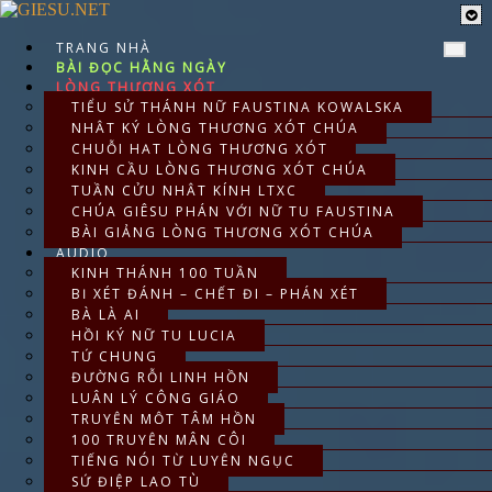
Skip
to
content
TRANG NHÀ
BÀI ĐỌC HẰNG NGÀY
LÒNG THƯƠNG XÓT
TIỂU SỬ THÁNH NỮ FAUSTINA KOWALSKA
NHẬT KÝ LÒNG THƯƠNG XÓT CHÚA
CHUỖI HẠT LÒNG THƯƠNG XÓT
KINH CẦU LÒNG THƯƠNG XÓT CHÚA
TUẦN CỬU NHẬT KÍNH LTXC
CHÚA GIÊSU PHÁN VỚI NỮ TU FAUSTINA
BÀI GIẢNG LÒNG THƯƠNG XÓT CHÚA
AUDIO
KINH THÁNH 100 TUẦN
BỊ XÉT ĐÁNH – CHẾT ĐI – PHÁN XÉT
BÀ LÀ AI
HỒI KÝ NỮ TU LUCIA
TỨ CHUNG
ĐƯỜNG RỖI LINH HỒN
LUÂN LÝ CÔNG GIÁO
TRUYỆN MỘT TÂM HỒN
100 TRUYỆN MÂN CÔI
TIẾNG NÓI TỪ LUYỆN NGỤC
SỨ ĐIỆP LAO TÙ