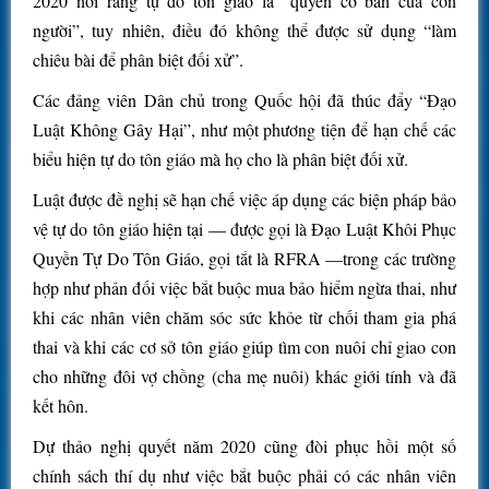
2020 nói rằng tự do tôn giáo là “quyền cơ bản của con
người”, tuy nhiên, điều đó không thể được sử dụng “làm
chiêu bài để phân biệt đối xử”.
Các đảng viên Dân chủ trong Quốc hội đã thúc đẩy “Đạo
Luật Không Gây Hại”, như một phương tiện để hạn chế các
biểu hiện tự do tôn giáo mà họ cho là phân biệt đối xử.
Luật được đề nghị sẽ hạn chế việc áp dụng các biện pháp bảo
vệ tự do tôn giáo hiện tại — được gọi là Đạo Luật Khôi Phục
Quyền Tự Do Tôn Giáo, gọi tắt là RFRA —trong các trường
hợp như phản đối việc bắt buộc mua bảo hiểm ngừa thai, như
khi các nhân viên chăm sóc sức khỏe từ chối tham gia phá
thai và khi các cơ sở tôn giáo giúp tìm con nuôi chỉ giao con
cho những đôi vợ chồng (cha mẹ nuôi) khác giới tính và đã
kết hôn.
Dự thảo nghị quyết năm 2020 cũng đòi phục hồi một số
chính sách thí dụ như việc bắt buộc phải có các nhân viên