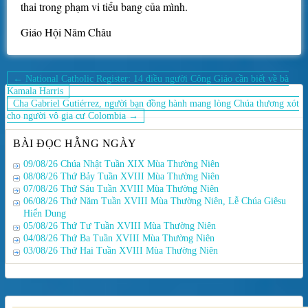
thai trong phạm vi tiểu bang của mình.
Giáo Hội Năm Châu
Điều
← National Catholic Register: 14 điều người Công Giáo cần biết về bà
Kamala Harris
hướng
Cha Gabriel Gutiérrez, người bạn đồng hành mang lòng Chúa thương xót
bài
cho người vô gia cư Colombia →
viết
BÀI ĐỌC HẰNG NGÀY
09/08/26 Chúa Nhật Tuần XIX Mùa Thường Niên
08/08/26 Thứ Bảy Tuần XVIII Mùa Thường Niên
07/08/26 Thứ Sáu Tuần XVIII Mùa Thường Niên
06/08/26 Thứ Năm Tuần XVIII Mùa Thường Niên, Lễ Chúa Giêsu
Hiển Dung
05/08/26 Thứ Tư Tuần XVIII Mùa Thường Niên
04/08/26 Thứ Ba Tuần XVIII Mùa Thường Niên
03/08/26 Thứ Hai Tuần XVIII Mùa Thường Niên