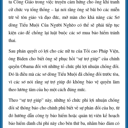
tu Công Giáo trong việc truyền cảm hứng cho ông khi tranh
cử chức vụ tổng thống – lại nói rằng ông sẽ bãi bỏ các miễn
trừ về tôn giáo và đạo đức, mở màn cho khả năng các Sơ
dòng Tiểu Muội Của Người Nghèo có thể sẽ phải tiếp tục
kiện cáo để chống lại luật buộc các sơ mua bảo hiểm tránh
thai.
Sau phán quyết có lợi cho các nữ tu của Tối cao Pháp Viện,
ông Biden cho biết ông sẽ phục hồi “sự trợ giúp” của chính
quyền Obama đối với những tổ chức phi lợi nhuận chống đối.
Đó là điều mà các sơ dòng Tiểu Muội đã chống đối trước tòa,
vì các sơ nói rằng sự trợ giúp đó không bảo vệ quyền làm
theo lương tâm của họ một cách đúng mức.
Theo “sự trợ giúp” này, những tổ chức phi lợi nhuận chống
đối sẽ thông báo cho chính phủ biết về sự phản đối của họ, từ
đó hướng dẫn công ty bảo hiểm hoặc quản trị viên kế hoạch
bảo hiểm dành chi phí này cho bên thứ ba, nhằm bảo đảm có