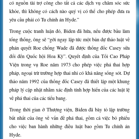
có nguồn tài trợ công cho tất cả các dịch vụ chăm sóc sức
khỏe, thì không có cách nào quý vị có thể cho phép đưa ra
yêu cầu phải có Tu chính án Hyde.”
Trong cuộc tranh luận đó, Biden đã hứa, nếu được bầu làm
tổng thống, ông sẽ “gởi ngay lập tức một bản dự thảo luật về
phán quyết Roe chống Wade đã được thống đốc Casey sửa
đổi đến Quốc hội Hoa Kỳ”. Quyết định của Tối Cao Pháp
Viện trong vụ Roe năm 1973 cho phép việc phá thai hợp
pháp, ngoại trừ trường hợp thai nhi có khả năng sống sót. Dự
thảo năm 1992 của thống đốc Casey đã thiết lập một khung
pháp lý cập nhật nhằm xác định tính hợp hiến của các luật lệ
về phá thai của các tiểu bang.
Trong thời gian ở Thượng viện, Biden đã bày tỏ lập trường
bất nhất của ông về vấn đề phá thai, gồm cả việc bỏ phiếu
cho việc ban hành những điều luật bao gồm Tu chính án
Hyde.