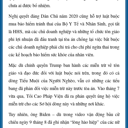
chưa ai được bổ nhiệm.
Nghị quyết đảng Dân Chủ năm 2020 cũng hỗ trợ luật buộc
mua bảo hiểm tránh thai của Bộ Y Tế và Nhân Sinh, gọi tắt
là HHS, mà các chủ doanh nghiệp và những tổ chức tôn giáo
phi lợi nhuận đã đấu tranh tại tòa án chống lại việc bắt buộc
các chủ doanh nghiệp phải chi trả cho chi phí ngừa thai trong
các kế hoạch bảo hiểm sức khỏe của nhân viên.
Mặc dù chính quyền Trump ban hành các miễn trừ về tôn
giáo và đạo đức đối với luật buộc nói trên, trong đó có cả
dòng Tiểu Muội của Người Nghèo, vẫn có những các tiểu
bang đã phản đối việc miễn trừ này trước tòa án. Vào tháng 7
vừa qua, Tối Cao Pháp Viện đã ra phán quyết ủng hộ việc
miễn trừ cho các Sơ hội dòng này và những nơi khác.
Tuy nhiên, ông Biden – dù trong video vận động bầu cử
chiếu ngày 9 tháng 8 đã ghi nhận “lòng hào hiệp” của các nữ