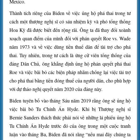
Mexico.
Thành tích riêng của Biden về việc ủng hộ phá thai trong tư
cách một thượng nghị sĩ có sáu nhiệm kỳ và phó tổng thống
Hoa Kỳ đã được biết đến rộng rãi. Ông ta đã thay đổi xoành
xoạch quan điểm của mình đối với phán quyết Roe vs. Wade
năm 1973 và về việc dùng tiền thuế dân để tài trợ cho phá
thai. Tuy nhiên, trong tư cách là ứng cử viên tổng thống của
đảng Dân Chủ, ông khẳng định ủng hộ phán quyết phá thai
Roe và việc bãi bỏ các biện pháp nhằm chống lại việc tài trợ
cho phá thai bằng tiền đóng thuế của người dân, cho phù hợp
với dự thảo nghị quyết năm 2020 của đảng này.
Biden tuyên bố vào tháng Sáu năm 2019 rằng ông sẽ ủng hộ
việc bãi bỏ Tu Chính Án Hyde. Khi bị Thượng nghị sĩ
Bernie Sanders thách thức phải nói về những lá phiếu ủng hộ
Tu Chính Án Hyde trước đó của ông trong một cuộc tranh
luận vào tháng Ba, Biden đã nói rằng “nếu mai đây chúng ta