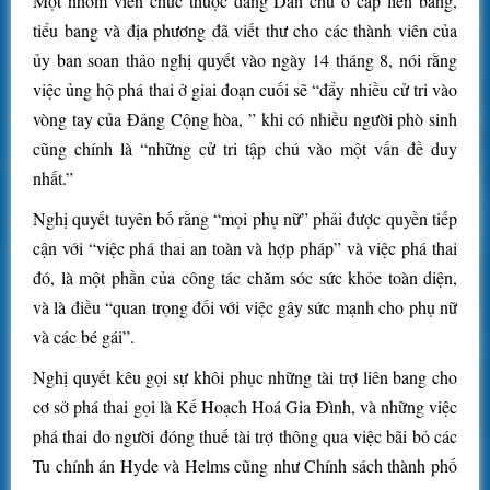
Một nhóm viên chức thuộc đảng Dân chủ ở cấp liên bang,
tiểu bang và địa phương đã viết thư cho các thành viên của
ủy ban soan thảo nghị quyết vào ngày 14 tháng 8, nói rằng
việc ủng hộ phá thai ở giai đoạn cuối sẽ “đẩy nhiều cử tri vào
vòng tay của Đảng Cộng hòa, ” khi có nhiều người phò sinh
cũng chính là “những cử tri tập chú vào một vấn đề duy
nhất.”
Nghị quyết tuyên bố rằng “mọi phụ nữ” phải được quyền tiếp
cận với “việc phá thai an toàn và hợp pháp” và việc phá thai
đó, là một phần của công tác chăm sóc sức khỏe toàn diện,
và là điều “quan trọng đối với việc gây sức mạnh cho phụ nữ
và các bé gái”.
Nghị quyết kêu gọi sự khôi phục những tài trợ liên bang cho
cơ sở phá thai gọi là Kế Hoạch Hoá Gia Đình, và những việc
phá thai do người đóng thuế tài trợ thông qua việc bãi bỏ các
Tu chính án Hyde và Helms cũng như Chính sách thành phố