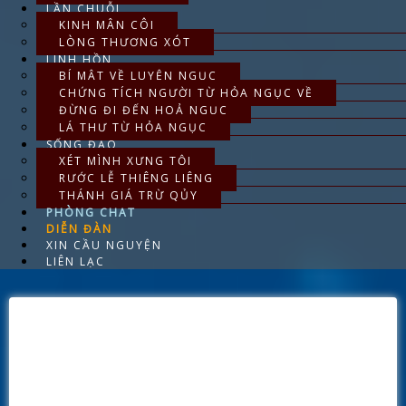
LẦN CHUỖI
KINH MÂN CÔI
LÒNG THƯƠNG XÓT
LINH HỒN
BÍ MẬT VỀ LUYỆN NGỤC
CHỨNG TÍCH NGƯỜI TỪ HỎA NGỤC VỀ
ĐỪNG ĐI ĐẾN HOẢ NGỤC
LÁ THƯ TỪ HỎA NGỤC
SỐNG ĐẠO
XÉT MÌNH XƯNG TỘI
RƯỚC LỄ THIÊNG LIÊNG
THÁNH GIÁ TRỪ QỦY
PHÒNG CHAT
DIỄN ĐÀN
XIN CẦU NGUYỆN
LIÊN LẠC