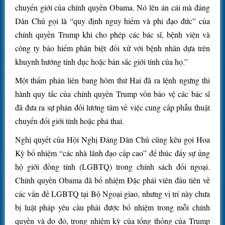
chuyển giới của chính quyền Obama. Nó lên án cái mà đảng
Dân Chủ gọi là “quy định nguy hiểm và phi đạo đức” của
chính quyền Trump khi cho phép các bác sĩ, bệnh viện và
công ty bảo hiểm phân biệt đối xử với bệnh nhân dựa trên
khuynh hướng tính dục hoặc bản sắc giới tính của họ.”
Một thẩm phán liên bang hôm thứ Hai đã ra lệnh ngưng thi
hành quy tắc của chính quyền Trump vốn bảo vệ các bác sĩ
đã đưa ra sự phản đối lương tâm về việc cung cấp phẫu thuật
chuyển đổi giới tính hoặc phá thai.
Nghị quyết của Hội Nghị Đảng Dân Chủ cũng kêu gọi Hoa
Kỳ bổ nhiệm “các nhà lãnh đạo cấp cao” để thúc đẩy sự ủng
hộ giới đồng tính (LGBTQ) trong chính sách đối ngoại.
Chính quyền Obama đã bổ nhiệm Đặc phái viên đầu tiên về
các vấn đề LGBTQ tại Bộ Ngoại giao, nhưng vị trí này chưa
bị luật pháp yêu cầu phải được bổ nhiệm trong mỗi chính
quyền và do đó, trong nhiệm kỳ của tổng thống của Trump