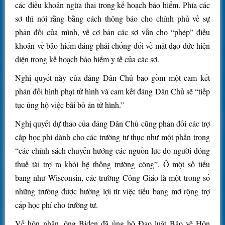
các điều khoản ngừa thai trong kế hoạch bảo hiểm. Phía các
sơ thì nói rằng bằng cách thông báo cho chính phủ về sự
phản đối của mình, về cơ bản các sơ vẫn cho “phép” điều
khoản về bảo hiểm đáng phải chống đối về mặt đạo đức hiện
diện trong kế hoạch bảo hiểm y tế của các sơ.
Nghị quyết này của đảng Dân Chủ bao gồm một cam kết
phản đối hình phạt tử hình và cam kết đảng Dân Chủ sẽ “tiếp
tục ủng hộ việc bãi bỏ án tử hình.”
Nghị quyết dự thảo của đảng Dân Chủ cũng phản đối các trợ
cấp học phí dành cho các trường tư thục như một phần trong
“các chính sách chuyển hướng các nguồn lực do người đóng
thuế tài trợ ra khỏi hệ thống trường công”. Ở một số tiểu
bang như Wisconsin, các trường Công Giáo là một trong số
những trường được hưởng lợi từ việc tiểu bang mở rộng trợ
cấp học phí cho trường tư.
Về hôn nhân, ông Biden đã ủng hộ Đạo luật Bảo vệ Hôn