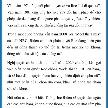
Vào năm 1974, ông nói phán quyết về vụ Roe “đã đi quá xa”.
Vào năm 1981 ông ủng hộ việc sửa đổi hiến pháp để cho
phép các tiểu bang đảo ngược phán quyết vụ Roe. Tuy nhiên,
vào năm sau, ông đã bỏ phiếu chống lại sửa đổi như vậy.
Trong một cuộc phỏng vấn năm 2008 với “Meet the Press”
của đài NBC, Biden cho biết phán quyết Roe đang “tiến gần
đến sự đồng thuận có thể tồn tại trong một xã hội không
đồng nhất như xã hội của chúng ta.”
Nghị quyết chiến dịch tranh cử năm 2020 của ông kêu gọi
việc biến phán quyết Roe chống Wade thành luật liên bang,
và sẽ bảo đảm “quyền được lựa chọn hiến định của phụ nữ”,
như một phần của “chọn lựa công khai” về công tác chăm
sóc sức khoẻ.
Nói nôm na cho dễ hiểu là ông Joe Biden sẽ quyết tâm ngăn
cản các tiểu bang không được thông qua các dự luật cấm phá