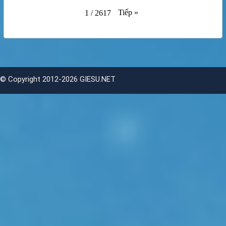
Tiếp
»
1
/
2617
©
Copyright 2012-2026 GIESU.NET