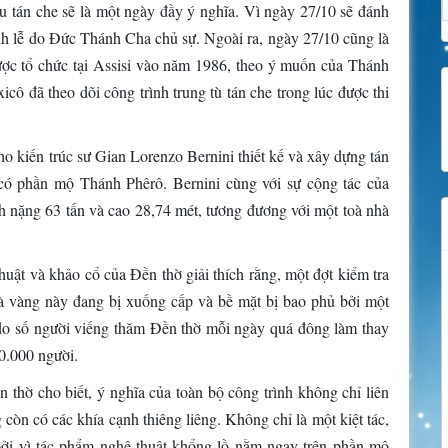
tu tán che sẽ là một ngày đầy ý nghĩa. Vì ngày 27/10 sẽ đánh
h lễ do Đức Thánh Cha chủ sự. Ngoài ra, ngày 27/10 cũng là
ược tổ chức tại Assisi vào năm 1986, theo ý muốn của Thánh
 đã theo dõi công trình trung tù tán che trong lúc được thi
kiến trúc sư Gian Lorenzo Bernini thiết kế và xây dựng tán
i có phần mộ Thánh Phêrô. Bernini cùng với sự cộng tác của
h nặng 63 tấn và cao 28,74 mét, tương đương với một toà nhà
huật và khảo cổ của Đền thờ giải thích rằng, một đợt kiểm tra
và vàng này đang bị xuống cấp và bề mặt bị bao phủ bởi một
do số người viếng thăm Đền thờ mỗi ngày quá đông làm thay
0.000 người.
thờ cho biết, ý nghĩa của toàn bộ công trình không chỉ liên
òn có các khía cạnh thiêng liêng. Không chỉ là một kiệt tác,
 bởi vì tác phẩm nghệ thuật khổng lồ nằm ngay trên phần mộ