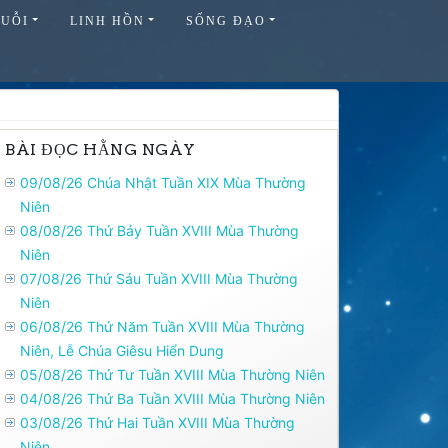
HUỖI
LINH HỒN
SỐNG ĐẠO
BÀI ĐỌC HẰNG NGÀY
09/08/26 Chúa Nhật Tuần XIX Mùa Thường
Niên
08/08/26 Thứ Bảy Tuần XVIII Mùa Thường
Niên
07/08/26 Thứ Sáu Tuần XVIII Mùa Thường
Niên
06/08/26 Thứ Năm Tuần XVIII Mùa Thường
Niên, Lễ Chúa Giêsu Hiển Dung
05/08/26 Thứ Tư Tuần XVIII Mùa Thường Niên
04/08/26 Thứ Ba Tuần XVIII Mùa Thường Niên
03/08/26 Thứ Hai Tuần XVIII Mùa Thường
Niên