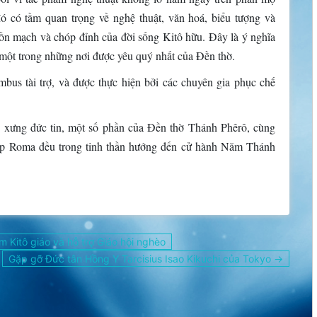
ó có tầm quan trọng về nghệ thuật, văn hoá, biểu tượng và
ồn mạch và chóp đỉnh của đời sống Kitô hữu. Đây là ý nghĩa
à một trong những nơi được yêu quý nhất của Đền thờ.
bus tài trợ, và được thực hiện bởi các chuyên gia phục chế
ên xưng đức tin, một số phần của Đền thờ Thánh Phêrô, cùng
hắp Roma đều trong tinh thần hướng đến cử hành Năm Thánh
Kitô giáo và hỗ trợ Giáo hội nghèo
Gặp gỡ Đức tân Hồng Y Tarcisius Isao Kikuchi của Tokyo →