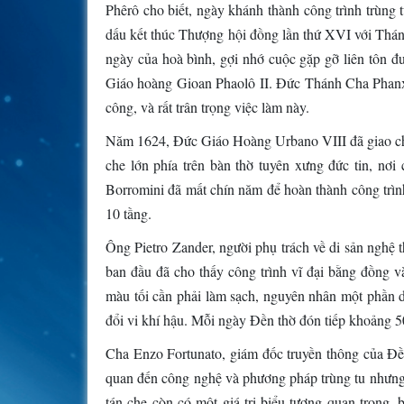
Phêrô cho biết, ngày khánh thành công trình trùng 
dấu kết thúc Thượng hội đồng lần thứ XVI với Thán
ngày của hoà bình, gợi nhớ cuộc gặp gỡ liên tôn đ
Giáo hoàng Gioan Phaolô II. Đức Thánh Cha Phanxicô
công, và rất trân trọng việc làm này.
Năm 1624, Đức Giáo Hoàng Urbano VIII đã giao cho 
che lớn phía trên bàn thờ tuyên xưng đức tin, nơ
Borromini đã mất chín năm để hoàn thành công trìn
10 tầng.
Ông Pietro Zander, người phụ trách về di sản nghệ t
ban đầu đã cho thấy công trình vĩ đại bằng đồng 
màu tối cần phải làm sạch, nguyên nhân một phần 
đổi vi khí hậu. Mỗi ngày Đền thờ đón tiếp khoảng 5
Cha Enzo Fortunato, giám đốc truyền thông của Đền 
quan đến công nghệ và phương pháp trùng tu nhưng c
tán che còn có một giá trị biểu tượng quan trọng,