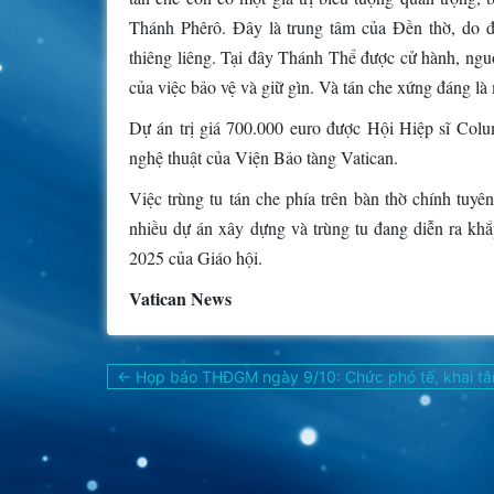
Thánh Phêrô. Đây là trung tâm của Đền thờ, do đ
thiêng liêng. Tại đây Thánh Thể được cử hành, ngu
của việc bảo vệ và giữ gìn. Và tán che xứng đáng l
Dự án trị giá 700.000 euro được Hội Hiệp sĩ Colum
nghệ thuật của Viện Bảo tàng Vatican.
Việc trùng tu tán che phía trên bàn thờ chính tuy
nhiều dự án xây dựng và trùng tu đang diễn ra k
2025 của Giáo hội.
Vatican News
Điều
← Họp báo THĐGM ngày 9/10: Chức phó tế, khai tâm 
hướng
bài
viết