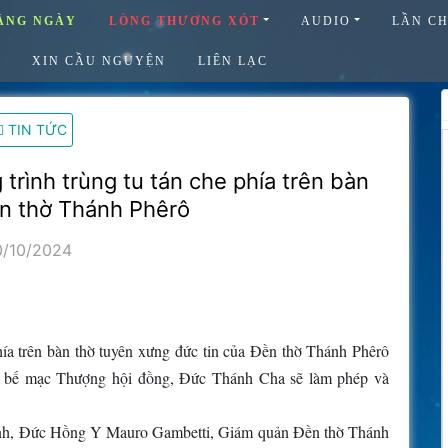
ẰNG NGÀY
LÒNG THƯƠNG XÓT
AUDIO
LẦN C
XIN CẦU NGUYỆN
LIÊN LẠC
TIN TỨC
trình trùng tu tán che phía trên bàn
ền thờ Thánh Phêrô
0/10/2024
phía trên bàn thờ tuyên xưng đức tin của Đền thờ Thánh Phêrô
lễ bế mạc Thượng hội đồng, Đức Thánh Cha sẽ làm phép và
hành, Đức Hồng Y Mauro Gambetti, Giám quản Đền thờ Thánh