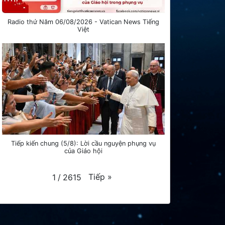
Radio thứ Năm 06/08/2026 - Vatican News Tiếng
Việt
Tiếp kiến chung (5/8): Lời cầu nguyện phụng vụ
của Giáo hội
Tiếp
»
1
/
2615