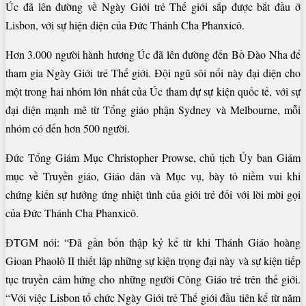
Úc đã lên đường về Ngày Giới trẻ Thế giới sắp được bắt đầu ở
Lisbon, với sự hiện diện của Đức Thánh Cha Phanxicô.
Hơn 3.000 người hành hương Úc đã lên đường đến Bồ Đào Nha để
tham gia Ngày Giới trẻ Thế giới. Đội ngũ sôi nổi này đại diện cho
một trong hai nhóm lớn nhất của Úc tham dự sự kiện quốc tế, với sự
đại diện mạnh mẽ từ Tổng giáo phận Sydney và Melbourne, mỗi
nhóm có đến hơn 500 người.
Đức Tổng Giám Mục Christopher Prowse, chủ tịch Ủy ban Giám
mục về Truyền giáo, Giáo dân và Mục vụ, bày tỏ niềm vui khi
chứng kiến sự hưởng ứng nhiệt tình của giới trẻ đối với lời mời gọi
của Đức Thánh Cha Phanxicô.
ĐTGM nói: “Đã gần bốn thập kỷ kể từ khi Thánh Giáo hoàng
Gioan Phaolô II thiết lập những sự kiện trọng đại này và sự kiện tiếp
tục truyền cảm hứng cho những người Công Giáo trẻ trên thế giới.
“Với việc Lisbon tổ chức Ngày Giới trẻ Thế giới đầu tiên kể từ năm