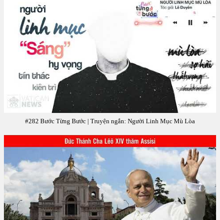
#282 Bước Từng Bước | Truyện ngắn: Người Linh Mục Mù Lòa