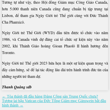
Tương tự như vậy, theo Hội đồng Giám mục Công Giáo Canada,
hơn 5.000 thanh niên Canada cũng đang chuẩn bị tập trung tại
Lisbon, để tham gia Ngày Giới trẻ Thế giới cùng với Đức Thánh
Cha Phanxicô.
Ngày Giới trẻ Thế Giới (WYD) đầu tiên được tổ chức vào năm
1986, và Canada vinh dự đăng cai tổ chức sự kiện này vào năm
2002, khi Thánh Giáo hoàng Gioan Phaolô II hành hương đến
Toronto.
Ngày Giới trẻ Thế giới 2023 hứa hẹn là một sự kiện quan trọng và
đầy cảm hứng, sẽ để lại tác động lâu dài trên hành trình đức tin của
những người trẻ tham dự.
Thanh Quảng sdb
Điều
← Tòa thánh đã đầu hàng Đảng Cộng sản Trung Quốc chưa?
Tương lai hậu Vatican của Đức Tổng Giám mục Gänswein bắt đầu
hướng
hình thành →
bài