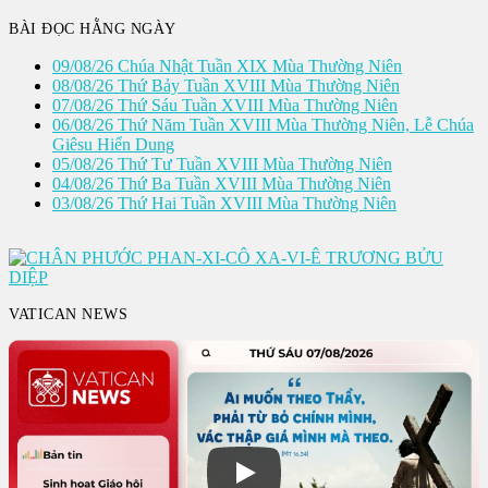
viết
BÀI ĐỌC HẰNG NGÀY
09/08/26 Chúa Nhật Tuần XIX Mùa Thường Niên
08/08/26 Thứ Bảy Tuần XVIII Mùa Thường Niên
07/08/26 Thứ Sáu Tuần XVIII Mùa Thường Niên
06/08/26 Thứ Năm Tuần XVIII Mùa Thường Niên, Lễ Chúa
Giêsu Hiển Dung
05/08/26 Thứ Tư Tuần XVIII Mùa Thường Niên
04/08/26 Thứ Ba Tuần XVIII Mùa Thường Niên
03/08/26 Thứ Hai Tuần XVIII Mùa Thường Niên
VATICAN NEWS