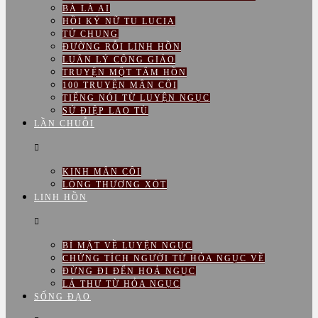
BÀ LÀ AI
HỒI KÝ NỮ TU LUCIA
TỨ CHUNG
ĐƯỜNG RỖI LINH HỒN
LUÂN LÝ CÔNG GIÁO
TRUYỆN MỘT TÂM HỒN
100 TRUYỆN MÂN CÔI
TIẾNG NÓI TỪ LUYỆN NGỤC
SỨ ĐIỆP LAO TÙ
LẦN CHUỖI
KINH MÂN CÔI
LÒNG THƯƠNG XÓT
LINH HỒN
BÍ MẬT VỀ LUYỆN NGỤC
CHỨNG TÍCH NGƯỜI TỪ HỎA NGỤC VỀ
ĐỪNG ĐI ĐẾN HOẢ NGỤC
LÁ THƯ TỪ HỎA NGỤC
SỐNG ĐẠO