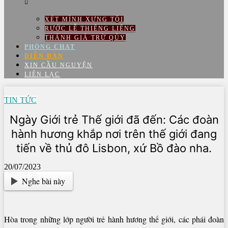
XÉT MÌNH XƯNG TỘI
RƯỚC LỄ THIÊNG LIÊNG
THÁNH GIÁ TRỪ QỦY
PHÒNG CHAT
DIỄN ĐÀN
XIN CẦU NGUYỆN
LIÊN LẠC
TIN TỨC
Ngày Giới trẻ Thế giới đã đến: Các đoàn
hành hương khắp nơi trên thế giới đang
tiến về thủ đô Lisbon, xứ Bồ đào nha.
20/07/2023
Nghe bài này
Hòa trong những lớp người trẻ hành hương thế giới, các phái đoàn