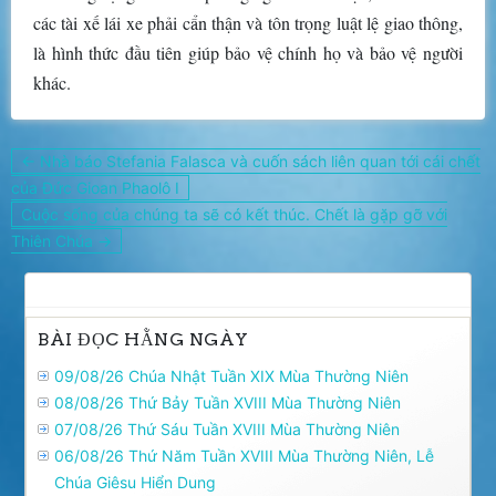
các tài xế lái xe phải cẩn thận và tôn trọng luật lệ giao thông,
là hình thức đầu tiên giúp bảo vệ chính họ và bảo vệ người
khác.
Điều
← Nhà báo Stefania Falasca và cuốn sách liên quan tới cái chết
hướng
của Đức Gioan Phaolô I
bài
Cuộc sống của chúng ta sẽ có kết thúc. Chết là gặp gỡ với
viết
Thiên Chúa →
BÀI ĐỌC HẰNG NGÀY
09/08/26 Chúa Nhật Tuần XIX Mùa Thường Niên
08/08/26 Thứ Bảy Tuần XVIII Mùa Thường Niên
07/08/26 Thứ Sáu Tuần XVIII Mùa Thường Niên
06/08/26 Thứ Năm Tuần XVIII Mùa Thường Niên, Lễ
Chúa Giêsu Hiển Dung