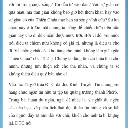
với tôi trong cuộc sống? Tôi đầu tư vào đâu? Vào sự giầu có
qua mau, mà trần gian không bao giờ hết thèm khát, hay vào
sự giầu có của Thiên Chúa trao ban sự sống vĩnh cửu? Sự lựa
chọn này ở trước mặt chúng ta: sống để chiếm hữu trên trần
gian hay cho di để chiếm được nước trời. Bởi vì đối với nước
trởi điều ta chiếm nữu không có giá trị, nhưng là điều ta cho
đi. Và chồng chất các kho tàng cho mình không làm giầu gần
Thiên Chúa” (Lc 12,21). Chúng ta đừng tìm cái thừa thãi cho
mình, nhưng tìm thiện ích cho tha nhân, và chúng ta sẽ
không thiếu điều quý báu nào cả.
Vào lúc 12 giờ trưa ĐTC đã đọc Kinh Truyền Tin chung với
hàng chục ngàn tín hữu tụ tập tại quảng trường thánh Phêrô.
Trong bài huấn dụ ngắn, ngài đã nhắc lại ý nghĩa dụ ngôn
các nén bạc, và phân tích thái độ thiếu tin tưởng và sợ hãi
của người đầy tớ lười đối với chủ, khiến cho anh ta bị khựng
lại. ĐTC nói: