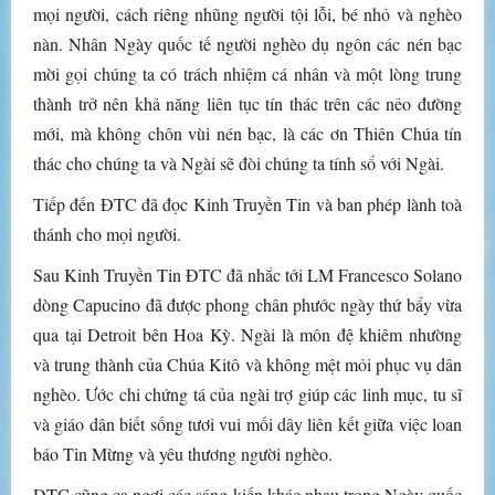
mọi người, cách riêng nhũng người tội lỗi, bé nhỏ và nghèo
nàn. Nhân Ngày quốc tế người nghèo dụ ngôn các nén bạc
mời gọi chúng ta có trách nhiệm cá nhân và một lòng trung
thành trở nên khả năng liên tục tín thác trên các nẻo đường
mới, mà không chôn vùi nén bạc, là các ơn Thiên Chúa tín
thác cho chúng ta và Ngài sẽ đòi chúng ta tính sổ với Ngài.
Tiếp đến ĐTC đã đọc Kinh Truyền Tin và ban phép lành toà
thánh cho mọi người.
Sau Kinh Truyền Tin ĐTC đã nhắc tới LM Francesco Solano
dòng Capucino đã được phong chân phước ngày thứ bẩy vừa
qua tại Detroit bên Hoa Kỳ. Ngài là môn đệ khiêm nhường
và trung thành của Chúa Kitô và không mệt mỏi phục vụ dân
nghèo. Ước chi chứng tá của ngài trợ giúp các linh mục, tu sĩ
và giáo dân biết sống tươi vui mối dây liên kết giữa việc loan
báo Tin Mừng và yêu thương người nghèo.
ĐTC cũng ca ngợi các sáng kiến khác nhau trong Ngày quốc