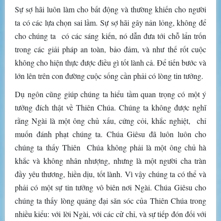
Sự sợ hãi luôn làm cho bất động và thường khiến cho người
ta có các lựa chọn sai lầm. Sự sợ hãi gây nản lỏng, không để
cho chúng ta có các sáng kiến, nó dẫn đưa tới chỗ lẩn trốn
trong các giải pháp an toàn, bảo đảm, và như thế rốt cuộc
không cho hiện thực được điều gì tốt lành cả. Để tiến bước và
lớn lên trên con đường cuộc sống cần phải có lòng tin tưởng.
Dụ ngôn cũng giúp chúng ta hiểu tầm quan trọng có một ý
tưởng đích thật về Thiên Chúa. Chúng ta không được nghĩ
rằng Ngài là một ông chủ xấu, cứng cỏi, khắc nghiệt, chỉ
muốn đánh phạt chúng ta. Chúa Giêsu đã luôn luôn cho
chúng ta thấy Thiên Chúa không phải là một ông chủ hà
khắc và không nhân nhượng, nhưng là một người cha tràn
đầy yêu thương, hiền dịu, tốt lành. Vì vậy chúng ta có thể và
phải có một sự tin tưởng vô biên nơi Ngài. Chúa Giêsu cho
chúng ta thấy lòng quảng đại săn sóc của Thiên Chúa trong
nhiều kiểu: với lời Ngài, với các cử chỉ, và sự tiếp đón đối với