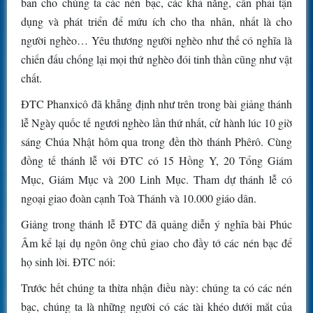
ban cho chúng ta các nén bạc, các khả năng, cần phải tận
dụng và phát triển để mứu ích cho tha nhân, nhất là cho
người nghèo… Yêu thương người nghèo như thế có nghĩa là
chiến đấu chống lại mọi thứ nghèo đói tinh thần cũng như vật
chất.
ĐTC Phanxicô đã khẳng định như trên trong bài giảng thánh
lễ Ngày quốc tế ngươi nghèo lần thứ nhất, cử hành lúc 10 giờ
sáng Chúa Nhật hôm qua trong đền thờ thánh Phêrô. Cùng
đồng tế thánh lễ với ĐTC có 15 Hồng Y, 20 Tổng Giám
Mục, Giám Mục và 200 Linh Mục. Tham dự thánh lễ có
ngoại giao đoàn cạnh Toà Thánh và 10.000 giáo dân.
Giảng trong thánh lễ ĐTC đã quảng diễn ý nghĩa bài Phúc
Âm kể lại dụ ngôn ông chủ giao cho đầy tớ các nén bạc để
họ sinh lời. ĐTC nói:
Trước hết chúng ta thừa nhận điều này: chúng ta có các nén
bạc, chúng ta là những người có các tài khéo dưới mắt của