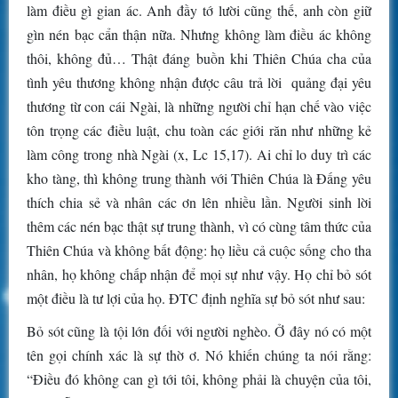
làm điều gì gian ác. Anh đầy tớ lười cũng thế, anh còn giữ
gìn nén bạc cẩn thận nữa. Nhưng không làm điều ác không
thôi, không đủ… Thật đáng buồn khi Thiên Chúa cha của
tình yêu thương không nhận được câu trả lời quảng đại yêu
thương từ con cái Ngài, là những người chỉ hạn chế vào việc
tôn trọng các điều luật, chu toàn các giới răn như những kẻ
làm công trong nhà Ngài (x, Lc 15,17). Ai chỉ lo duy trì các
kho tàng, thì không trung thành với Thiên Chúa là Đấng yêu
thích chia sẻ và nhân các ơn lên nhiều lần. Người sinh lời
thêm các nén bạc thật sự trung thành, vì có cùng tâm thức của
Thiên Chúa và không bất động: họ liều cả cuộc sống cho tha
nhân, họ không chấp nhận để mọi sự như vậy. Họ chỉ bỏ sót
một điều là tư lợi của họ. ĐTC định nghĩa sự bỏ sót như sau:
Bỏ sót cũng là tội lớn đối với người nghèo. Ở đây nó có một
tên gọi chính xác là sự thờ ơ. Nó khiến chúng ta nói rằng:
“Điều đó không can gì tới tôi, không phải là chuyện của tôi,