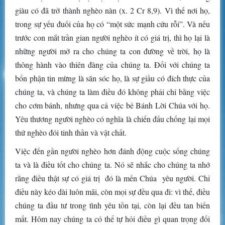
giàu có đã trở thành nghèo nàn (x. 2 Cr 8,9). Vì thế nơi họ,
trong sự yếu đuối của họ có “một sức mạnh cứu rỗi”. Và nếu
trước con mắt trần gian người nghèo ít có giá trị, thì họ lại là
những người mở ra cho chúng ta con đường về trời, họ là
thông hành vào thiên đàng của chúng ta. Đối với chúng ta
bổn phận tin mừng là săn sóc họ, là sự giầu có đích thực của
chúng ta, và chúng ta làm điều đó không phải chỉ bằng việc
cho cơm bánh, nhưng qua cả việc bẻ Bánh Lời Chúa với họ.
Yêu thương người nghèo có nghĩa là chiến đấu chống lại mọi
thứ nghèo đói tinh thần và vật chất.
Việc đến gần người nghèo hơn đánh động cuộc sống chúng
ta và là điều tốt cho chúng ta. Nó sẽ nhắc cho chúng ta nhớ
rằng điều thật sự có giá trị đó là mến Chúa yêu người. Chỉ
điều này kéo dài luôn mãi, còn mọi sự đều qua đi: vì thế, điều
chúng ta đầu tư trong tình yêu tồn tại, còn lại đều tan biến
mất. Hôm nay chúng ta có thể tự hỏi điều gì quan trọng đối