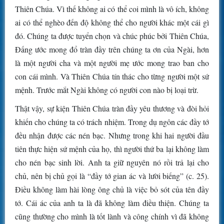
Thiên Chúa. Vì thế không ai có thể coi mình là vô ích, không
ai có thể nghèo đến độ không thể cho người khác một cái gì
đó. Chúng ta được tuyển chọn và chúc phúc bởi Thiên Chúa,
Đấng ước mong đổ tràn đầy trên chúng ta ơn của Ngài, hơn
là một người cha và một người mẹ ước mong trao ban cho
con cái mình. Và Thiên Chúa tín thác cho từng người một sứ
mệnh. Trước mắt Ngài không có người con nào bị loại trừ.
Thật vậy, sự kiện Thiên Chúa tràn đầy yêu thương và đòi hỏi
khiến cho chúng ta có trách nhiệm. Trong dụ ngôn các đầy tớ
đều nhận được các nén bạc. Nhưng trong khi hai người đầu
tiên thực hiện sứ mệnh của họ, thì người thứ ba lại không làm
cho nén bạc sinh lời. Anh ta giữ nguyên nó rồi trả lại cho
chủ, nên bị chủ gọi là “đầy tớ gian ác và lười biếng” (c. 25).
Điều không làm hài lòng ông chủ là việc bỏ sót của tên đầy
tớ. Cái ác của anh ta là đã không làm điều thiện. Chúng ta
cũng thường cho mình là tốt lành và công chính vì đã không