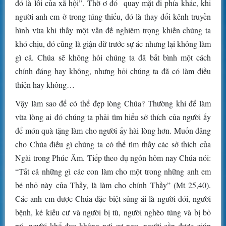
đó là lỗi của xã hội”. Thờ ơ đó quay mặt đi phía khác, khi
người anh em ở trong túng thiếu, đó là thay đổi kênh truyền
hình vừa khi thấy một vấn đề nghiêm trọng khiến chúng ta
khó chịu, đó cũng là giận dữ trước sự ác nhưng lại không làm
gì cả. Chúa sẽ không hỏi chúng ta đã bất bình một cách
chính đáng hay không, nhưng hỏi chúng ta đã có làm điều
thiện hay không…
Vậy làm sao để có thể đẹp lòng Chúa? Thường khi để làm
vừa lòng ai đó chúng ta phải tìm hiểu sở thích của người ấy
để món quà tặng làm cho người ấy hài lòng hơn. Muốn dâng
cho Chúa điều gì chúng ta có thể tìm thấy các sở thích của
Ngài trong Phúc Âm. Tiếp theo dụ ngôn hôm nay Chúa nói:
“Tất cả những gì các con làm cho một trong những anh em
bé nhỏ này của Thầy, là làm cho chính Thầy” (Mt 25,40).
Các anh em được Chúa đặc biệt sủng ái là người đói, người
bệnh, kẻ kiều cư và người bị tù, người nghèo túng và bị bỏ
rơi, người khổ đau không nơi cư ngụ, người cần được giúp