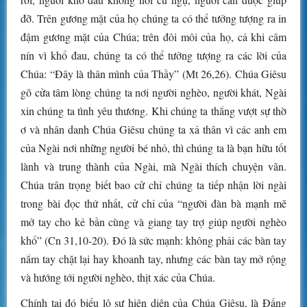
đỡ. Trên gương mặt của họ chúng ta có thể tưởng tượng ra in
đậm gương mặt của Chúa; trên đôi môi của họ, cả khi câm
nín vì khổ đau, chúng ta có thể tưởng tượng ra các lời của
Chúa: “Đây là thân mình của Thầy” (Mt 26,26). Chúa Giêsu
gõ cửa tâm lòng chúng ta nơi người nghèo, người khát, Ngài
xin chúng ta tình yêu thương. Khi chúng ta thắng vượt sự thờ
ơ và nhân danh Chúa Giêsu chúng ta xả thân vì các anh em
của Ngài nơi những người bé nhỏ, thì chúng ta là bạn hữu tốt
lành và trung thành của Ngài, mà Ngài thích chuyện vãn.
Chúa trân trọng biết bao cử chỉ chúng ta tiếp nhận lời ngài
trong bài đọc thứ nhất, cử chỉ của “người đàn bà mạnh mẽ
mở tay cho kẻ bần cùng và giang tay trợ giúp người nghèo
khổ” (Cn 31,10-20). Đó là sức mạnh: không phải các bàn tay
nắm tay chặt lại hay khoanh tay, nhưng các bàn tay mở rộng
và hướng tới người nghèo, thịt xác của Chúa.
Chính tại đó biểu lộ sự hiện diện của Chúa Giêsu, là Đấng