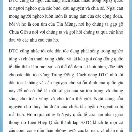
tế người nghèo qua các buổi cầu nguyện và chia sẻ. Ngài cầu
mong người nghèo luôn luôn là trung tâm của các cộng đoàn,
bởi vì họ là con tim của Tin Mừng, nơi họ chúng ta gặp gỡ
Chúa Giêsu nói với chúng ta và gọi hỏi chúng ta qua các khổ
đau và các nhu cầu của họ.
ĐTC cũng nhắc tới các dân tộc đang phải sống trong nghèo
túng vì chiến tranh xung khắc, và tái kêu gọi cộng đồng quốc
tế dấn thân làm mọi sự có thể để đem lại hoà bình, đặc biệt
cho các dân tộc vùng Trung Đông. Cách riêng ĐTC nhớ tới
dân tộc Libăng và cầu nguyện cho sự ổn định của quốc gia
này để nó có thể là một sứ giả của sự tôn trọng và chung
sống cho toàn vùng và cho toàn thế giới. Ngài cũng cầu
nguyện cho thủy thủ đoàn của chiếc tầu ngầm Argentina bị
mất tích. Hôm qua cũng là Ngày quốc tế các nạn nhân giao
thông do Liên Hiệp Quốc thành lập. ĐTC khích lệ mọi cơ
cấu công cộng dấn thân phòng ngừa các tai nạn, và nhắn nhủ