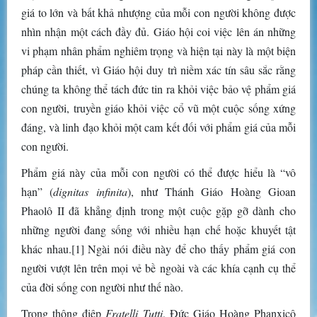
giá to lớn và bất khả nhượng của mỗi con người không được
nhìn nhận một cách đầy đủ. Giáo hội coi việc lên án những
vi phạm nhân phẩm nghiêm trọng và hiện tại này là một biện
pháp cần thiết, vì Giáo hội duy trì niềm xác tín sâu sắc rằng
chúng ta không thể tách đức tin ra khỏi việc bảo vệ phẩm giá
con người, truyền giáo khỏi việc cổ vũ một cuộc sống xứng
đáng, và linh đạo khỏi một cam kết đối với phẩm giá của mỗi
con người.
Phẩm giá này của mỗi con người có thể được hiểu là “vô
hạn” (
dignitas infinita
), như Thánh Giáo Hoàng Gioan
Phaolô II đã khẳng định trong một cuộc gặp gỡ dành cho
những người đang sống với nhiều hạn chế hoặc khuyết tật
khác nhau.[1] Ngài nói điều này để cho thấy phẩm giá con
người vượt lên trên mọi vẻ bề ngoài và các khía cạnh cụ thể
của đời sống con người như thế nào.
Trong thông điệp
Fratelli Tutti
, Đức Giáo Hoàng Phanxicô