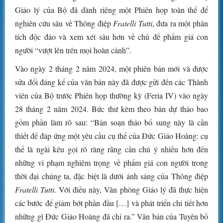
Giáo lý của Bộ đã dành riêng một Phiên họp toàn thể để
nghiên cứu sâu về Thông điệp
Fratelli Tutti
, đưa ra một phân
tích độc đáo và xem xét sâu hơn về chủ đề phẩm giá con
người “vượt lên trên mọi hoàn cảnh”.
Vào ngày 2 tháng 2 năm 2024, một phiên bản mới và được
sửa đổi đáng kể của văn bản này đã được gửi đến các Thành
viên của Bộ trước Phiên họp thường kỳ (Feria IV) vào ngày
28 tháng 2 năm 2024. Bức thư kèm theo bản dự thảo bao
gồm phần làm rõ sau: “Bản soạn thảo bổ sung này là cần
thiết để đáp ứng một yêu cầu cụ thể của Đức Giáo Hoàng: cụ
thể là ngài kêu gọi rõ ràng rằng cần chú ý nhiều hơn đến
những vi phạm nghiêm trọng về phẩm giá con người trong
thời đại chúng ta, đặc biệt là dưới ánh sáng của Thông điệp
Fratelli Tutti
. Với điều này, Văn phòng Giáo lý đã thực hiện
các bước để giảm bớt phần đầu […] và phát triển chi tiết hơn
những gì Đức Giáo Hoàng đã chỉ ra.” Văn bản của Tuyên bố