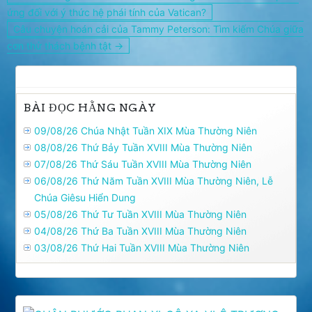
hướng
ứng đối với ý thức hệ phái tính của Vatican?
bài
Câu chuyện hoán cải của Tammy Peterson: Tìm kiếm Chúa giữa
viết
cơn thử thách bệnh tật →
BÀI ĐỌC HẰNG NGÀY
09/08/26 Chúa Nhật Tuần XIX Mùa Thường Niên
08/08/26 Thứ Bảy Tuần XVIII Mùa Thường Niên
07/08/26 Thứ Sáu Tuần XVIII Mùa Thường Niên
06/08/26 Thứ Năm Tuần XVIII Mùa Thường Niên, Lễ
Chúa Giêsu Hiển Dung
05/08/26 Thứ Tư Tuần XVIII Mùa Thường Niên
04/08/26 Thứ Ba Tuần XVIII Mùa Thường Niên
03/08/26 Thứ Hai Tuần XVIII Mùa Thường Niên