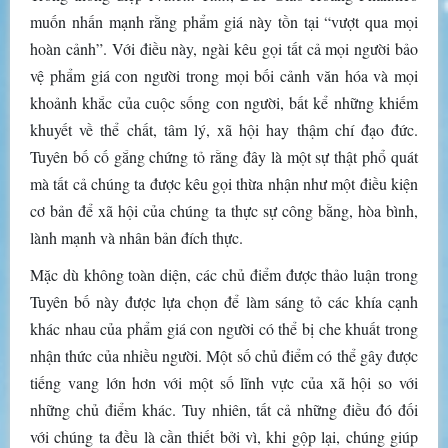
muốn nhấn mạnh rằng phẩm giá này tồn tại “vượt qua mọi
hoàn cảnh”. Với điều này, ngài kêu gọi tất cả mọi người bảo
vệ phẩm giá con người trong mọi bối cảnh văn hóa và mọi
khoảnh khắc của cuộc sống con người, bất kể những khiếm
khuyết về thể chất, tâm lý, xã hội hay thậm chí đạo đức.
Tuyên bố cố gắng chứng tỏ rằng đây là một sự thật phổ quát
mà tất cả chúng ta được kêu gọi thừa nhận như một điều kiện
cơ bản để xã hội của chúng ta thực sự công bằng, hòa bình,
lành mạnh và nhân bản đích thực.
Mặc dù không toàn diện, các chủ điểm được thảo luận trong
Tuyên bố này được lựa chọn để làm sáng tỏ các khía cạnh
khác nhau của phẩm giá con người có thể bị che khuất trong
nhận thức của nhiều người. Một số chủ điểm có thể gây được
tiếng vang lớn hơn với một số lĩnh vực của xã hội so với
những chủ điểm khác. Tuy nhiên, tất cả những điều đó đối
với chúng ta đều là cần thiết bởi vì, khi gộp lại, chúng giúp