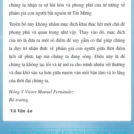
chúng ta nhận ra sự hài hòa và phong phú của tư tưởng về
phẩm giá con người bắt nguồn từ Tin Mừng.
Tuyên bố này không nhằm mục đích khai thác hết một chủ đề
phong phú và quan trọng như vậy. Thay vào đó, mục đích
của nó là đưa ra một số điểm để suy gẫm có thể giúp chúng
ta duy trì nhận thức về phẩm giá con người giữa thời điểm
lịch sử phức tạp mà chúng ta đang sống. Điều này là để
chúng ta không lạc lối và tự mở ra cho mình nhiều vết thương
và đau khổ sâu xa hơn giữa muôn vàn mối bận tâm và lo lắng
của thời đại chúng ta.
Hồng Y Víctor Manuel Fernández
Bộ trưởng
Vũ Văn An
Điều
← Đức Hồng Y Fernández sẽ ảnh hưởng như thế nào đến phản