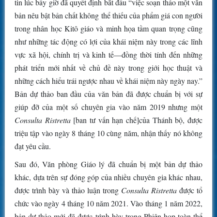
tin lúc bấy giờ đã quyết định bắt đầu “việc soạn thảo một văn
bản nêu bật bản chất không thể thiếu của phẩm giá con người
trong nhân học Kitô giáo và minh họa tầm quan trọng cũng
như những tác động có lợi của khái niệm này trong các lĩnh
vực xã hội, chính trị và kinh tế—đồng thời tính đến những
phát triển mới nhất về chủ đề này trong giới học thuật và
những cách hiểu trái ngược nhau về khái niệm này ngày nay.”
Bản dự thảo ban đầu của văn bản đã được chuẩn bị với sự
giúp đỡ của một số chuyên gia vào năm 2019 nhưng một
Consulta Ristretta
[ban tư vấn hạn chế]của Thánh bộ, được
triệu tập vào ngày 8 tháng 10 cùng năm, nhận thấy nó không
đạt yêu cầu.
Sau đó, Văn phòng Giáo lý đã chuẩn bị một bản dự thảo
khác, dựa trên sự đóng góp của nhiều chuyên gia khác nhau,
được trình bày và thảo luận trong
Consulta Ristretta
được tổ
chức vào ngày 4 tháng 10 năm 2021. Vào tháng 1 năm 2022,
bản dự thảo mới đã được trình bày trong Phiên họp toàn thể