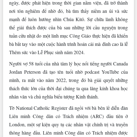
ngày, được phát hiện trong thời gian nằm viện, đã trở thành
nơi tôn nghiêm để nhờ đó, bà tìm thấy niềm an ủi và sức
mạnh để luôn hướng nhìn Chúa Kitô. Sự chữa lành không
thể giải thích được của bà sau những lời cầu nguyện trong
tuần cửu nhật do một linh mục Công Giáo thực hiện đã khiến
bà bắt tay vào một cuộc hành trình hoán cải mà đỉnh cao là lễ
Thêm sức vào Lễ Phục sinh năm 2024.
Người vợ 58 tuổi của nhà tâm lý học nổi tiếng người Canada
Jordan Peterson đã tạo tên tuổi nhờ podcast YouTube của
mình, ra mắt vào năm 2022, trong đó bà giải quyết những
thách thức lớn của thời đại chúng ta qua lăng kính khoa học
nhân văn và chủ nghĩa biểu tượng Kinh thánh.
Tờ National Catholic Register đã ngồi với bà bên lề diễn đàn
Liên minh Công dân có Trách nhiệm (ARC) đầu tiên ở
London, một sự kiện quy tụ các nhân vật chính trị và truyền
thông hàng đầu. Liên minh Công dân có Trách nhiệm được