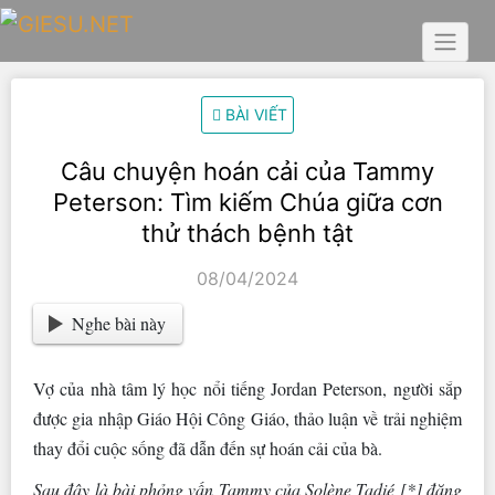
Skip
to
content
BÀI VIẾT
Câu chuyện hoán cải của Tammy
Peterson: Tìm kiếm Chúa giữa cơn
thử thách bệnh tật
08/04/2024
Nghe bài này
Vợ của nhà tâm lý học nổi tiếng Jordan Peterson, người sắp
được gia nhập Giáo Hội Công Giáo, thảo luận về trải nghiệm
thay đổi cuộc sống đã dẫn đến sự hoán cải của bà.
Sau đây là bài phỏng vấn Tammy của Solène Tadié [*] đăng