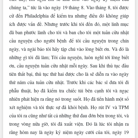
chúng ta,” tức là vào ngày 19 tháng 8. Vào tháng 8, tôi được
cử đến Philadelphia để kiểm tra nhưng điều đó không giúp
ích được vấn đề. Nhưng trước khi tôi đến đó, một linh mục
đã ban phước lành cho tôi và ban cho tôi một tuần cửu nhật
cầu nguyện cho người bệnh để tôi cầu nguyện trong chín
ngày, và ngài bảo tôi hãy tập chú vào lòng biết ơn. Và đó là
những gì tôi đã làm; Tôi cầu nguyện, luôn nghĩ tới lòng biết
ơn, cầu nguyện tuần cửu nhật mỗi ngày. Sau khi thủ tục đầu
tiên thất bại, thủ tục thứ hai được cho là sẽ diễn ra vào ngày
thứ năm của tuần cửu nhật. Trước khi các bác sĩ đưa tôi đi
phẫu thuật, họ đã kiểm tra chiếc túi bên cạnh tôi và ngạc
nhiên phát hiện ra rằng nó trong suốt. Họ đã tiến hành một số
xét nghiệm và tôi thực sự đã khỏi bệnh. Họ rút IV và TPM
của tôi ra cũng như tất cả những thứ đau đớn bên trong tôi, và
trong vòng nửa giờ, tôi đã xuất viện. Đó là lúc tôi nhận ra
rằng hôm nay là ngày kỷ niệm ngày cưới của tôi, ngày 19