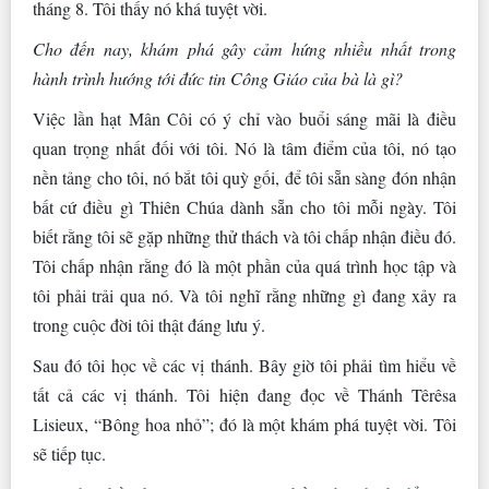
tháng 8. Tôi thấy nó khá tuyệt vời.
Cho đến nay, khám phá gây cảm hứng nhiều nhất trong
hành trình hướng tới đức tin Công Giáo của bà là gì?
Việc lần hạt Mân Côi có ý chỉ vào buổi sáng mãi là điều
quan trọng nhất đối với tôi. Nó là tâm điểm của tôi, nó tạo
nền tảng cho tôi, nó bắt tôi quỳ gối, để tôi sẵn sàng đón nhận
bất cứ điều gì Thiên Chúa dành sẵn cho tôi mỗi ngày. Tôi
biết rằng tôi sẽ gặp những thử thách và tôi chấp nhận điều đó.
Tôi chấp nhận rằng đó là một phần của quá trình học tập và
tôi phải trải qua nó. Và tôi nghĩ rằng những gì đang xảy ra
trong cuộc đời tôi thật đáng lưu ý.
Sau đó tôi học về các vị thánh. Bây giờ tôi phải tìm hiểu về
tất cả các vị thánh. Tôi hiện đang đọc về Thánh Têrêsa
Lisieux, “Bông hoa nhỏ”; đó là một khám phá tuyệt vời. Tôi
sẽ tiếp tục.