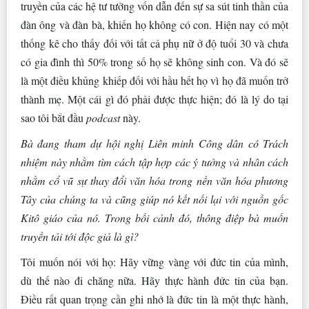
truyền của các hệ tư tưởng vốn dẫn đến sự sa sút tinh thần của
đàn ông và đàn bà, khiến họ không có con. Hiện nay có một
thống kê cho thấy đối với tất cả phụ nữ ở độ tuổi 30 và chưa
có gia đình thì 50% trong số họ sẽ không sinh con. Và đó sẽ
là một điều khủng khiếp đối với hầu hết họ vì họ đã muốn trở
thành mẹ. Một cái gì đó phải được thực hiện; đó là lý do tại
sao tôi bắt đầu
podcast
này.
Bà đang tham dự hội nghị Liên minh Công dân có Trách
nhiệm này nhằm tìm cách tập hợp các ý tưởng và nhân cách
nhằm cổ vũ sự thay đổi văn hóa trong nền văn hóa phương
Tây của chúng ta và cũng giúp nó kết nối lại với nguồn gốc
Kitô giáo của nó. Trong bối cảnh đó, thông điệp bà muốn
truyền tải tới độc giả là gì?
Tôi muốn nói với họ: Hãy vững vàng với đức tin của mình,
dù thế nào đi chăng nữa. Hãy thực hành đức tin của bạn.
Điều rất quan trọng cần ghi nhớ là đức tin là một thực hành,