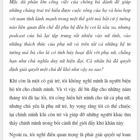
Mặc dù phần lớn công việc của chồng bà dành để giúp
những chàng trai trẻ hiểu được cuộc sống của họ và hòa hợp
với nam tính lành mạnh trong một thế giới mà bất cứ ý tưởng
nào liên quan đến chế độ phụ hệ đều bị coi là xấu xa, nhưng
podcast của bà lại tập trung rất nhiều vào nữ tính, vào
những thách thức của phụ nữ và trên tất cả những hệ tư
tưởng mà bà cho là có tính hủy hoại đối với phụ nữ, chẳng
hạn như chủ nghĩa duy nữ hiện đại. Cá nhân bà đã quyết
định giải quyết một chủ đề khó như vậy ra sao?
Khi còn là một cô gái trẻ, tôi không nghĩ mình là người biện
hộ tốt cho chính mình. Và vì vậy, để bù đắp cho những năm
tháng tôi đã lạc lối, tôi cống hiến hết mình cho tất cả phụ nữ,
nhưng chủ yếu là phụ nữ trẻ, hy vọng rằng tôi có thể chuộc
lại chính mình khi còn trẻ và giúp đỡ những người khác tìm
thấy chính mình trong bối cảnh thế giới đầy khó khăn này.
Ngoài ra, tôi nghĩ điều quan trọng là phải giải quyết sự loan