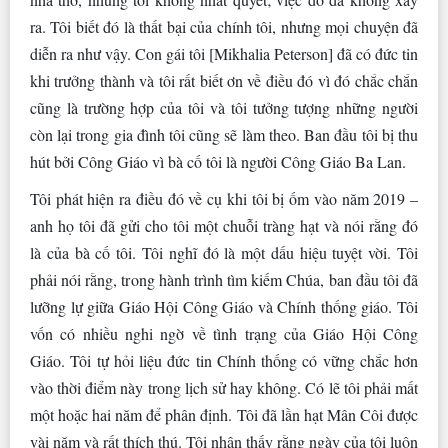
ra. Tôi biết đó là thất bại của chính tôi, nhưng mọi chuyện đã
diễn ra như vậy. Con gái tôi [Mikhalia Peterson] đã có đức tin
khi trưởng thành và tôi rất biết ơn về điều đó vì đó chắc chắn
cũng là trường hợp của tôi và tôi tưởng tượng những người
còn lại trong gia đình tôi cũng sẽ làm theo. Ban đầu tôi bị thu
hút bởi Công Giáo vì bà cố tôi là người Công Giáo Ba Lan.
Tôi phát hiện ra điều đó về cụ khi tôi bị ốm vào năm 2019 –
anh họ tôi đã gửi cho tôi một chuỗi tràng hạt và nói rằng đó
là của bà cố tôi. Tôi nghĩ đó là một dấu hiệu tuyệt vời. Tôi
phải nói rằng, trong hành trình tìm kiếm Chúa, ban đầu tôi đã
lưỡng lự giữa Giáo Hội Công Giáo và Chính thống giáo. Tôi
vốn có nhiều nghi ngờ về tình trạng của Giáo Hội Công
Giáo. Tôi tự hỏi liệu đức tin Chính thống có vững chắc hơn
vào thời điểm này trong lịch sử hay không. Có lẽ tôi phải mất
một hoặc hai năm để phân định. Tôi đã lần hạt Mân Côi được
vài năm và rất thích thú. Tôi nhận thấy rằng ngày của tôi luôn