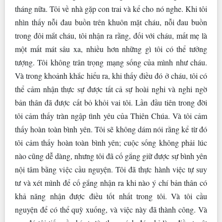
tháng nữa. Tôi về nhà gặp con trai và kể cho nó nghe. Khi tôi
nhìn thấy nỗi đau buồn trên khuôn mặt cháu, nỗi đau buồn
trong đôi mắt cháu, tôi nhận ra rằng, đối với cháu, mất mẹ là
một mất mát sâu xa, nhiều hơn những gì tôi có thể tưởng
tượng. Tôi không trân trọng mạng sống của mình như cháu.
Và trong khoảnh khắc hiểu ra, khi thấy điều đó ở cháu, tôi có
thể cảm nhận thực sự được tất cả sự hoài nghi và nghi ngờ
bản thân đã được cất bỏ khỏi vai tôi. Lần đầu tiên trong đời
tôi cảm thấy tràn ngập tình yêu của Thiên Chúa. Và tôi cảm
thấy hoàn toàn bình yên. Tôi sẽ không dám nói rằng kể từ đó
tôi cảm thấy hoàn toàn bình yên; cuộc sống không phải lúc
nào cũng dễ dàng, nhưng tôi đã cố gắng giữ được sự bình yên
nội tâm bằng việc cầu nguyện. Tôi đã thực hành việc tự suy
tư và xét mình để cố gắng nhận ra khi nào ý chí bản thân có
khả năng nhận được điều tốt nhất trong tôi. Và tôi cầu
nguyện để có thể quỳ xuống, và việc này đã thành công. Và