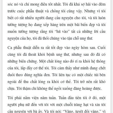
sóc nó và chỉ mong điều tốt nhất. Tôi đã khá sợ hãi vào đêm
trước cuộc phẫu thuật và chồng tôi cũng vậy. Nhưng vì tôi
biết có rất nhiều người đang cầu nguyện cho tôi, và tôi luôn
tưởng tượng họ đang xếp hàng trên một bãi biển đẹp và tôi
muốn tưởng tượng rằng tôi “hít vào” tất cả những lời cầu
nguyện của họ, tôi đã thổi chúng vào tận chỗ ung thư.
Ca phẫu thuật diễn ra rất tốt đẹp vào ngày hôm sau. Cuối
cùng tôi đã thoát khỏi bệnh ung thư, nhưng sau đó đã có
những biến chứng. Một chất lỏng nào đó rỉ ra khỏi hệ thống
của tôi, lấp đầy cơ thể tôi. Tôi cảm thấy như mình đang chết
đuối theo đúng nghĩa đen. Tôi liên tục có một chiếc túi bên
ngoài để thu chất lỏng ra khỏi cơ thể. Tôi trở nên rất khó
chịu. Tôi thậm chí không thể ngồi xuống đàng hoàng được.
Tôi phải nằm viện năm tuần. Tuần đầu tiên tôi ở đó, một
người phụ nữ đến với tôi với một chuỗi tràng hạt và xin tôi
cầu nguyện với bà ấy. Và tôi nói: “Vâng, tuyệt đối vâng,” vì