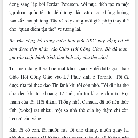
đồng sáng lập bởi Jordan Peterson, với mục đích tạo ra một
tập đoàn quốc tế lớn để đương đầu với cuộc khủng hoảng
bản sắc của phương Tây và xây dựng một giải pháp thay thế
cho “quan điểm tận thế” về tương lai.
Bà vừa công bố trong cuộc họp mặt ARC này rằng bà sẽ
sớm được tiếp nhận vào Giáo Hội Công Giáo. Bà đã tham
gia vào cuộc hành trình tâm linh này như thế nào?
Tôi hiện đang theo học một khóa giáo lý để được gia nhập
Giáo Hội Công Giáo vào Lễ Phục sinh ở Toronto. Tôi đã
được rửa tội theo đạo Tin lành khi tôi còn nhỏ. Tôi đi nhà thờ
cho đến khi tôi khoảng 12 tuổi, rồi tôi không đi nữa. Hội
thánh của tôi, Hội thánh Thống nhất Canada, đã trở nên thức
tỉnh [woke] rất nhiều; một số nhà thờ của họ thậm chí còn
treo cờ cầu vồng.
Khi tôi có con, tôi muốn rửa tội cho chúng, muốn quay lại
nhà thờ, nhưng tôi không nhất quyết; việc đó đã không xảy