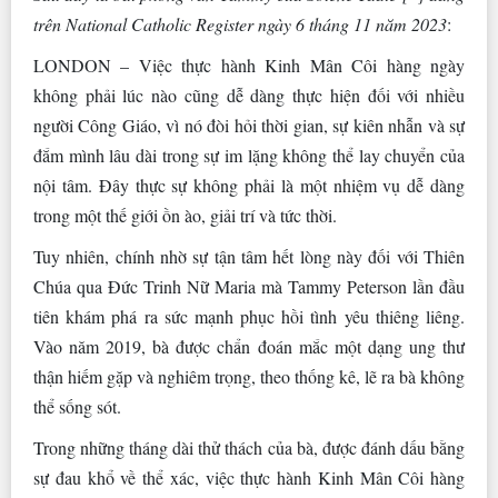
trên National Catholic Register ngày 6 tháng 11 năm 2023
:
LONDON – Việc thực hành Kinh Mân Côi hàng ngày
không phải lúc nào cũng dễ dàng thực hiện đối với nhiều
người Công Giáo, vì nó đòi hỏi thời gian, sự kiên nhẫn và sự
đắm mình lâu dài trong sự im lặng không thể lay chuyển của
nội tâm. Đây thực sự không phải là một nhiệm vụ dễ dàng
trong một thế giới ồn ào, giải trí và tức thời.
Tuy nhiên, chính nhờ sự tận tâm hết lòng này đối với Thiên
Chúa qua Đức Trinh Nữ Maria mà Tammy Peterson lần đầu
tiên khám phá ra sức mạnh phục hồi tình yêu thiêng liêng.
Vào năm 2019, bà được chẩn đoán mắc một dạng ung thư
thận hiếm gặp và nghiêm trọng, theo thống kê, lẽ ra bà không
thể sống sót.
Trong những tháng dài thử thách của bà, được đánh dấu bằng
sự đau khổ về thể xác, việc thực hành Kinh Mân Côi hàng