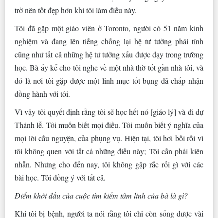
trở nên tốt đẹp hơn khi tôi làm điều này.
Tôi đã gặp một giáo viên ở Toronto, người có 51 năm kinh
nghiệm và đang lên tiếng chống lại hệ tư tưởng phái tính
cũng như tất cả những hệ tư tưởng xấu được dạy trong trường
học. Bà ấy kể cho tôi nghe về một nhà thờ tốt gần nhà tôi, và
đó là nơi tôi gặp được một linh mục tốt bụng đã chấp nhận
đồng hành với tôi.
Vì vậy tôi quyết định rằng tôi sẽ học hết nó [giáo lý] và đi dự
Thánh lễ. Tôi muốn biết mọi điều. Tôi muốn biết ý nghĩa của
mọi lời cầu nguyện, của phụng vụ. Hiện tại, tôi hơi bối rối vì
tôi không quen với tất cả những điều này; Tôi cần phải kiên
nhẫn. Nhưng cho đến nay, tôi không gặp rắc rối gì với các
bài học. Tôi đồng ý với tất cả.
Điểm khởi đầu của cuộc tìm kiếm tâm linh của bà là gì?
Khi tôi bị bệnh, người ta nói rằng tôi chỉ còn sống được vài