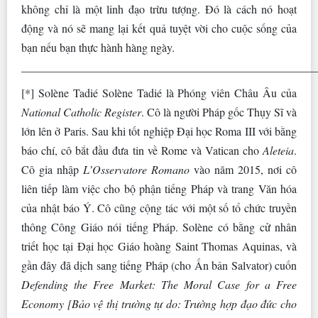
không chỉ là một linh đạo trừu tượng. Đó là cách nó hoạt
động và nó sẽ mang lại kết quả tuyệt vời cho cuộc sống của
bạn nếu bạn thực hành hàng ngày.
____________________________________________________
[*] Solène Tadié Solène Tadié là Phóng viên Châu Âu của
National Catholic Register
. Cô là người Pháp gốc Thụy Sĩ và
lớn lên ở Paris. Sau khi tốt nghiệp Đại học Roma III với bằng
báo chí, cô bắt đầu đưa tin về Rome và Vatican cho
Aleteia
.
Cô gia nhập
L’Osservatore Romano
vào năm 2015, nơi cô
liên tiếp làm việc cho bộ phận tiếng Pháp và trang Văn hóa
của nhật báo Ý. Cô cũng cộng tác với một số tổ chức truyền
thông Công Giáo nói tiếng Pháp. Solène có bằng cử nhân
triết học tại Đại học Giáo hoàng Saint Thomas Aquinas, và
gần đây đã dịch sang tiếng Pháp (cho Ấn bản Salvator) cuốn
Defending the Free Market: The Moral Case for a Free
Economy [Bảo vệ thị trường tự do: Trường hợp đạo đức cho