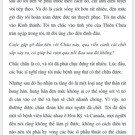
sau đó tôi tiến về phía trước theo cách đó, chỉ làm điều tuyệt
vời tiếp theo. Và đó là cách sống tốt hơn rất nhiều, đến mức
giờ đây tôi hoàn toàn được đức tin thuyết phục. Tôi tin chắc
vào Kinh thánh; Tôi tin chắc vào tình yêu của Thiên Chúa
tràn ngập trong tôi, từ đôi ủng cho đến đỉnh đầu.
Cuộc gặp gỡ đầu tiên với Chúa này, qua viễn cảnh cái chết
sắp xảy ra, có giúp bà vượt qua nỗi đau sau đó không?
Chắc chắn là có, và tôi đã phải chịu đựng rất nhiều. Lúc đầu,
các bác sĩ nghĩ rằng tôi mắc bệnh ung thư có thể chữa được.
Nhưng sau đó họ nhận ra rằng đó là một loại ung thư thận rất
hung hãn, hung hãn đến mức không ai có thể sống sót vì nó
di căn vào cơ thể và bạn sẽ chết nhanh chóng. Vì vậy, nó
thường được chẩn đoán khi mọi người đã chết. Tôi đã đến
một số bệnh viện khác nhau ở Hoa Kỳ và Canada, mọi người
đều nói rằng không thể làm gì được, không có cách điều trị
nào nên tôi phải hy vọng các bác sĩ phẫu thuật có thể chăm