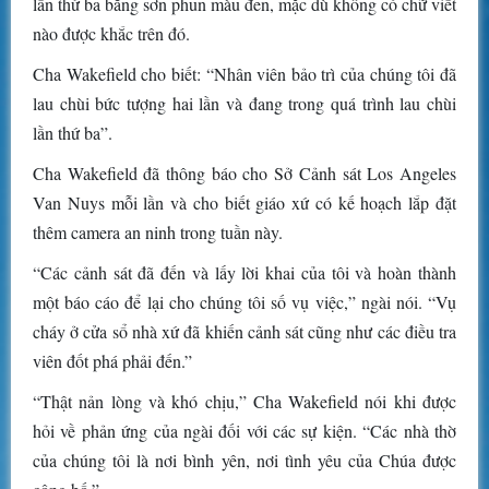
lần thứ ba bằng sơn phun màu đen, mặc dù không có chữ viết
nào được khắc trên đó.
Cha Wakefield cho biết: “Nhân viên bảo trì của chúng tôi đã
lau chùi bức tượng hai lần và đang trong quá trình lau chùi
lần thứ ba”.
Cha Wakefield đã thông báo cho Sở Cảnh sát Los Angeles
Van Nuys mỗi lần và cho biết giáo xứ có kế hoạch lắp đặt
thêm camera an ninh trong tuần này.
“Các cảnh sát đã đến và lấy lời khai của tôi và hoàn thành
một báo cáo để lại cho chúng tôi số vụ việc,” ngài nói. “Vụ
cháy ở cửa sổ nhà xứ đã khiến cảnh sát cũng như các điều tra
viên đốt phá phải đến.”
“Thật nản lòng và khó chịu,” Cha Wakefield nói khi được
hỏi về phản ứng của ngài đối với các sự kiện. “Các nhà thờ
của chúng tôi là nơi bình yên, nơi tình yêu của Chúa được