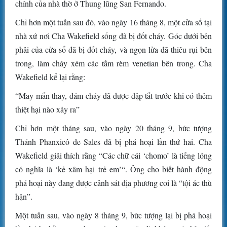
chính của nhà thờ ở Thung lũng San Fernando.
Chỉ hơn một tuần sau đó, vào ngày 16 tháng 8, một cửa sổ tại
nhà xứ nơi Cha Wakefield sống đã bị đốt cháy. Góc dưới bên
phải của cửa sổ đã bị đốt cháy, và ngọn lửa đã thiêu rụi bên
trong, làm cháy xém các tấm rèm venetian bên trong. Cha
Wakefield kể lại rằng:
“May mắn thay, đám cháy đã được dập tắt trước khi có thêm
thiệt hại nào xảy ra”
Chỉ hơn một tháng sau, vào ngày 20 tháng 9, bức tượng
Thánh Phanxicô de Sales đã bị phá hoại lần thứ hai. Cha
Wakefield giải thích rằng “Các chữ cái ‘chomo’ là tiếng lóng
có nghĩa là ‘kẻ xâm hại trẻ em’“. Ông cho biết hành động
phá hoại này đang được cảnh sát địa phương coi là “tội ác thù
hận”.
Một tuần sau, vào ngày 8 tháng 9, bức tượng lại bị phá hoại