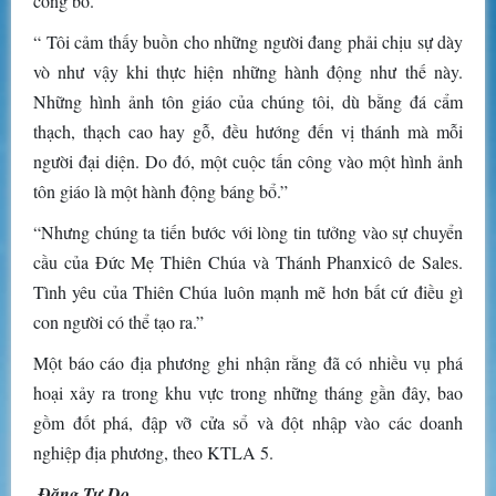
công bố.”
“ Tôi cảm thấy buồn cho những người đang phải chịu sự dày
vò như vậy khi thực hiện những hành động như thế này.
Những hình ảnh tôn giáo của chúng tôi, dù bằng đá cẩm
thạch, thạch cao hay gỗ, đều hướng đến vị thánh mà mỗi
người đại diện. Do đó, một cuộc tấn công vào một hình ảnh
tôn giáo là một hành động báng bổ.”
“Nhưng chúng ta tiến bước với lòng tin tưởng vào sự chuyển
cầu của Đức Mẹ Thiên Chúa và Thánh Phanxicô de Sales.
Tình yêu của Thiên Chúa luôn mạnh mẽ hơn bất cứ điều gì
con người có thể tạo ra.”
Một báo cáo địa phương ghi nhận rằng đã có nhiều vụ phá
hoại xảy ra trong khu vực trong những tháng gần đây, bao
gồm đốt phá, đập vỡ cửa sổ và đột nhập vào các doanh
nghiệp địa phương, theo KTLA 5.
Đặng Tự Do