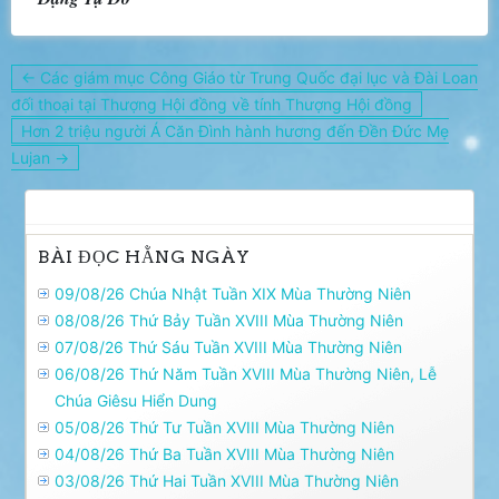
Điều
← Các giám mục Công Giáo từ Trung Quốc đại lục và Đài Loan
hướng
đối thoại tại Thượng Hội đồng về tính Thượng Hội đồng
bài
Hơn 2 triệu người Á Căn Đình hành hương đến Đền Đức Mẹ
viết
Lujan →
BÀI ĐỌC HẰNG NGÀY
09/08/26 Chúa Nhật Tuần XIX Mùa Thường Niên
08/08/26 Thứ Bảy Tuần XVIII Mùa Thường Niên
07/08/26 Thứ Sáu Tuần XVIII Mùa Thường Niên
06/08/26 Thứ Năm Tuần XVIII Mùa Thường Niên, Lễ
Chúa Giêsu Hiển Dung
05/08/26 Thứ Tư Tuần XVIII Mùa Thường Niên
04/08/26 Thứ Ba Tuần XVIII Mùa Thường Niên
03/08/26 Thứ Hai Tuần XVIII Mùa Thường Niên