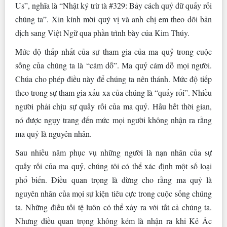
Us”, nghĩa là “Nhật ký trừ tà #329: Bảy cách quỷ dữ quấy rối
chúng ta”. Xin kính mời quý vị và anh chị em theo dõi bản
dịch sang Việt Ngữ qua phần trình bày của Kim Thúy.
Mức độ thấp nhất của sự tham gia của ma quỷ trong cuộc
sống của chúng ta là “cám dỗ”. Ma quỷ cám dỗ mọi người.
Chúa cho phép điều này để chúng ta nên thánh. Mức độ tiếp
theo trong sự tham gia xấu xa của chúng là “quấy rối”. Nhiều
người phải chịu sự quấy rối của ma quỷ. Hầu hết thời gian,
nó được ngụy trang đến mức mọi người không nhận ra rằng
ma quỷ là nguyên nhân.
Sau nhiều năm phục vụ những người là nạn nhân của sự
quấy rối của ma quỷ, chúng tôi có thể xác định một số loại
phổ biến. Điều quan trọng là đừng cho rằng ma quỷ là
nguyên nhân của mọi sự kiện tiêu cực trong cuộc sống chúng
ta. Những điều tồi tệ luôn có thể xảy ra với tất cả chúng ta.
Nhưng điều quan trọng không kém là nhận ra khi Kẻ Ác