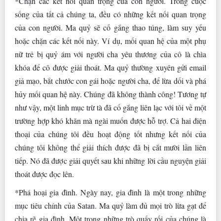
*Chặn các kết nối quan trọng của con người. Trong cuộc
sống của tất cả chúng ta, đều có những kết nối quan trọng
của con người. Ma quỷ sẽ cố gắng thao túng, làm suy yếu
hoặc chặn các kết nối này. Ví dụ, mối quan hệ của một phụ
nữ trẻ bị quỷ ám với người cha yêu thương của cô là chìa
khóa để cô được giải thoát. Ma quỷ thường xuyên gửi email
giả mạo, bắt chước con gái hoặc người cha, để lừa dối và phá
hủy mối quan hệ này. Chúng đã không thành công! Tương tự
như vậy, một linh mục trừ tà đã cố gắng liên lạc với tôi về một
trường hợp khó khăn mà ngài muốn được hỗ trợ. Cả hai điện
thoại của chúng tôi đều hoạt động tốt nhưng kết nối của
chúng tôi không thể giải thích được đã bị cắt mười lần liên
tiếp. Nó đã được giải quyết sau khi những lời cầu nguyện giải
thoát được đọc lên.
*Phá hoại gia đình. Ngày nay, gia đình là một trong những
mục tiêu chính của Satan. Ma quỷ làm đủ mọi trò lừa gạt để
chia rẽ gia đình. Một trong những trò quấy rối của chúng là