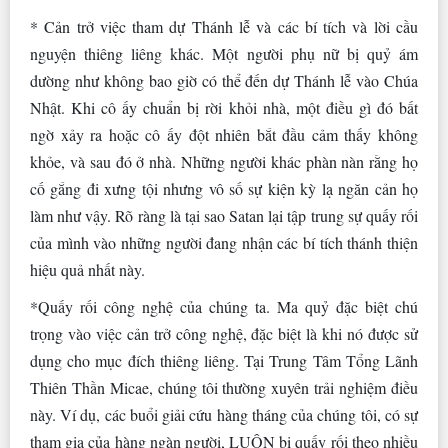
* Cản trở việc tham dự Thánh lễ và các bí tích và lời cầu
nguyện thiêng liêng khác. Một người phụ nữ bị quỷ ám
dường như không bao giờ có thể đến dự Thánh lễ vào Chúa
Nhật. Khi cô ấy chuẩn bị rời khỏi nhà, một điều gì đó bất
ngờ xảy ra hoặc cô ấy đột nhiên bắt đầu cảm thấy không
khỏe, và sau đó ở nhà. Những người khác phàn nàn rằng họ
cố gắng đi xưng tội nhưng vô số sự kiện kỳ lạ ngăn cản họ
làm như vậy. Rõ ràng là tại sao Satan lại tập trung sự quấy rối
của mình vào những người đang nhận các bí tích thánh thiện
hiệu quả nhất này.
*Quấy rối công nghệ của chúng ta. Ma quỷ đặc biệt chú
trọng vào việc cản trở công nghệ, đặc biệt là khi nó được sử
dụng cho mục đích thiêng liêng. Tại Trung Tâm Tổng Lãnh
Thiên Thần Micae, chúng tôi thường xuyên trải nghiệm điều
này. Ví dụ, các buổi giải cứu hàng tháng của chúng tôi, có sự
tham gia của hàng ngàn người, LUÔN bị quấy rối theo nhiều