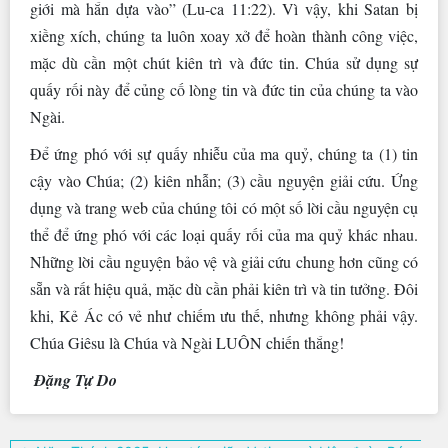
giới mà hắn dựa vào” (Lu-ca 11:22). Vì vậy, khi Satan bị
xiềng xích, chúng ta luôn xoay xở để hoàn thành công việc,
mặc dù cần một chút kiên trì và đức tin. Chúa sử dụng sự
quấy rối này để củng cố lòng tin và đức tin của chúng ta vào
Ngài.
Để ứng phó với sự quấy nhiễu của ma quỷ, chúng ta (1) tin
cậy vào Chúa; (2) kiên nhẫn; (3) cầu nguyện giải cứu. Ứng
dụng và trang web của chúng tôi có một số lời cầu nguyện cụ
thể để ứng phó với các loại quấy rối của ma quỷ khác nhau.
Những lời cầu nguyện bảo vệ và giải cứu chung hơn cũng có
sẵn và rất hiệu quả, mặc dù cần phải kiên trì và tin tưởng. Đôi
khi, Kẻ Ác có vẻ như chiếm ưu thế, nhưng không phải vậy.
Chúa Giêsu là Chúa và Ngài LUÔN chiến thắng!
Đặng Tự Do