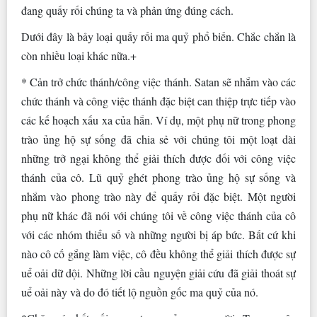
đang quấy rối chúng ta và phản ứng đúng cách.
Dưới đây là bảy loại quấy rối ma quỷ phổ biến. Chắc chắn là
còn nhiều loại khác nữa.+
* Cản trở chức thánh/công việc thánh. Satan sẽ nhắm vào các
chức thánh và công việc thánh đặc biệt can thiệp trực tiếp vào
các kế hoạch xấu xa của hắn. Ví dụ, một phụ nữ trong phong
trào ủng hộ sự sống đã chia sẻ với chúng tôi một loạt dài
những trở ngại không thể giải thích được đối với công việc
thánh của cô. Lũ quỷ ghét phong trào ủng hộ sự sống và
nhắm vào phong trào này để quấy rối đặc biệt. Một người
phụ nữ khác đã nói với chúng tôi về công việc thánh của cô
với các nhóm thiểu số và những người bị áp bức. Bất cứ khi
nào cô cố gắng làm việc, cô đều không thể giải thích được sự
uể oải dữ dội. Những lời cầu nguyện giải cứu đã giải thoát sự
uể oải này và do đó tiết lộ nguồn gốc ma quỷ của nó.