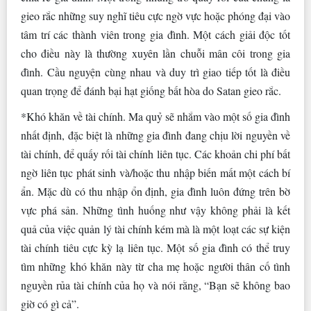
gieo rắc những suy nghĩ tiêu cực ngờ vực hoặc phóng đại vào
tâm trí các thành viên trong gia đình. Một cách giải độc tốt
cho điều này là thường xuyên lần chuỗi mân côi trong gia
đình. Cầu nguyện cùng nhau và duy trì giao tiếp tốt là điều
quan trọng để đánh bại hạt giống bất hòa do Satan gieo rắc.
*Khó khăn về tài chính. Ma quỷ sẽ nhắm vào một số gia đình
nhất định, đặc biệt là những gia đình đang chịu lời nguyền về
tài chính, để quấy rối tài chính liên tục. Các khoản chi phí bất
ngờ liên tục phát sinh và/hoặc thu nhập biến mất một cách bí
ẩn. Mặc dù có thu nhập ổn định, gia đình luôn đứng trên bờ
vực phá sản. Những tình huống như vậy không phải là kết
quả của việc quản lý tài chính kém mà là một loạt các sự kiện
tài chính tiêu cực kỳ lạ liên tục. Một số gia đình có thể truy
tìm những khó khăn này từ cha mẹ hoặc người thân cố tình
nguyền rủa tài chính của họ và nói rằng, “Bạn sẽ không bao
giờ có gì cả”.