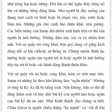
như tràng hạt hoặc tượng. Đôi khi có thể nghe thấy tiếng nổ
lớn và những tiếng động khác. Mọi người bị đẩy xuống cầu
thang một cách vô hình hoặc bị chạm vào, trầy xước hoặc
bầm tím. Những ghi chú cảnh báo được khắc trên gương.
Các biểu tượng của Satan đột nhiên xuất hiện trên cơ thể của
người bị ảnh hưởng. Những điều này xảy ra và nhiều hơn
nữa. Với sự quấy rối công khai, bọn quỷ đang cố gắng kích
động nỗi sợ hãi và/hoặc sự thống trị. Chúng muốn đánh lạc
hướng hoặc ngăn cản người trừ tà hoặc người bị ảnh hưởng
tiếp tục trừ tà hoặc các hành động thánh thiện khác.
Với sự quấy rối ẩn hoặc công khai, luôn có một mục tiêu.
Satan và những kẻ theo hắn không làm “ngẫu nhiên”. Nhưng
rõ ràng là Kẻ Ác đã bị xiềng xích. Nếu không, hắn có thể dễ
dàng kiểm soát và hủy diệt bất kỳ con người nào hoặc ngăn
cản bất kỳ dự án nào. Như Kinh thánh cho chúng ta biết:
Chúa Giêsu là người chiến thắng “kẻ mạnh” và “cất đi khí