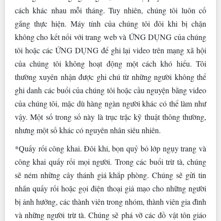
cách khác nhau mỗi tháng. Tuy nhiên, chúng tôi luôn cố
gắng thực hiện. Máy tính của chúng tôi đôi khi bị chặn
không cho kết nối với trang web và ỨNG DỤNG của chúng
tôi hoặc các ỨNG DỤNG để ghi lại video trên mạng xã hội
của chúng tôi không hoạt động một cách khó hiểu. Tôi
thường xuyên nhận được ghi chú từ những người không thể
ghi danh các buổi của chúng tôi hoặc cầu nguyện bằng video
của chúng tôi, mặc dù hàng ngàn người khác có thể làm như
vậy. Một số trong số này là trục trặc kỹ thuật thông thường,
nhưng một số khác có nguyên nhân siêu nhiên.
*Quấy rối công khai. Đôi khi, bọn quỷ bỏ lớp ngụy trang và
công khai quấy rối mọi người. Trong các buổi trừ tà, chúng
sẽ ném những cây thánh giá khắp phòng. Chúng sẽ gửi tin
nhắn quấy rối hoặc gọi điện thoại giả mạo cho những người
bị ảnh hưởng, các thành viên trong nhóm, thành viên gia đình
và những người trừ tà. Chúng sẽ phá vỡ các đồ vật tôn giáo