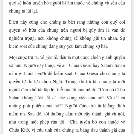
quỷ sẽ luôn tuyên bố người bị ám thuộc về chúng và yêu cầu
chúng ta lùi lại.
Điều này cũng cho chúng ta biết rằng những con quỷ coi
quyền sở hữu của chúng trên người bị qủy ám là vấn đề
nghiêm trọng, nếu không chúng sẽ không gửi tin nhắn. Sự
kiểm soát của chúng đang suy yếu làm chúng sợ hãi.
Mọi cuộc trừ tà, về gốc rễ, đều là một cuộc chiến giành quyền
sở hữu. Người này thuộc về ai– Chúa Giêsu hay Satan? Satan
nắm giữ một người để kiểm soát; Chúa Giêsu cho chúng ta
quyền tự do lựa chọn Ngài. Trong khi trừ tà, chúng ta mời
người đau khổ tái lập lời thề rửa tội của mình: “Con có từ bỏ
Satan không? Và tất cả các công việc của nó? Và tất cả
những phù phiếm của nó?” Người được trừ tà khẳng định
niềm tin. Sau đó, tôi thường cầm một cây thánh giá và nói,
như trong một phép rửa tội: “Cha tuyên bố con thuộc về
Chúa Kitô, vị cứu tinh của chúng ta bằng dấu thánh giá của