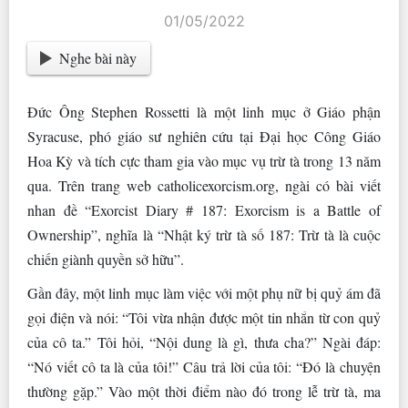
01/05/2022
Nghe bài này
Đức Ông Stephen Rossetti là một linh mục ở Giáo phận
Syracuse, phó giáo sư nghiên cứu tại Đại học Công Giáo
Hoa Kỳ và tích cực tham gia vào mục vụ trừ tà trong 13 năm
qua. Trên trang web catholicexorcism.org, ngài có bài viết
nhan đề “Exorcist Diary # 187: Exorcism is a Battle of
Ownership”, nghĩa là “Nhật ký trừ tà số 187: Trừ tà là cuộc
chiến giành quyền sở hữu”.
Gần đây, một linh mục làm việc với một phụ nữ bị quỷ ám đã
gọi điện và nói: “Tôi vừa nhận được một tin nhắn từ con quỷ
của cô ta.” Tôi hỏi, “Nội dung là gì, thưa cha?” Ngài đáp:
“Nó viết cô ta là của tôi!” Câu trả lời của tôi: “Đó là chuyện
thường gặp.” Vào một thời điểm nào đó trong lễ trừ tà, ma