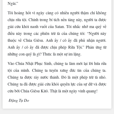
Ngài.”
Tôi hoảng hốt vì ngày càng có nhiều người thậm chí không
chịu rửa tội. Chính trong bí tích nền tảng này, người ta được
giải cứu khỏi nanh vuốt của Satan. Tôi nhắc nhở ma quỷ về
điều này trong các phiên trừ tà của chúng tôi: “Người này
thuộc về Chúa Giêsu. Anh ấy / cô ấy đã phủ nhận ngươi.
Anh ấy / cô ấy đã được chịu phép Rửa Tội.” Phản ứng từ
những con quỷ là gì? Thưa: là một sự im lặng.
Vào Chúa Nhật Phục Sinh, chúng ta làm mới lại lời hứa rửa
tội của mình. Chúng ta tuyên xưng đức tin của chúng ta.
Chúng ta được rảy nước thánh. Đó là một phép trừ tà nhỏ.
Chúng ta đã được giải cứu khỏi quyền lực của sự dữ và được
cứu bởi Chúa Giêsu Kitô. Thật là một ngày vinh quang!
Đặng Tự Do