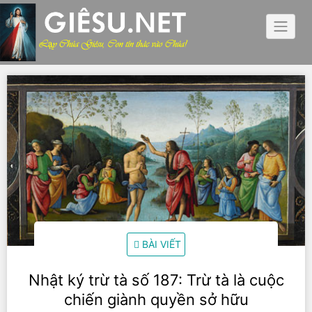
Skip
to
content
BÀI VIẾT
Nhật ký trừ tà số 187: Trừ tà là cuộc
chiến giành quyền sở hữu