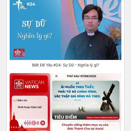
Biết Để Yêu #24: Sự Dữ - Nghĩa lý gì?