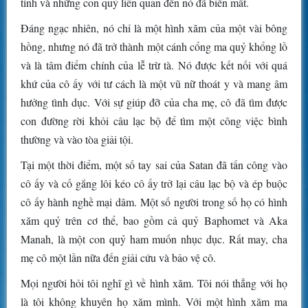
tính và những con quỷ liên quan đến nó đã biến mất.
Đáng ngạc nhiên, nó chỉ là một hình xăm của một vài bông
hồng, nhưng nó đã trở thành một cánh cổng ma quỷ khổng lồ
và là tâm điểm chính của lễ trừ tà. Nó được kết nối với quá
khứ của cô ấy với tư cách là một vũ nữ thoát y và mang âm
hưởng tình dục. Với sự giúp đỡ của cha mẹ, cô đã tìm được
con đường rời khỏi câu lạc bộ để tìm một công việc bình
thường và vào tòa giải tội.
Tại một thời điểm, một số tay sai của Satan đã tấn công vào
cô ấy và cố gắng lôi kéo cô ấy trở lại câu lạc bộ và ép buộc
cô ấy hành nghề mại dâm. Một số người trong số họ có hình
xăm quỷ trên cơ thể, bao gồm cả quỷ Baphomet và Aka
Manah, là một con quỷ ham muốn nhục dục. Rất may, cha
mẹ cô một lần nữa đến giải cứu và bảo vệ cô.
Mọi người hỏi tôi nghĩ gì về hình xăm. Tôi nói thẳng với họ
là tôi không khuyên họ xăm mình. Với một hình xăm ma