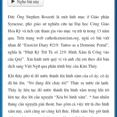
Nghe bài này
Đức Ông Stephen Rossetti là một linh mục ở Giáo phận
Syracuse, phó giáo sư nghiên cứu tại Đại học Công Giáo
Hoa Kỳ và tích cực tham gia vào mục vụ trừ tà trong 13 năm
qua. Trên trang web catholicexorcism.org, ngài có bài viết
nhan đề “Exorcist Diary #219: Tattoo as a Demonic Portal”,
nghĩa là “Nhật Ký Trừ Tà số 219: Hình Xăm là Cổng vào
của Quỷ”. Xin kính mời quý vị và anh chị em theo dõi bản
dịch sang Việt Ngữ qua phần trình bày của Kim Thúy.
Khi thầy phó tế đổ nước thánh lên hình xăm của cô ấy, cô ấy
đã hú lên, “Nó đang đốt cháy tôi!” Thực ra nước rất lạnh.
Thầy ấy liên tục đổ nước thánh lên hình xăm trong khi tôi
liên tục đọc lời cầu nguyện “Xóa bỏ hình xăm”. * Sau nhiều
tháng cầu nguyện giải thoát, bao gồm cả việc trừ tà cho hình
xăm này, cuối cùng nó cũng kết thúc. Hình xăm bây giờ lành