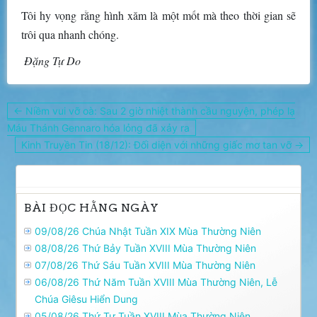
Tôi hy vọng rằng hình xăm là một mốt mà theo thời gian sẽ
trôi qua nhanh chóng.
Đặng Tự Do
Điều
← Niềm vui vỡ oà: Sau 2 giờ nhiệt thành cầu nguyện, phép lạ
hướng
Máu Thánh Gennaro hóa lỏng đã xảy ra
bài
Kinh Truyền Tin (18/12): Đối diện với những giấc mơ tan vỡ →
viết
BÀI ĐỌC HẰNG NGÀY
09/08/26 Chúa Nhật Tuần XIX Mùa Thường Niên
08/08/26 Thứ Bảy Tuần XVIII Mùa Thường Niên
07/08/26 Thứ Sáu Tuần XVIII Mùa Thường Niên
06/08/26 Thứ Năm Tuần XVIII Mùa Thường Niên, Lễ
Chúa Giêsu Hiển Dung
05/08/26 Thứ Tư Tuần XVIII Mùa Thường Niên