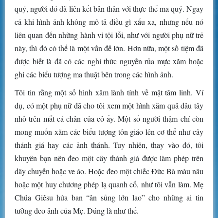
quỷ, người đó đã liên kết bản thân với thực thể ma quỷ. Ngay
cả khi hình ảnh không mô tả điều gì xấu xa, nhưng nếu nó
liên quan đến những hành vi tội lỗi, như với người phụ nữ trẻ
này, thì đó có thể là một vấn đề lớn. Hơn nữa, một số tiệm đã
được biết là đã có các nghi thức nguyền rủa mực xăm hoặc
ghi các biểu tượng ma thuật bên trong các hình ảnh.
Tôi tin rằng một số hình xăm lành tính về mặt tâm linh. Ví
dụ, có một phụ nữ đã cho tôi xem một hình xăm quả dâu tây
nhỏ trên mắt cá chân của cô ấy. Một số người thậm chí còn
mong muốn xăm các biểu tượng tôn giáo lên cơ thể như cây
thánh giá hay các ảnh thánh. Tuy nhiên, thay vào đó, tôi
khuyên bạn nên đeo một cây thánh giá được làm phép trên
dây chuyền hoặc ve áo. Hoặc đeo một chiếc Đức Bà màu nâu
hoặc một huy chương phép lạ quanh cổ, như tôi vẫn làm. Mẹ
Chúa Giêsu hứa ban “ân sủng lớn lao” cho những ai tin
tưởng đeo ảnh của Mẹ. Đúng là như thế.