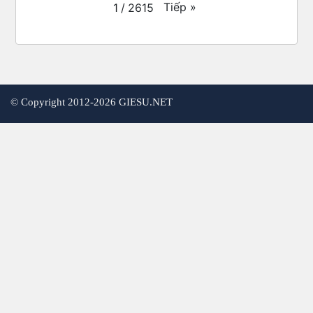
Tiếp
»
1
/
2615
©
Copyright 2012-2026 GIESU.NET