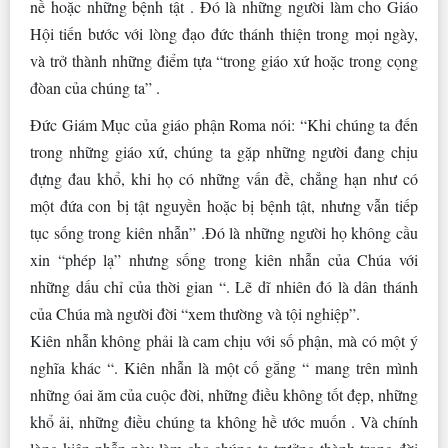
nề hoặc những bệnh tật . Đó là những người làm cho Giáo
Hội tiến bước với lòng đạo đức thánh thiện trong mọi ngày,
và trở thành những điểm tựa “trong giáo xứ hoặc trong cọng
đòan của chúng ta” .
Đức Giám Mục của giáo phận Roma nói: “Khi chúng ta đến
trong những giáo xứ, chúng ta gặp những người đang chịu
đựng đau khổ, khi họ có những vấn đề, chẳng hạn như có
một đứa con bị tật nguyền hoặc bị bệnh tật, nhưng vẫn tiếp
tục sống trong kiên nhẫn” .Đó là những người họ không cầu
xin “phép lạ” nhưng sống trong kiên nhẫn của Chúa với
những dấu chỉ của thời gian “. Lẽ dĩ nhiên đó là dân thánh
của Chúa mà người đời “xem thường và tội nghiệp”.
Kiên nhẫn không phải là cam chịu với số phận, mà có một ý
nghĩa khác “. Kiên nhẫn là một cố gắng “ mang trên mình
những óai ăm của cuộc đời, những điều không tốt đẹp, những
khổ ải, những điều chúng ta không hề ước muốn . Và chính