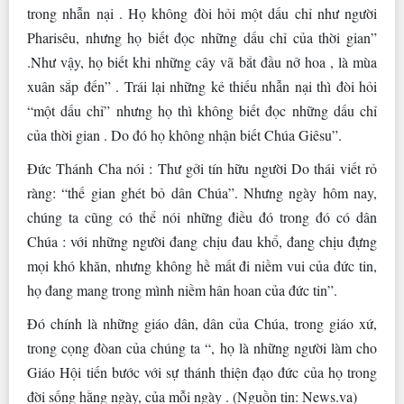
trong nhẫn nại . Họ không đòi hỏi một dấu chỉ như người
Pharisêu, nhưng họ biết đọc những dấu chỉ của thời gian”
.Như vậy, họ biết khi những cây vã bắt đầu nở hoa , là mùa
xuân sắp đến” . Trái lại những kẻ thiếu nhẫn nại thì đòi hỏi
“một dấu chỉ” nhưng họ thì không biết đọc những dấu chỉ
của thời gian . Do đó họ không nhận biết Chúa Giêsu”.
Đức Thánh Cha nói : Thư gởi tín hữu người Do thái viết rỏ
ràng: “thế gian ghét bỏ dân Chúa”. Nhưng ngày hôm nay,
chúng ta cũng có thể nói những điều đó trong đó có dân
Chúa : với những người đang chịu đau khổ, đang chịu đựng
mọi khó khăn, nhưng không hề mất đi niềm vui của đức tin,
họ đang mang trong mình niềm hân hoan của đức tin”.
Đó chính là những giáo dân, dân của Chúa, trong giáo xứ,
trong cọng đòan của chúng ta “, họ là những người làm cho
Giáo Hội tiến bước với sự thánh thiện đạo đức của họ trong
đời sống hằng ngày, của mỗi ngày . (Nguồn tin: News.va)