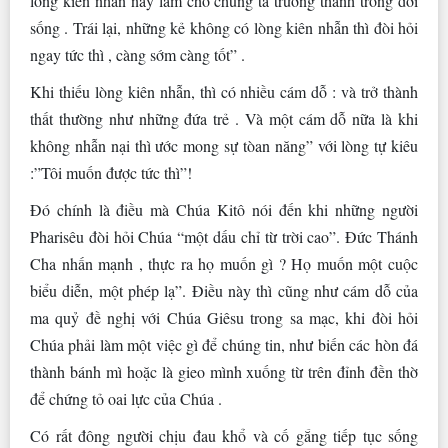
lòng kiên nhẫn này làm cho chúng ta trưởng thành trong đời
sống . Trái lại, những kẻ không có lòng kiên nhẫn thì đòi hỏi
ngay tức thì , càng sớm càng tốt” .
Khi thiếu lòng kiên nhẫn, thì có nhiều cám dỗ : và trở thành
thất thường như những đứa trẻ . Và một cám dỗ nữa là khi
không nhẫn nại thì ước mong sự tòan năng” với lòng tự kiêu
:”Tôi muốn được tức thì”!
Đó chính là điều mà Chúa Kitô nói đến khi những người
Pharisêu đòi hỏi Chúa “một dấu chỉ từ trời cao”. Đức Thánh
Cha nhấn mạnh , thực ra họ muốn gì ? Họ muốn một cuộc
biểu diễn, một phép lạ”. Điều này thì cũng như cám dỗ của
ma quỷ đề nghị với Chúa Giêsu trong sa mạc, khi đòi hỏi
Chúa phải làm một việc gì để chúng tin, như biến các hòn đá
thành bánh mì hoặc là gieo mình xuống từ trên đỉnh đền thờ
để chứng tỏ oai lực của Chúa .
Có rất đông người chịu đau khổ và cố gắng tiếp tục sống