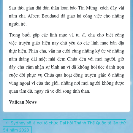
Sau thời gian dài dấn thân loan báo Tin Mừng, cách đây vài
năm cha Albert Boudaud đã giao lại công việc cho những
người trẻ.
Trong buổi gặp các linh mục và tu sĩ, cha cho biết công
việc truyền giáo hiện nay chủ yếu do các linh mục bản địa
thực hiện. Phần cha, vẫn nụ cười cùng những ký ức về những
năm tháng dài miệt mài đem Chúa đến với mọi người, giờ
đây cha cảm nhận sự bình an vì đã không hối tiếc dành trọn
cuộc đời phục vụ Chúa qua hoạt động truyền giáo ở những
vùng ngoại vi của thế giới, những nơi mọi người không được
quan tâm đủ, ngay cả về đời sống tinh thần.
Vatican News
Điều
← Sydney sẽ là nơi tổ chức Đại hội Thánh Thể Quốc tế lần thứ
hướng
54 năm 2028