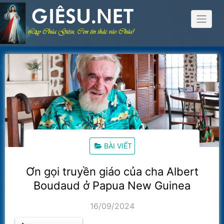
Skip
to
content
BÀI VIẾT
Ơn gọi truyền giáo của cha Albert
Boudaud ở Papua New Guinea
16/09/2024