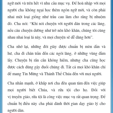
ngữ mới và trên hết vì nhu cầu mục vụ. Để hoà nhập với mọi
người cha không ngại học thêm ngôn ngữ mới, và còn phải
nhai một loại giống như trầu cau làm cho răng bị nhuộm
đỏ. Cha nói: “Khi nói chuyện với người dân trong các làng,
nếu câu chuyện dường như trở nên khó khăn, chúng tôi cùng
nhau nhai loại lá này, và mọi chuyện sẽ dễ dàng hơn”.
Cha nhớ lại, những đôi giày được chuẩn bị mòn dần và
hư, cha đi chân trần đến các ngôi làng, ở những vùng đầm
lầy. Chuyện bị rắn cắn không hiếm, nhưng cha cũng học
được cách dùng gậy đuổi chúng đi. Tất cả mọi khó khăn chỉ
để mang Tin Mừng và Thánh Thể Chúa đến với mọi người.
Cha nhấn mạnh, ở khắp nơi cha đều quan tâm đến việc giúp
mọi người biết Chúa, và rửa tội cho họ. Đối với
vị truyền giáo, rửa tội là công việc mục vụ rất quan trọng. Để
chuẩn bị điều này cha phải dành thời gian dạy giáo lý cho
người dân.