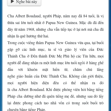
Nghe bài này
Cha Albert Boudaud, người Pháp, năm nay đã 84 tuổi, là vị
thừa sai lớn tuổi nhất ở Papua New Guinea. Mặc dù đã đến
đây từ năm 1968, nhưng cha vẫn tiếp tục ở lại nơi mà cha đã
nhận là quê hương thứ hai.
Trong cuộc viếng thăm Papua New Guinea vừa qua, tại buổi
gặp gỡ các linh mục, tu sĩ và giáo lý viên của Đức
Thánh Cha ở Đền thánh Đức Mẹ Phù hộ các Tín hữu, mọi
người dễ dàng nhận ra một linh mục lớn tuổi ngồi ở hàng ghế
đầu với khuôn mặt hiền từ, chăm chú lắng
nghe giáo huấn của Đức Thánh Cha. Không cần giới thiệu,
mọi người hiện diện đều có thể nhận ra đó
là cha Albert Boudaud. Khi được phóng viên hỏi bằng tiếng
Pháp cha dường như đã quên tiếng mẹ đẻ, nhưng sau đó lấy
lại được phong cách tao nhã vốn có trong suốt buổi trò
chuyện bằng tiếng Pháp.