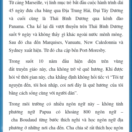
Từ cảng Marseille, vị linh mục trẻ bắt đầu cuộc hành trình dài
45 ngày đưa cha băng qua Địa Trung Hải, Đại Tây Dương
và cuối cùng là Thái Bình Dương qua kênh đào
Panama. Cha kể lại đã vượt thuyền trên Thái Bình Dương
suốt 9 ngày và không thấy gì khác ngoài nước mênh mông.
Sau đó cha đến Marquises, Vanuatu, New Caledonnia và
Sydney xuất hiện. Từ đó cha cập bến Port-Moresby.
Trong suốt 10 năm đầu hiện diện trên vùng
đất truyền giáo này, cha không trở về quê hương. Khi được
hỏi về thời gian này, cha khẳng định không hối tiếc vì “Tôi tự
nguyện đến, tôi hoà nhập, coi nơi đây là quê hương của tôi
bằng cách sống cùng với người dân”.
Trong môi trường có nhiều ngôn ngữ này – không tính
phương ngữ Papua có khoảng 800 ngôn ngữ –
cha Boudaud từng bước thích nghi và học ngôn ngữ địa
phương ở những nơi cha đến. Cha chia sẽ rất thích học ngôn