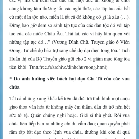
cũng không làm thương tổn các nghi thức, các tập tục của bất
cứ một dân tộc nào, miễn là tất cả đó không có gì là xấu (…).
Đừng bao giờ đem so sánh tập tục của các dân tộc đó với tập
tục của các nước Châu Âu. Trái lại, các vị hãy làm quen với
những tập tục đó…” (Vương Đình Chữ. Truyền giáo ở Viễn
Đông. Từ chế độ bảo trợ sang chế độ đại diện tông tòa. Trích
Huấn thị của Bộ Truyền giáo gửi cho 2 vị giám mục tông tòa
tiên khởi. Ttntt.free.fr/archive/dinhchuvuong.html).
* Do ảnh hưởng việc bách hại đạo Gia Tô của các vua
chúa
Tất cả những xung khắc kể trên đã đưa tới tình hình một cuộc
giao thoa văn hóa từ không mấy êm thắm, dần dà trở nên hết
sức tồi tệ. Quần chúng nghi hoặc. Giới sĩ thù ghét. Rồi vua
chúa liên tiếp ban ra những chỉ dụ cấm đạo; quan quyền phải
răm rắp bắt đạo theo lệnh vua chúa, thường khi còn đi quá