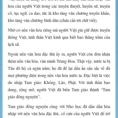
hóa của người Việt trong các truyền thuyết, huyền sử, truyện
cổ, tục ngữ, ca dao, tức là kho tàng văn chương truyền khẩu,
kho tàng văn chương bình dân (chưa cần tới chữ viết).
Nhờ có nền văn hóa riêng mà người Việt gìn giữ được truyền
thống Việt, tinh thần Việt kinh qua biết bao thăng trầm của
lịch sử.
Ngoài nền văn hóa đặc thù ấy ra, người Việt còn đón nhận
thêm nền văn hóa, văn minh Trung Hoa. Thật vậy, nước ta bị
Tầu đô hộ cả ngàn năm; họ đã để lại dấu ấn sâu sắc về đủ
mọi phương diện trong nền văn hóa nước ta. Đặc biệt là việc
du nhập Tam giáo: Khổng, Lão, Phật. Với tinh thần bao
dung, rộng mở, người Việt đã biến Tam giáo thành “Tam
giáo đồng nguyên”.
Tam giáo đồng nguyên cùng với Nho học đã dần dần hòa
nhập với nền văn hóa đặc thù, cố cựu của người Việt để trở