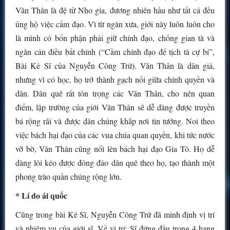
Văn Thân là đệ tử Nho gia, đương nhiên hầu như tất cả đều
ủng hộ việc cấm đạo. Vì từ ngàn xưa, giới này luôn luôn cho
là mình có bổn phận phải giữ chính đạo, chống gian tà và
ngăn cản điều bất chính (“Cầm chính đạo để tịch tà cự bí”,
Bài Kẻ Sĩ của Nguyễn Công Trứ). Văn Thân là dân giả,
nhưng vì có học, họ trở thành gạch nối giữa chính quyền và
dân. Dân quê rất tôn trọng các Văn Thân, cho nên quan
điểm, lập trường của giới Văn Thân sẽ dễ dàng được truyền
bá rộng rãi và được dân chúng khắp nơi tin tưởng. Noi theo
việc bách hại đạo của các vua chúa quan quyền, khi tức nước
vỡ bờ, Văn Thân cũng nổì lên bách hại đạo Gia Tô. Họ dễ
dàng lôi kéo được đông đảo dân quê theo họ, tạo thành một
phong trào quần chúng rộng lớn.
* Lí do ái quốc
Cũng trong bài Kẻ Sĩ, Nguyễn Công Trứ đã minh định vị trí
và nhiệm vụ của giới sĩ. Về vị trí: Sĩ đứng đầu trong 4 hạng