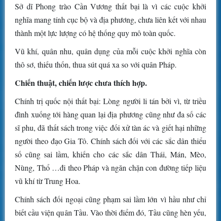
Sở dĩ Phong trào Cần Vương thất bại là vì các cuộc khởi
nghĩa mang tính cục bộ và địa phương, chưa liên kết với nhau
thành một lực lượng có hệ thống quy mô toàn quốc.
Vũ khí, quân nhu, quân dụng của mỗi cuộc khởi nghĩa còn
thô sơ, thiếu thốn, thua sút quá xa so với quân Pháp.
Chiến thuật, chiến lược chưa thích hợp.
Chính trị quốc nội thất bại: Lòng người li tán bởi vì, từ triều
đình xuống tới hàng quan lại địa phương cũng như đa số các
sĩ phu, đã thất sách trong việc đối xử tàn ác và giết hại những
người theo đạo Gia Tô. Chính sách đối với các sắc dân thiểu
số cũng sai lầm, khiến cho các sắc dân Thái, Mán, Mèo,
Nùng, Thổ …đi theo Pháp và ngăn chặn con đường tiếp liệu
vũ khí từ Trung Hoa.
Chính sách đối ngoại cũng phạm sai lầm lớn vì hầu như chỉ
biết cầu viện quân Tầu. Vào thời điểm đó, Tầu cũng hèn yếu,