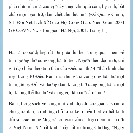
phải nhìn nhận là các vị “đầy thiện chí, quả cảm, hy sinh, bất
chấp mọi ngăn trở, dám chết cho đức tin.” (Đỗ Quang Chính,
S.J. Đôi Nét Lịch Sử Giáo Hội Công Giáo. Niên Giám 2004
GHCGVN. Nxb Tôn giáo, Hà Nội, 2004. Trang 41).
Hai là, có sự dị biệt rất lớn giữa đôi bên trong quan niệm về
tín ngưỡng thờ cúng ông bà, tổ tiên. Người theo đạo mới, chỉ
giữ đạo hiếu theo tinh thần của Điều răn thứ 4 “thảo kính cha
mẹ” trong 10 Điều Răn, mà không thờ cúng ông bà như một
tín ngưỡng. Đối với lương dân, không thờ cúng ông bà là một
tội không thể tha thứ và đáng gọi là loài “cầm thú”!
Ba là, trong sách vở cũng như kinh đọc do các giáo sĩ soạn ra
cho giáo dân, có những chỗ tỏ ra kém hiểu biết và bất kính
đối với các tín ngưỡng và tôn giáo vốn đã hiện diện từ lâu đời
ở Việt Nam. Sự bất kính thấy rất rõ trong Chương “Ngày