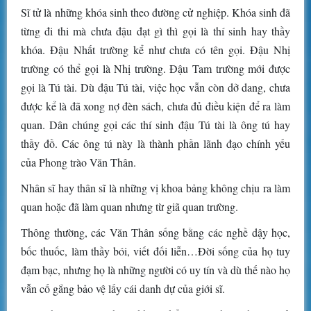
Sĩ tử là những khóa sinh theo đường cử nghiệp. Khóa sinh đã
từng đi thi mà chưa đậu đạt gì thì gọi là thí sinh hay thầy
khóa. Đậu Nhất trường kể như chưa có tên gọi. Đậu Nhị
trường có thể gọi là Nhị trường. Đậu Tam trường mới được
gọi là Tú tài. Dù đậu Tú tài, việc học vẫn còn dở dang, chưa
được kể là đã xong nợ đèn sách, chưa đủ điều kiện để ra làm
quan. Dân chúng gọi các thí sinh đậu Tú tài là ông tú hay
thầy đồ. Các ông tú này là thành phần lãnh đạo chính yếu
của Phong trào Văn Thân.
Nhân sĩ hay thân sĩ là những vị khoa bảng không chịu ra làm
quan hoặc đã làm quan nhưng từ giã quan trường.
Thông thường, các Văn Thân sống bằng các nghề dậy học,
bốc thuốc, làm thầy bói, viết đối liễn…Đời sống của họ tuy
đạm bạc, nhưng họ là những người có uy tín và dù thế nào họ
vẫn cố gắng bảo vệ lấy cái danh dự của giới sĩ.