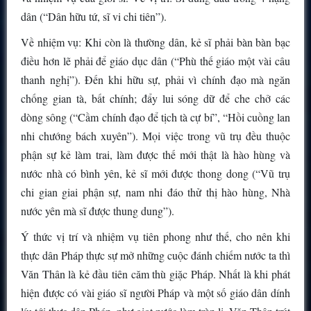
dân (“Dân hữu tứ, sĩ vi chi tiên”).
Về nhiệm vụ: Khi còn là thường dân, kẻ sĩ phải bàn bàn bạc
điều hơn lẽ phải để giáo dục dân (“Phù thế giáo một vài câu
thanh nghị”). Đến khi hữu sự, phải vì chính đạo mà ngăn
chống gian tà, bất chính; đẩy lui sóng dữ để che chở các
dòng sông (“Cầm chính đạo để tịch tà cự bí”, “Hồi cuồng lan
nhi chướng bách xuyên”). Mọi việc trong vũ trụ đều thuộc
phận sự kẻ làm trai, làm được thế mới thật là hào hùng và
nước nhà có bình yên, kẻ sĩ mới được thong dong (“Vũ trụ
chi gian giai phận sự, nam nhi đáo thử thị hào hùng, Nhà
nước yên mà sĩ được thung dung”).
Ý thức vị trí và nhiệm vụ tiên phong như thế, cho nên khi
thực dân Pháp thực sự mở những cuộc đánh chiếm nước ta thì
Văn Thân là kẻ đầu tiên căm thù giặc Pháp. Nhất là khi phát
hiện được có vài giáo sĩ người Pháp và một số giáo dân dính