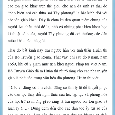
các tôn giáo khác trên thế giới, cho nên đã sinh ra thái độ
“phổ biến nơi các thừa sai Tây phương” là bất kính đối với
các tôn giáo khác. Đấy là chưa kể đến quan niệm chung của
người Âu châu thời đó là, nhờ có những phát kiến khoa học
kĩ thuật sớm sủa, người Tây phương đã coi thường các dân
nước khác trên thế giới.
Thái độ bất kính này trái ngược hẳn với tinh thần Huấn thị
của Bộ Truyền giáo Rôma. Thật vậy, chỉ sau đó 8 năm, năm
1659, khi cử 2 giám mục tiên khởi người Pháp tới Việt Nam,
Bộ Truyền Giáo đã ra Huấn thị rất rõ ràng cho các nhà truyền
giáo là phải tôn trọng văn hóa địa phương. Huấn thị viết:
“ Các vị đừng có tìm cách, đừng có tìm lý lẽ để thuyết phục
các dân tộc thay đổi nghi thức của họ, tập tục và phong hóa
của họ, trừ ra những gì rõ ràng là trái ngược với tôn giáo và
luân lý (….). Đừng đem đến cho các dân tộc ấy xứ sở của
các vị, mà chỉ đem đến đức tin, một đức tin không từ chối