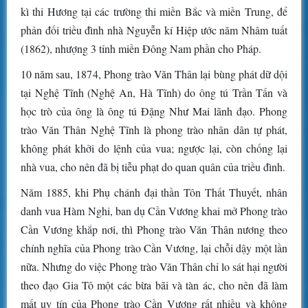
kì thi Hương tại các trường thi miền Bắc và miền Trung, để
phản đối triều đình nhà Nguyễn kí Hiệp ước năm Nhâm tuất
(1862), nhượng 3 tỉnh miền Đông Nam phần cho Pháp.
10 năm sau, 1874, Phong trào Văn Thân lại bùng phát dữ dội
tại Nghệ Tĩnh (Nghệ An, Hà Tĩnh) do ông tú Trần Tấn và
học trò của ông là ông tú Đặng Như Mai lãnh đạo. Phong
trào Văn Thân Nghệ Tĩnh là phong trào nhân dân tự phát,
không phát khởi do lệnh của vua; ngược lại, còn chống lại
nhà vua, cho nên đã bị tiễu phạt do quan quân của triều đình.
Năm 1885, khi Phụ chánh đại thần Tôn Thất Thuyết, nhân
danh vua Hàm Nghi, ban dụ Cần Vương khai mở Phong trào
Cần Vương khắp nơi, thì Phong trào Văn Thân nương theo
chính nghĩa của Phong trào Cần Vương, lại chỗi dậy một lần
nữa. Nhưng do việc Phong trào Văn Thân chỉ lo sát hại người
theo đạo Gia Tô một các bừa bãi và tàn ác, cho nên đã làm
mất uy tín của Phong trào Cần Vương rất nhiều và không