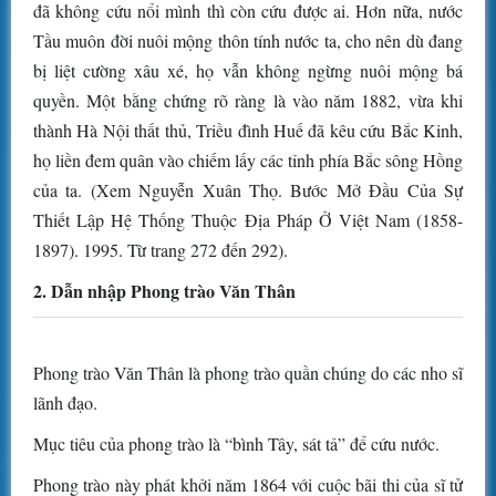
đã không cứu nổi mình thì còn cứu được ai. Hơn nữa, nước
Tầu muôn đời nuôi mộng thôn tính nước ta, cho nên dù đang
bị liệt cường xâu xé, họ vẫn không ngừng nuôi mộng bá
quyền. Một bằng chứng rõ ràng là vào năm 1882, vừa khi
thành Hà Nội thất thủ, Triều đình Huế đã kêu cứu Bắc Kinh,
họ liền đem quân vào chiếm lấy các tỉnh phía Bắc sông Hồng
của ta. (Xem Nguyễn Xuân Thọ. Bước Mở Đầu Của Sự
Thiết Lập Hệ Thống Thuộc Địa Pháp Ở Việt Nam (1858-
1897). 1995. Từ trang 272 đến 292).
2. Dẫn nhập Phong trào Văn Thân
Phong trào Văn Thân là phong trào quần chúng do các nho sĩ
lãnh đạo.
Mục tiêu của phong trào là “bình Tây, sát tả” để cứu nước.
Phong trào này phát khởi năm 1864 với cuộc bãi thi của sĩ tử