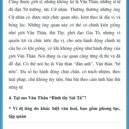
Cũng thuộc giới sĩ, nhưng không kể là Văn Thân, những sĩ tử
đã đậu Tứ trường, tức Cử nhân. Thường thường những ông
Cử nhân có được một chức quan nhỏ, kèm theo là địa vị và
bổng lộc. Những ông quan này có thể có chính kiến giống
như giới Văn Thân, thù Tây, ghét đạo Gia Tô, nhưng vì
quyền lợi và chức tước địa vị, cho nên hành động chính trị
của họ có khi giống, có khi không giống như hành động của
giới Văn Thân. Nói đúng ra các quan cũng từng đi thi và đã
đỗ đạt. Có thể nói họ là Văn thân “đàn anh”, Văn thân “bề
trên”. Đa số họ hành động chín chắn, có trách nhiệm, theo
luật pháp, chứ không tùy tiện, bừa bãi theo cảm tính hận thù
riêng tư.
4. Tại sao Văn Thân “Bình tây Sát Tả”?
* Vì dị ứng do khác biệt văn hoá, bao gồm phong tục,
tập quán