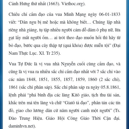
Cảnh Hưng thứ nhất (1663). Viethoc.org).
Chiếu chỉ cấm đạo của vua Minh Mạng ngày 06-01-1833
viết: “Dân ngu bị mê hoặc mà không biết… Chúng lập nhà
riêng nhà giảng, tụ tập nhiều người cám dỗ dâm ô phụ nữ, lừa
gạt lấy mắt người ốm… ai trót theo đạo muốn hối thì hãy từ
bỏ đạo, bước qua cây thập tự (quá khóa) được miễn tội” (Đại
Nam Thực Lục. XI. Tr 235).
Vua Tự Đức là vị vua nhà Nguyễn cuối cùng cấm đạo, và
cũng là vị vua ra nhiều sắc chỉ cấm đạo nhất với 7 sắc chỉ vào
các năm 1848, 1851, 1855, 1857, 1859, 1860 (2 sắc chỉ),
1861 (sắc chỉ phân sáp). Sắc chỉ phân sáp ra ngày 05.8.1861,
lệnh phải “phá bình địa các làng Kitô giáo, tịch thu tài sản,
khắc trên má tên làng và chữ “Giatô tả đạo”, phân tán các tín
đồ, giao cho lương dân cứ năm người canh một người” (Ts.
Đào Trung Hiệu. Giáo Hội Công Giáo Thời Cận đại.
daminhvn.net).