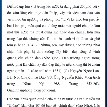
Điểm đáng lưu ý là trong lúc nước ta đang phải đối phó với ý
đồ xâm lăng của thực dân Pháp, vậy mà việc cấm đạo vẫn
viện lí do tín ngưỡng và phong tục: “…Vì kẻ theo tôn giáo ấy
bất kính phụ mẫu quá cố, chúng móc mắt người chết để làm
một thứ nước ma thuật dung mê hoặc dân chúng; hơn nữa
trong đạo đó, chúng còn làm nhiều hành vi dị đoan và ghê
tởm (Sắc chỉ 1848). “Những tên Tây dương đạo trưởng phải
chịu hình phạt bị dìm xuống đáy biển, đáy sông vì vinh
quang của chính đạo (Nho giáo). Đạo trưởng người trong
nước phải lấy chân tay dày đạp thập tự nếu không thì bị chém
ngang thân…” (Sắc chỉ năm 1851). (Gs.Nguyễn Ngọc Lan.
Bài Nói Chuyện Tử Đạo Với Ông Nguyễn Khắc Viện trích
trong Nhật Ký 1988. Trang 252-263.
Giadinhanphong.blogspot.com).
Các vua chúa quan quyền của ta ngày trước đã ra sức tiễu trừ
“tả đạo” (đạo Gia Tô) để bảo vệ “chính đạo” (đạo Nho). Các