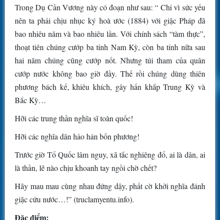
Trong Dụ Cần Vương này có đoạn như sau: “ Chỉ vì sức yếu
nên ta phải chịu nhục ký hoà ước (1884) với giặc Pháp đã
bao nhiêu năm và bao nhiêu lần. Với chính sách “tàm thực”,
thoạt tiên chúng cướp ba tỉnh Nam Kỳ, còn ba tỉnh nữa sau
hai năm chúng cũng cướp nốt. Nhưng túi tham của quân
cướp nước không bao giờ đầy. Thế rồi chúng dùng thiên
phương bách kế, khiêu khích, gây hấn khắp Trung Kỳ và
Bắc Kỳ…
Hỡi các trung thần nghĩa sĩ toàn quốc!
Hỡi các nghĩa dân hảo hán bốn phương!
Trước giờ Tổ Quốc lâm nguy, xã tắc nghiêng đổ, ai là dân, ai
là thần, lẽ nào chịu khoanh tay ngồi chờ chết?
Hãy mau mau cùng nhau đứng dậy, phất cờ khởi nghĩa đánh
giặc cứu nước…!” (truclamyentu.info).
Đặc điểm: