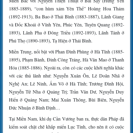
Miền Bắc với Nguyễn Thiện Thuật ở Bãi Sậy (Hưng Yên
1885-1889), “con hùm xám Yên Thế” Hoàng Hoa Thám
(1892-1913), Ba Bao ở Thái Bình (1883-1887), Lãnh Giang
và Đốc Khoái ở Vĩnh Yên, Phúc Yên, Tuyên Quang (1892-
1893), Lãnh Pha ở Đông Triều (1892-1893), Lãnh Tánh ở
Phú Thọ (1890-1893), Tạ Hiện ở Thái Bình.
Miền Trung, nổi bật với Phan Đình Phùng ở Hà Tĩnh (1885-
1895), Phạm Bành, Đinh Công Tráng, Hà Văn Mao ở Thanh
Hóa (1885-1886). Ngoài ra, còn có các cuộc khởi nghĩa khác
với các thủ lãnh như: Nguyễn Xuân Ôn, Lê Doãn Nhã ở
Nghệ An; Lê Ninh, Ấm Võ ở Hà Tĩnh; Trương Đình Hội,
Nguyễn Tử Nha ở Quảng Trị; Trần Văn Dư, Nguyễn Duy
Hiến ở Quảng Nam; Mai Xuân Thông, Bùi Biên, Nguyễn
Đức Nhuận ở Bình Định…
Tại Miền Nam, khi dụ Cần Vương ban ra, thực dân Pháp đã
kiểm soát chặt chẽ khắp miển Lục Tỉnh, cho nên ít có cuộc