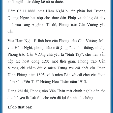
khởi nghĩa nào đáng kể nổ ra được.
Đêm 02.11.1888, vua Hàm Nghi bị tên phản bội Trương
Quang Ngọc bắt nộp cho thực dân Pháp và chúng đã đầy
nhà vua sang Algérie. Từ đó, Phong trào Cần Vương yếu
dần.
Vua Hàm Nghi là linh hồn của Phong trào Cần Vương. Mất
vua Hàm Nghi, phong trào mất ý nghĩa chính thống, nhưng
Phong trào Cần Vương chủ yếu là “bình Tây”, cho nên vẫn
tiếp tục hoạt động được một thời gian. Phong trào Cần
Vương chỉ chấm dứt ở miền Trung với cái chết của Phan
Đình Phùng năm 1895, và ở miền Bắc với cái chết của “con
hùm xám Yên Thế” Hoàng Hoa Thám năm 1913.
Đang khi đó, Phong trào Văn Thân mất chính nghĩa dân tộc
do chủ yếu là “sát tả”, cho nên đã lụi tàn nhanh chóng.
Lí do thất bại: