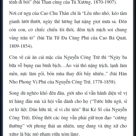
tểnh đi bồi” (bài Than cùng của Tú Xương, 1870-1907).
Nơi cư ngụ của Cao Chu Thần chỉ là “Lều nho nhỏ, kéo tấm
gianh lướt thướt, ngày thê lương hạt nặng giọt mưa sa. Đèn
cỏn con, có chiếc chiếu lôi thôi, đêm tịch mịch soi chung
vầng trăn tỏ” (bài Tài Tử Đa Cùng Phú của Cao Bá Quát,
1809-1854).
Còn về cái ăn cái mặc của Nguyễn Công Trứ thì “Ngày ba
bữa vỗ bụng rau bình bịch…Áo vải thô nặng trịch, lạnh làm
mền, nực làm gối, bốn mùa thay đổi bấy nhiêu..” (bài Hàn
Nho Phong Vị Phú của Nguyễn Công Trứ, 1778-1858).
Song dù nghèo khổ đến đâu, giới nho sĩ vẫn hãnh diện về vị
trí hàng đầu mà xã hội vẫn dành cho họ (“Tước hữu ngũ, sĩ
cư kì liệt. Dân hữu tứ, sĩ vi chi tiên” Bài Kẻ Sĩ của Nguyễn
Công Trứ). Đồng thời các ông vẫn phải giữ trọn đạo “cương
thường” với phong thái an nhiên, ung dung và ứng xử cho
xứng là bậc mô phạm giữa xóm làng.