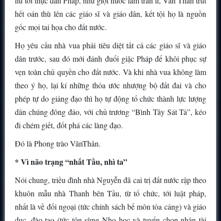
líu tới thực dân Pháp, như giọt nước làm tràn li, Văn Thân trút
hết oán thù lên các giáo sĩ và giáo dân, kết tội họ là nguồn
gốc mọi tai họa cho đất nước.
Họ yêu cầu nhà vua phải tiêu diệt tất cả các giáo sĩ và giáo
dân trước, sau đó mới đánh đuổi giặc Pháp để khôi phục sự
vẹn toàn chủ quyền cho đất nước. Và khi nhà vua không làm
theo ý họ, lại kí những thỏa ước nhượng bộ đất đai và cho
phép tự do giảng đạo thì họ tự động tổ chức thành lực lượng
dân chúng đông đảo, với chủ trương “Bình Tây Sát Tả”, kéo
đi chém giết, đốt phá các làng đạo.
Đó là Phong trào VănThân.
* Vì não trạng “nhất Tầu, nhì ta”
Nói chung, triều đình nhà Nguyễn đã cai trị đất nước rập theo
khuôn mẫu nhà Thanh bên Tầu, từ tổ chức, tới luật pháp,
nhất là về đối ngoại (tức chính sách bế môn tỏa cảng) và giáo
dục, đào tạo (tức tôn sùng Nho học và tuyển chọn nhân tài