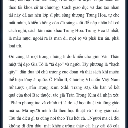
theo lối khoa cử từ chương). Cách giáo dục và đào tạo nhân
tài này đã tạo nên lớp sĩ phu sùng thượng Trung Hoa, tự che
mắt mình, khiến không còn đủ sáng suốt để tiếp nhận bất cứ
cách nghĩ, cách làm nào khác Trung Hoa. Trung Hoa là nhất,
là mẫu mực; ngoài ra là man di, mọi rợ và phải lên án, phải
loại trừ.
Đó cũng là một trong những lí do khiến cho giới Văn Thân
miệt thị đạo Gia Tô là “tả đạo” và người Tây phương là “bạch
qủy”, dẫn đưa tới chủ trương cực đoan và thất sách khi muốn
thể hiện lòng ái quốc. Ở Phần II, Chương VI cuốn Việt Nam
Sử Lược (Trần Trọng Kim. Sđd. Trang 32), khi bàn về kết
quả của thời Bắc thuộc, tác giả Trần Trọng Kim đã nhận xét:
“Phàm phong tục và chính trị là do sự học thuật và tông giáo
mà ra. Mà người mình đã theo học thuật và Tông giáo của
Tàu thì điều gì ta cũng noi theo Tàu hết cả…Người mà cả đời
không đi đến đâu, mắt không trông thấy cái hay cái dở của