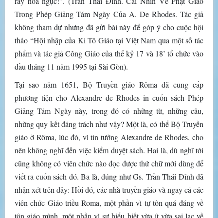
rẫy hỏa ngục!”. (Trần Thái Đỉnh. Cái Nhìn Về Phật Giáo
Trong Phép Giảng Tám Ngày Của A. De Rhodes. Tác giả
không tham dự nhưng đã gửi bài này để góp ý cho cuộc hội
thảo “Hội nhập của Ki Tô Giáo tại Việt Nam qua một số tác
phẩm và tác giả Công Giáo của thế kỷ 17 và 18’ tổ chức vào
đầu tháng 11 năm 1995 tại Sài Gòn).
Tại sao năm 1651, Bộ Truyền giáo Rôma đã cung cấp
phương tiện cho Alexandre de Rhodes in cuốn sách Phép
Giảng Tám Ngày này, trong đó có những từ, những câu,
những quy kết đáng trách như vậy? Một là, có thể Bộ Truyền
giáo ở Rôma, lúc đó, vì tin tưởng Alexandre de Rhodes, cho
nên không nghĩ đến việc kiểm duyệt sách. Hai là, dù nghĩ tới
cũng không có viên chức nào đọc được thứ chữ mới dùng để
viết ra cuốn sách đó. Ba là, đúng như Gs. Trần Thái Đỉnh đã
nhận xét trên đây: Hồi đó, các nhà truyền giáo và ngay cả các
viên chức Giáo triều Roma, một phần vì tự tôn quá đáng về
tôn giáo mình, một phần vì sự hiểu biết vừa ít vừa sai lạc về