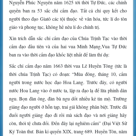
Nguyễn Phúc Nguyên năm 1625 tới thời Tự Đức, các chính
quyền ban ra 53 sắc chỉ cấm đạo. Tất cả chỉ quy kết cho
người theo đạo Giatô các tội thuộc về văn hóa, tức lí do tôn
giáo và phong tục, không hề nêu lí do chính trị.
Xin trích dẫn sắc chỉ cấm đạo của Chúa Trịnh Tạc vào thời
cấm đạo đầu tiên và của hai vua Minh Mạng,Vua Tự Đức
ban ra vào thời cấm đạo khốc liệt nhất để làm thí dụ:
Sắc chỉ cấm đạo năm 1663 thời vua Lê Huyền Tông (tức là
thời chúa Trịnh Tạc) có đoạn: “Mùa đông, tháng 10, cấm
người trong nước học đạo Hoa Lang. Trước đây, có người
nước Hoa Lang vào ở nước ta, lập ra đạo lạ để lừa phỉnh dân
ngu. Bọn đàn ông, đàn bà ngu dốt nhiều kẻ tin mộ. Trường
giảng đạo người ở hỗn tạp, trai gái không phân biệt. Trước đã
đuổi người giảng đạo đi rồi mà sách đạo và nơi giảng hãy
còn, thói tệ chưa đổi. Đến đây lại nghiêm cấm” (Đại Việt Sử
Ký Toàn thư. Bản kỉ quyển XIX, trang 689. Huyền Tôn, năm