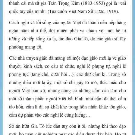
thành cái mà sử gia Trần Trọng Kim (1883-1953) gọi là “cái
quốc túy của mình” (Tựa cuốn Việt Nam Sử Lược, 1919).
Cách nghĩ và lối sống của người Việt đã thành nền nếp hàng
ngàn năm như thế, đột nhiên phải va chạm với một hệ tư
tưởng và nếp sống xa lạ, tức đạo Gia Tô, do các giáo sĩ Tây
phương mang tới.
Các nhà truyền giáo đã mang tới một đạo giáo mới lạ về giáo
thuyết, kinh sách, cơ cấu tổ chức, nghi lễ phụng tự, nghi lễ
phong tục (tang chế, cưới hỏi…), các thứ cấm kị. Trong số
những điều mới lạ ấy, một số chỉ gây tò mò, thắc mắc cho
người Việt bản xứ, nhưng cũng có những cấm cản làm cho
một số thành phần người Việt bất bình, như cấm đa thê, cấm
tảo hôn, cấm li dị, sự khắt khe trong hôn nhân khác tôn giáo,
cấm dự phần vào các nghi lễ cúng kiếng…
Số tín hữu Gia Tô lúc đầu tuy còn ít ỏi, nhưng khi theo đạo
mới, họ tuân giữ nghiêm ngặt các điều được dậy bảo. Họ từ