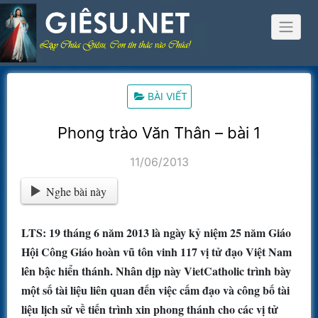
Skip
to
content
BÀI VIẾT
Phong trào Văn Thân – bài 1
11/06/2013
Nghe bài này
LTS: 19 tháng 6 năm 2013 là ngày kỷ niệm 25 năm Giáo
Hội Công Giáo hoàn vũ tôn vinh 117 vị tử đạo Việt Nam
lên bậc hiển thánh. Nhân dịp này VietCatholic trình bày
một số tài liệu liên quan đến việc cấm đạo và công bố tài
liệu lịch sử về tiến trình xin phong thánh cho các vị tử