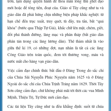
trớn, lạm dụng quyền hành để thỏa mãn lòng thù ghét đạo
mới hoặc để tống tiền, đoạt của. Giáo sĩ Tây cũng như ta và
giáo dân đã phải hứng chịu những biện pháp khắc nghiệt: từ
hạn chế đến trục xuất, truy quét, tù đầy, tra tấn, bắt “quá
khóa” (bước qua Thập Tự Giá), khắc chữ lên mặt, chém, giết,
đốt phá thánh đường, làng mạc và phân tháp (bắt giáo dân
phân tán trong các làng lương dân). Thê thảm nhất là vào
giữa thế kỉ 19, có những đợt, nạn nhân là tất cả các làng
Công Giáo trên toàn quốc, đem tới thương vong, máu và
nước mắt cho hàng vạn giáo dân.
Việc cấm đạo chính thức bắt đầu ở Đàng Trong do sắc chỉ
của Chúa Sãi Nguyễn Phúc Nguyên năm 1625 và ở Đàng
Ngoài do sắc chỉ của Chúa Trịnh Tráng năm 1629. Thời Tây
Sơn cũng cấm đạo, chứ không phải mãi tới thời các vua Minh
Mệnh, Thiệu Trị, Tự Đức mới cấm đạo.
Các tài liệu Tây cũng như ta đều khẳng định: suốt từ chúa