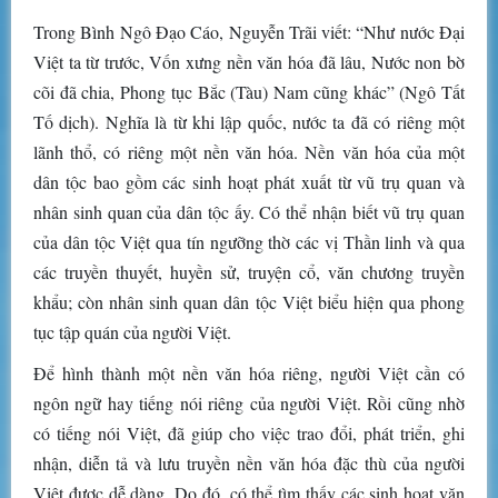
Trong Bình Ngô Đạo Cáo, Nguyễn Trãi viết: “Như nước Đại
Việt ta từ trước, Vốn xưng nền văn hóa đã lâu, Nước non bờ
cõi đã chia, Phong tục Bắc (Tàu) Nam cũng khác” (Ngô Tất
Tố dịch). Nghĩa là từ khi lập quốc, nước ta đã có riêng một
lãnh thổ, có riêng một nền văn hóa. Nền văn hóa của một
dân tộc bao gồm các sinh hoạt phát xuất từ vũ trụ quan và
nhân sinh quan của dân tộc ấy. Có thể nhận biết vũ trụ quan
của dân tộc Việt qua tín ngưỡng thờ các vị Thần linh và qua
các truyền thuyết, huyền sử, truyện cổ, văn chương truyền
khẩu; còn nhân sinh quan dân tộc Việt biểu hiện qua phong
tục tập quán của người Việt.
Để hình thành một nền văn hóa riêng, người Việt cần có
ngôn ngữ hay tiếng nói riêng của người Việt. Rồi cũng nhờ
có tiếng nói Việt, đã giúp cho việc trao đổi, phát triển, ghi
nhận, diễn tả và lưu truyền nền văn hóa đặc thù của người
Việt được dễ dàng. Do đó, có thể tìm thấy các sinh hoạt văn