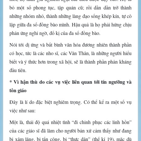
bỏ một số phong tục, tập quán cũ; rồi dần dần trở thành
những nhóm nhỏ, thành những làng đạo sống khép kín, tự cô
lập giữa đa số đồng bào mình. Hậu quả là họ phải hứng chịu
phản ứng nghi ngờ, đố kị của đa số đồng bào.
Nói tới dị ứng và bất bình văn hóa đương nhiên thành phần
có học, tức là các nho sĩ, các Văn Thân, là những người hiểu
biết và ý thức hơn trong xã hội, sẽ là thành phần phản kháng
đầu tiên.
* Vì hận thù do các vụ việc liên quan tới tín ngưỡng và
tôn giáo
Đây là lí do đặc biệt nghiêm trọng. Có thể kể ra một số vụ
việc như sau:
Một là, thái độ quá nhiệt tình “đi chinh phục các linh hồn”
của các giáo sĩ đã làm cho người bản xứ cảm thấy như đang
bị xâm lăng, bị tấn công, bị “thực dân” (thế kỉ 19), mặc dù