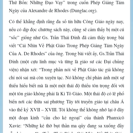
Thứ Bốn: Những Đạo Vạy” trong cuốn Phép Giảng Tám
Ngày của Alexandre de Rhodes (Dunglac.org).
Có thể khẳng định rằng đa số tín hữu Công Giáo ngày nay,
nếu có dịp đọc chương sách này, cũng sẽ cảm thấy bị một cú
“sốc” giống như Gs. Trần Thái Đỉnh đã cảm thấy trong bài
viết “Cái Nhìn Về Phật Giáo Trong Phép Giảng Tám Ngày
Của A. De Rhodes” của ông. Trong bài viết ấy, Gs.Trần Thái
Đỉnh (một cựu linh mục và từng là giáo sư các Đại chủng
viện) nhận xét: “Trong phần nói về Phật Giáo tác giả không
chỉ nói sai mà còn xuyên tạc. Nó không chỉ phản ánh một sự
thiếu hiểu biết mà là một một thái độ thiếu tôn trọng đối với
một tôn giáo không phải là Ki Tô Giáo. Một thái độ có lẽ phổ
biến nơi các thừa sai phương Tây tới truyền giáo tại châu Á
vào thế kỷ XVII – XVIII. Tôi không thể không nhớ lại ở đây
một đoạn kinh “cầu cho kẻ ngoại” của thánh Phanxicô
Xavie: “Những kẻ thờ bụt thần ma qủy đang sa xuống đầy