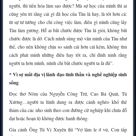
người, thì tiến hóa làm sao được? Mà sự học của mình thì ai
cũng yên trí rằng cái gì đã học của Tàu là hay, là tốt hơn cả:
từ sự tư tưởng cho chí công việc làm, điều gì mình cũng lấy
Tàu làm gương. Hễ ai bắt chước được Tàu là giỏi, không bắt
chước được là dở. Cách mình sùng mộ văn minh của Tàu như
thế, cho nên không chịu so sánh cái hơn cái kém, không tìm
cách phát minh những điều hay tốt ra, chỉ đinh ninh rằng
người ta hơn mình, mình chỉ bắt chước người ta là đủ”.
* Vì sợ mất địa vị lãnh đạo tinh thần và nghề nghiệp sinh
sống
Đọc thơ Nôm của Nguyễn Công Trứ, Cao Bá Quát, Tú
Xương…người ta hình dung ra được cảnh nghèo khổ thê
thảm của các nho sinh theo con đường cử nghiệp khi chưa đỗ
đạt hoặc hoạn lộ không được hanh thông.
Gia cảnh Ông Tú Vị Xuyên thì “Vợ lăm le ở vú, Con tấp