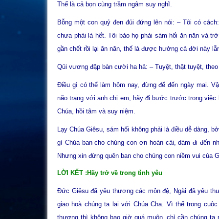
Thế là cả bọn cùng trầm ngâm suy nghĩ.
Bỗng một con quỷ đen đủi đứng lên nói: – Tôi có cách: 
chưa phải là hết. Tôi bảo họ phải sám hối ăn năn và trở 
gần chết rồi lại ăn năn, thế là được hưởng cả đời này l
Qủi vương đập bàn cười ha hả: – Tuyệt, thật tuyệt, theo
Điều gì có thể làm hôm nay, đừng để đến ngày mai. Vậy
não trạng với anh chị em, hãy đi bước trước trong việc
Chúa, hồi tâm và suy niệm.
Lạy Chúa Giêsu, sám hối không phải là điều dễ dàng, bở
gì Chúa ban cho chúng con ơn hoán cải, dám đi đến nh
Nhưng xin đừng quên ban cho chúng con niềm vui của G
LỜI KẾT :Hãy trở về trong tình yêu
Đức Giêsu đã yêu thương các môn đệ, Ngài đã yêu thư
giao hoà chúng ta lại với Chúa Cha. Vì thế trong cuộc
thương thì không bao giờ quá muộn, chỉ cần chúng ta 