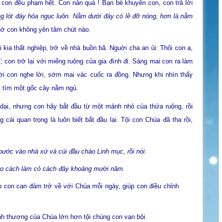
u con đều phạm hết. Con nản quá ! Bạn bè khuyên con, con trả lời
ống lót đáy hỏa ngục luôn. Nằm dưới đáy có lẽ đỡ nóng, hơn là nằm
chớ con không yên tâm chút nào.
kia thất nghiệp, trở về nhà buồn bã. Nguời cha an ủi: Thôi con ạ,
ĩ; con trở lại với miếng ruộng của gia đình đi. Sáng mai con ra làm
ời con nghe lời, sớm mai vác cuốc ra đồng. Nhưng khi nhìn thấy
 tìm một gốc cây nằm ngủ.
dại, nhưng con hãy bắt đầu từ một mảnh nhỏ của thửa ruộng, rồi
cái quan trọng là luôn biết bắt đầu lại. Tội con Chúa đã tha rồi,
bước vào nhà xứ và cúi đầu chào Linh mục, rồi nói:
ho cách làm cỏ cách đây khoảng mười năm.
p con can đảm trở về với Chúa mỗi ngày, giúp con điều chỉnh
tình thương của Chúa lớn hơn tội chúng con vạn bội.