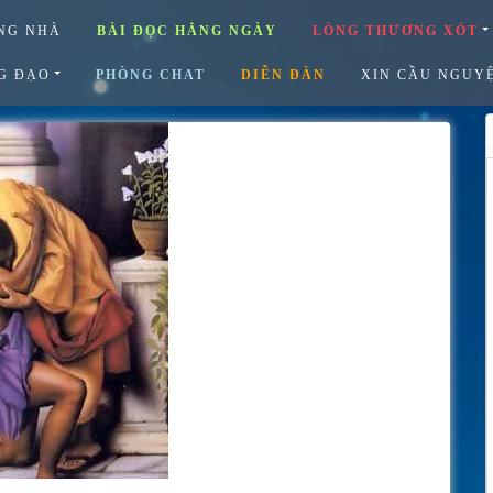
NG NHÀ
BÀI ĐỌC HẰNG NGÀY
LÒNG THƯƠNG XÓT
G ĐẠO
PHÒNG CHAT
DIỄN ĐÀN
XIN CẦU NGUY