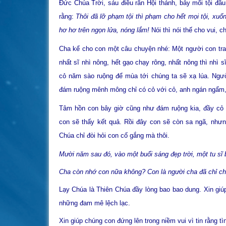
Đức Chúa Trời, sáu điều răn Hội thánh, bảy mối tội đầ
rằng:
Thôi đã lỡ phạm tội thì phạm cho hết mọi tội, xu
hơ hơ trên ngọn lửa, nóng lắm!
Nói thì nói thế cho vui, 
Cha kể cho con một câu chuyện nhé: Một người con trai 
nhất sĩ nhì nông, hết gạo chạy rông, nhất nông thì nhì s
cỏ năm sào ruộng để mùa tới chúng ta sẽ xạ lúa. Ngư
đám ruộng mênh mông chỉ có cỏ với cỏ, anh ngán ngẩm,
Tâm hồn con bây giờ cũng như đám ruộng kia, đầy cỏ 
con sẽ thấy kết quả. Rồi đây con sẽ còn sa ngã, nhưng 
Chúa chỉ đòi hỏi con cố gắng mà thôi.
Mười năm sau đó, vào một buổi sáng đẹp trời, một tu sĩ 
Cha còn nhớ con nữa không? Con là người cha đã chỉ c
Lạy Chúa là Thiên Chúa đầy lòng bao bao dung. Xin giú
những đam mê lệch lạc.
Xin giúp chúng con đứng lên trong niềm vui vì tin rằng 