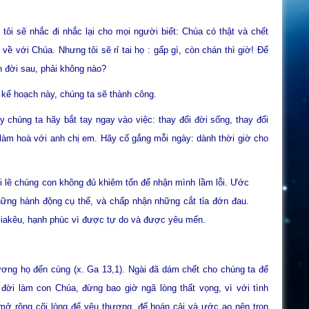
tôi sẽ nhắc đi nhắc lại cho mọi người biết: Chúa có thật và chết
về với Chúa. Nhưng tôi sẽ rỉ tai họ : gấp gì, còn chán thì giờ! Để
ẫn đời sau, phải không nào?
 kế hoạch này, chúng ta sẽ thành công.
 chúng ta hãy bắt tay ngay vào việc: thay đổi đời sống, thay đổi
 làm hoà với anh chị em. Hãy cố gắng mỗi ngày: dành thời giờ cho
i lẽ chúng con không đủ khiêm tốn để nhận mình lầm lỗi. Ước
ững hành động cụ thể, và chấp nhận những cắt tỉa đớn đau.
iakêu, hạnh phúc vì được tự do và được yêu mến.
ơng họ đến cùng (x. Ga 13,1). Ngài đã dám chết cho chúng ta để
 đời làm con Chúa, đừng bao giờ ngã lòng thất vọng, vì với tình
mở rộng cõi lòng để yêu thương, để hoán cải và ước ao nên trọn