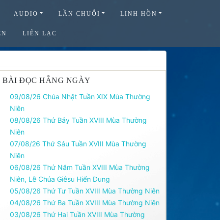
AUDIO
LẦN CHUỖI
LINH HỒN
ỆN
LIÊN LẠC
BÀI ĐỌC HẰNG NGÀY
09/08/26 Chúa Nhật Tuần XIX Mùa Thường
Niên
08/08/26 Thứ Bảy Tuần XVIII Mùa Thường
Niên
07/08/26 Thứ Sáu Tuần XVIII Mùa Thường
Niên
06/08/26 Thứ Năm Tuần XVIII Mùa Thường
Niên, Lễ Chúa Giêsu Hiển Dung
05/08/26 Thứ Tư Tuần XVIII Mùa Thường Niên
04/08/26 Thứ Ba Tuần XVIII Mùa Thường Niên
03/08/26 Thứ Hai Tuần XVIII Mùa Thường