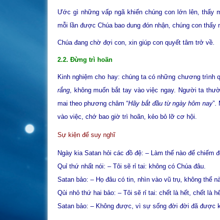
Ước gì những vấp ngã khiến chúng con lớn lên, thấy 
mỗi lần được Chúa bao dung đón nhận, chúng con thấy 
Chúa đang chờ đợi con, xin giúp con quyết tâm trở về.
2.2. Đừng trì hoãn
Kinh nghiệm cho hay: chúng ta có những chương trình q
rắng
, không muốn bắt tay vào việc ngay. Người ta thư
mai theo phương châm “
Hãy bắt đầu từ ngày hôm nay
”.
vào việc, chớ bao giờ trì hoãn, kẻo bỏ lỡ cơ hội.
Sự kiện để suy nghĩ
Ngày kia Satan hỏi các đồ đệ: – Làm thế nào để chiếm đ
Quỉ thứ nhất nói: – Tôi sẽ rỉ tai: không có Chúa đâu.
Satan bảo: – Họ đâu có tin, nhìn vào vũ trụ, không thể 
Qủi nhỏ thứ hai bảo: – Tôi sẽ rỉ tai: chết là hết, chết là hế
Satan bảo: – Không được, vì sự sống đời đời đã được kh