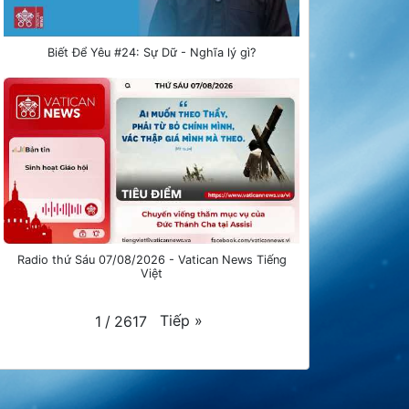
Biết Để Yêu #24: Sự Dữ - Nghĩa lý gì?
Radio thứ Sáu 07/08/2026 - Vatican News Tiếng
Việt
Tiếp
»
1
/
2617