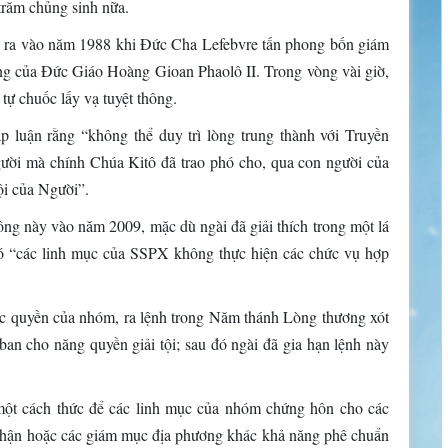
trăm chủng sinh nữa.
y ra vào năm 1988 khi Đức Cha Lefebvre tấn phong bốn giám
àng của Đức Giáo Hoàng Gioan Phaolô II. Trong vòng vài giờ,
tự chuốc lấy vạ tuyệt thông.
p luận rằng “không thể duy trì lòng trung thành với Truyền
người mà chính Chúa Kitô đã trao phó cho, qua con người của
ội của Người”.
ng này vào năm 2009, mặc dù ngài đã giải thích trong một lá
đó “các linh mục của SSPX không thực hiện các chức vụ hợp
 quyền của nhóm, ra lệnh trong Năm thánh Lòng thương xót
n cho năng quyền giải tội; sau đó ngài đã gia hạn lệnh này
một cách thức để các linh mục của nhóm chứng hôn cho các
 phận hoặc các giám mục địa phương khác khả năng phê chuẩn