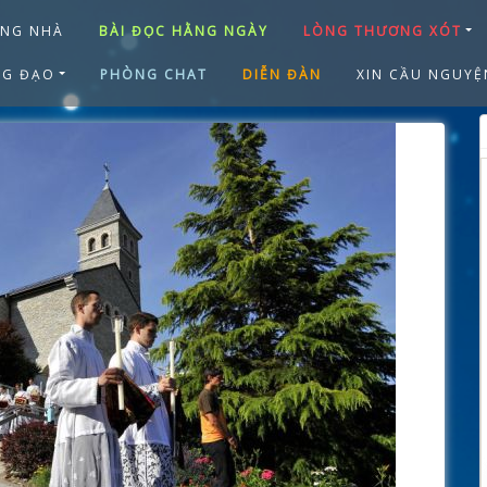
ANG NHÀ
BÀI ĐỌC HẰNG NGÀY
LÒNG THƯƠNG XÓT
NG ĐẠO
PHÒNG CHAT
DIỄN ĐÀN
XIN CẦU NGUYỆ