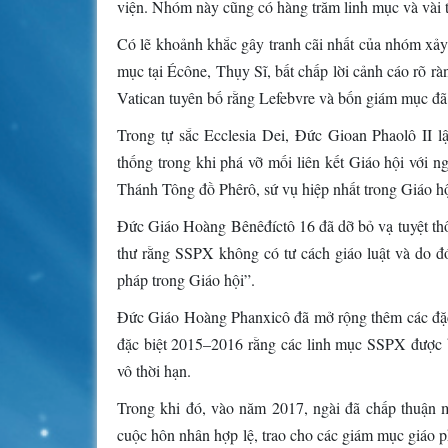
viện. Nhóm này cũng có hàng trăm linh mục và vài 
Có lẽ khoảnh khắc gây tranh cãi nhất của nhóm xả
mục tại Écône, Thụy Sĩ, bất chấp lời cảnh cáo rõ r
Vatican tuyên bố rằng Lefebvre và bốn giám mục đã 
Trong tự sắc Ecclesia Dei, Đức Gioan Phaolô II lậ
thống trong khi phá vỡ mối liên kết Giáo hội với 
Thánh Tông đồ Phêrô, sứ vụ hiệp nhất trong Giáo h
Đức Giáo Hoàng Bênêđíctô 16 đã dỡ bỏ vạ tuyệt thô
thư rằng SSPX không có tư cách giáo luật và do 
pháp trong Giáo hội”.
Đức Giáo Hoàng Phanxicô đã mở rộng thêm các đặc
đặc biệt 2015–2016 rằng các linh mục SSPX được ba
vô thời hạn.
Trong khi đó, vào năm 2017, ngài đã chấp thuận 
cuộc hôn nhân hợp lệ, trao cho các giám mục giáo