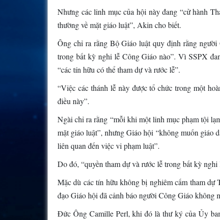
Nhưng các linh mục của hội này đang “cử hành Thán
thường về mặt giáo luật”, Akin cho biết.
Ông chỉ ra rằng Bộ Giáo luật quy định rằng người
trong bất kỳ nghi lễ Công Giáo nào”. Vì SSPX đa
“các tín hữu có thể tham dự và rước lễ”.
“Việc các thánh lễ này được tổ chức trong một hoà
điều này”.
Ngài chỉ ra rằng “mỗi khi một linh mục phạm tội lạ
mặt giáo luật”, nhưng Giáo hội “không muốn giáo dâ
liên quan đến việc vi phạm luật”.
Do đó, “quyền tham dự và rước lễ trong bất kỳ nghi
Mặc dù các tín hữu không bị nghiêm cấm tham dự T
đạo Giáo hội đã cảnh báo người Công Giáo không nê
Đức Ông Camille Perl, khi đó là thư ký của Ủy ba