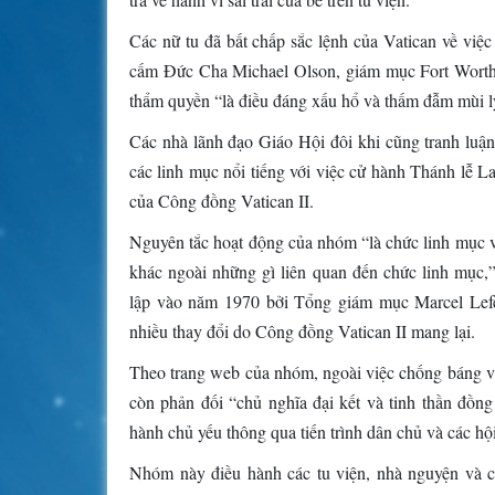
Các nữ tu đã bất chấp sắc lệnh của Vatican về việc
cấm Đức Cha Michael Olson, giám mục Fort Worth, c
thẩm quyền “là điều đáng xấu hổ và thấm đẫm mùi ly
Các nhà lãnh đạo Giáo Hội đôi khi cũng tranh luận
các linh mục nổi tiếng với việc cử hành Thánh lễ La
của Công đồng Vatican II.
Nguyên tắc hoạt động của nhóm “là chức linh mục và
khác ngoài những gì liên quan đến chức linh mục
lập vào năm 1970 bởi Tổng giám mục Marcel Lefebv
nhiều thay đổi do Công đồng Vatican II mang lại.
Theo trang web của nhóm, ngoài việc chống báng vi
còn phản đối “chủ nghĩa đại kết và tinh thần đồ
hành chủ yếu thông qua tiến trình dân chủ và các h
Nhóm này điều hành các tu viện, nhà nguyện và cá