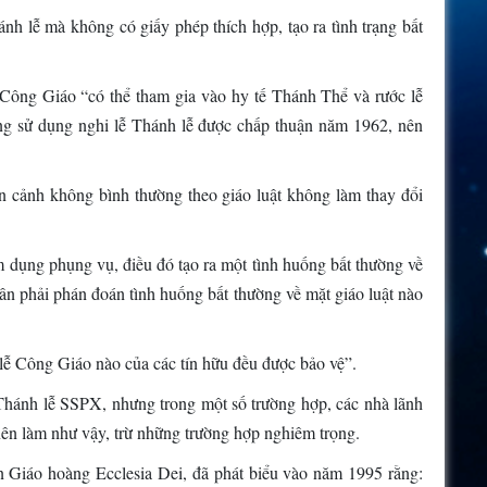
h lễ mà không có giấy phép thích hợp, tạo ra tình trạng bất
 Công Giáo “có thể tham gia vào hy tế Thánh Thể và rước lễ
ng sử dụng nghi lễ Thánh lễ được chấp thuận năm 1962, nên
n cảnh không bình thường theo giáo luật không làm thay đổi
m dụng phụng vụ, điều đó tạo ra một tình huống bất thường về
n phải phán đoán tình huống bất thường về mặt giáo luật nào
 lễ Công Giáo nào của các tín hữu đều được bảo vệ”.
hánh lễ SSPX, nhưng trong một số trường hợp, các nhà lãnh
n làm như vậy, trừ những trường hợp nghiêm trọng.
n Giáo hoàng Ecclesia Dei, đã phát biểu vào năm 1995 rằng: