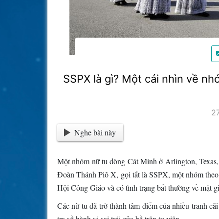
SSPX là gì? Một cái nhìn về n
2
Nghe bài này
Một nhóm nữ tu dòng Cát Minh ở Arlington, Texas, đ
Đoàn Thánh Piô X, gọi tắt là SSPX, một nhóm theo 
Hội Công Giáo và có tình trạng bất thường về mặt gi
Các nữ tu đã trở thành tâm điểm của nhiều tranh cã
tra về hành vi sai trái của bề trên tu viện.