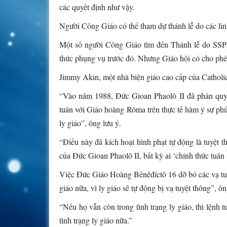
các quyết định như vậy.
Người Công Giáo có thể tham dự thánh lễ do các l
Một số người Công Giáo tìm đến Thánh lễ do SSPX 
thức phụng vụ trước đó. Nhưng Giáo hội có cho ph
Jimmy Akin, một nhà biện giáo cao cấp của Cathol
“Vào năm 1988, Đức Gioan Phaolô II đã phán quyế
tuân với Giáo hoàng Rôma trên thực tế hàm ý sự ph
ly giáo”, ông lưu ý.
“Điều này đã kích hoạt hình phạt tự động là tuyệt th
của Đức Gioan Phaolô II, bất kỳ ai ‘chính thức tuân
Việc Đức Giáo Hoàng Bênêđíctô 16 dỡ bỏ các vạ t
giáo nữa, vì ly giáo sẽ tự động bị vạ tuyệt thông”, ôn
“Nếu họ vẫn còn trong tình trạng ly giáo, thì lệnh
tình trạng ly giáo nữa.”