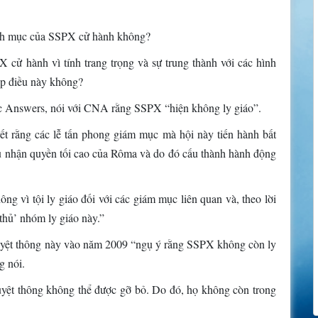
inh mục của SSPX cử hành không?
cử hành vì tính trang trọng và sự trung thành với các hình
ép điều này không?
ic Answers, nói với CNA rằng SSPX “hiện không ly giáo”.
t rằng các lễ tấn phong giám mục mà hội này tiến hành bất
ủ nhận quyền tối cao của Rôma và do đó cấu thành hành động
ông vì tội ly giáo đối với các giám mục liên quan và, theo lời
 thủ’ nhóm ly giáo này.”
uyệt thông này vào năm 2009 “ngụ ý rằng SSPX không còn ly
g nói.
 tuyệt thông không thể được gỡ bỏ. Do đó, họ không còn trong