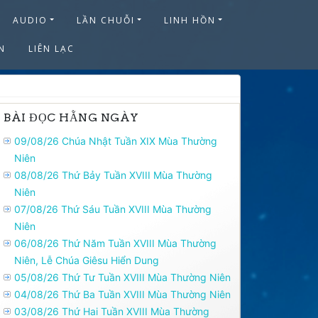
AUDIO
LẦN CHUỖI
LINH HỒN
N
LIÊN LẠC
BÀI ĐỌC HẰNG NGÀY
09/08/26 Chúa Nhật Tuần XIX Mùa Thường
Niên
08/08/26 Thứ Bảy Tuần XVIII Mùa Thường
Niên
07/08/26 Thứ Sáu Tuần XVIII Mùa Thường
Niên
06/08/26 Thứ Năm Tuần XVIII Mùa Thường
Niên, Lễ Chúa Giêsu Hiển Dung
05/08/26 Thứ Tư Tuần XVIII Mùa Thường Niên
04/08/26 Thứ Ba Tuần XVIII Mùa Thường Niên
03/08/26 Thứ Hai Tuần XVIII Mùa Thường