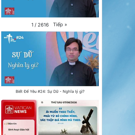
Tiếp
»
1
/
2616
Biết Để Yêu #24: Sự Dữ - Nghĩa lý gì?