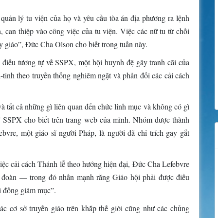
 quản lý tu viện của họ và yêu cầu tòa án địa phương ra lệnh
an thiệp vào công việc của tu viện. Việc các nữ tu từ chối
 giáo”, Đức Cha Olson cho biết trong tuần này.
 điều tương tự về SSPX, một hội huynh đệ gây tranh cãi của
-tinh theo truyền thống nghiêm ngặt và phản đối các cải cách
 tất cả những gì liên quan đến chức linh mục và không có gì
,” SSPX cho biết trên trang web của mình. Nhóm được thành
re, một giáo sĩ người Pháp, là người đã chỉ trích gay gắt
ệc cải cách Thánh lễ theo hướng hiện đại, Đức Cha Lefebvre
ng đoàn — trong đó nhấn mạnh rằng Giáo hội phải được điều
ội đồng giám mục”.
c cơ sở truyền giáo trên khắp thế giới cũng như các chủng