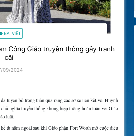
BÀI VIẾT
hóm Công Giáo truyền thống gây tranh
cãi
7/09/2024
ã tuyên bố trong tuần qua rằng các sơ sẽ liên kết với Huynh
chủ nghĩa truyền thống không hiệp thông hoàn toàn với Giáo
áo luật.
i kể từ năm ngoái sau khi Giáo phận Fort Worth mở cuộc điều