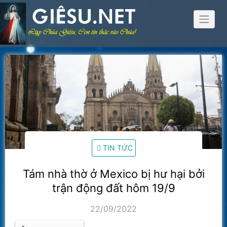
Skip
to
content
TIN TỨC
Tám nhà thờ ở Mexico bị hư hại bởi
trận động đất hôm 19/9
22/09/2022