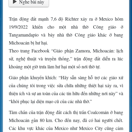
Nghe bài này
Trận động đất mạnh 7,6 độ Richter xảy ra ở Mexico hôm
19/9/2022 khiến cho một nhà thờ Công giáo ở
Tangamandapio và bảy nhà thờ Công giáo khác ở bang
Michoacán bị hư hại.
Theo trang Facebook “Giáo phận Zamora, Michoacán: lịch
sử, nghệ thuật và truyền thống,” trận động đất diễn ra lúc
khoảng một giờ trưa làm hư hại một số nơi thờ tự.
Giáo phận khuyến khích: “Hãy sẵn sàng hỗ trợ các giáo xứ
của chúng tôi trong việc sửa chữa những thiệt hại xảy ra, vì
thiện ích và sự an toàn của các tín hữu đến những nơi này” và
“khôi phục lại diện mạo cũ của các nhà thờ.”
Tâm chấn của trận động đất cách thị trấn Coalcomán ở bang
Michoacán gần 80 km. Cho đến nay, đã có hai người chết.
Các khu vực khác của Mexico như Mexico City cũng cảm