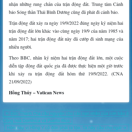
nhận những rung chấn của trận động đất. Trung tâm Cảnh
báo Sóng thần Thái Bình Dương cũng đã phát đi cảnh báo.
Trận động đất xảy ra ngày 19/9/2022 đúng ngày kỷ niệm hai
trận động đất lớn khác vào cùng ngày 19/9 của năm 1985 và
năm 2017; hai trận động đất này đã cướp đi sinh mạng của
nhiều người.
Theo BBC, nhân kỷ niệm hai trận động đất lớn, một cuộc
diễn tập động đất quốc gia đã được thực hiện một giờ trước
khi xảy ra trận động đất hôm thứ 19/9/2022. (CNA
21/09/2022)
Hồng Thủy – Vatican News
Điều
← Đức Thánh Cha cầu nguyện cho các nạn nhân của cơn bão ở
hướng
Cộng hoà Dominica và Puerto Rico
bài
Hôm nay vị Hồng Y cô đơn phải ra tòa. Ta hãy cầu cho ngài →