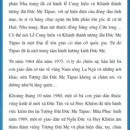
phận Nha trang đã cử hành lễ Cung hiến và Khánh thành
tượng đài Đức Mẹ Tàpao, với sự hiện diện của đông đảo linh
mục, tu sĩ và hàng chục ngàn tín hữu phần lớn gốc di cư từ
Huế, Nha trang, Ban mê thuột, đồng bằng sông Cửu long…
Có thể nói Lễ Cung hiến và Khánh thành tượng đài Đức Mẹ
Tàpao là một Đại lễ tôn giáo có tầm cỡ quốc gia. Từ đó
Tàpao đã là một trung tâm hành hương kính Đức Mẹ.
Từ năm 1964 đến năm 1975, vì lý do chiến sự, hầu hết bà
con giáo dân sơ tán về vùng Nam sông La Ngà và những nơi
khác, nên Tượng đài Đức Mẹ Tàpao không ai chăm sóc và
dường như bị lãng quên…
Khoảng tháng 10 năm 1980, một số bà con giáo dân thuộc
vùng kinh tế mới xã Đức Tân và xã Huy Khiêm đã tiến hành
việc kiếm tìm lại Tượng Đài Đức Mẹ Tàpao. Mùa Phục Sinh
năm 1989, một số giáo dân xứ Nghị Đức và Huy Khiêm âm
thầm thăm viếng Tượng Đài Mẹ và phát hiện đầu, tay, chân