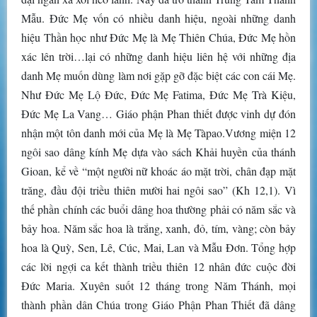
Mẫu. Đức Mẹ vốn có nhiều danh hiệu, ngoài những danh
hiệu Thần học như Đức Mẹ là Mẹ Thiên Chúa, Đức Mẹ hồn
xác lên trời…lại có những danh hiệu liên hệ với những địa
danh Mẹ muốn dùng làm nơi gặp gỡ đặc biệt các con cái Mẹ.
Như Đức Mẹ Lộ Đức, Đức Mẹ Fatima, Đức Mẹ Trà Kiệu,
Đức Mẹ La Vang… Giáo phận Phan thiết được vinh dự đón
nhận một tôn danh mới của Mẹ là Mẹ Tàpao.Vương miện 12
ngôi sao dâng kính Mẹ dựa vào sách Khải huyền của thánh
Gioan, kể về “một người nữ khoác áo mặt trời, chân đạp mặt
trăng, đầu đội triều thiên mười hai ngôi sao” (Kh 12,1). Vì
thế phần chính các buổi dâng hoa thường phải có năm sắc và
bảy hoa. Năm sắc hoa là trắng, xanh, đỏ, tím, vàng; còn bảy
hoa là Quỳ, Sen, Lê, Cúc, Mai, Lan và Mẫu Đơn. Tổng hợp
các lời ngợi ca kết thành triều thiên 12 nhân đức cuộc đời
Đức Maria. Xuyên suốt 12 tháng trong Năm Thánh, mọi
thành phần dân Chúa trong Giáo Phận Phan Thiết đã dâng