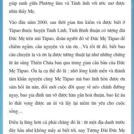
giáp ranh giữa Phương lâm và Tánh linh với ước mơ được
nhìn thấy Mẹ.
Vào đầu năm 2000, sau thời gian tìm kiếm và được biết ở
Tàpao thuộc huyện Tánh Linh, Tỉnh Bình thuận có tượng đài
Đức Mẹ trên núi Tàpao, đoàn người đổ về Đức Mẹ Tàpao để
chiêm ngắm, cầu nguyện và xin ơn…Và rồi từ đó, biết bao
câu chuyện lạ và ơn lạ được tường thuật lại như những chứng
từ ân sủng Thiên Chúa ban qua trung gian cầu bầu của Đức
Mẹ Tàpao. Ơn lạ cụ thể đó là : nhờ lòng kính mến và thành
tâm khẩn nguyện cùng Mẹ Tàpao mà bao linh hồn được ơn
sám hối ăn năn, đổi mới cuộc đời quay về nẻo chính đường
ngay, bao gia đình tan vỡ được hàn gắn hoà thuận, bao kẻ âu
lo thất vọng được an ủi và lấy lại niềm tin yêu cho cuộc
sống…
Điều lạ lùng hơn cả phải chăng đó là : từ một địa danh trước
đây hầu như không mấy ai biết tới, nay Tượng Đài Đức Mẹ