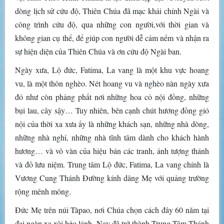
dòng lịch sử cứu độ, Thiên Chúa đã mạc khải chính Ngài và
công trình cứu độ, qua những con người,với thời gian và
không gian cụ thể, để giúp con người dễ cảm nếm và nhận ra
sự hiện diện của Thiên Chúa và ơn cứu độ Ngài ban.
Ngày xưa, Lộ đức, Fatima, La vang là một khu vực hoang
vu, là một thôn nghèo. Nét hoang vu và nghèo nàn ngày xưa
đó như còn phảng phất nơi những hoa cỏ nội đồng, những
bụi lau, cây sậy… Tuy nhiên, bên cạnh chút hương đồng gió
nội của thời xa xưa ấy là những khách sạn, những nhà dòng,
những nhà nghỉ, những nhà tĩnh tâm dành cho khách hành
hương… và vô vàn của hiệu bán các tranh, ảnh tượng thánh
và đồ lưu niệm. Trung tâm Lộ đức, Fatima, La vang chính là
Vương Cung Thánh Đường kính dâng Mẹ với quảng trường
rộng mênh mông.
Đức Mẹ trên núi Tàpao, nơi Chúa chọn cách đây 60 năm tại
đại ngàn xa xôi hẻo lánh. Nay đã trở thành Trung Tâm Thánh