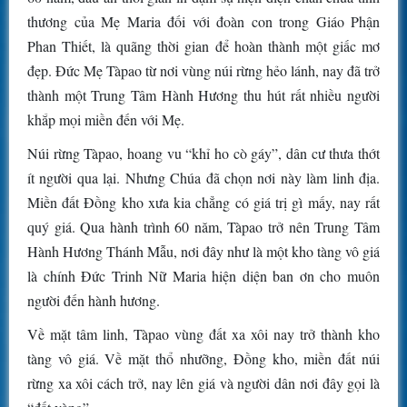
thương của Mẹ Maria đối với đoàn con trong Giáo Phận
Phan Thiết, là quãng thời gian để hoàn thành một giấc mơ
đẹp. Đức Mẹ Tàpao từ nơi vùng núi rừng hẻo lánh, nay đã trở
thành một Trung Tâm Hành Hương thu hút rất nhiều người
khắp mọi miền đến với Mẹ.
Núi rừng Tàpao, hoang vu “khỉ ho cò gáy”, dân cư thưa thớt
ít người qua lại. Nhưng Chúa đã chọn nơi này làm linh địa.
Miền đất Đồng kho xưa kia chẳng có giá trị gì mấy, nay rất
quý giá. Qua hành trình 60 năm, Tàpao trở nên Trung Tâm
Hành Hương Thánh Mẫu, nơi đây như là một kho tàng vô giá
là chính Đức Trinh Nữ Maria hiện diện ban ơn cho muôn
người đến hành hương.
Về mặt tâm linh, Tàpao vùng đất xa xôi nay trở thành kho
tàng vô giá. Về mặt thổ nhưỡng, Đồng kho, miền đất núi
rừng xa xôi cách trở, nay lên giá và người dân nơi đây gọi là