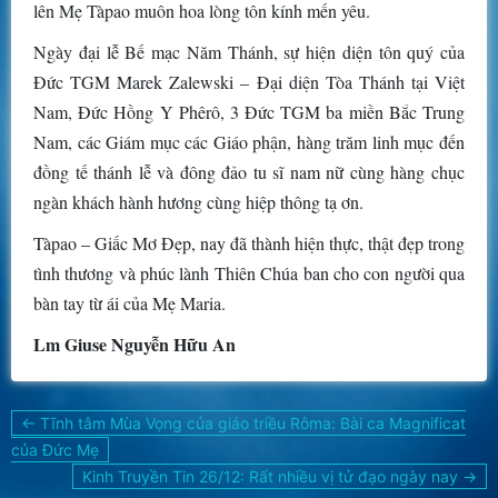
lên Mẹ Tàpao muôn hoa lòng tôn kính mến yêu.
Ngày đại lễ Bế mạc Năm Thánh, sự hiện diện tôn quý của
Đức TGM Marek Zalewski – Đại diện Tòa Thánh tại Việt
Nam, Đức Hồng Y Phêrô, 3 Đức TGM ba miền Bắc Trung
Nam, các Giám mục các Giáo phận, hàng trăm linh mục đến
đồng tế thánh lễ và đông đảo tu sĩ nam nữ cùng hàng chục
ngàn khách hành hương cùng hiệp thông tạ ơn.
Tàpao – Giấc Mơ Đẹp, nay đã thành hiện thực, thật đẹp trong
tình thương và phúc lành Thiên Chúa ban cho con người qua
bàn tay từ ái của Mẹ Maria.
Lm Giuse Nguyễn Hữu An
Điều
← Tĩnh tâm Mùa Vọng của giáo triều Rôma: Bài ca Magnificat
hướng
của Đức Mẹ
bài
Kinh Truyền Tin 26/12: Rất nhiều vị tử đạo ngày nay →
viết