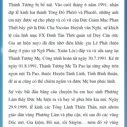
Thánh Tượng bị bể nát. Vào cuối tháng 6 năm 1991, nhận
dịp lễ kính hai thánh Tông Đồ Phêrô và Phaolô, những anh
em này được sự cho phép và cổ vũ của Đức Giám Mục Phan
Thiết bấy giờ là Đức Cha Nicolas Huỳnh văn Nghi, sự khích
lệ của linh mục FX Đinh Tân Thời quản xứ Duy Cần (tức
Gia an hiện nay) đã đến nhờ điêu khắc gia Lê Phát (hiện
đang ở giáo xứ Ngũ Phúc, Xuân Lộc) đắp vá và sửa sang lại
Thánh Tượng Mẹ. Công trình hoàn tất ngày 30.7.1991. Kể từ
ngày 01.8.1991, Thánh Tượng Mẹ Tà Pao lại sừng sững trên
ngọn núi Tà Pao, thuộc Huyện Tánh Linh, Tỉnh Bình thuận,
để ai ai cũng có thể chiêm ngắm và được Mẹ ban phúc lành.
Sự việc bắt đầu bằng câu chuyện ba em học sinh Phương
Lâm thấy Đức Mẹ hiện ra và bay về phía bên kia núi. Ngày
29.9.1999, lễ kính các Tổng Lãnh Thiên Thần, một nhóm
giáo dân vùng Phương Lâm và phụ cận, rồi sau đó các vùng
Dốc mơ, Gia kiệm, Hố nai, rồi Sàigòn… tuôn đổ về vùng