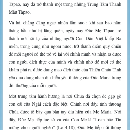
Tàpao, nay đã trở thành một trong những Trung Tâm Thánh
Mẫu Tàpao.
Vả lại, chẳng đáng ngạc nhiên lắm sao : khi sau bao năm
tháng hầu như bị lãng quên, ngày nay Đức Mẹ Tàpao trở
thành nơi hội tụ của những người Con Dân Việt khắp Ba
miền, trong cũng như ngoài nước; trở thành điểm quy chiếu
để mỗi người có thể trở về lại với chính mình và nhận ra được
con người đích thực của mình và chính nhờ đó mới có thể
khám phá ra được dung mạo đích thực của Thiên Chúa Tình
yêu qua dung nhan dịu hiền yêu thương của Đức Maria trong
đời thường của mỗi người.
Một trung tâm hành hương là nơi Chúa đã chọn để gặp gỡ
con cái của Ngài cách đặc biệt. Chính nơi đây, tình thương
Chúa được tỏ bày qua bàn tay dịu hiền của Mẹ Maria. Nơi
đây, Đức Mẹ tiếp tục sứ vụ của Con Mẹ là “Loan báo Tin
mừng cho người nghèo” (Lc 4,18), Đức Mẹ tiếp nối thông