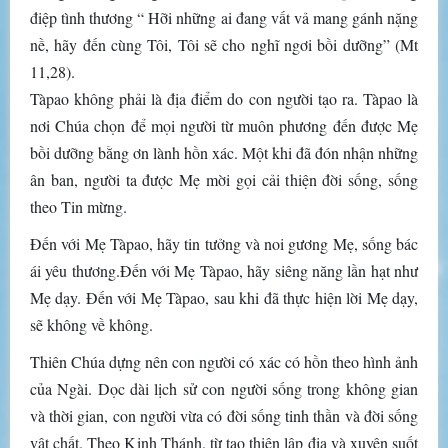
điệp tình thương “ Hỡi những ai đang vất vả mang gánh nặng
nề, hãy đến cùng Tôi, Tôi sẽ cho nghĩ ngơi bồi dưỡng” (Mt
11,28).
Tàpao không phải là địa điểm do con người tạo ra. Tàpao là
nơi Chúa chọn để mọi người từ muôn phương đến được Mẹ
bồi dưỡng bằng ơn lành hồn xác. Một khi đã đón nhận những
ân ban, người ta được Mẹ mời gọi cải thiện đời sống, sống
theo Tin mừng.
Đến với Mẹ Tàpao, hãy tin tưởng và noi gương Mẹ, sống bác
ái yêu thương.Đến với Mẹ Tàpao, hãy siêng năng lần hạt như
Mẹ dạy. Đến với Mẹ Tàpao, sau khi đã thực hiện lời Mẹ dạy,
sẽ không về không.
Thiên Chúa dựng nên con người có xác có hồn theo hình ảnh
của Ngài. Dọc dài lịch sử con người sống trong không gian
và thời gian, con người vừa có đời sống tinh thần và đời sống
vật chất. Theo Kinh Thánh, từ tạo thiên lập địa và xuyên suốt