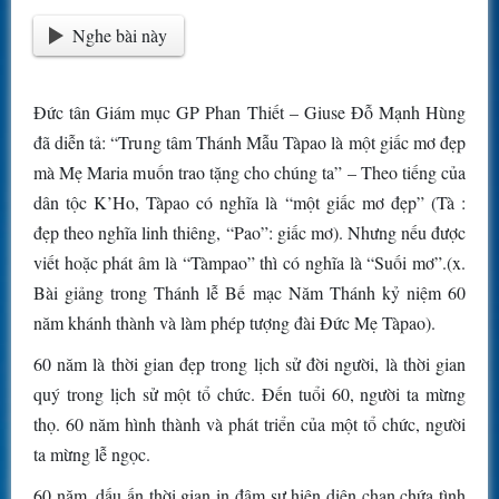
Nghe bài này
Đức tân Giám mục GP Phan Thiết – Giuse Đỗ Mạnh Hùng
đã diễn tả: “Trung tâm Thánh Mẫu Tàpao là một giấc mơ đẹp
mà Mẹ Maria muốn trao tặng cho chúng ta” – Theo tiếng của
dân tộc K’Ho, Tàpao có nghĩa là “một giấc mơ đẹp” (Tà :
đẹp theo nghĩa linh thiêng, “Pao”: giấc mơ). Nhưng nếu được
viết hoặc phát âm là “Tàmpao” thì có nghĩa là “Suối mơ”.(x.
Bài giảng trong Thánh lễ Bế mạc Năm Thánh kỷ niệm 60
năm khánh thành và làm phép tượng đài Đức Mẹ Tàpao).
60 năm là thời gian đẹp trong lịch sử đời người, là thời gian
quý trong lịch sử một tổ chức. Đến tuổi 60, người ta mừng
thọ. 60 năm hình thành và phát triển của một tổ chức, người
ta mừng lễ ngọc.
60 năm, dấu ấn thời gian in đậm sự hiện diện chan chứa tình