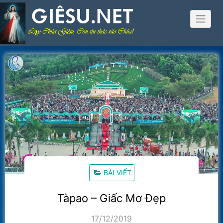
Skip
to
content
BÀI VIẾT
Tàpao – Giấc Mơ Đẹp
17/12/2019