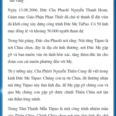
“đất vàng”.
Ngày 13.08.2006, Đức Cha Phaolô Nguyễn Thanh Hoan,
Giám mục Giáo Phận Phan Thiết đã chủ tế thánh lễ đặt viên
đá khởi công xây dựng công trình Đức Mẹ TaPao. Có 50 linh
mục đồng tế và khoảng 50.000 người tham dự.
Trong bài giảng, Đức cha Phaolô nói rằng: Núi rừng Tàpao là
nơi Chúa chọn, đây là địa chỉ tình thương, nơi Đức Mẹ gặp
gỡ và ban muôn vàn ơn lành hồn xác, tăng thêm đức tin cho
đoàn con cái muôn phương đến với Mẹ.
Từ ý tưởng này, Cha Phêrô Nguyễn Thiên Cung đã viết trong
kinh Đức Mẹ Tàpao: Chúng con tạ ơn Chúa, đã thương nhận
núi rừng Tàpao này làm linh địa, để Mẹ gặp gỡ chúng con và
qua Mẹ chúng con gặp gỡ được chính Thiên Chúa nơi tận
sâu thẳm lòng mình.
Trung Tâm Thánh Mẫu Tàpao là một công trình nhiệm mầu
của Thiên Chúa. Chính Chúa chọn nơi này làm linh địa chứ