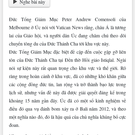
Nghe bài này
Đức Tổng Giám Mục Peter Andrew Comensoli của
Melbourne ở Úc nói với Vatican News rằng, châu Á là tương
lai của Giáo hội, và người dân Úc đang chăm chú theo dõi
chuyến tông du của Đức Thánh Cha tới khu vực này.
Đức Tổng Giám Mục đặc biệt đề cập đến cuộc gặp gỡ liên
tôn của Đức Thánh Cha tại Đền thờ Hồi giáo Istiqlal. Ngài
nói sự kiện này rất quan trọng cho khu vực và thế giới. Rõ
ràng trong hoàn cảnh ở khu vực, đã có những khó khăn giữa
các cộng đồng đức tin, lan rộng và trở thành bạo lực trong
lịch sử, nhưng vấn đề này đã được giải quyết đáng kể trong
khoảng 15 năm gần đây. Úc đã có một số kinh nghiệm về
điều đó qua vụ đánh bom xảy ra ở Bali năm 2012, và theo
một nghĩa nào đó, đó là hậu quả của chủ nghĩa khủng bố cực
đoan.