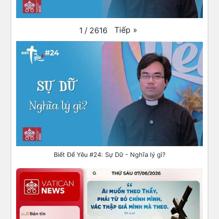
Tiếp
»
1
/
2616
Biết Để Yêu #24: Sự Dữ - Nghĩa lý gì?