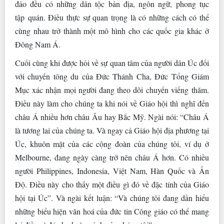
đảo đều có những dân tộc bản địa, ngôn ngữ, phong tục
tập quán. Điều thực sự quan trọng là có những cách có thể
cùng nhau trở thành một mô hình cho các quốc gia khác ở
Đông Nam Á.
Cuối cùng khi được hỏi về sự quan tâm của người dân Úc đối
với chuyến tông du của Đức Thánh Cha, Đức Tổng Giám
Mục xác nhận mọi người đang theo dõi chuyến viếng thăm.
Điều này làm cho chúng ta khi nói về Giáo hội thì nghĩ đến
châu Á nhiều hơn châu Âu hay Bắc Mỹ. Ngài nói: “Châu Á
là tương lai của chúng ta. Và ngay cả Giáo hội địa phương tại
Úc, khuôn mặt của các cộng đoàn của chúng tôi, ví dụ ở
Melbourne, đang ngày càng trở nên châu Á hơn. Có nhiều
người Philippines, Indonesia, Việt Nam, Hàn Quốc và Ấn
Độ. Điều này cho thấy một điều gì đó về đặc tính của Giáo
hội tại Úc”. Và ngài kết luận: “Và chúng tôi đang dần hiểu
những biểu hiện văn hoá của đức tin Công giáo có thể mang