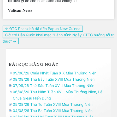
lại điều gì đó cho hoàn cảnh của chúng tôi”.
Vatican News
Điều
← ĐTC Phanxicô đã đến Papua New Guinea
hướng
Giới trẻ Hàn Quốc khai mạc “Hành trình Ngày GTTG hướng tới tri
bài
thức” →
viết
BÀI ĐỌC HẰNG NGÀY
09/08/26 Chúa Nhật Tuần XIX Mùa Thường Niên
08/08/26 Thứ Bảy Tuần XVIII Mùa Thường Niên
07/08/26 Thứ Sáu Tuần XVIII Mùa Thường Niên
06/08/26 Thứ Năm Tuần XVIII Mùa Thường Niên, Lễ
Chúa Giêsu Hiển Dung
05/08/26 Thứ Tư Tuần XVIII Mùa Thường Niên
04/08/26 Thứ Ba Tuần XVIII Mùa Thường Niên
03/08/26 Thứ Hai Tuần XVIII Mùa Thường Niên