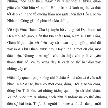
Nhưng theo ngài hiểu, ngày nay ở Indonesia, tương quan
giữa các Kitô hữu và người Hồi giáo khá lành mạnh, và thật
tốt đẹp khi nghe về đường hầm nối giữa Đền thờ Hồi giáo và
Nhà thờ Công giáo ở phía bên kia đường.
Về việc Đức Thánh Cha ký tuyên bố chung với Đại Imam tại
Đền thờ Hồi giáo, Đền thờ lớn nhất Đông Nam Á, Đức Tổng
Giám Mục nhận xét điều này rất quan trọng, giống như đã
xảy ra ở Abu Dhabi trước đây. Đây cũng là một cử chỉ, một
dấu hiệu. Nhưng theo ngài, các dấu hiệu cần phải chuyển
thành thực tế. Và hy vọng đây là cách có thể bắt đầu xây
những cây cầu.
Điều này quan trọng không chỉ ở châu Á mà còn cả ở các nơi
khác. Như ở Úc, hiện có một cộng đồng Hồi giáo và cộng
đồng Do Thái lớn, với những tương quan hiện rất khó khăn.
Vì thế, việc tìm ra những cách như ở Indonesia có thể đưa
đến sự hài hoà. Thực tế, người Indonesia rất đa dạng, mỗi