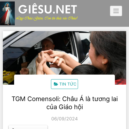
Skip
to
content
TIN TỨC
TGM Comensoli: Châu Á là tương lai
của Giáo hội
06/09/2024