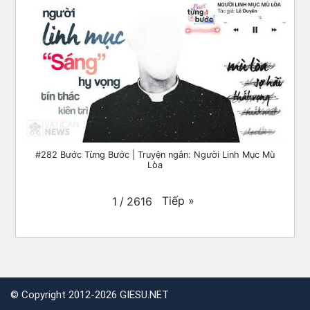
#282 Bước Từng Bước | Truyện ngắn: Người Linh Mục Mù
Lòa
Tiếp
»
1
/
2616
©
Copyright 2012-2026 GIESU.NET