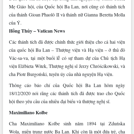
Mẹ Giáo hội, của Quốc hội Ba Lan, nơi cũng có thánh tích
của thánh Gioan Phaolô II và thánh nữ Gianna Beretta Molla
của Ý.
Hồng Thủy – Vatican News
Các thánh tích đã được chính thức giới thiệu cho cả hai viện
của quốc hội Ba Lan – Thượng viện và Hạ viện – ở thủ đô
Vác-sa-va, tại một buổi lễ có sự tham dự của Chủ tịch Hạ
viện Elżbieta Witek, Thượng nghị sĩ Jerzy Chróścikowski, và
cha Piotr Burgoński, tuyên úy của nhà nguyện Hạ viện.
Thông cáo báo chí của Quốc hội Ba Lan hôm ngày
18/12/2020 nói rằng các thánh tích đã được trao cho Quốc
hội theo yêu cầu của nhiều đại biểu và thượng nghị sĩ.
Maximiliano Kolbe
Cha Maximiliano Kolbe sinh năm 1894 tại Zduńska
Wola, miền trung nước Ba Lan. Khi còn là một đứa trẻ, cha