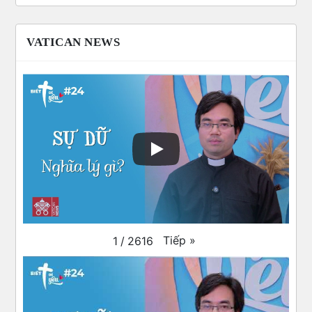
VATICAN NEWS
Tiếp
»
1
/
2616