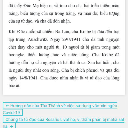
đã thấy Đức Mẹ hiện ra và trao cho cha hai triều thiên: màu
trắng, biểu tượng của sự trong trắng, và màu đỏ, biểu tượng
của sự tử đạo, và cha đã đón nhận.
Khi Đức quốc xã chiếm Ba Lan, cha Kolbe bị đưa đến trại
tập trung Auschwitz. Ngày 29/7/1941 cha đã tình nguyện
chết thay cho một người tù. 10 người tù bị giam trong một
boongke, thiếu lương thực và nước uống. Cha Kolbe đã
hướng dẫn họ cầu nguyện và hát thánh ca. Sau hai tuần, cha
là người duy nhất còn sống. Cha bị chích phenol và qua đời
ngày 14/8/1941. Cha được nhìn nhận là vị tử đạo của lòng
bác ái.
Điều
← Hướng dẫn của Tòa Thánh về việc sử dụng vắc-xin ngừa
hướng
Covid-19
bài
Chứng tá tử đạo của Rosario Livatino, vị thẩm phán bị mafia sát
viết
hại →