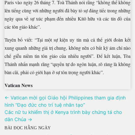
Paris vào ngày 26 tháng 7. Toà Thánh nói rằng “không thể không
lên tiếng cùng với những người đã bày tỏ sự đáng tiếc trong những
ngày qua về sự xúc phạm đến nhiều Kitô hữu và các tín đồ của
các tôn giáo khác”.
Tuyên bố viết: “Tại một sự kiện uy tín mà cả thế giới đoàn kết
xung quanh những giá trị chung, ​​không nên có bất kỳ ám chỉ nào
chế giễu niềm tin tôn giáo của nhiều người”. Để kết luận, Tòa
Thánh nhấn mạnh rằng “quyền tự do ngôn luận, rõ ràng là không
bàn cãi, phải có giới hạn ở sự tôn trọng người khác”.
Vatican News
Điều
← Vatican mời gọi Giáo hội Philippines tham gia định
hướng
hình “Đạo đức cho trí tuệ nhân tạo”
bài
Các nữ tu khiếm thị ở Kenya trình bày chứng tá cho
viết
dân Chúa →
BÀI ĐỌC HẰNG NGÀY