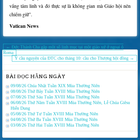
vắng tâm linh và đó thực sự là không gian mà Giáo hội nên
chiếm giữ”.
Vatican News
Điều
← Đức Thánh Cha gặp một số linh mục tại một giáo xứ ở ngoại ô
hướng
Roma
Ý cầu nguyện của ĐTC cho tháng 10: cầu cho Thượng hội đồng →
bài
viết
BÀI ĐỌC HẰNG NGÀY
09/08/26 Chúa Nhật Tuần XIX Mùa Thường Niên
08/08/26 Thứ Bảy Tuần XVIII Mùa Thường Niên
07/08/26 Thứ Sáu Tuần XVIII Mùa Thường Niên
06/08/26 Thứ Năm Tuần XVIII Mùa Thường Niên, Lễ Chúa Giêsu
Hiển Dung
05/08/26 Thứ Tư Tuần XVIII Mùa Thường Niên
04/08/26 Thứ Ba Tuần XVIII Mùa Thường Niên
03/08/26 Thứ Hai Tuần XVIII Mùa Thường Niên