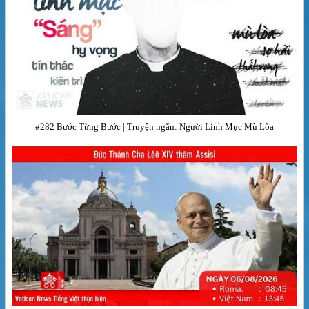
#282 Bước Từng Bước | Truyện ngắn: Người Linh Mục Mù Lòa