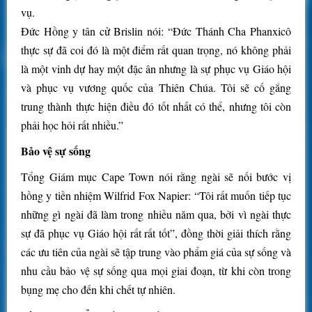
vụ.
Đức Hồng y tân cử Brislin nói: “Đức Thánh Cha Phanxicô
thực sự đã coi đó là một điểm rất quan trọng, nó không phải
là một vinh dự hay một đặc ân nhưng là sự phục vụ Giáo hội
và phục vụ vương quốc của Thiên Chúa. Tôi sẽ cố gắng
trung thành thực hiện điều đó tốt nhất có thể, nhưng tôi còn
phải học hỏi rất nhiều.”
Bảo vệ sự sống
Tổng Giám mục Cape Town nói rằng ngài sẽ nối bước vị
hồng y tiền nhiệm Wilfrid Fox Napier: “Tôi rất muốn tiếp tục
những gì ngài đã làm trong nhiều năm qua, bởi vì ngài thực
sự đã phục vụ Giáo hội rất rất tốt”, đồng thời giải thích rằng
các ưu tiên của ngài sẽ tập trung vào phẩm giá của sự sống và
nhu cầu bảo vệ sự sống qua mọi giai đoạn, từ khi còn trong
bụng mẹ cho đến khi chết tự nhiên.