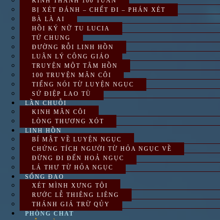
KINH THÁNH 100 TUẦN
BỊ XÉT ĐÁNH – CHẾT ĐI – PHÁN XÉT
BÀ LÀ AI
HỒI KÝ NỮ TU LUCIA
TỨ CHUNG
ĐƯỜNG RỖI LINH HỒN
LUÂN LÝ CÔNG GIÁO
TRUYỆN MỘT TÂM HỒN
100 TRUYỆN MÂN CÔI
TIẾNG NÓI TỪ LUYỆN NGỤC
SỨ ĐIỆP LAO TÙ
LẦN CHUỖI
KINH MÂN CÔI
LÒNG THƯƠNG XÓT
LINH HỒN
BÍ MẬT VỀ LUYỆN NGỤC
CHỨNG TÍCH NGƯỜI TỪ HỎA NGỤC VỀ
ĐỪNG ĐI ĐẾN HOẢ NGỤC
LÁ THƯ TỪ HỎA NGỤC
SỐNG ĐẠO
XÉT MÌNH XƯNG TỘI
RƯỚC LỄ THIÊNG LIÊNG
THÁNH GIÁ TRỪ QỦY
PHÒNG CHAT