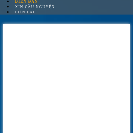
DIỄN ĐÀN
XIN CẦU NGUYỆN
LIÊN LẠC