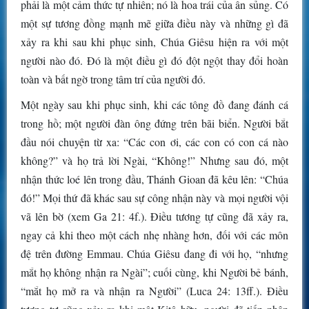
phải là một cảm thức tự nhiên; nó là hoa trái của ân sủng. Có
một sự tương đồng mạnh mẽ giữa điều này và những gì đã
xảy ra khi sau khi phục sinh, Chúa Giêsu hiện ra với một
người nào đó. Đó là một điều gì đó đột ngột thay đổi hoàn
toàn và bất ngờ trong tâm trí của người đó.
Một ngày sau khi phục sinh, khi các tông đồ đang đánh cá
trong hồ; một người đàn ông đứng trên bãi biển. Người bắt
đầu nói chuyện từ xa: “Các con ơi, các con có con cá nào
không?” và họ trả lời Ngài, “Không!” Nhưng sau đó, một
nhận thức loé lên trong đầu, Thánh Gioan đã kêu lên: “Chúa
đó!” Mọi thứ đã khác sau sự công nhận này và mọi người vội
vã lên bờ (xem Ga 21: 4f.). Điều tương tự cũng đã xảy ra,
ngay cả khi theo một cách nhẹ nhàng hơn, đối với các môn
đệ trên đường Emmau. Chúa Giêsu đang đi với họ, “nhưng
mắt họ không nhận ra Ngài”; cuối cùng, khi Người bẻ bánh,
“mắt họ mở ra và nhận ra Người” (Luca 24: 13ff.). Điều