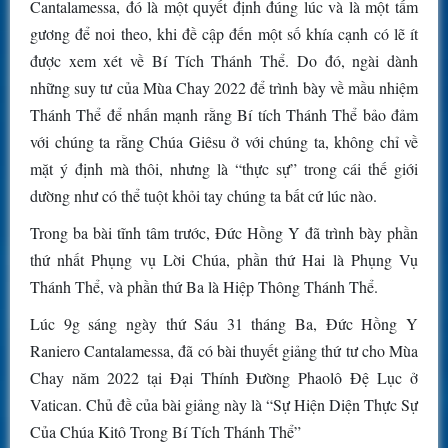
Cantalamessa, đó là một quyết định đúng lúc và là một tấm
gương để noi theo, khi đề cập đến một số khía cạnh có lẽ ít
được xem xét về Bí Tích Thánh Thể. Do đó, ngài dành
những suy tư của Mùa Chay 2022 để trình bày về mầu nhiệm
Thánh Thể để nhấn mạnh rằng Bí tích Thánh Thể bảo đảm
với chúng ta rằng Chúa Giêsu ở với chúng ta, không chỉ về
mặt ý định mà thôi, nhưng là “thực sự” trong cái thế giới
dường như có thể tuột khỏi tay chúng ta bất cứ lúc nào.
Trong ba bài tĩnh tâm trước, Đức Hồng Y đã trình bày phần
thứ nhất Phụng vụ Lời Chúa, phần thứ Hai là Phụng Vụ
Thánh Thể, và phần thứ Ba là Hiệp Thông Thánh Thể.
Lúc 9g sáng ngày thứ Sáu 31 tháng Ba, Đức Hồng Y
Raniero Cantalamessa, đã có bài thuyết giảng thứ tư cho Mùa
Chay năm 2022 tại Đại Thính Đường Phaolô Đệ Lục ở
Vatican. Chủ đề của bài giảng này là “Sự Hiện Diện Thực Sự
Của Chúa Kitô Trong Bí Tích Thánh Thể”