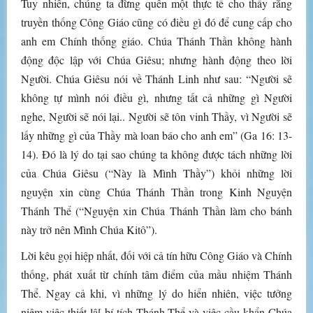
Tuy nhiên, chúng ta đừng quên một thực tế cho thấy rằng
truyền thống Công Giáo cũng có điều gì đó để cung cấp cho
anh em Chính thống giáo. Chúa Thánh Thần không hành
động độc lập với Chúa Giêsu; nhưng hành động theo lời
Người. Chúa Giêsu nói về Thánh Linh như sau: “Người sẽ
không tự mình nói điều gì, nhưng tất cả những gì Người
nghe, Người sẽ nói lại.. Người sẽ tôn vinh Thầy, vì Người sẽ
lấy những gì của Thầy mà loan báo cho anh em” (Ga 16: 13-
14). Đó là lý do tại sao chúng ta không được tách những lời
của Chúa Giêsu (“Này là Mình Thầy”) khỏi những lời
nguyện xin cùng Chúa Thánh Thần trong Kinh Nguyện
Thánh Thể (“Nguyện xin Chúa Thánh Thần làm cho bánh
này trở nên Mình Chúa Kitô”).
Lời kêu gọi hiệp nhất, đối với cả tín hữu Công Giáo và Chính
thống, phát xuất từ chính tâm điểm của mầu nhiệm Thánh
Thể. Ngay cả khi, vì những lý do hiển nhiên, việc tưởng
niệm việc thiết lậ[ bí tích Thánh Thể và việc cầu khẩn Chúa