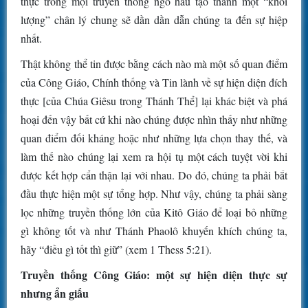
thực trong mọi truyền thống ngõ hầu tạo thành một “khối
lượng” chân lý chung sẽ dần dần dẫn chúng ta đến sự hiệp
nhất.
Thật không thể tin được bằng cách nào mà một số quan điểm
của Công Giáo, Chính thống và Tin lành về sự hiện diện đích
thực [của Chúa Giêsu trong Thánh Thể] lại khác biệt và phá
hoại đến vậy bất cứ khi nào chúng được nhìn thấy như những
quan điểm đối kháng hoặc như những lựa chọn thay thế, và
làm thế nào chúng lại xem ra hội tụ một cách tuyệt vời khi
được kết hợp cẩn thận lại với nhau. Do đó, chúng ta phải bắt
đầu thực hiện một sự tổng hợp. Như vậy, chúng ta phải sàng
lọc những truyền thống lớn của Kitô Giáo để loại bỏ những
gì không tốt và như Thánh Phaolô khuyến khích chúng ta,
hãy “điều gì tốt thì giữ” (xem 1 Thess 5:21).
Truyền thống Công Giáo: một sự hiện diện thực sự
nhưng ẩn giấu