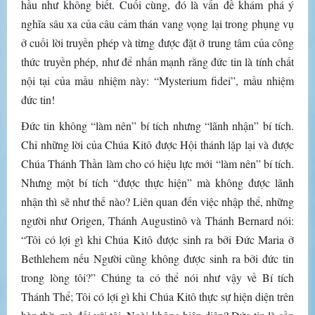
hầu như không biết. Cuối cùng, đó là vấn đề khám phá ý
nghĩa sâu xa của câu cảm thán vang vọng lại trong phụng vụ
ở cuối lời truyền phép và từng được đặt ở trung tâm của công
thức truyền phép, như để nhấn mạnh rằng đức tin là tính chất
nội tại của mầu nhiệm này: “Mysterium fidei”, mầu nhiệm
đức tin!
Đức tin không “làm nên” bí tích nhưng “lãnh nhận” bí tích.
Chỉ những lời của Chúa Kitô được Hội thánh lặp lại và được
Chúa Thánh Thần làm cho có hiệu lực mới “làm nên” bí tích.
Nhưng một bí tích “được thực hiện” mà không được lãnh
nhận thì sẽ như thế nào? Liên quan đến việc nhập thể, những
người như Origen, Thánh Augustinô và Thánh Bernard nói:
“Tôi có lợi gì khi Chúa Kitô được sinh ra bởi Đức Maria ở
Bethlehem nếu Người cũng không được sinh ra bởi đức tin
trong lòng tôi?” Chúng ta có thể nói như vậy về Bí tích
Thánh Thể; Tôi có lợi gì khi Chúa Kitô thực sự hiện diện trên