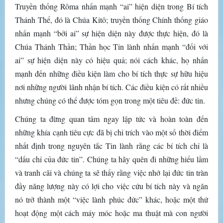
Truyền thống Rôma nhấn mạnh “ai” hiện diện trong Bí tích
Thánh Thể, đó là Chúa Kitô; truyền thống Chính thống giáo
nhấn mạnh “bởi ai” sự hiện diện này được thực hiện, đó là
Chúa Thánh Thần; Thần học Tin lành nhấn mạnh “đối với
ai” sự hiện diện này có hiệu quả; nói cách khác, họ nhấn
mạnh đến những điều kiện làm cho bí tích thực sự hữu hiệu
nơi những người lãnh nhận bí tích. Các điều kiện có rất nhiều
nhưng chúng có thể được tóm gọn trong một tiêu đề: đức tin.
Chúng ta đừng quan tâm ngay lập tức và hoàn toàn đến
những khía cạnh tiêu cực đã bị chỉ trích vào một số thời điểm
nhất định trong nguyên tắc Tin lành rằng các bí tích chỉ là
“dấu chỉ của đức tin”. Chúng ta hãy quên đi những hiểu lầm
và tranh cãi và chúng ta sẽ thấy rằng việc nhớ lại đức tin tràn
đầy năng lượng này có lợi cho việc cứu bí tích này và ngăn
nó trở thành một “việc lành phúc đức” khác, hoặc một thứ
hoạt động một cách máy móc hoặc ma thuật mà con người