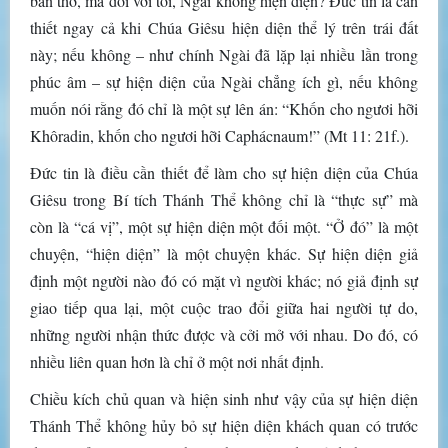
bàn thờ, mà đối với tôi, Ngài không hiện diện? Đức tin là cần
thiết ngay cả khi Chúa Giêsu hiện diện thể lý trên trái đất
này; nếu không – như chính Ngài đã lặp lại nhiều lần trong
phúc âm – sự hiện diện của Ngài chẳng ích gì, nếu không
muốn nói rằng đó chỉ là một sự lên án: “Khốn cho ngươi hỡi
Khôradin, khốn cho ngươi hỡi Caphácnaum!” (Mt 11: 21f.).
Đức tin là điều cần thiết để làm cho sự hiện diện của Chúa
Giêsu trong Bí tích Thánh Thể không chỉ là “thực sự” mà
còn là “cá vị”, một sự hiện diện một đối một. “Ở đó” là một
chuyện, “hiện diện” là một chuyện khác. Sự hiện diện giả
định một người nào đó có mặt vì người khác; nó giả định sự
giao tiếp qua lại, một cuộc trao đổi giữa hai người tự do,
những người nhận thức được và cởi mở với nhau. Do đó, có
nhiều liên quan hơn là chỉ ở một nơi nhất định.
Chiều kích chủ quan và hiện sinh như vậy của sự hiện diện
Thánh Thể không hủy bỏ sự hiện diện khách quan có trước