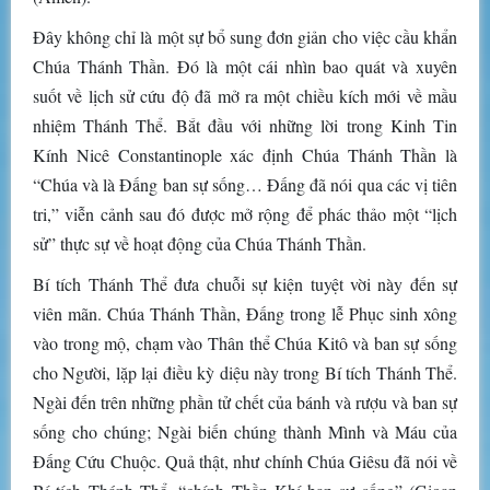
Đây không chỉ là một sự bổ sung đơn giản cho việc cầu khẩn
Chúa Thánh Thần. Đó là một cái nhìn bao quát và xuyên
suốt về lịch sử cứu độ đã mở ra một chiều kích mới về mầu
nhiệm Thánh Thể. Bắt đầu với những lời trong Kinh Tin
Kính Nicê Constantinople xác định Chúa Thánh Thần là
“Chúa và là Đấng ban sự sống… Đấng đã nói qua các vị tiên
tri,” viễn cảnh sau đó được mở rộng để phác thảo một “lịch
sử” thực sự về hoạt động của Chúa Thánh Thần.
Bí tích Thánh Thể đưa chuỗi sự kiện tuyệt vời này đến sự
viên mãn. Chúa Thánh Thần, Đấng trong lễ Phục sinh xông
vào trong mộ, chạm vào Thân thể Chúa Kitô và ban sự sống
cho Người, lặp lại điều kỳ diệu này trong Bí tích Thánh Thể.
Ngài đến trên những phần tử chết của bánh và rượu và ban sự
sống cho chúng; Ngài biến chúng thành Mình và Máu của
Đấng Cứu Chuộc. Quả thật, như chính Chúa Giêsu đã nói về