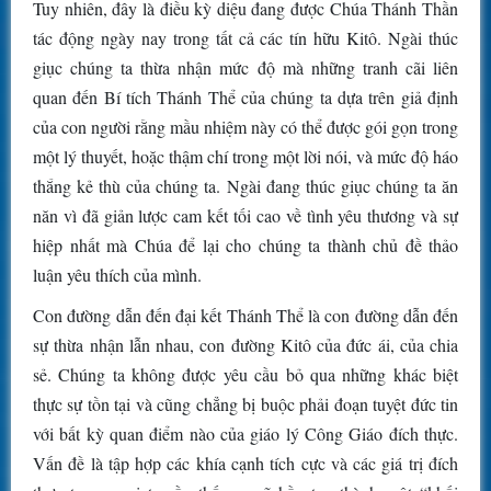
Tuy nhiên, đây là điều kỳ diệu đang được Chúa Thánh Thần
tác động ngày nay trong tất cả các tín hữu Kitô. Ngài thúc
giục chúng ta thừa nhận mức độ mà những tranh cãi liên
quan đến Bí tích Thánh Thể của chúng ta dựa trên giả định
của con người rằng mầu nhiệm này có thể được gói gọn trong
một lý thuyết, hoặc thậm chí trong một lời nói, và mức độ háo
thắng kẻ thù của chúng ta. Ngài đang thúc giục chúng ta ăn
năn vì đã giản lược cam kết tối cao về tình yêu thương và sự
hiệp nhất mà Chúa để lại cho chúng ta thành chủ đề thảo
luận yêu thích của mình.
Con đường dẫn đến đại kết Thánh Thể là con đường dẫn đến
sự thừa nhận lẫn nhau, con đường Kitô của đức ái, của chia
sẻ. Chúng ta không được yêu cầu bỏ qua những khác biệt
thực sự tồn tại và cũng chẳng bị buộc phải đoạn tuyệt đức tin
với bất kỳ quan điểm nào của giáo lý Công Giáo đích thực.
Vấn đề là tập hợp các khía cạnh tích cực và các giá trị đích