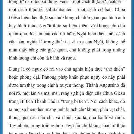
trạng từ đã được sử dụng: vere – một cách thực sự, realiter –
một cách thực tế, substantialiter – một cách cơ bản. Chúa
Giêsu hiện diện thực sự chứ không chỉ đơn giản qua hình ảnh
hay hình thức, Người thực sự hiện diện, và không chỉ chủ
quan qua đức tin của các tín hữu; Ngài hiện diện một cách
căn bản, nghĩa là trong thực tại sâu xa của Ngài, không thể
nhìn thấy bằng các giác quan, chứ không phải trong những
hình tượng chỉ còn là bánh và rượu.
Đúng là có nguy cơ rơi vào chủ nghĩa hiện thực “thô thiển”
hoặc phóng đại. Phương pháp khắc phục nguy cơ này phải
được tìm thấy trong chính truyền thống. Thánh Augustinô đã
nói rõ, một lần và mãi mãi, rằng sự hiện diện của Chúa Giêsu
trong Bí tích Thánh Thể là “trong bí tích”. Nói cách khác, đó
là một sự hiện diện mang tính bí tích chứ không phải vật chất,
thông qua các dấu chỉ, và chính xác là, qua bánh và rượu.
Tuy nhiên, trong trường hợp này, dấu chỉ không loại trừ thực
tại nhưng làm cho nó hiện diện với chúng ta, theo cách duy