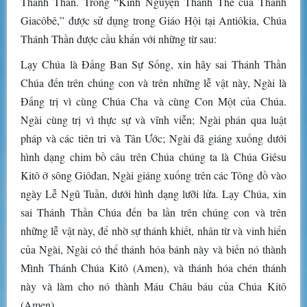
Thánh Thần. Trong “Kinh Nguyện Thánh Thể của Thánh
Giacôbê,” được sử dụng trong Giáo Hội tại Antiôkia, Chúa
Thánh Thần được cầu khẩn với những từ sau:
Lạy Chúa là Đấng Ban Sự Sống, xin hãy sai Thánh Thần
Chúa đến trên chúng con và trên những lễ vật này, Ngài là
Đấng trị vì cùng Chúa Cha và cùng Con Một của Chúa.
Ngài cùng trị vì thực sự và vĩnh viễn; Ngài phán qua luật
pháp và các tiên tri và Tân Ước; Ngài đã giáng xuống dưới
hình dạng chim bồ câu trên Chúa chúng ta là Chúa Giêsu
Kitô ở sông Giôđan, Ngài giáng xuống trên các Tông đồ vào
ngày Lễ Ngũ Tuần, dưới hình dạng lưỡi lửa. Lạy Chúa, xin
sai Thánh Thần Chúa đến ba lần trên chúng con và trên
những lễ vật này, để nhờ sự thánh khiết, nhân từ và vinh hiển
của Ngài, Ngài có thể thánh hóa bánh này và biến nó thành
Mình Thánh Chúa Kitô (Amen), và thánh hóa chén thánh
này và làm cho nó thành Máu Châu báu của Chúa Kitô
(Amen).