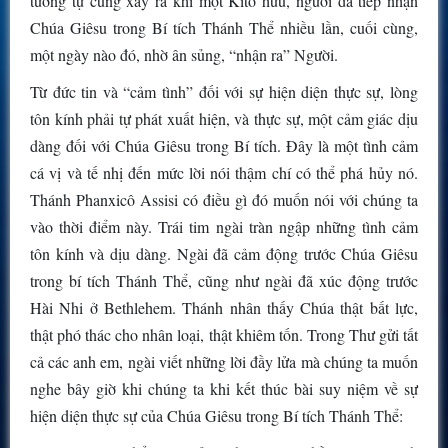
tương tự cũng xảy ra khi một Kitô hữu, người đã tiếp nhận
Chúa Giêsu trong Bí tích Thánh Thể nhiều lần, cuối cùng,
một ngày nào đó, nhờ ân sủng, “nhận ra” Người.
Từ đức tin và “cảm tình” đối với sự hiện diện thực sự, lòng
tôn kính phải tự phát xuất hiện, và thực sự, một cảm giác dịu
dàng đối với Chúa Giêsu trong Bí tích. Đây là một tình cảm
cá vị và tế nhị đến mức lời nói thậm chí có thể phá hủy nó.
Thánh Phanxicô Assisi có điều gì đó muốn nói với chúng ta
vào thời điểm này. Trái tim ngài tràn ngập những tình cảm
tôn kính và dịu dàng. Ngài đã cảm động trước Chúa Giêsu
trong bí tích Thánh Thể, cũng như ngài đã xúc động trước
Hài Nhi ở Bethlehem. Thánh nhân thấy Chúa thật bất lực,
thật phó thác cho nhân loại, thật khiêm tốn. Trong Thư gửi tất
cả các anh em, ngài viết những lời đầy lửa mà chúng ta muốn
nghe bây giờ khi chúng ta khi kết thúc bài suy niệm về sự
hiện diện thực sự của Chúa Giêsu trong Bí tích Thánh Thể: