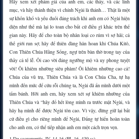
Hãy xem xét phẩm giá của anh em, các thầy, và các linh
mục, và hãy thánh thiện vì chính Ngài là thánh… Thật là một
sự khốn khổ và yếu đuối đáng trách khi anh em có Ngài hiện
diện như thế mà lại lo toan cho bất cứ điều gì khác trên thế
gian này. Hãy để cho toàn bộ nhân loại co rúm vì sợ hãi; cả
thế giới run sợ; hãy để thiên đàng hân hoan khi Chúa Kitô,
Con Thiên Chúa Hằng Sống, ngự trên bàn thờ trong tay của
thầy cả tế lễ. Ôi cao vời đáng ngưỡng mộ và uy phong tuyệt
vời! Ôi khiêm nhường siêu phàm! Ôi khiêm nhường cao cả!
Chúa của vũ trụ, Thiên Chúa và là Con Chúa Cha, tự hạ
mình đến mức để cứu rỗi chúng ta, Ngài đã ẩn mình dưới một
tấm bánh. Hỡi anh em, hãy xem xét sự khiêm nhường của
Thiên Chúa và “hãy đổ hết lòng mình ra trước mặt Ngài, và
hãy hạ mình để được Ngài tôn cao. Vì vậy, đừng giữ lại bất
cứ điều gì cho riêng mình để Ngài, Đấng tự hiến hoàn toàn
cho anh em, có thể tiếp nhận anh em một cách trọn vẹn.
1.De sacramentis, IV, 14-16 (PL 16, 439 ss).