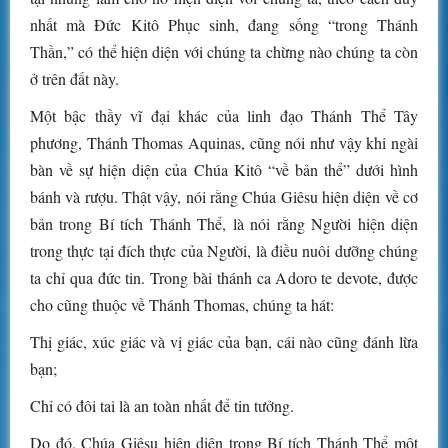
nhất mà Đức Kitô Phục sinh, đang sống “trong Thánh
Thần,” có thể hiện diện với chúng ta chừng nào chúng ta còn
ở trên đất này.
Một bậc thầy vĩ đại khác của linh đạo Thánh Thể Tây
phương, Thánh Thomas Aquinas, cũng nói như vậy khi ngài
bàn về sự hiện diện của Chúa Kitô “về bản thể” dưới hình
bánh và rượu. Thật vậy, nói rằng Chúa Giêsu hiện diện về cơ
bản trong Bí tích Thánh Thể, là nói rằng Người hiện diện
trong thực tại đích thực của Người, là điều nuôi dưỡng chúng
ta chỉ qua đức tin. Trong bài thánh ca Adoro te devote, được
cho cũng thuộc về Thánh Thomas, chúng ta hát:
Thị giác, xúc giác và vị giác của bạn, cái nào cũng đánh lừa
bạn;
Chỉ có đôi tai là an toàn nhất để tin tưởng.
Do đó, Chúa Giêsu hiện diện trong Bí tích Thánh Thể một