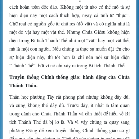
cách hoàn toàn độc đáo. Không một từ nào có thể mô tả sự
hiện diện này một cách thích hợp, ngay cả tính từ “thực”.
Chữ real có nguồn gốc từ chữ res (đồ vật) và có nghĩa như là
một đồ vật hay một vật thể. Nhưng Chúa Giêsu không hiện
diện trong Bí tích Thánh Thể như một “vật” hay một vật thể,
mà là một con người. Nếu chúng ta thực sự muốn đặt tên cho
sự hiện diện này, thì tốt hơn là chỉ nên nói sự hiện diện
“Thánh Thể”, bởi vì nó chỉ xảy ra trong Bí tích Thánh Thể.
Truyền thống Chính thống giáo: hành động của Chúa
Thánh Thần.
Thần học phương Tây rất phong phú nhưng không đầy đủ,
và cũng không thể đầy đủ. Trước đây, ít nhất là tầm quan
trọng dành cho Chúa Thánh Thần và cần thiết để hiểu về Bí
tích Thánh Thể đã bị lơ là. Và vì vậy chúng ta quay sang
phương Đông để xem truyền thống Chính thống giáo có gì
để cung cấp cho chúng ta. Thái độ của chúng ta ngày nay đã