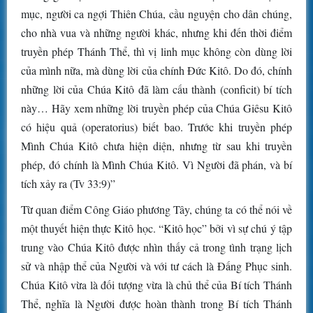
mục, người ca ngợi Thiên Chúa, cầu nguyện cho dân chúng,
cho nhà vua và những người khác, nhưng khi đến thời điểm
truyền phép Thánh Thể, thì vị linh mục không còn dùng lời
của mình nữa, mà dùng lời của chính Đức Kitô. Do đó, chính
những lời của Chúa Kitô đã làm cấu thành (conficit) bí tích
này… Hãy xem những lời truyền phép của Chúa Giêsu Kitô
có hiệu quả (operatorius) biết bao. Trước khi truyền phép
Mình Chúa Kitô chưa hiện diện, nhưng từ sau khi truyền
phép, đó chính là Mình Chúa Kitô. Vì Người đã phán, và bí
tích xảy ra (Tv 33:9)”
Từ quan điểm Công Giáo phương Tây, chúng ta có thể nói về
một thuyết hiện thực Kitô học. “Kitô học” bởi vì sự chú ý tập
trung vào Chúa Kitô được nhìn thấy cả trong tình trạng lịch
sử và nhập thể của Người và với tư cách là Đấng Phục sinh.
Chúa Kitô vừa là đối tượng vừa là chủ thể của Bí tích Thánh
Thể, nghĩa là Người được hoàn thành trong Bí tích Thánh