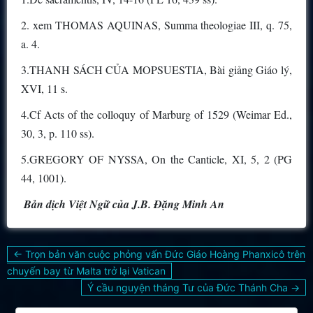
2. xem THOMAS AQUINAS, Summa theologiae III, q. 75,
a. 4.
3.THANH SÁCH CỦA MOPSUESTIA, Bài giảng Giáo lý,
XVI, 11 s.
4.Cf Acts of the colloquy of Marburg of 1529 (Weimar Ed.,
30, 3, p. 110 ss).
5.GREGORY OF NYSSA, On the Canticle, XI, 5, 2 (PG
44, 1001).
Bản dịch Việt Ngữ của J.B. Đặng Minh An
Điều
← Trọn bản văn cuộc phỏng vấn Đức Giáo Hoàng Phanxicô trên
hướng
chuyến bay từ Malta trở lại Vatican
bài
Ý cầu nguyện tháng Tư của Đức Thánh Cha →
viết