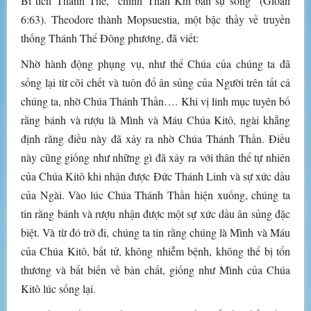
Bí tích Thánh Thể, “chính Thần Khí ban sự sống” (Gioan
6:63). Theodore thành Mopsuestia, một bậc thầy về truyền
thống Thánh Thể Đông phương, đã viết:
Nhờ hành động phụng vụ, như thể Chúa của chúng ta đã
sống lại từ cõi chết và tuôn đổ ân sủng của Người trên tất cả
chúng ta, nhờ Chúa Thánh Thần…. Khi vị linh mục tuyên bố
rằng bánh và rượu là Mình và Máu Chúa Kitô, ngài khẳng
định rằng điều này đã xảy ra nhờ Chúa Thánh Thần. Điều
này cũng giống như những gì đã xảy ra với thân thể tự nhiên
của Chúa Kitô khi nhận được Đức Thánh Linh và sự xức dầu
của Ngài. Vào lúc Chúa Thánh Thần hiện xuống, chúng ta
tin rằng bánh và rượu nhận được một sự xức dầu ân sủng đặc
biệt. Và từ đó trở đi, chúng ta tin rằng chúng là Mình và Máu
của Chúa Kitô, bất tử, không nhiễm bệnh, không thể bị tổn
thương và bất biến về bản chất, giống như Mình của Chúa
Kitô lúc sống lại.