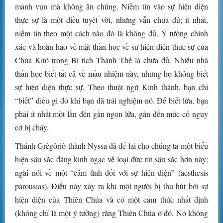
mảnh vụn mà không ăn chúng. Niềm tin vào sự hiện diện
thực sự là một điều tuyệt vời, nhưng vẫn chưa đủ; ít nhất,
niềm tin theo một cách nào đó là không đủ. Ý tưởng chính
xác và hoàn hảo về mặt thần học về sự hiện diện thực sự của
Chúa Kitô trong Bí tích Thánh Thể là chưa đủ. Nhiều nhà
thần học biết tất cả về mầu nhiệm này, nhưng họ không biết
sự hiện diện thực sự. Theo thuật ngữ Kinh thánh, bạn chỉ
“biết” điều gì đó khi bạn đã trải nghiệm nó. Để biết lửa, bạn
phải ít nhất một lần đến gần ngọn lửa, gần đến mức có nguy
cơ bị cháy.
Thánh Grêgôriô thành Nyssa đã để lại cho chúng ta một biểu
hiện sâu sắc đáng kinh ngạc về loại đức tin sâu sắc hơn này;
ngài nói về một “cảm tình đối với sự hiện diện” (aesthesis
parousias). Điều này xảy ra khi một người bị thu hút bởi sự
hiện diện của Thiên Chúa và có một cảm thức nhất định
(không chỉ là một ý tưởng) rằng Thiên Chúa ở đó. Nó không