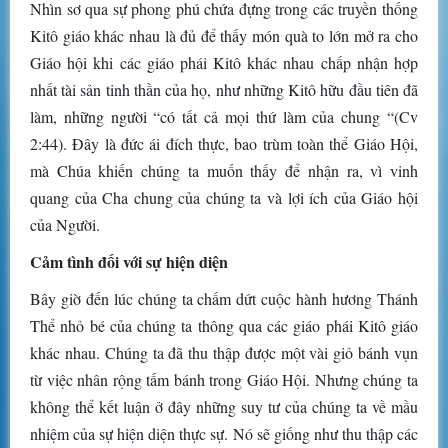
Nhìn sơ qua sự phong phú chứa đựng trong các truyền thống
Kitô giáo khác nhau là đủ để thấy món quà to lớn mở ra cho
Giáo hội khi các giáo phái Kitô khác nhau chấp nhận hợp
nhất tài sản tinh thần của họ, như những Kitô hữu đầu tiên đã
làm, những người “có tất cả mọi thứ làm của chung “(Cv
2:44). Đây là đức ái đích thực, bao trùm toàn thể Giáo Hội,
mà Chúa khiến chúng ta muốn thấy để nhận ra, vì vinh
quang của Cha chung của chúng ta và lợi ích của Giáo hội
của Người.
Cảm tình đối với sự hiện diện
Bây giờ đến lúc chúng ta chấm dứt cuộc hành hương Thánh
Thể nhỏ bé của chúng ta thông qua các giáo phái Kitô giáo
khác nhau. Chúng ta đã thu thập được một vài giỏ bánh vụn
từ việc nhân rộng tấm bánh trong Giáo Hội. Nhưng chúng ta
không thể kết luận ở đây những suy tư của chúng ta về mầu
nhiệm của sự hiện diện thực sự. Nó sẽ giống như thu thập các