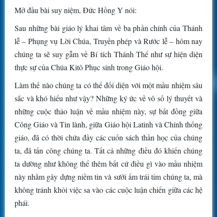
Mở đầu bài suy niệm, Đức Hồng Y nói:
Sau những bài giáo lý khai tâm về ba phần chính của Thánh
lễ – Phụng vụ Lời Chúa, Truyền phép và Rước lễ – hôm nay
chúng ta sẽ suy gẫm về Bí tích Thánh Thể như sự hiện diện
thực sự của Chúa Kitô Phục sinh trong Giáo hội.
Làm thế nào chúng ta có thể đối diện với một mầu nhiệm sâu
sắc và khó hiểu như vậy? Những ký ức về vô số lý thuyết và
những cuộc thảo luận về mầu nhiệm này, sự bất đồng giữa
Công Giáo và Tin lành, giữa Giáo hội Latinh và Chính thống
giáo, đã có thời chứa đầy các cuốn sách thần học của chúng
ta, đã tấn công chúng ta. Tất cả những điều đó khiến chúng
ta dường như không thể thêm bất cứ điều gì vào mầu nhiệm
này nhằm gây dựng niềm tin và sưởi ấm trái tim chúng ta, mà
không tránh khỏi việc sa vào các cuộc luận chiến giữa các hệ
phái.