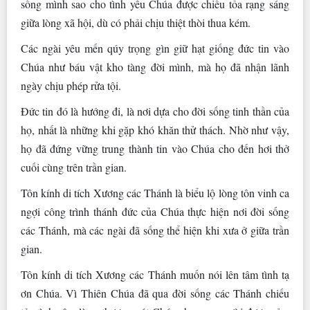
sống mình sao cho tình yêu Chúa được chiếu tỏa rạng sáng
giữa lòng xã hội, dù có phải chịu thiệt thòi thua kém.
Các ngài yêu mến qúy trọng gìn giữ hạt giống đức tin vào
Chúa như báu vật kho tàng đời mình, mà họ đã nhận lãnh
ngày chịu phép rửa tội.
Đức tin đó là hướng đi, là nơi dựa cho đời sống tinh thần của
họ, nhất là những khi gặp khó khăn thử thách. Nhờ như vậy,
họ đã đứng vững trung thành tin vào Chúa cho đến hơi thở
cuối cùng trên trần gian.
Tôn kính di tích Xương các Thánh là biểu lộ lòng tôn vinh ca
ngợi công trình thánh đức của Chúa thực hiện nơi đời sống
các Thánh, mà các ngài đã sống thể hiện khi xưa ở giữa trần
gian.
Tôn kính di tích Xương các Thánh muốn nói lên tâm tình tạ
ơn Chúa. Vì Thiên Chúa đã qua đời sống các Thánh chiếu