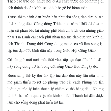
Theo cao trào đó, nhiều nơi ở Âu châu trước đó có những di
tích thánh để tôn kính, sau đó tháo gỡ bỏ hòan toàn.
Trước thảm cảnh đau buồn hầu như đời sống đạo đức bị tàn
phá xuống dốc, Công đồng Tridentino năm 1563 đã đưa ra
luận cứ phản bác lại những phê bình chỉ trích của những giáo
phái Tin Lành cải cách phủ nhận tập tục đạo đức tôn kính di
tích Thánh. Đồng thời Công đồng muốn cổ võ làm sống lại
tập tục đạo đức bình dân này trong Giáo Hội Công Giáo.
Có làn gió mới tươi mát thổi vào, tập tục đạo đức bình dân
này sống động trở lại trong đời sống Giáo Hội từ ngày đó.
Bước sang thế kỷ thứ 20. tập tục đạo đức này lần nữa bị lu
mờ giảm thiểu rõ rệt do phong trào cải cách Phụng vụ lấn
lướt dựa trên lý luận thuần lý chiếm vị thế hàng đầu. Nhưng
từ hơn hai năm qua việc tôn kính di tích Thánh lại dần được
làm cho sống động phát triển trở lại.