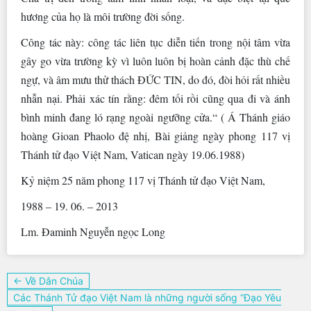
hương của họ là môi trường đời sống.
Công tác này: công tác liên tục diễn tiến trong nội tâm vừa
gây go vừa trường kỳ vì luôn luôn bị hoàn cảnh đặc thù chế
ngự, và âm mưu thử thách ĐỨC TIN, do đó, đòi hỏi rất nhiều
nhẫn nại. Phải xác tín rằng: đêm tối rồi cũng qua đi và ánh
bình minh đang ló rạng ngoài ngưỡng cửa.“ ( Á Thánh giáo
hoàng Gioan Phaolo đệ nhị, Bài giảng ngày phong 117 vị
Thánh tử đạo Việt Nam, Vatican ngày 19.06.1988)
Kỷ niệm 25 năm phong 117 vị Thánh tử đạo Việt Nam,
1988 – 19. 06. – 2013
Lm. Đaminh Nguyễn ngọc Long
Điều
← Về Dân Chúa
hướng
Các Thánh Tử đạo Việt Nam là những người sống “Đạo Yêu
bài