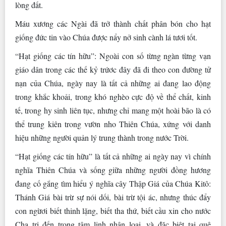
lòng đất.
Máu xương các Ngài đã trở thành chất phân bón cho hạt
giống đức tin vào Chúa được nẩy nở sinh cành lá tươi tốt.
“Hạt giống các tín hữu”: Ngoài con số từng ngàn từng vạn
giáo dân trong các thế kỷ trứơc đây đã đi theo con đường tử
nạn của Chúa, ngày nay là tất cả những ai đang lao động
trong khắc khoải, trong khó nghèo cực độ về thể chất, kinh
tế, trong hy sinh liên tục, nhưng chỉ mang một hoài bão là có
thể trung kiên trong vườn nho Thiên Chúa, xứng với danh
hiệu những người quản lý trung thành trong nước Trời.
“Hạt giống các tín hữu” là tất cả những ai ngày nay vì chính
nghĩa Thiên Chúa và sống giữa những người đồng hương
đang cố gắng tìm hiểu ý nghĩa cây Thập Giá của Chúa Kitô:
Thánh Giá bài trừ sự nói dối, bài trừ tội ác, nhưng thúc đẩy
con ngừơi biết thinh lặng, biết tha thứ, biết cầu xin cho nước
Cha trị đến trong tâm linh nhân loại, và đặc biệt tại quê