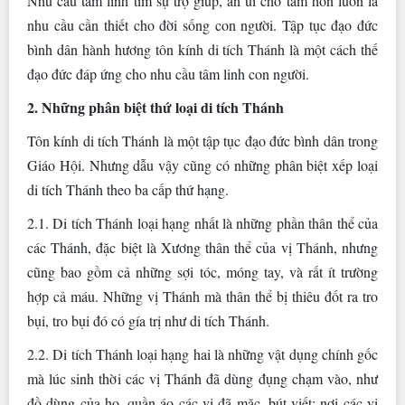
Nhu cầu tâm linh tìm sự trợ giúp, an ủi cho tâm hồn luôn là
nhu cầu cần thiết cho đời sống con người. Tập tục đạo đức
bình dân hành hương tôn kính di tích Thánh là một cách thế
đạo đức đáp ứng cho nhu cầu tâm linh con người.
2. Những phân biệt thứ loại di tích Thánh
Tôn kính di tích Thánh là một tập tục đạo đức bình dân trong
Giáo Hội. Nhưng dẫu vậy cũng có những phân biệt xếp loại
di tích Thánh theo ba cấp thứ hạng.
2.1. Di tích Thánh loại hạng nhất là những phần thân thể của
các Thánh, đặc biệt là Xương thân thể của vị Thánh, nhưng
cũng bao gồm cả những sợi tóc, móng tay, và rất ít trường
hợp cả máu. Những vị Thánh mà thân thể bị thiêu đốt ra tro
bụi, tro bụi đó có gía trị như di tích Thánh.
2.2. Di tích Thánh loại hạng hai là những vật dụng chính gốc
mà lúc sinh thời các vị Thánh đã dùng đụng chạm vào, như
đồ dùng của họ, quần áo các vị đã mặc, bút viết; nơi các vị