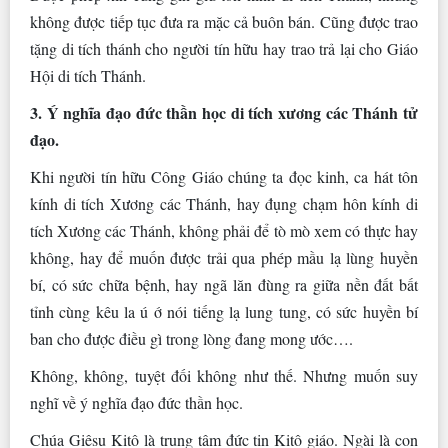
không được tiếp tục đưa ra mặc cả buôn bán. Cũng được trao
tặng di tích thánh cho người tín hữu hay trao trả lại cho Giáo
Hội di tích Thánh.
3. Ý nghĩa đạo đức thần học di tích xương các Thánh tử
đạo.
Khi người tín hữu Công Giáo chúng ta đọc kinh, ca hát tôn
kính di tích Xương các Thánh, hay đụng chạm hôn kính di
tích Xương các Thánh, không phải để tò mò xem có thực hay
không, hay để muốn được trải qua phép mầu lạ lùng huyền
bí, có sức chữa bệnh, hay ngã lăn đùng ra giữa nền đất bất
tỉnh cùng kêu la ú ớ nói tiếng lạ lung tung, có sức huyền bí
ban cho được điều gì trong lòng đang mong ước….
Không, không, tuyệt đối không như thế. Nhưng muốn suy
nghĩ về ý nghĩa đạo đức thần học.
Chúa Giêsu Kitô là trung tâm đức tin Kitô giáo. Ngài là con