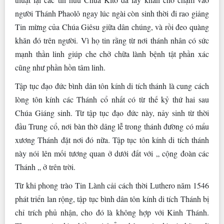
người Thánh Phaolô ngay lúc ngài còn sinh thời đi rao giảng
Tin mừng của Chúa Giêsu giữa dân chúng, và rồi đeo quàng
khăn đó trên người. Vì họ tin rằng từ nơi thánh nhân có sức
mạnh thần linh giúp che chở chữa lành bệnh tật phần xác
cũng như phần hồn tâm linh.
Tập tục đạo đức bình dân tôn kính di tích thánh là cung cách
lòng tôn kính các Thánh cổ nhất có từ thế kỷ thứ hai sau
Chúa Giáng sinh. Từ tập tục đạo đức này, nảy sinh từ thời
đầu Trung cổ, nơi bàn thờ dâng lễ trong thánh đường có mẩu
xương Thánh đặt nơi đó nữa. Tập tục tôn kính di tích thánh
này nói lên mối tương quan ở dưới đất với „ cộng đoàn các
Thánh „ ở trên trời.
Từ khi phong trào Tin Lành cải cách thời Luthero năm 1546
phát triển lan rộng, tập tục bình dân tôn kính di tích Thánh bị
chỉ trích phủ nhận, cho đó là không hợp với Kinh Thánh.