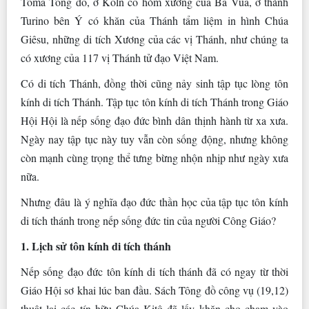
Toma Tông đồ, ở Köln có hòm xương của Ba Vua, ở thành
Turino bên Ý có khăn của Thánh tẩm liệm in hình Chúa
Giêsu, những di tích Xương của các vị Thánh, như chúng ta
có xương của 117 vị Thánh tử đạo Việt Nam.
Có di tích Thánh, đồng thời cũng nảy sinh tập tục lòng tôn
kính di tích Thánh. Tập tục tôn kính di tích Thánh trong Giáo
Hội Hội là nếp sống đạo đức bình dân thịnh hành từ xa xưa.
Ngày nay tập tục này tuy vẫn còn sống động, nhưng không
còn mạnh cùng trọng thể tưng bừng nhộn nhịp như ngày xưa
nữa.
Nhưng đâu là ý nghĩa đạo đức thần học của tập tục tôn kính
di tích thánh trong nếp sống đức tin của người Công Giáo?
1. Lịch sử tôn kính di tích thánh
Nếp sống đạo đức tôn kính di tích thánh đã có ngay từ thời
Giáo Hội sơ khai lúc ban đầu. Sách Tông đồ công vụ (19,12)
thuật lại các tín hữu Chúa Kitô đã lấy khăn cho chạm vào