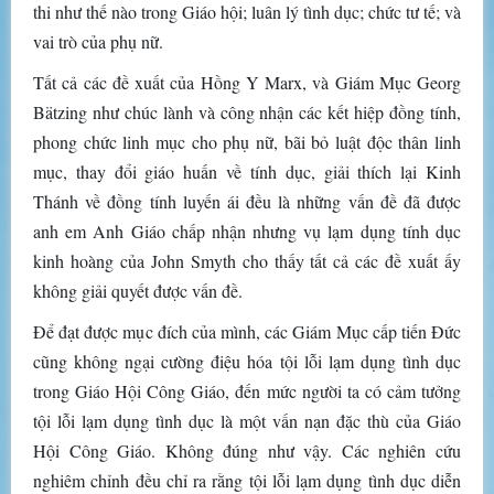
thi như thế nào trong Giáo hội; luân lý tình dục; chức tư tế; và
vai trò của phụ nữ.
Tất cả các đề xuất của Hồng Y Marx, và Giám Mục Georg
Bätzing như chúc lành và công nhận các kết hiệp đồng tính,
phong chức linh mục cho phụ nữ, bãi bỏ luật độc thân linh
mục, thay đổi giáo huấn về tính dục, giải thích lại Kinh
Thánh về đồng tính luyến ái đều là những vấn đề đã được
anh em Anh Giáo chấp nhận nhưng vụ lạm dụng tính dục
kinh hoàng của John Smyth cho thấy tất cả các đề xuất ấy
không giải quyết được vấn đề.
Để đạt được mục đích của mình, các Giám Mục cấp tiến Đức
cũng không ngại cường điệu hóa tội lỗi lạm dụng tình dục
trong Giáo Hội Công Giáo, đến mức người ta có cảm tưởng
tội lỗi lạm dụng tình dục là một vấn nạn đặc thù của Giáo
Hội Công Giáo. Không đúng như vậy. Các nghiên cứu
nghiêm chỉnh đều chỉ ra rằng tội lỗi lạm dụng tình dục diễn