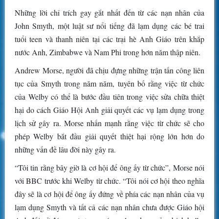
Những lời chỉ trích gay gắt nhất đến từ các nạn nhân của
John Smyth, một luật sư nổi tiếng đã lạm dụng các bé trai
tuổi teen và thanh niên tại các trại hè Anh Giáo trên khắp
nước Anh, Zimbabwe và Nam Phi trong hơn năm thập niên.
Andrew Morse, người đã chịu đựng những trận tấn công liên
tục của Smyth trong năm năm, tuyên bố rằng việc từ chức
của Welby có thể là bước đầu tiên trong việc sửa chữa thiệt
hại do cách Giáo Hội Anh giải quyết các vụ lạm dụng trong
lịch sử gây ra. Morse nhấn mạnh rằng việc từ chức sẽ cho
phép Welby bắt đầu giải quyết thiệt hại rộng lớn hơn do
những vấn đề lâu đời này gây ra.
“Tôi tin rằng bây giờ là cơ hội để ông ấy từ chức”, Morse nói
với BBC trước khi Welby từ chức. “Tôi nói cơ hội theo nghĩa
đây sẽ là cơ hội để ông ấy đứng về phía các nạn nhân của vụ
lạm dụng Smyth và tất cả các nạn nhân chưa được Giáo hội