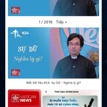
Tiếp
»
1
/
2616
Biết Để Yêu #24: Sự Dữ - Nghĩa lý gì?