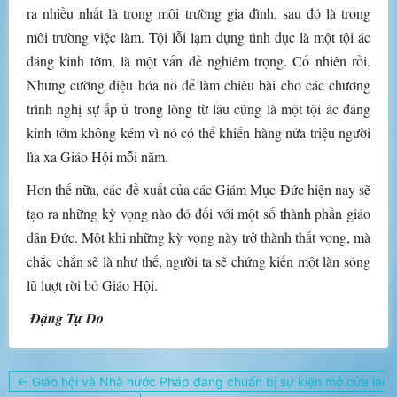
ra nhiều nhất là trong môi trường gia đình, sau đó là trong
môi trường việc làm. Tội lỗi lạm dụng tình dục là một tội ác
đáng kinh tởm, là một vấn đề nghiêm trọng. Cố nhiên rồi.
Nhưng cường điệu hóa nó để làm chiêu bài cho các chương
trình nghị sự ấp ủ trong lòng từ lâu cũng là một tội ác đáng
kinh tởm không kém vì nó có thể khiến hàng nửa triệu người
lìa xa Giáo Hội mỗi năm.
Hơn thế nữa, các đề xuất của các Giám Mục Đức hiện nay sẽ
tạo ra những kỳ vọng nào đó đối với một số thành phần giáo
dân Đức. Một khi những kỳ vọng này trở thành thất vọng, mà
chắc chắn sẽ là như thế, người ta sẽ chứng kiến một làn sóng
lũ lượt rời bỏ Giáo Hội.
Đặng Tự Do
Điều
← Giáo hội và Nhà nước Pháp đang chuẩn bị sự kiện mở cửa lại