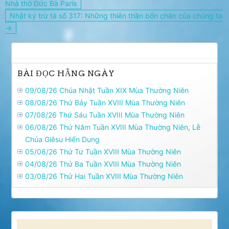
hướng
Nhà thờ Đức Bà Paris
bài
Nhật ký trừ tà số 317: Những thiên thần bốn chân của chúng ta
viết
→
BÀI ĐỌC HẰNG NGÀY
09/08/26 Chúa Nhật Tuần XIX Mùa Thường Niên
08/08/26 Thứ Bảy Tuần XVIII Mùa Thường Niên
07/08/26 Thứ Sáu Tuần XVIII Mùa Thường Niên
06/08/26 Thứ Năm Tuần XVIII Mùa Thường Niên, Lễ
Chúa Giêsu Hiển Dung
05/08/26 Thứ Tư Tuần XVIII Mùa Thường Niên
04/08/26 Thứ Ba Tuần XVIII Mùa Thường Niên
03/08/26 Thứ Hai Tuần XVIII Mùa Thường Niên