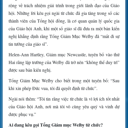
rộng về trách nhiệm giải trình trong giới lãnh đạo của Giáo
hội. Những lời kêu gọi ngài từ chức đã gia tăng trong số các
thành viên của Tổng hội đồng, là cơ quan quản lý quốc gia
của Giáo hội Anh, khi một số giáo sĩ đã đưa ra một bản kiến
nghị khẳng định rằng Tổng Giám Mục Welby đã “mất đi sự
tin tưởng của giáo sĩ”.
Helen-Ann Hartley, Giám mục Newcastle, tuyên bố vào thứ
Hai rằng lập trường của Welby đã trở nên “không thể duy trì”
được sau bản kiến nghị.
Tổng Giám Mục Welby cho biết trong một tuyên bố: “Sau
khi xin phép Đức vua, tôi đã quyết định từ chức”.
Ngài nói thêm: “Tôi tin rằng việc từ chức là vì lợi ích tốt nhất
của Giáo hội Anh, nơi mà tôi vô cùng yêu quý và vinh dự
được phục vụ.”
Ai đang kêu gọi Tổng Giám mục Welby từ chức?