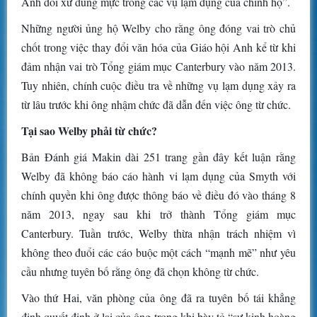
Anh đối xử đúng mực trong các vụ lạm dụng của chính họ”.
Những người ủng hộ Welby cho rằng ông đóng vai trò chủ
chốt trong việc thay đổi văn hóa của Giáo hội Anh kể từ khi
đảm nhận vai trò Tổng giám mục Canterbury vào năm 2013.
Tuy nhiên, chính cuộc điều tra về những vụ lạm dụng xảy ra
từ lâu trước khi ông nhậm chức đã dẫn đến việc ông từ chức.
Tại sao Welby phải từ chức?
Bản Đánh giá Makin dài 251 trang gần đây kết luận rằng
Welby đã không báo cáo hành vi lạm dụng của Smyth với
chính quyền khi ông được thông báo về điều đó vào tháng 8
năm 2013, ngay sau khi trở thành Tổng giám mục
Canterbury. Tuần trước, Welby thừa nhận trách nhiệm vì
không theo đuổi các cáo buộc một cách “mạnh mẽ” như yêu
cầu nhưng tuyên bố rằng ông đã chọn không từ chức.
Vào thứ Hai, văn phòng của ông đã ra tuyên bố tái khẳng
định quyết định ở lại của ông trong khi bày tỏ “sự kinh hoàng