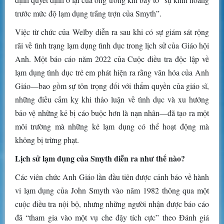
trước mức độ lạm dụng trắng trợn của Smyth”.
Việc từ chức của Welby diễn ra sau khi có sự giám sát rộng
rãi về tình trạng lạm dụng tình dục trong lịch sử của Giáo hội
Anh. Một báo cáo năm 2022 của Cuộc điều tra độc lập về
lạm dụng tình dục trẻ em phát hiện ra rằng văn hóa của Anh
Giáo—bao gồm sự tôn trọng đối với thẩm quyền của giáo sĩ,
những điều cấm kỵ khi thảo luận về tình dục và xu hướng
bảo vệ những kẻ bị cáo buộc hơn là nạn nhân—đã tạo ra một
môi trường mà những kẻ lạm dụng có thể hoạt động mà
không bị trừng phạt.
Lịch sử lạm dụng của Smyth diễn ra như thế nào?
Các viên chức Anh Giáo lần đầu tiên được cảnh báo về hành
vi lạm dụng của John Smyth vào năm 1982 thông qua một
cuộc điều tra nội bộ, nhưng những người nhận được báo cáo
đã “tham gia vào một vụ che đậy tích cực” theo Đánh giá