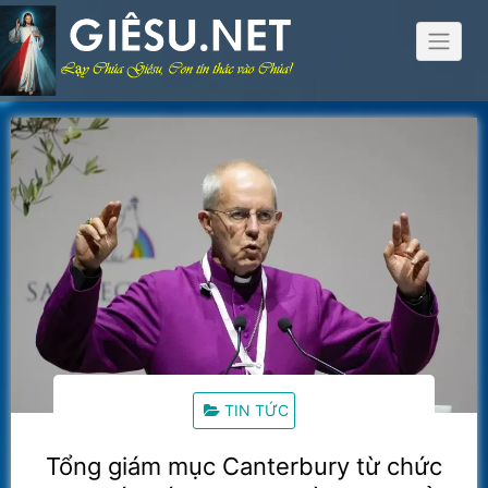
Skip
to
content
TIN TỨC
Tổng giám mục Canterbury từ chức