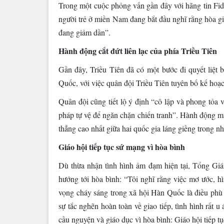
Trong một cuộc phỏng vấn gần đây với hãng tin Fid
người trẻ ở miền Nam đang bắt đầu nghĩ rằng hòa gi
đang giảm dần”.
Hành động cắt đứt liên lạc của phía Triều Tiên
Gần đây, Triều Tiên đã có một bước đi quyết liệt
Quốc, với việc quân đội Triều Tiên tuyên bố kế hoạc
Quân đội cũng tiết lộ ý định “cô lập và phong tỏa v
pháp tự vệ để ngăn chặn chiến tranh”. Hành động m
thẳng cao nhất giữa hai quốc gia láng giềng trong 
Giáo hội tiếp tục sứ mạng vì hòa bình
Dù thừa nhận tình hình ảm đạm hiện tại, Tổng Gi
hướng tới hòa bình: “Tôi nghĩ rằng việc mơ ước, h
vọng cháy sáng trong xã hội Hàn Quốc là điều phù hợ
sự tắc nghẽn hoàn toàn về giao tiếp, tình hình rất 
cầu nguyện và giáo dục vì hòa bình: Giáo hội tiếp tụ