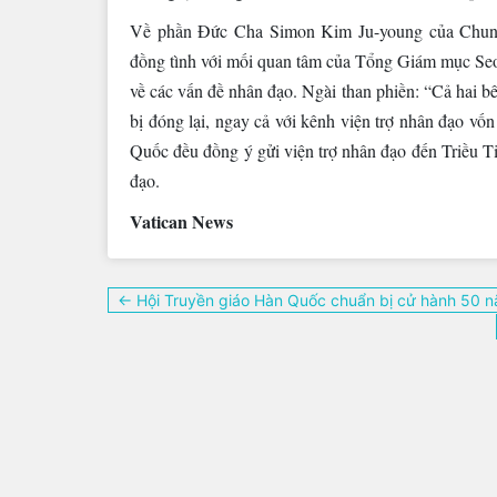
Về phần Đức Cha Simon Kim Ju-young của Chunc
đồng tình với mối quan tâm của Tổng Giám mục Seoul
về các vấn đề nhân đạo. Ngài than phiền: “Cả hai bê
bị đóng lại, ngay cả với kênh viện trợ nhân đạo vố
Quốc đều đồng ý gửi viện trợ nhân đạo đến Triều T
đạo.
Vatican News
Điều
← Hội Truyền giáo Hàn Quốc chuẩn bị cử hành 50 n
hướng
bài
viết