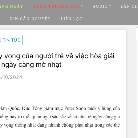
ẰNG NGÀY
LÒNG THƯƠNG XÓT
AUDIO
LẦN C
XIN CẦU NGUYỆN
LIÊN LẠC
TIN TỨC
vọng của người trẻ về việc hòa giải
n ngày càng mờ nhạt
5/10/2024
ới Hàn Quốc, Đức Tổng giám mục Peter Soon-taick Chung của
ng bày tỏ mối quan ngại sâu sắc về sự chia rẽ ngày càng gia
y vọng thống nhất đang nhanh chóng phai nhạt trong các thế