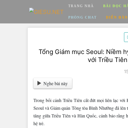
Skip
TRANG NHÀ
BÀI ĐỌC H
to
content
PHÒNG CHAT
DIỄN ĐÀN
Tổng Giám mục Seoul: Niềm hy 
với Triều Tiê
1
Nghe bài này
Trong bối cảnh Triều Tiên cắt đứt mọi liên lạc v
Seoul và Giám quản Tông tòa Bình Nhưỡng đã lên tiế
tăng giữa Triều Tiên và Hàn Quốc, cảnh báo rằng h
hệ trẻ.