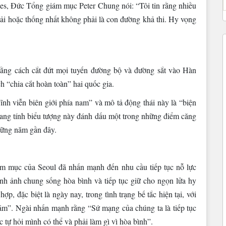
es, Đức Tổng giám mục Peter Chung nói: “Tôi tin rằng nhiều
ải hoặc thống nhất không phải là con đường khả thi. Hy vọng
 bằng cách cắt đứt mọi tuyến đường bộ và đường sắt vào Hàn
h “chia cắt hoàn toàn” hai quốc gia.
ĩnh viễn biên giới phía nam” và mô tả động thái này là “biện
ang tính biểu tượng này đánh dấu một trong những điểm căng
những năm gần đây.
ám mục của Seoul đã nhấn mạnh đến nhu cầu tiếp tục nỗ lực
ình ảnh chung sống hòa bình và tiếp tục giữ cho ngọn lửa hy
p, đặc biệt là ngày nay, trong tình trạng bế tắc hiện tại, với
u ám”. Ngài nhấn mạnh rằng “Sứ mạng của chúng ta là tiếp tục
c tự hỏi mình có thể và phải làm gì vì hòa bình”.