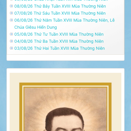
08/08/26 Thứ Bảy Tuần XVIII Mùa Thường Niên
07/08/26 Thứ Sáu Tuần XVIII Mùa Thường Niên
06/08/26 Thứ Năm Tuần XVIII Mùa Thường Niên, Lễ
Chúa Giêsu Hiển Dung
05/08/26 Thứ Tư Tuần XVIII Mùa Thường Niên
04/08/26 Thứ Ba Tuần XVIII Mùa Thường Niên
03/08/26 Thứ Hai Tuần XVIII Mùa Thường Niên