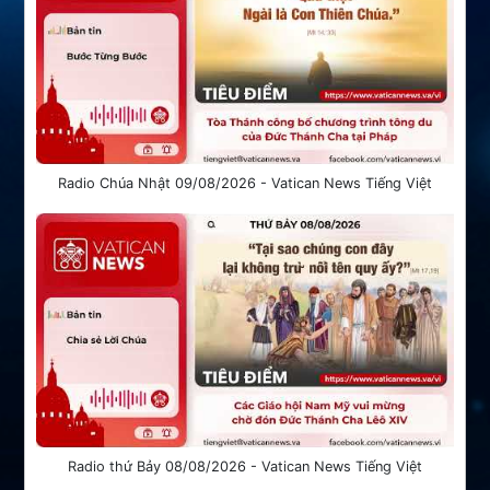
Radio Chúa Nhật 09/08/2026 - Vatican News Tiếng Việt
Radio thứ Bảy 08/08/2026 - Vatican News Tiếng Việt