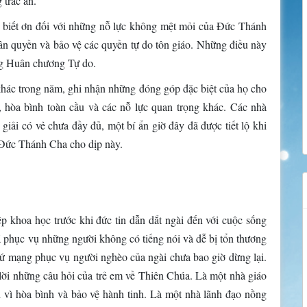
 trắc ẩn.
g biết ơn đối với những nỗ lực không mệt mỏi của Đức Thánh
hân quyền và bảo vệ các quyền tự do tôn giáo. Những điều này
ặng Huân chương Tự do.
khác trong năm, ghi nhận những đóng góp đặc biệt của họ cho
, hòa bình toàn cầu và các nỗ lực quan trọng khác. Các nhà
iải có vẻ chưa đầy đủ, một bí ẩn giờ đây đã được tiết lộ khi
 Đức Thánh Cha cho dịp này.
ệp khoa học trước khi đức tin dẫn dắt ngài đến với cuộc sống
ã phục vụ những người không có tiếng nói và dễ bị tổn thương
sứ mạng phục vụ người nghèo của ngài chưa bao giờ dừng lại.
 lời những câu hỏi của trẻ em về Thiên Chúa. Là một nhà giáo
 vì hòa bình và bảo vệ hành tinh. Là một nhà lãnh đạo nồng