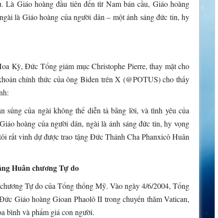
hau. Là Giáo hoàng đầu tiên đến từ Nam bán cầu, Giáo hoàng
 ngài là Giáo hoàng của người dân – một ánh sáng đức tin, hy
Hoa Kỳ, Đức Tổng giám mục Christophe Pierre, thay mặt cho
 khoản chính thức của ông Biden trên X (@POTUS) cho thấy
nh:
sủng của ngài không thể diễn tả bằng lời, và tình yêu của
Giáo hoàng của người dân, ngài là ánh sáng đức tin, hy vọng
, tôi rất vinh dự được trao tặng Đức Thánh Cha Phanxicô Huân
tặng Huân chương Tự do
n chương Tự do của Tổng thống Mỹ. Vào ngày 4/6/2004, Tổng
 Đức Giáo hoàng Gioan Phaolô II trong chuyến thăm Vatican,
òa bình và phẩm giá con người.