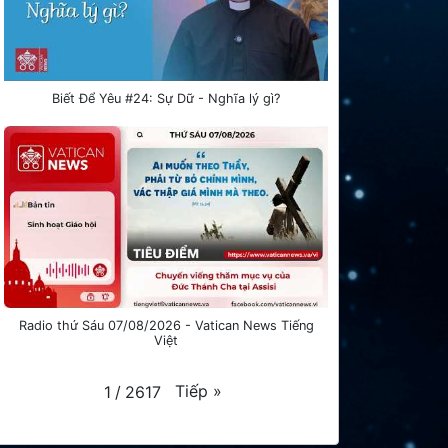
Biết Để Yêu #24: Sự Dữ - Nghĩa lý gì?
Radio thứ Sáu 07/08/2026 - Vatican News Tiếng
Việt
Tiếp
»
1
/
2617