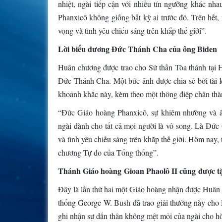
nhiệt, ngài tiếp cận với nhiều tín ngưỡng khác n
Phanxicô không giống bất kỳ ai trước đó. Trên hết,
vọng và tình yêu chiếu sáng trên khắp thế giới”.
Lời biểu dương Đức Thánh Cha của ông Biden
Huân chương được trao cho Sứ thần Tòa thánh tại 
Đức Thánh Cha. Một bức ảnh được chia sẻ bởi tài
khoảnh khắc này, kèm theo một thông điệp chân thà
“Đức Giáo hoàng Phanxicô, sự khiêm nhường và ân 
ngài dành cho tất cả mọi người là vô song. Là Đức 
và tình yêu chiếu sáng trên khắp thế giới. Hôm nay
chương Tự do của Tổng thống”.
Thánh Giáo hoàng Gioan Phaolô II cũng được 
Đây là lần thứ hai một Giáo hoàng nhận được Huâ
thống George W. Bush đã trao giải thưởng này cho
ghi nhận sự dấn thân không mệt mỏi của ngài cho h