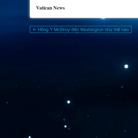
Vatican News
Điều
← Hồng Y McElroy đến Washington như thế nào
hướng
bài
viết