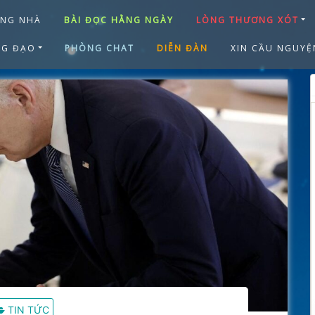
ANG NHÀ
BÀI ĐỌC HẰNG NGÀY
LÒNG THƯƠNG XÓT
NG ĐẠO
PHÒNG CHAT
DIỄN ĐÀN
XIN CẦU NGUYỆ
TIN TỨC