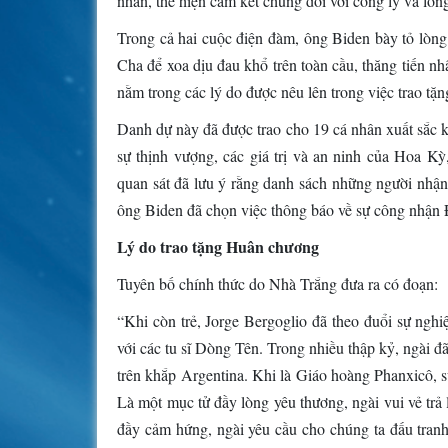
nhân, thể hiện cam kết chung đối với công lý và lòng
Trong cả hai cuộc điện đàm, ông Biden bày tỏ lòn
Cha để xoa dịu đau khổ trên toàn cầu, thăng tiến n
nằm trong các lý do được nêu lên trong việc trao t
Danh dự này đã được trao cho 19 cá nhân xuất sắc 
sự thịnh vượng, các giá trị và an ninh của Hoa Kỳ
quan sát đã lưu ý rằng danh sách những người nhận g
ông Biden đã chọn việc thông báo về sự công nhận
Lý do trao tặng Huân chương
Tuyên bố chính thức do Nhà Trắng đưa ra có đoạn:
“Khi còn trẻ, Jorge Bergoglio đã theo đuổi sự nghi
với các tu sĩ Dòng Tên. Trong nhiều thập kỷ, ngài đ
trên khắp Argentina. Khi là Giáo hoàng Phanxicô, 
Là một mục tử đầy lòng yêu thương, ngài vui vẻ trả
đầy cảm hứng, ngài yêu cầu cho chúng ta đấu tranh