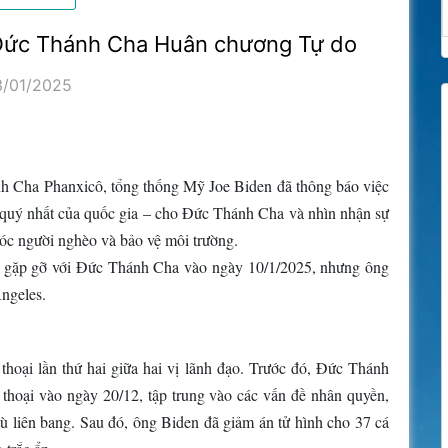
 Đức Thánh Cha Huân chương Tự do
3/01/2025
h Cha Phanxicô, tổng thống Mỹ Joe Biden đã thông báo việc
quý nhất của quốc gia – cho Đức Thánh Cha và nhìn nhận sự
óc người nghèo và bảo vệ môi trường.
ộc gặp gỡ với Đức Thánh Cha vào ngày 10/1/2025, nhưng ông
ngeles.
hoại lần thứ hai giữa hai vị lãnh đạo. Trước đó, Đức Thánh
thoại vào ngày 20/12, tập trung vào các vấn đề nhân quyền,
ù liên bang. Sau đó, ông Biden đã giảm án tử hình cho 37 cá