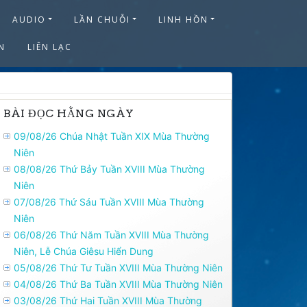
AUDIO
LẦN CHUỖI
LINH HỒN
N
LIÊN LẠC
BÀI ĐỌC HẰNG NGÀY
09/08/26 Chúa Nhật Tuần XIX Mùa Thường
Niên
08/08/26 Thứ Bảy Tuần XVIII Mùa Thường
Niên
07/08/26 Thứ Sáu Tuần XVIII Mùa Thường
Niên
06/08/26 Thứ Năm Tuần XVIII Mùa Thường
Niên, Lễ Chúa Giêsu Hiển Dung
05/08/26 Thứ Tư Tuần XVIII Mùa Thường Niên
04/08/26 Thứ Ba Tuần XVIII Mùa Thường Niên
03/08/26 Thứ Hai Tuần XVIII Mùa Thường