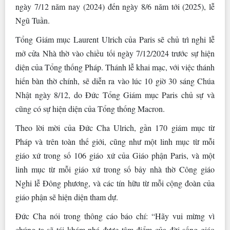
ngày 7/12 năm nay (2024) đến ngày 8/6 năm tới (2025), lễ
Ngũ Tuần.
Tổng Giám mục Laurent Ulrich của Paris sẽ chủ trì nghi lễ
mở cửa Nhà thờ vào chiều tối ngày 7/12/2024 trước sự hiện
diện ​​​​của Tổng thống Pháp. Thánh lễ khai mạc, với việc thánh
hiến bàn thờ chính, sẽ diễn ra vào lúc 10 giờ 30 sáng Chúa
Nhật ngày 8/12, do Đức Tổng Giám mục Paris chủ sự và
cũng có sự hiện diện của Tổng thống Macron.
Theo lời mời của Đức Cha Ulrich, gần 170 giám mục từ
Pháp và trên toàn thế giới, cũng như một linh mục từ mỗi
giáo xứ trong số 106 giáo xứ của Giáo phận Paris, và một
linh mục từ mỗi giáo xứ trong số bảy nhà thờ Công giáo
Nghi lễ Đông phương, và các tín hữu từ mỗi cộng đoàn của
giáo phận sẽ hiện diện tham dự.
Đức Cha nói trong thông cáo báo chí: “Hãy vui mừng vì
chúng ta sẽ tái khám phá được tâm điểm của đời sống giáo