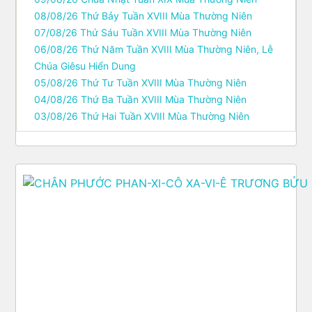
08/08/26 Thứ Bảy Tuần XVIII Mùa Thường Niên
07/08/26 Thứ Sáu Tuần XVIII Mùa Thường Niên
06/08/26 Thứ Năm Tuần XVIII Mùa Thường Niên, Lễ
Chúa Giêsu Hiển Dung
05/08/26 Thứ Tư Tuần XVIII Mùa Thường Niên
04/08/26 Thứ Ba Tuần XVIII Mùa Thường Niên
03/08/26 Thứ Hai Tuần XVIII Mùa Thường Niên