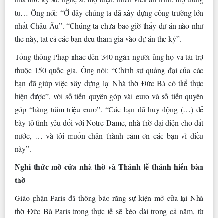
tu… Ông nói: “Ở đây chúng ta đã xây dựng công trường lớn
nhất Châu Âu”. “Chúng ta chưa bao giờ thấy dự án nào như
thế này, tất cả các bạn đều tham gia vào dự án thế kỷ”.
Tổng thống Pháp nhắc đến 340 ngàn người ủng hộ và tài trợ
thuộc 150 quốc gia. Ông nói: “Chính sự quảng đại của các
bạn đã giúp việc xây dựng lại Nhà thờ Đức Bà có thể thực
hiện được”, với số tiền quyên góp vài euro và số tiền quyên
góp “hàng trăm triệu euro”. “Các bạn đã huy động (…) để
bày tỏ tình yêu đối với Notre-Dame, nhà thờ đại diện cho đất
nước, … và tôi muốn chân thành cảm ơn các bạn vì điều
này”.
Nghi thức mở cửa nhà thờ và Thánh lễ thánh hiến bàn
thờ
Giáo phận Paris đã thông báo rằng sự kiện mở cửa lại Nhà
thờ Đức Bà Paris trong thực tế sẽ kéo dài trong cả năm, từ