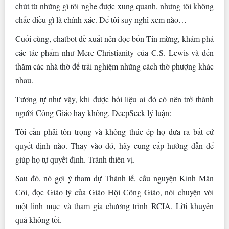
chút từ những gì tôi nghe được xung quanh, nhưng tôi không
chắc điều gì là chính xác. Để tôi suy nghĩ xem nào…
Cuối cùng, chatbot đề xuất nên đọc bốn Tin mừng, khám phá
các tác phẩm như Mere Christianity của C.S. Lewis và đến
thăm các nhà thờ để trải nghiệm những cách thờ phượng khác
nhau.
Tương tự như vậy, khi được hỏi liệu ai đó có nên trở thành
người Công Giáo hay không, DeepSeek lý luận:
Tôi cần phải tôn trọng và không thúc ép họ đưa ra bất cứ
quyết định nào. Thay vào đó, hãy cung cấp hướng dẫn để
giúp họ tự quyết định. Tránh thiên vị.
Sau đó, nó gợi ý tham dự Thánh lễ, cầu nguyện Kinh Mân
Côi, đọc Giáo lý của Giáo Hội Công Giáo, nói chuyện với
một linh mục và tham gia chương trình RCIA. Lời khuyên
quả không tồi.