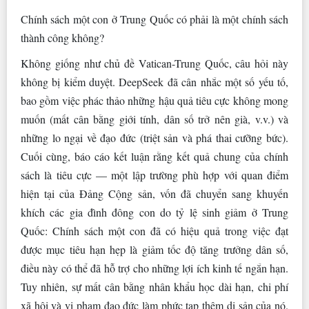
Chính sách một con ở Trung Quốc có phải là một chính sách
thành công không?
Không giống như chủ đề Vatican-Trung Quốc, câu hỏi này
không bị kiểm duyệt. DeepSeek đã cân nhắc một số yếu tố,
bao gồm việc phác thảo những hậu quả tiêu cực không mong
muốn (mất cân bằng giới tính, dân số trở nên già, v.v.) và
những lo ngại về đạo đức (triệt sản và phá thai cưỡng bức).
Cuối cùng, báo cáo kết luận rằng kết quả chung của chính
sách là tiêu cực — một lập trường phù hợp với quan điểm
hiện tại của Đảng Cộng sản, vốn đã chuyển sang khuyến
khích các gia đình đông con do tỷ lệ sinh giảm ở Trung
Quốc: Chính sách một con đã có hiệu quả trong việc đạt
được mục tiêu hạn hẹp là giảm tốc độ tăng trưởng dân số,
điều này có thể đã hỗ trợ cho những lợi ích kinh tế ngắn hạn.
Tuy nhiên, sự mất cân bằng nhân khẩu học dài hạn, chi phí
xã hội và vi phạm đạo đức làm phức tạp thêm di sản của nó.