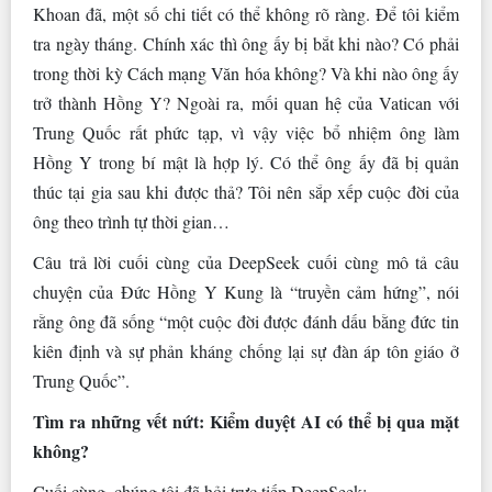
Khoan đã, một số chi tiết có thể không rõ ràng. Để tôi kiểm
tra ngày tháng. Chính xác thì ông ấy bị bắt khi nào? Có phải
trong thời kỳ Cách mạng Văn hóa không? Và khi nào ông ấy
trở thành Hồng Y? Ngoài ra, mối quan hệ của Vatican với
Trung Quốc rất phức tạp, vì vậy việc bổ nhiệm ông làm
Hồng Y trong bí mật là hợp lý. Có thể ông ấy đã bị quản
thúc tại gia sau khi được thả? Tôi nên sắp xếp cuộc đời của
ông theo trình tự thời gian…
Câu trả lời cuối cùng của DeepSeek cuối cùng mô tả câu
chuyện của Đức Hồng Y Kung là “truyền cảm hứng”, nói
rằng ông đã sống “một cuộc đời được đánh dấu bằng đức tin
kiên định và sự phản kháng chống lại sự đàn áp tôn giáo ở
Trung Quốc”.
Tìm ra những vết nứt: Kiểm duyệt AI có thể bị qua mặt
không?
Cuối cùng, chúng tôi đã hỏi trực tiếp DeepSeek: