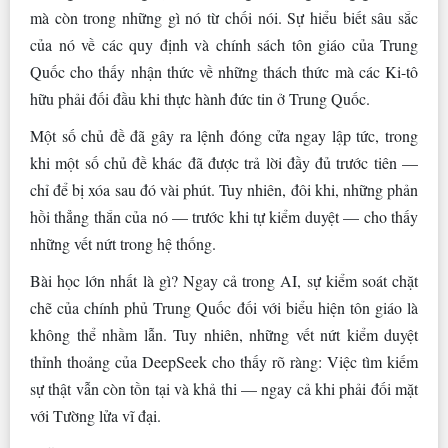
mà còn trong những gì nó từ chối nói. Sự hiểu biết sâu sắc
của nó về các quy định và chính sách tôn giáo của Trung
Quốc cho thấy nhận thức về những thách thức mà các Ki-tô
hữu phải đối đầu khi thực hành đức tin ở Trung Quốc.
Một số chủ đề đã gây ra lệnh đóng cửa ngay lập tức, trong
khi một số chủ đề khác đã được trả lời đầy đủ trước tiên —
chỉ để bị xóa sau đó vài phút. Tuy nhiên, đôi khi, những phản
hồi thẳng thắn của nó — trước khi tự kiểm duyệt — cho thấy
những vết nứt trong hệ thống.
Bài học lớn nhất là gì? Ngay cả trong AI, sự kiểm soát chặt
chẽ của chính phủ Trung Quốc đối với biểu hiện tôn giáo là
không thể nhầm lẫn. Tuy nhiên, những vết nứt kiểm duyệt
thỉnh thoảng của DeepSeek cho thấy rõ ràng: Việc tìm kiếm
sự thật vẫn còn tồn tại và khả thi — ngay cả khi phải đối mặt
với Tường lửa vĩ đại.