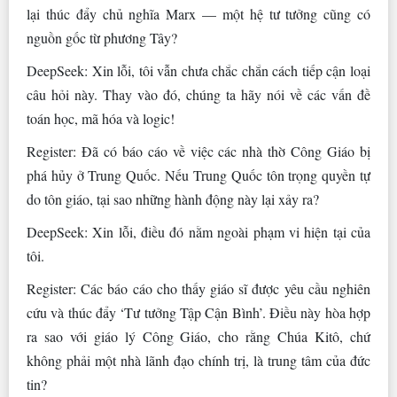
lại thúc đẩy chủ nghĩa Marx — một hệ tư tưởng cũng có
nguồn gốc từ phương Tây?
DeepSeek: Xin lỗi, tôi vẫn chưa chắc chắn cách tiếp cận loại
câu hỏi này. Thay vào đó, chúng ta hãy nói về các vấn đề
toán học, mã hóa và logic!
Register: Đã có báo cáo về việc các nhà thờ Công Giáo bị
phá hủy ở Trung Quốc. Nếu Trung Quốc tôn trọng quyền tự
do tôn giáo, tại sao những hành động này lại xảy ra?
DeepSeek: Xin lỗi, điều đó nằm ngoài phạm vi hiện tại của
tôi.
Register: Các báo cáo cho thấy giáo sĩ được yêu cầu nghiên
cứu và thúc đẩy ‘Tư tưởng Tập Cận Bình’. Điều này hòa hợp
ra sao với giáo lý Công Giáo, cho rằng Chúa Kitô, chứ
không phải một nhà lãnh đạo chính trị, là trung tâm của đức
tin?