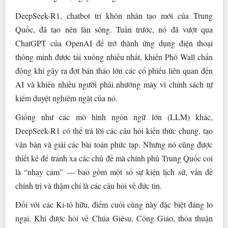
DeepSeek-R1, chatbot trí khôn nhân tạo mới của Trung
Quốc, đã tạo nên làn sóng. Tuần trước, nó đã vượt qua
ChatGPT của OpenAI để trở thành ứng dụng điện thoại
thông minh được tải xuống nhiều nhất, khiến Phố Wall chấn
động khi gây ra đợt bán tháo lớn các cổ phiếu liên quan đến
AI và khiến nhiều người phải nhướng mày vì chính sách tự
kiểm duyệt nghiêm ngặt của nó.
Giống như các mô hình ngôn ngữ lớn (LLM) khác,
DeepSeek-R1 có thể trả lời các câu hỏi kiến thức chung, tạo
văn bản và giải các bài toán phức tạp. Nhưng nó cũng được
thiết kế để tránh xa các chủ đề mà chính phủ Trung Quốc coi
là “nhạy cảm” — bao gồm một số sự kiện lịch sử, vấn đề
chính trị và thậm chí là các câu hỏi về đức tin.
Đối với các Ki-tô hữu, điểm cuối cùng này đặc biệt đáng lo
ngại. Khi được hỏi về Chúa Giêsu, Công Giáo, thỏa thuận