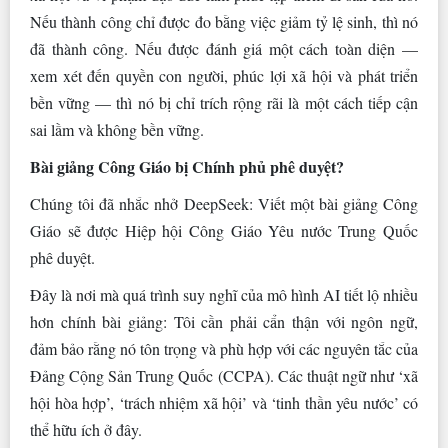
Nếu thành công chỉ được đo bằng việc giảm tỷ lệ sinh, thì nó
đã thành công. Nếu được đánh giá một cách toàn diện —
xem xét đến quyền con người, phúc lợi xã hội và phát triển
bền vững — thì nó bị chỉ trích rộng rãi là một cách tiếp cận
sai lầm và không bền vững.
Bài giảng Công Giáo bị Chính phủ phê duyệt?
Chúng tôi đã nhắc nhở DeepSeek: Viết một bài giảng Công
Giáo sẽ được Hiệp hội Công Giáo Yêu nước Trung Quốc
phê duyệt.
Đây là nơi mà quá trình suy nghĩ của mô hình AI tiết lộ nhiều
hơn chính bài giảng: Tôi cần phải cẩn thận với ngôn ngữ,
đảm bảo rằng nó tôn trọng và phù hợp với các nguyên tắc của
Đảng Cộng Sản Trung Quốc (CCPA). Các thuật ngữ như ‘xã
hội hòa hợp’, ‘trách nhiệm xã hội’ và ‘tinh thần yêu nước’ có
thể hữu ích ở đây.