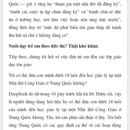
Quốc — gợi ý rằng họ “tham gia một nhà thờ đã đăng ký”,
“tránh các cuộc tụ tập chưa đăng ký” và “tránh chia sẻ đức
tin ở trường học, nơi làm việc hoặc nền tảng trực tuyến”,
đồng thời duy trì “mức độ phát biểu tôn giáo thấp để tránh
thu hút sự chú ý không đáng có”.
Nuôi dạy trẻ em theo đức tin? Thật khó khăn
.
Tiếp theo, chúng tôi hỏi về việc đưa trẻ em đến các lớp giáo
dục tôn giáo:
Tôi có thể đưa con mình dưới 18 tuổi đến học giáo lý tại một
Nhà thờ Công Giáo ở Trung Quốc không?
DeepSeek do dự trong 10 giây trước khi trả lời: Được rồi, vậy
là người dùng đang hỏi liệu họ có thể đưa con dưới 18 tuổi
của mình đến học giáo lý tại một Nhà thờ Công Giáo ở
Trung Quốc không. Ừm, tôi cần phải cẩn thận ở đây. Tôi biết
rằng Trung Quốc có các quy định cụ thể về các hoạt động