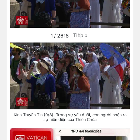
Tiếp
»
1
/
2618
Kinh Truyền Tin (9/8): Trong sự yếu đuối, con người nhận ra
sự hiện diện của Thiên Chúa