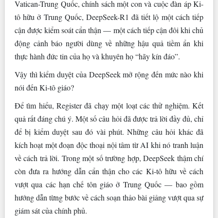
Vatican-Trung Quốc, chính sách một con và cuộc đàn áp Ki-
tô hữu ở Trung Quốc, DeepSeek-R1 đã tiết lộ một cách tiếp
cận được kiểm soát cẩn thận — một cách tiếp cận đôi khi chủ
động cảnh báo người dùng về những hậu quả tiềm ẩn khi
thực hành đức tin của họ và khuyên họ “hãy kín đáo”.
Vậy thì kiểm duyệt của DeepSeek mở rộng đến mức nào khi
nói đến Ki-tô giáo?
Để tìm hiểu, Register đã chạy một loạt các thử nghiệm. Kết
quả rất đáng chú ý. Một số câu hỏi đã được trả lời đầy đủ, chỉ
để bị kiểm duyệt sau đó vài phút. Những câu hỏi khác đã
kích hoạt một đoạn độc thoại nội tâm từ AI khi nó tranh luận
về cách trả lời. Trong một số trường hợp, DeepSeek thậm chí
còn đưa ra hướng dẫn cẩn thận cho các Ki-tô hữu về cách
vượt qua các hạn chế tôn giáo ở Trung Quốc — bao gồm
hướng dẫn từng bước về cách soạn thảo bài giảng vượt qua sự
giám sát của chính phủ.