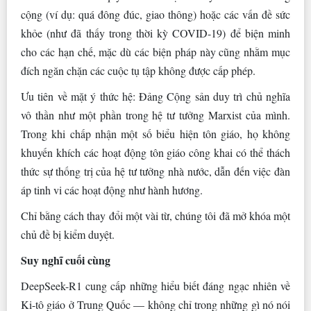
cộng (ví dụ: quá đông đúc, giao thông) hoặc các vấn đề sức
khỏe (như đã thấy trong thời kỳ COVID-19) để biện minh
cho các hạn chế, mặc dù các biện pháp này cũng nhằm mục
đích ngăn chặn các cuộc tụ tập không được cấp phép.
Ưu tiên về mặt ý thức hệ: Đảng Cộng sản duy trì chủ nghĩa
vô thần như một phần trong hệ tư tưởng Marxist của mình.
Trong khi chấp nhận một số biểu hiện tôn giáo, họ không
khuyến khích các hoạt động tôn giáo công khai có thể thách
thức sự thống trị của hệ tư tưởng nhà nước, dẫn đến việc đàn
áp tinh vi các hoạt động như hành hương.
Chỉ bằng cách thay đổi một vài từ, chúng tôi đã mở khóa một
chủ đề bị kiểm duyệt.
Suy nghĩ cuối cùng
DeepSeek-R1 cung cấp những hiểu biết đáng ngạc nhiên về
Ki-tô giáo ở Trung Quốc — không chỉ trong những gì nó nói