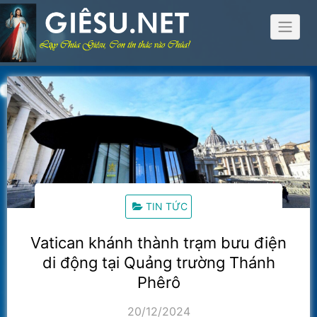
Skip
to
content
TIN TỨC
Vatican khánh thành trạm bưu điện
di động tại Quảng trường Thánh
Phêrô
20/12/2024