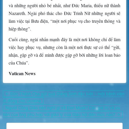
và những người nhỏ bé nhất, như Đức Maria, thiếu nữ thành
Nazareth. Ngài phó thác cho Đức Trinh Nữ những người sẽ
làm việc tại Bưu điện, “một nơi phục vụ cho truyền thông và
hiệp thông”.
Cuối cùng, ngài nhấn mạnh đây là một nơi không chỉ để làm
việc hay phục vụ, nhưng còn là một nơi thực sự có thể “gửi,
nhận, gặp gỡ và để mình được gặp gỡ bởi những lời loan báo
của Chúa”.
Vatican News
Điều
← Đức Thánh Cha gửi quà Giáng Sinh đặc biệt – một bệnh viện
hướng
di động cho Ucraina
bài
Người Công Giáo nên nghĩ gì về Elon Musk? Các giá trị và ưu
viết
tiên của ông phù hợp với giáo lý của Giáo hội đến mức nào? →