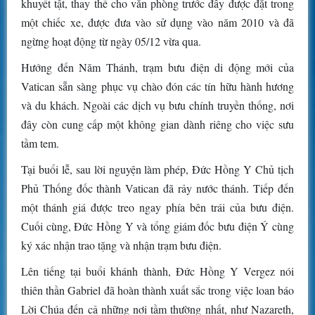
khuyết tật, thay thế cho văn phòng trước đây được đặt trong
một chiếc xe, được đưa vào sử dụng vào năm 2010 và đã
ngừng hoạt động từ ngày 05/12 vừa qua.
Hướng đến Năm Thánh, trạm bưu điện di động mới của
Vatican sẵn sàng phục vụ chào đón các tín hữu hành hương
và du khách. Ngoài các dịch vụ bưu chính truyền thống, nơi
đây còn cung cấp một không gian dành riêng cho việc sưu
tầm tem.
Tại buổi lễ, sau lời nguyện làm phép, Đức Hồng Y Chủ tịch
Phủ Thống đốc thành Vatican đã rảy nước thánh. Tiếp đến
một thánh giá được treo ngay phía bên trái của bưu điện.
Cuối cùng, Đức Hồng Y và tổng giám đốc bưu điện Ý cùng
ký xác nhận trao tặng và nhận trạm bưu điện.
Lên tiếng tại buổi khánh thành, Đức Hồng Y Vergez nói
thiên thần Gabriel đã hoàn thành xuất sắc trong việc loan báo
Lời Chúa đến cả những nơi tầm thường nhất, như Nazareth,