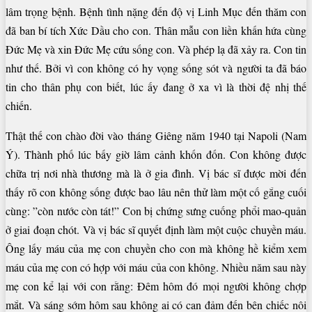
lâm trọng bệnh. Bệnh tình nặng đến độ vị Linh Mục đến thăm con
đã ban bí tích Xức Dầu cho con. Thân mẫu con liền khấn hứa cùng
Đức Mẹ và xin Đức Mẹ cứu sống con. Và phép lạ đã xảy ra. Con tin
như thế. Bởi vì con không có hy vọng sống sót và người ta đã báo
tin cho thân phụ con biết, lúc ấy đang ở xa vì là thời đệ nhị thế
chiến.
Thật thế con chào đời vào tháng Giêng năm 1940 tại Napoli (Nam
Ý). Thành phố lúc bấy giờ lâm cảnh khốn đốn. Con không được
chữa trị nơi nhà thương mà là ở gia đình. Vị bác sĩ được mời đến
thấy rõ con không sống được bao lâu nên thử làm một cố gắng cuối
cùng: ”còn nước còn tát!” Con bị chứng sưng cuống phổi mao-quản
ở giai đoạn chót. Và vị bác sĩ quyết định làm một cuộc chuyền máu.
Ông lấy máu của mẹ con chuyền cho con mà không hề kiểm xem
máu của mẹ con có hợp với máu của con không. Nhiều năm sau này
mẹ con kể lại với con rằng: Đêm hôm đó mọi người không chợp
mắt. Và sáng sớm hôm sau không ai có can đảm đến bên chiếc nôi