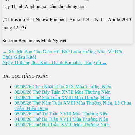
Lạy Thánh Anphongxô, cầu cho chúng con.
(”Il Rosario e la Nuova Pompei”, Anno 129 – N.4 – Aprile 2013,
trang 42-43)
Sr. Jean Berchmans Minh Nguyệt
Điều
← Xin Mẹ Ban Cho Giáo Hội Biết Luôn Hướng Nhìn Về Đức
Chúa Giêsu Kitô!
hướng
Ngày 11 tháng 06 : Kính Thánh Barnabas, Tông đồ →
bài
viết
BÀI ĐỌC HẰNG NGÀY
09/08/26 Chúa Nhật Tuần XIX Mùa Thường Niên
08/08/26 Thứ Bảy Tuần XVIII Mùa Thường Niên
07/08/26 Thứ Sáu Tuần XVIII Mùa Thường Niên
06/08/26 Thứ Năm Tuần XVIII Mùa Thường Niên, Lễ Chúa
Giêsu Hiển Dung
05/08/26 Thứ Tư Tuần XVIII Mùa Thường Niên
04/08/26 Thứ Ba Tuần XVIII Mùa Thường Niên
03/08/26 Thứ Hai Tuần XVIII Mùa Thường Niên