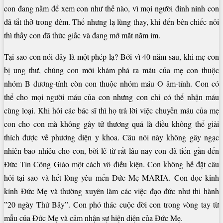
con đang nằm để xem con như thế nào, vì mọi người đinh ninh con
đã tắt thở trong đêm. Thế nhưng lạ lùng thay, khi đến bên chiếc nôi
thì thấy con đã thức giấc và đang mở mắt nằm im.
Tại sao con nói đây là một phép lạ? Bởi vì 40 năm sau, khi mẹ con
bị ung thư, chúng con mới khám phá ra máu của mẹ con thuộc
nhóm B dương-tính còn con thuộc nhóm máu O âm-tính. Con có
thể cho mọi người máu của con nhưng con chỉ có thể nhận máu
cùng loại. Khi hỏi các bác sĩ thì họ trả lời việc chuyền máu của mẹ
con cho con mà không gây tử thương quả là điều không thể giải
thích được về phương diện y khoa. Câu nói này không gây ngạc
nhiên bao nhiêu cho con, bởi lẽ từ rất lâu nay con đã tiến gần đến
Đức Tin Công Giáo một cách vô điều kiện. Con không hề đặt câu
hỏi tại sao và hết lòng yêu mến Đức Mẹ MARIA. Con đọc kinh
kính Đức Mẹ và thường xuyên làm các việc đạo đức như thi hành
”20 ngày Thứ Bảy”. Con phó thác cuộc đời con trong vòng tay từ
mẫu của Đức Mẹ và cảm nhận sự hiện diện của Đức Mẹ.