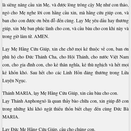
là siêng năng cầu xin Mẹ, và được lòng trông cậy Mẹ như con thảo,
ngỏ cho Mẹ nghe lời con hằng cầu xin, mà hằng cứu giúp con, và
ban cho con được ơn bền đỗ đến cùng. Lạy Mẹ yêu dấu hay thương
giúp, xin Mẹ ban phúc lành cho con, và cầu bàu cho con khi này và
trong giờ lâm tử. AMEN.
Lạy Mẹ Hằng Cứu Giúp, xin che chở mọi kẻ thuộc về con, ban ơn
phù hộ cho Đức Thánh Cha, cho Hội Thánh, cho nước Việt Nam
con, cho gia đình con, cho kẻ thân nghĩa, kẻ thù nghịch và hết mọi
kẻ khốn khó. Sau hết cho các Linh Hồn đáng thương trong Lửa
Luyện Ngục.
Thánh MARIA, lạy Mẹ Hằng Cứu Giúp, xin cầu bàu cho con.
Lạy Thánh Anphongxô là quan thầy bào chữa con, xin giúp đỡ con
trong những khi khó ngặt thiếu thốn biết chạy đến cùng Đức Bà
MARIA.
Lạy Đức Mẹ Hằng Cứu Giúp, cầu cho chúng con.