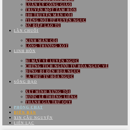
LUÂN LÝ CÔNG GIÁO
TRUYỆN MỘT TÂM HỒN
100 TRUYỆN MÂN CÔI
TIẾNG NÓI TỪ LUYỆN NGỤC
SỨ ĐIỆP LAO TÙ
LẦN CHUỖI
KINH MÂN CÔI
LÒNG THƯƠNG XÓT
LINH HỒN
BÍ MẬT VỀ LUYỆN NGỤC
CHỨNG TÍCH NGƯỜI TỪ HỎA NGỤC VỀ
ĐỪNG ĐI ĐẾN HOẢ NGỤC
LÁ THƯ TỪ HỎA NGỤC
SỐNG ĐẠO
XÉT MÌNH XƯNG TỘI
RƯỚC LỄ THIÊNG LIÊNG
THÁNH GIÁ TRỪ QỦY
PHÒNG CHAT
DIỄN ĐÀN
XIN CẦU NGUYỆN
LIÊN LẠC