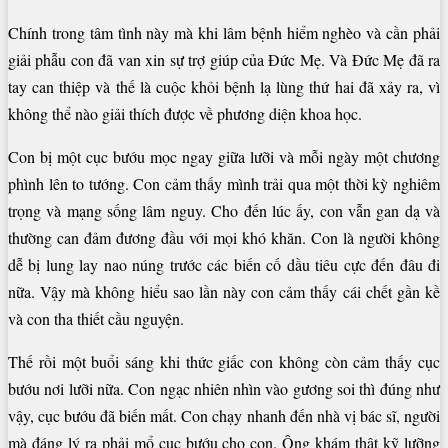
Chính trong tâm tình này mà khi lâm bệnh hiểm nghèo và cần phải
giải phẫu con đã van xin sự trợ giúp của Đức Mẹ. Và Đức Mẹ đã ra
tay can thiệp và thế là cuộc khỏi bệnh lạ lùng thứ hai đã xảy ra, vì
không thể nào giải thích được về phương diện khoa học.
Con bị một cục bướu mọc ngay giữa lưỡi và mỗi ngày một chương
phình lên to tướng. Con cảm thấy mình trải qua một thời kỳ nghiêm
trọng và mạng sống lâm nguy. Cho đến lúc ấy, con vẫn gan dạ và
thường can đảm đương đầu với mọi khó khăn. Con là người không
dễ bị lung lay nao núng trước các biến cố dầu tiêu cực đến đâu đi
nữa. Vậy mà không hiểu sao lần này con cảm thấy cái chết gần kề
và con tha thiết cầu nguyện.
Thế rồi một buổi sáng khi thức giấc con không còn cảm thấy cục
bướu nơi lưỡi nữa. Con ngạc nhiên nhìn vào gương soi thì đúng như
vậy, cục bướu đã biến mất. Con chạy nhanh đến nhà vị bác sĩ, người
mà đáng lý ra phải mổ cục bướu cho con. Ông khám thật kỹ lưỡng