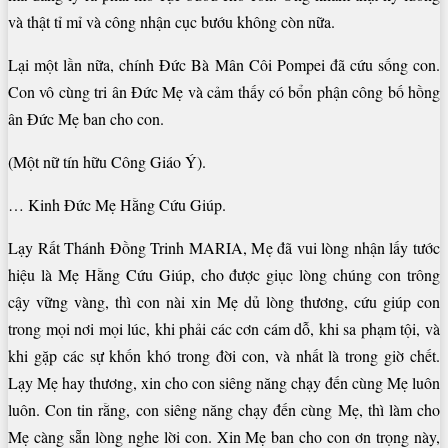
và thật tỉ mỉ và công nhận cục bướu không còn nữa.
Lại một lần nữa, chính Đức Bà Mân Côi Pompei đã cứu sống con.
Con vô cùng tri ân Đức Mẹ và cảm thấy có bổn phận công bố hồng
ân Đức Mẹ ban cho con.
(Một nữ tín hữu Công Giáo Ý).
… Kinh Đức Mẹ Hằng Cứu Giúp.
Lạy Rất Thánh Đồng Trinh MARIA, Mẹ đã vui lòng nhận lấy tước
hiệu là Mẹ Hằng Cứu Giúp, cho được giục lòng chúng con trông
cậy vững vàng, thì con nài xin Mẹ dủ lòng thương, cứu giúp con
trong mọi nơi mọi lúc, khi phải các cơn cám dỗ, khi sa phạm tội, và
khi gặp các sự khốn khó trong đời con, và nhất là trong giờ chết.
Lạy Mẹ hay thương, xin cho con siêng năng chạy đến cùng Mẹ luôn
luôn. Con tin rằng, con siêng năng chạy đến cùng Mẹ, thì làm cho
Mẹ càng sẵn lòng nghe lời con. Xin Mẹ ban cho con ơn trọng này,