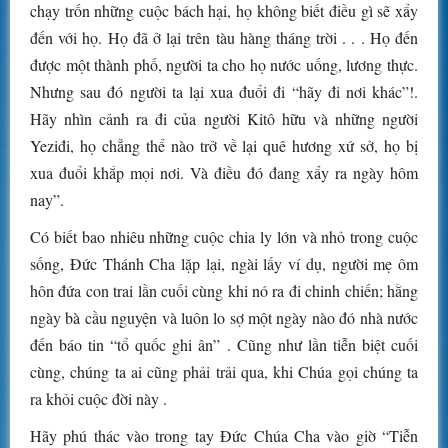
chạy trốn những cuộc bách hại, họ không biết điều gì sẽ xẩy
đến với họ. Họ đã ở lại trên tàu hàng tháng trời . . . Họ đến
được một thành phố, người ta cho họ nước uống, lương thực.
Nhưng sau đó người ta lại xua đuổi đi “hãy đi nơi khác”!.
Hãy nhìn cảnh ra đi của người Kitô hữu và những người
Yeziđi, họ chẳng thể nào trở về lại quê hương xứ sở, họ bị
xua đuổi khắp mọi nơi. Và điều đó đang xẩy ra ngày hôm
nay”.
Có biết bao nhiêu những cuộc chia ly lớn và nhỏ trong cuộc
sống, Đức Thánh Cha lặp lại, ngài lấy ví dụ, người mẹ ôm
hôn đứa con trai lần cuối cùng khi nó ra đi chinh chiến; hằng
ngày bà cầu nguyện và luôn lo sợ một ngày nào đó nhà nước
đến báo tin “tổ quốc ghi ân” . Cũng như lần tiễn biệt cuối
cùng, chúng ta ai cũng phải trải qua, khi Chúa gọi chúng ta
ra khỏi cuộc đời này .
Hãy phú thác vào trong tay Đức Chúa Cha vào giờ “Tiễn