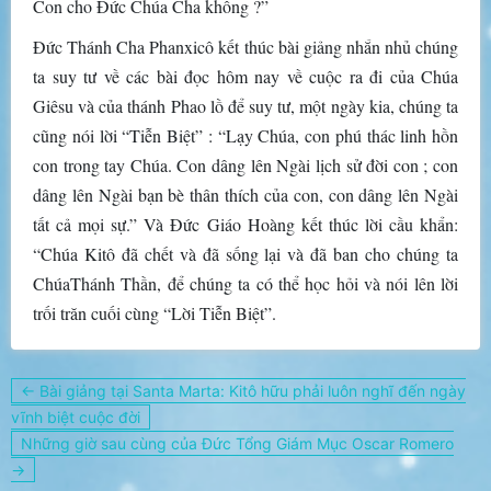
Con cho Đức Chúa Cha không ?”
Đức Thánh Cha Phanxicô kết thúc bài giảng nhắn nhủ chúng
ta suy tư về các bài đọc hôm nay về cuộc ra đi của Chúa
Giêsu và của thánh Phao lồ để suy tư, một ngày kia, chúng ta
cũng nói lời “Tiễn Biệt” : “Lạy Chúa, con phú thác linh hồn
con trong tay Chúa. Con dâng lên Ngài lịch sử đời con ; con
dâng lên Ngài bạn bè thân thích của con, con dâng lên Ngài
tất cả mọi sự.” Và Đức Giáo Hoàng kết thúc lời cầu khẩn:
“Chúa Kitô đã chết và đã sống lại và đã ban cho chúng ta
ChúaThánh Thần, để chúng ta có thể học hỏi và nói lên lời
trối trăn cuối cùng “Lời Tiễn Biệt”.
Điều
← Bài giảng tại Santa Marta: Kitô hữu phải luôn nghĩ đến ngày
hướng
vĩnh biệt cuộc đời
bài
Những giờ sau cùng của Đức Tổng Giám Mục Oscar Romero
viết
→