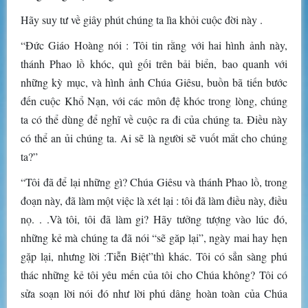
Hãy suy tư về giây phút chúng ta lìa khỏi cuộc đời này .
“Đức Giáo Hoàng nói : Tôi tin rằng với hai hình ảnh này,
thánh Phao lồ khóc, quì gối trên bải biển, bao quanh với
những kỳ mục, và hình ảnh Chúa Giêsu, buồn bã tiến bước
đến cuộc Khổ Nạn, với các môn đệ khóc trong lòng, chúng
ta có thể dùng để nghĩ về cuộc ra đi của chúng ta. Điều này
có thể an ủi chúng ta. Ai sẽ là người sẽ vuốt mắt cho chúng
ta?”
“Tôi đã để lại những gì? Chúa Giêsu và thánh Phao lồ, trong
đoạn này, đã làm một việc là xét lại : tôi đã làm điều này, điều
nọ. . .Và tôi, tôi đã làm gi? Hãy tưởng tượng vào lúc đó,
những kẻ mà chúng ta đã nói “sẽ găp lại”, ngày mai hay hẹn
gặp lại, nhưng lời :Tiễn Biệt”thì khác. Tôi có sẳn sàng phú
thác những kẻ tôi yêu mến của tôi cho Chúa không? Tôi có
sửa soạn lời nói đó như lời phú dâng hoàn toàn của Chúa