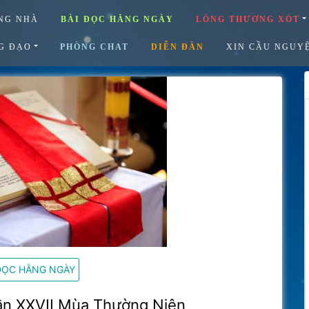
NG NHÀ
BÀI ĐỌC HẰNG NGÀY
LÒNG THƯƠNG XÓT
G ĐẠO
PHÒNG CHAT
DIỄN ĐÀN
XIN CẦU NGUY
ĐỌC HẰNG NGÀY
ần XXVII Mùa Thường Niên