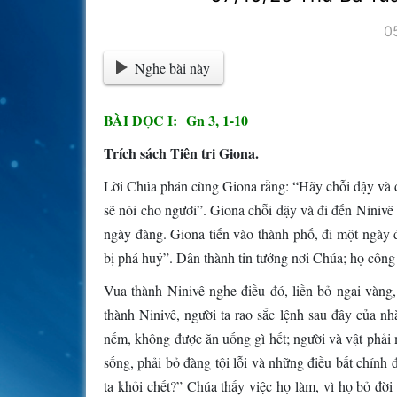
0
Nghe bài này
BÀI ĐỌC I: Gn 3, 1-10
Trích sách Tiên tri Giona.
Lời Chúa phán cùng Giona rằng: “Hãy chỗi dậy và đi
sẽ nói cho ngươi”. Giona chỗi dậy và đi đến Ninivê 
ngày đàng. Giona tiến vào thành phố, đi một ngày 
bị phá huỷ”. Dân thành tin tưởng nơi Chúa; họ công
Vua thành Ninivê nghe điều đó, liền bỏ ngai vàng
thành Ninivê, người ta rao sắc lệnh sau đây của n
nếm, không được ăn uống gì hết; người và vật phải 
sống, phải bỏ đàng tội lỗi và những điều bất chính 
ta khỏi chết?” Chúa thấy việc họ làm, vì họ bỏ đờ