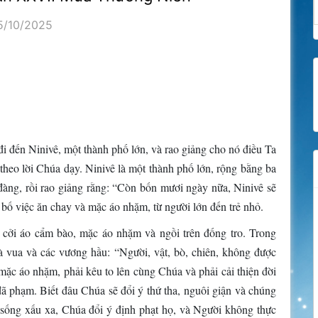
5/10/2025
 đến Ninivê, một thành phố lớn, và rao giảng cho nó điều Ta
theo lời Chúa dạy. Ninivê là một thành phố lớn, rộng bằng ba
đàng, rồi rao giảng rằng: “Còn bốn mươi ngày nữa, Ninivê sẽ
 bố việc ăn chay và mặc áo nhặm, từ người lớn đến trẻ nhỏ.
, cởi áo cẩm bào, mặc áo nhặm và ngồi trên đống tro. Trong
hà vua và các vương hầu: “Người, vật, bò, chiên, không được
mặc áo nhặm, phải kêu to lên cùng Chúa và phải cải thiện đời
đã phạm. Biết đâu Chúa sẽ đổi ý thứ tha, nguôi giận và chúng
i sống xấu xa, Chúa đổi ý định phạt họ, và Người không thực