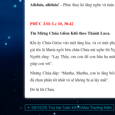
Alleluia, alleluia!
– Phúc thay kẻ lắng nghe và tuân
PHÚC ÂM: Lc 10, 38-42
Tin Mừng Chúa Giêsu Kitô theo Thánh Luca.
Khi ấy Chúa Giêsu vào một làng kia, và có một ph
gái tên là Maria ngồi bên chân Chúa mà nghe lời Ngư
Người rằng: “Lạy Thầy, em con để con hầu hạ m
giúp con với”.
Nhưng Chúa đáp: “Martha, Martha, con lo lắng bối 
đã chọn phần tốt nhất và sẽ không bị ai lấy mất”.
Ðó là lời Chúa.
Điều
← 06/10/25 Thứ Hai Tuần XXVII Mùa Thường Niên
hướng