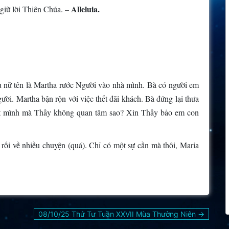
Alleluia.
 giữ lời Thiên Chúa. –
ụ nữ tên là Martha rước Người vào nhà mình. Bà có người em
ời. Martha bận rộn với việc thết đãi khách. Bà đứng lại thưa
ột mình mà Thầy không quan tâm sao? Xin Thầy bảo em con
rối về nhiều chuyện (quá). Chỉ có một sự cần mà thôi, Maria
08/10/25 Thứ Tư Tuần XXVII Mùa Thường Niên →