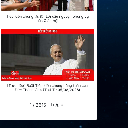
Tiếp kiến chung (5/8): Lời cầu nguyện phụng vụ
của Giáo hội
[Trực tiếp] Buổi Tiếp kiến chung hằng tuần của
Đức Thánh Cha (Thứ Tư 05/08/2026)
Tiếp
»
1
/
2615