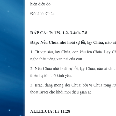
hiện điều đó.
Ðó là lời Chúa.
ÐÁP CA: Tv 129, 1-2. 3-4ab. 7-8
Ðáp: Nếu Chúa nhớ hoài sự lỗi, lạy Chúa, nào ai 
1. Từ vực sâu, lạy Chúa, con kêu lên Chúa. Lạy Ch
nghe thấu tiếng van nài của con.
2. Nếu Chúa nhớ hoài sự lỗi, lạy Chúa, nào ai chị
thiên hạ tôn thờ kính yêu.
3. Israel đang mong đợi Chúa: bởi vì Chúa rộng lư
thoát Israel cho khỏi mọi điều gian ác.
ALLELUIA: Lc 11:28