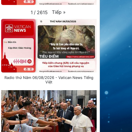
Tiếp
»
1
/
2615
Radio thứ Năm 06/08/2026 - Vatican News Tiếng
Việt