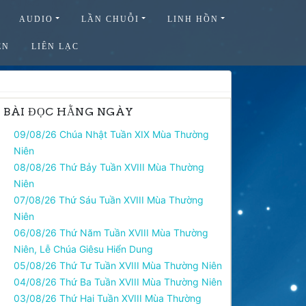
AUDIO
LẦN CHUỖI
LINH HỒN
ỆN
LIÊN LẠC
BÀI ĐỌC HẰNG NGÀY
09/08/26 Chúa Nhật Tuần XIX Mùa Thường
Niên
08/08/26 Thứ Bảy Tuần XVIII Mùa Thường
Niên
07/08/26 Thứ Sáu Tuần XVIII Mùa Thường
Niên
06/08/26 Thứ Năm Tuần XVIII Mùa Thường
Niên, Lễ Chúa Giêsu Hiển Dung
05/08/26 Thứ Tư Tuần XVIII Mùa Thường Niên
04/08/26 Thứ Ba Tuần XVIII Mùa Thường Niên
03/08/26 Thứ Hai Tuần XVIII Mùa Thường