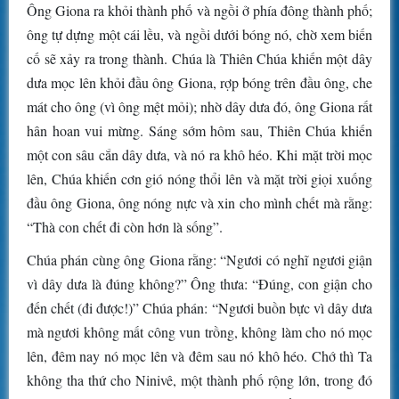
Ông Giona ra khỏi thành phố và ngồi ở phía đông thành phố;
ông tự dựng một cái lều, và ngồi dưới bóng nó, chờ xem biến
cố sẽ xảy ra trong thành. Chúa là Thiên Chúa khiến một dây
dưa mọc lên khỏi đầu ông Giona, rợp bóng trên đầu ông, che
mát cho ông (vì ông mệt mỏi); nhờ dây dưa đó, ông Giona rất
hân hoan vui mừng. Sáng sớm hôm sau, Thiên Chúa khiến
một con sâu cắn dây dưa, và nó ra khô héo. Khi mặt trời mọc
lên, Chúa khiến cơn gió nóng thổi lên và mặt trời giọi xuống
đầu ông Giona, ông nóng nực và xin cho mình chết mà rằng:
“Thà con chết đi còn hơn là sống”.
Chúa phán cùng ông Giona rằng: “Ngươi có nghĩ ngươi giận
vì dây dưa là đúng không?” Ông thưa: “Ðúng, con giận cho
đến chết (đi được!)” Chúa phán: “Ngươi buồn bực vì dây dưa
mà ngươi không mất công vun trồng, không làm cho nó mọc
lên, đêm nay nó mọc lên và đêm sau nó khô héo. Chớ thì Ta
không tha thứ cho Ninivê, một thành phố rộng lớn, trong đó