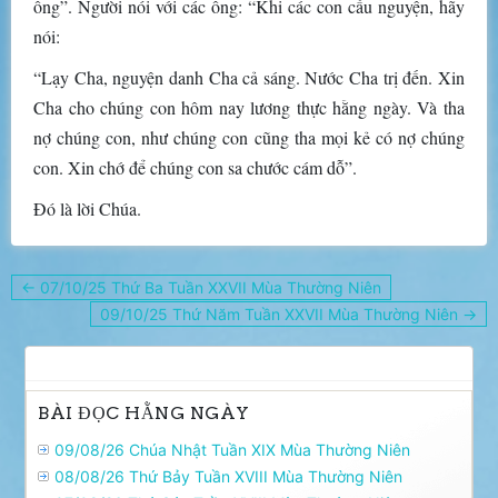
ông”. Người nói với các ông: “Khi các con cầu nguyện, hãy
nói:
“Lạy Cha, nguyện danh Cha cả sáng. Nước Cha trị đến. Xin
Cha cho chúng con hôm nay lương thực hằng ngày. Và tha
nợ chúng con, như chúng con cũng tha mọi kẻ có nợ chúng
con. Xin chớ để chúng con sa chước cám dỗ”.
Ðó là lời Chúa.
Điều
← 07/10/25 Thứ Ba Tuần XXVII Mùa Thường Niên
hướng
09/10/25 Thứ Năm Tuần XXVII Mùa Thường Niên →
bài
viết
BÀI ĐỌC HẰNG NGÀY
09/08/26 Chúa Nhật Tuần XIX Mùa Thường Niên
08/08/26 Thứ Bảy Tuần XVIII Mùa Thường Niên