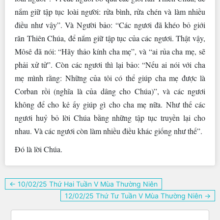
nắm giữ tập tục loài người: rửa bình, rửa chén và làm nhiều
điều như vậy”. Và Người bảo: “Các ngươi đã khéo bỏ giới
răn Thiên Chúa, để nắm giữ tập tục của các ngươi. Thật vậy,
Môsê đã nói: “Hãy thảo kính cha mẹ”, và “ai rủa cha mẹ, sẽ
phải xử tử”. Còn các ngươi thì lại bảo: “Nếu ai nói với cha
mẹ mình rằng: Những của tôi có thể giúp cha mẹ được là
Corban rồi (nghĩa là của dâng cho Chúa)”, và các ngươi
không để cho kẻ ấy giúp gì cho cha mẹ nữa. Như thế các
ngươi huỷ bỏ lời Chúa bằng những tập tục truyền lại cho
nhau. Và các ngươi còn làm nhiều điều khác giống như thế”.
Ðó là lời Chúa.
Điều
← 10/02/25 Thứ Hai Tuần V Mùa Thường Niên
hướng
12/02/25 Thứ Tư Tuần V Mùa Thường Niên →
bài
viết