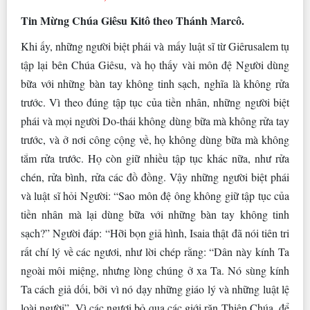
Tin Mừng Chúa Giêsu Kitô theo Thánh Marcô.
Khi ấy, những người biệt phái và mấy luật sĩ từ Giêrusalem tụ
tập lại bên Chúa Giêsu, và họ thấy vài môn đệ Người dùng
bữa với những bàn tay không tinh sạch, nghĩa là không rửa
trước. Vì theo đúng tập tục của tiền nhân, những người biệt
phái và mọi người Do-thái không dùng bữa mà không rửa tay
trước, và ở nơi công cộng về, họ không dùng bữa mà không
tắm rửa trước. Họ còn giữ nhiều tập tục khác nữa, như rửa
chén, rửa bình, rửa các đồ đồng. Vậy những người biệt phái
và luật sĩ hỏi Người: “Sao môn đệ ông không giữ tập tục của
tiền nhân mà lại dùng bữa với những bàn tay không tinh
sạch?” Người đáp: “Hỡi bọn giả hình, Isaia thật đã nói tiên tri
rất chí lý về các ngươi, như lời chép rằng: “Dân này kính Ta
ngoài môi miệng, nhưng lòng chúng ở xa Ta. Nó sùng kính
Ta cách giả dối, bởi vì nó dạy những giáo lý và những luật lệ
loài người”. Vì các ngươi bỏ qua các giới răn Thiên Chúa, để