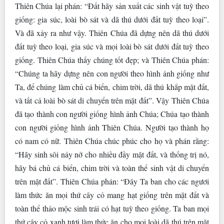
Thiên Chúa lại phán: “Ðất hãy sản xuất các sinh vật tuỳ theo
giống: gia súc, loài bò sát và dã thú dưới đất tuỳ theo loại”.
Và đã xảy ra như vậy. Thiên Chúa đã dựng nên dã thú dưới
đất tuỳ theo loại, gia súc và mọi loài bò sát dưới đất tuỳ theo
giống. Thiên Chúa thấy chúng tốt đẹp; và Thiên Chúa phán:
“Chúng ta hãy dựng nên con người theo hình ảnh giống như
Ta, để chúng làm chủ cá biển, chim trời, dã thú khắp mặt đất,
và tất cả loài bò sát di chuyển trên mặt đất”. Vậy Thiên Chúa
đã tạo thành con người giống hình ảnh Chúa; Chúa tạo thành
con người giống hình ảnh Thiên Chúa. Người tạo thành họ
có nam có nữ. Thiên Chúa chúc phúc cho họ và phán rằng:
“Hãy sinh sôi nảy nở cho nhiều đầy mặt đất, và thống trị nó,
hãy bá chủ cá biển, chim trời và toàn thể sinh vật di chuyển
trên mặt đất”. Thiên Chúa phán: “Ðây Ta ban cho các ngươi
làm thức ăn mọi thứ cây cỏ mang hạt giống trên mặt đất và
toàn thể thảo mộc sinh trái có hạt tuỳ theo giống. Ta ban mọi
thứ cây cỏ xanh tươi làm thức ăn cho mọi loài dã thú trên mặt