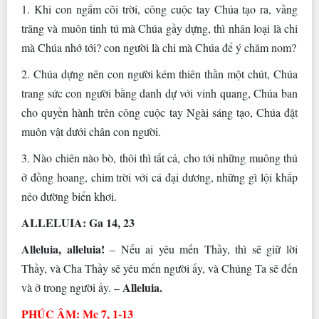
1. Khi con ngắm cõi trời, công cuộc tay Chúa tạo ra, vầng
trăng và muôn tinh tú mà Chúa gầy dựng, thì nhân loại là chi
mà Chúa nhớ tới? con người là chi mà Chúa để ý chăm nom?
2. Chúa dựng nên con người kém thiên thần một chút, Chúa
trang sức con người bằng danh dự với vinh quang, Chúa ban
cho quyền hành trên công cuộc tay Ngài sáng tạo, Chúa đặt
muôn vật dưới chân con người.
3. Nào chiên nào bò, thôi thì tất cả, cho tới những muông thú
ở đồng hoang, chim trời với cá đại dương, những gì lội khắp
nẻo đường biển khơi.
ALLELUIA: Ga 14, 23
Alleluia, alleluia!
– Nếu ai yêu mến Thầy, thì sẽ giữ lời
Thầy, và Cha Thầy sẽ yêu mến người ấy, và Chúng Ta sẽ đến
Alleluia.
và ở trong người ấy. –
PHÚC ÂM: Mc 7, 1-13