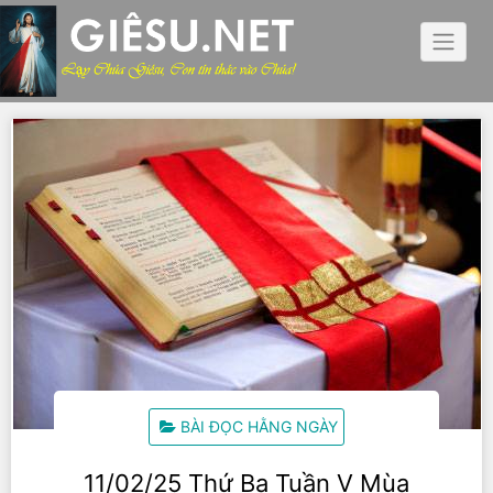
Skip
to
content
BÀI ĐỌC HẰNG NGÀY
11/02/25 Thứ Ba Tuần V Mùa