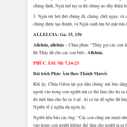
chúng lãnh, Ngài mở tay ra thì chúng no đầy thiện h
3. Ngài rút hơi thở chúng đi, chúng chết ngay, và 
chúng được tạo thành, và Ngài canh tân bộ mặt trái đ
ALLELUIA: Ga. 15, 15b
Alleluia, alleluia
– Chúa phán: “Thầy gọi các con là
Alleluia.
thì Thầy đã cho các con biết.-
PHÚC ÂM: Mc 7,14-23
Bài trích Phúc Âm theo Thánh Marcô.
Khi ấy, Chúa Giêsu lại gọi dân chúng mà bảo rằng
ngoài vào trong con người mà có thể làm cho họ ra ô
đó mới làm cho họ ra ô uế. Ai có tai để nghe thì h
Người về ý nghĩa dụ ngôn ấy.
Người liền bảo các ông: “Các con cũng mê muội như 
vào trong con người không thể làm cho người ta ra ô