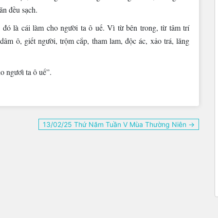
ăn đều sạch.
đó là cái làm cho người ta ô uế. Vì từ bên trong, từ tâm trí
dâm ô, giết người, trộm cắp, tham lam, độc ác, xảo trá, lăng
o ngươì ta ô uế”.
13/02/25 Thứ Năm Tuần V Mùa Thường Niên →