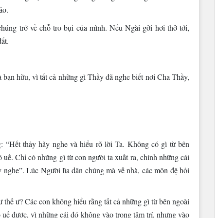
ảo.
chúng trở về chỗ tro bụi của mình. Nếu Ngài gởi hơi thở tới,
ất.
 bạn hữu, vì tất cả những gì Thầy đã nghe biết nơi Cha Thầy,
: “Hết thảy hãy nghe và hiểu rõ lời Ta. Không có gì từ bên
 uế. Chỉ có những gì từ con người ta xuất ra, chính những cái
ãy nghe”. Lúc Người lìa dân chúng mà về nhà, các môn đệ hỏi
thế ư? Các con không hiểu rằng tất cả những gì từ bên ngoài
 uế được, vì những cái đó không vào trong tâm trí, nhưng vào