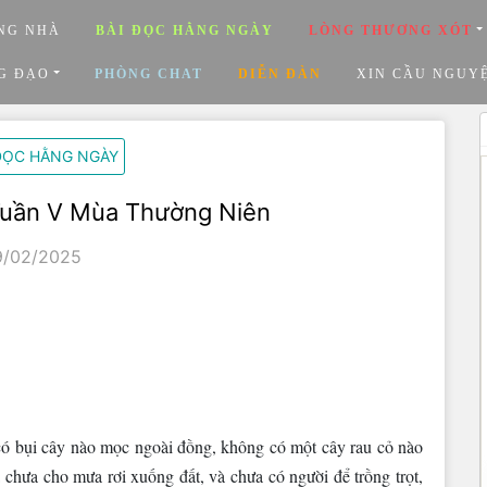
NG NHÀ
BÀI ĐỌC HẰNG NGÀY
LÒNG THƯƠNG XÓT
G ĐẠO
PHÒNG CHAT
DIỄN ĐÀN
XIN CẦU NGUY
ĐỌC HẰNG NGÀY
Tuần V Mùa Thường Niên
9/02/2025
 có bụi cây nào mọc ngoài đồng, không có một cây rau cỏ nào
hưa cho mưa rơi xuống đất, và chưa có người để trồng trọt,