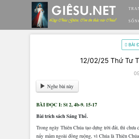
Skip
TRA
to
content
SỐN
BÀI 
12/02/25 Thứ Tư 
0
Nghe bài này
BÀI ĐỌC I: St 2, 4b-9. 15-17
Bài trích sách Sáng Thế.
Trong ngày Thiên Chúa tạo dựng trời đất, thì chưa
nẩy mầm ngoài đồng ruộng, vì Chúa là Thiên Chúa c