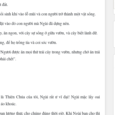
 đất.
i sinh khí vào lỗ mũi và con người trở thành một vật sống.
đặt vào đó con người mà Ngài đã dựng nên.
, ăn ngon, với cây sự sống ở giữa vườn, và cây biết lành dữ.
, để họ trồng tỉa và coi sóc vườn.
Ngươi được ăn mọi thứ trái cây trong vườn, nhưng chớ ăn trái
phải chết”.
là Thiên Chúa của tôi, Ngài rất ư vĩ đại! Ngài mặc lấy oai
 áo khoác.
an lương thực cho chúng đúng thời giờ. Khi Ngài ban cho thì