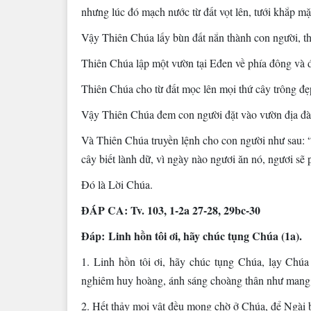
nhưng lúc đó mạch nước từ đất vọt lên, tưới khắp mặt
Vậy Thiên Chúa lấy bùn đất nắn thành con người, thổ
Thiên Chúa lập một vườn tại Eđen về phía đông và 
Thiên Chúa cho từ đất mọc lên mọi thứ cây trông đẹp
Vậy Thiên Chúa đem con người đặt vào vườn địa đàng
Và Thiên Chúa truyền lệnh cho con người như sau: “
cây biết lành dữ, vì ngày nào ngươi ăn nó, ngươi sẽ 
Ðó là Lời Chúa.
ÐÁP CA: Tv. 103, 1-2a 27-28, 29bc-30
Ðáp: Linh hồn tôi ơi, hãy chúc tụng Chúa (1a).
1. Linh hồn tôi ơi, hãy chúc tụng Chúa, lạy Chúa 
nghiêm huy hoàng, ánh sáng choàng thân như mang
2. Hết thảy mọi vật đều mong chờ ở Chúa, để Ngài b