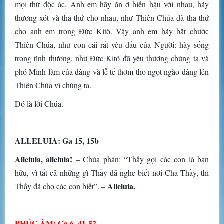
mọi thứ độc ác. Anh em hãy ăn ở hiền hậu với nhau, hãy
thương xót và tha thứ cho nhau, như Thiên Chúa đã tha thứ
cho anh em trong Ðức Kitô. Vậy anh em hãy bắt chước
Thiên Chúa, như con cái rất yêu dấu của Người: hãy sống
trong tình thương, như Ðức Kitô đã yêu thương chúng ta và
phó Mình làm của dâng và lễ tế thơm tho ngọt ngào dâng lên
Thiên Chúa vì chúng ta.
Ðó là lời Chúa.
ALLELUIA: Ga 15, 15b
Alleluia, alleluia!
– Chúa phán: “Thầy gọi các con là bạn
hữu, vì tất cả những gì Thầy đã nghe biết nơi Cha Thầy, thì
Alleluia.
Thầy đã cho các con biết”. –
PHÚC ÂM: Ga 6, 41-52