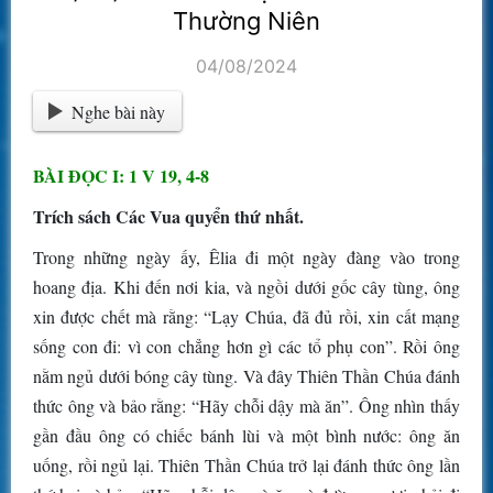
Thường Niên
04/08/2024
Nghe bài này
BÀI ĐỌC I: 1 V 19, 4-8
Trích sách Các Vua quyển thứ nhất.
Trong những ngày ấy, Êlia đi một ngày đàng vào trong
hoang địa. Khi đến nơi kia, và ngồi dưới gốc cây tùng, ông
xin được chết mà rằng: “Lạy Chúa, đã đủ rồi, xin cất mạng
sống con đi: vì con chẳng hơn gì các tổ phụ con”. Rồi ông
nằm ngủ dưới bóng cây tùng. Và đây Thiên Thần Chúa đánh
thức ông và bảo rằng: “Hãy chỗi dậy mà ăn”. Ông nhìn thấy
gần đầu ông có chiếc bánh lùi và một bình nước: ông ăn
uống, rồi ngủ lại. Thiên Thần Chúa trở lại đánh thức ông lần