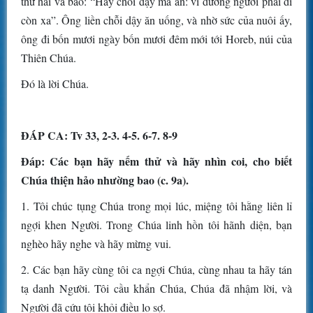
thứ hai và bảo: “Hãy chỗi dậy mà ăn: vì đường ngươi phải đi
còn xa”. Ông liền chỗi dậy ăn uống, và nhờ sức của nuôi ấy,
ông đi bốn mươi ngày bốn mươi đêm mới tới Horeb, núi của
Thiên Chúa.
Ðó là lời Chúa.
ÐÁP CA: Tv 33, 2-3. 4-5. 6-7. 8-9
Ðáp: Các bạn hãy nếm thử và hãy nhìn coi, cho biết
Chúa thiện hảo nhường bao (c. 9a).
1. Tôi chúc tụng Chúa trong mọi lúc, miệng tôi hằng liên lỉ
ngợi khen Người. Trong Chúa linh hồn tôi hãnh diện, bạn
nghèo hãy nghe và hãy mừng vui.
2. Các bạn hãy cùng tôi ca ngợi Chúa, cùng nhau ta hãy tán
tạ danh Người. Tôi cầu khẩn Chúa, Chúa đã nhậm lời, và
Người đã cứu tôi khỏi điều lo sợ.