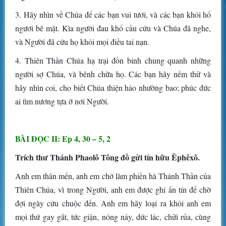
3. Hãy nhìn về Chúa để các bạn vui tươi, và các bạn khỏi hổ
ngươi bẽ mặt. Kìa người đau khổ cầu cứu và Chúa đã nghe,
và Người đã cứu họ khỏi mọi điều tai nạn.
4. Thiên Thần Chúa hạ trại đồn binh chung quanh những
người sợ Chúa, và bênh chữa họ. Các bạn hãy nếm thử và
hãy nhìn coi, cho biết Chúa thiện hảo nhường bao; phúc đức
ai tìm nương tựa ở nơi Người.
BÀI ĐỌC II: Ep 4, 30 – 5, 2
Trích thư Thánh Phaolô Tông đồ gửi tín hữu Êphêxô.
Anh em thân mến, anh em chớ làm phiền hà Thánh Thần của
Thiên Chúa, vì trong Người, anh em được ghi ấn tín để chờ
đợi ngày cứu chuộc đến. Anh em hãy loại ra khỏi anh em
mọi thứ gay gắt, tức giận, nóng nảy, dức lác, chửi rủa, cùng