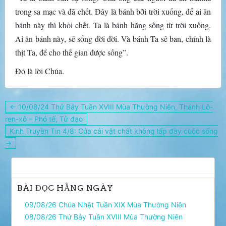
trong sa mạc và đã chết. Ðây là bánh bởi trời xuống, để ai ăn
bánh này thì khỏi chết. Ta là bánh hằng sống từ trời xuống.
Ai ăn bánh này, sẽ sống đời đời. Và bánh Ta sẽ ban, chính là
thịt Ta, để cho thế gian được sống”.
Ðó là lời Chúa.
Điều
← 10/08/24 Thứ Bảy Tuần XVIII Mùa Thường Niên, Thánh Lô-
hướng
ren-xô – Phó tế, Tử đạo
bài
Kinh Truyền Tin 4/8: Của cải vật chất không lấp đầy cuộc sống
viết
→
BÀI ĐỌC HẰNG NGÀY
09/08/26 Chúa Nhật Tuần XIX Mùa Thường Niên
08/08/26 Thứ Bảy Tuần XVIII Mùa Thường Niên