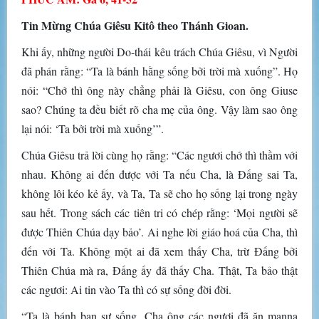
Tin Mừng Chúa Giêsu Kitô theo Thánh Gioan.
Khi ấy, những người Do-thái kêu trách Chúa Giêsu, vì Người
đã phán rằng: “Ta là bánh hằng sống bởi trời mà xuống”. Họ
nói: “Chớ thì ông này chẳng phải là Giêsu, con ông Giuse
sao? Chúng ta đều biết rõ cha mẹ của ông. Vậy làm sao ông
lại nói: ‘Ta bởi trời mà xuống’”.
Chúa Giêsu trả lời cùng họ rằng: “Các ngươi chớ thì thầm với
nhau. Không ai đến được với Ta nếu Cha, là Ðấng sai Ta,
không lôi kéo kẻ ấy, và Ta, Ta sẽ cho họ sống lại trong ngày
sau hết. Trong sách các tiên tri có chép rằng: ‘Mọi người sẽ
được Thiên Chúa dạy bảo’. Ai nghe lời giáo hoá của Cha, thì
đến với Ta. Không một ai đã xem thấy Cha, trừ Ðấng bởi
Thiên Chúa mà ra, Ðấng ấy đã thấy Cha. Thật, Ta bảo thật
các ngươi: Ai tin vào Ta thì có sự sống đời đời.
“Ta là bánh ban sự sống. Cha ông các ngươi đã ăn manna