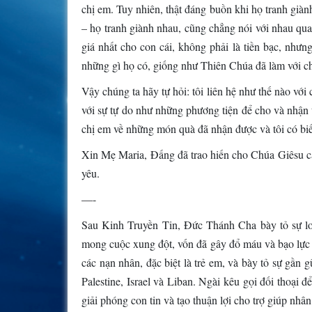
chị em. Tuy nhiên, thật đáng buồn khi họ tranh giàn
– họ tranh giành nhau, cũng chẳng nói với nhau qua
giá nhất cho con cái, không phải là tiền bạc, nhưng
những gì họ có, giống như Thiên Chúa đã làm với ch
Vậy chúng ta hãy tự hỏi: tôi liên hệ như thế nào với
với sự tự do như những phương tiện để cho và nhận 
chị em về những món quà đã nhận được và tôi có biế
Xin Mẹ Maria, Đấng đã trao hiến cho Chúa Giêsu cả 
yêu.
—-
Sau Kinh Truyền Tin, Đức Thánh Cha bày tỏ sự lo
mong cuộc xung đột, vốn đã gây đổ máu và bạo lực
các nạn nhân, đặc biệt là trẻ em, và bày tỏ sự gần 
Palestine, Israel và Liban. Ngài kêu gọi đối thoại 
giải phóng con tin và tạo thuận lợi cho trợ giúp nhân