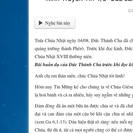
0
Nghe bài này
Trưa Chúa Nhật ngày 04/08, Đức Thánh Cha đã chủ 
quảng trường thánh Phêrô. Trước khi đọc kinh, Đứ
Chúa Nhật XVIII thường niên.
Bài huấn dụ của Đức Thánh Cha trước khi đọc k
Anh chị em thân mến, chúc Chúa Nhật tốt lành!
Hôm nay Tin Mừng kể cho chúng ta về Chúa Giêsu
lạ hoá bánh và cá ra nhiều, hãy suy ngẫm về những g
Đám đông đã ăn một bữa ăn được chia sẻ và đã chứng
đại và can đảm của một cậu bé khi cậu chia sẻ nh
(xem Ga 6,1-13). Dấu hiệu thật rõ ràng: nếu mỗi ng
Chúa, thì dù ít, tất cả mọi người cũng có thể có được