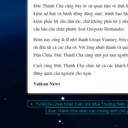
Đức Thánh Cha cũng bày tỏ sự quan tâm về tình h
kiếm sự thật và hành động đúng mực, tránh bạo lực 
kiếm phúc lợi cho dân tộc, chứ không phải lợi ý r
cầu bầu của chân phước Josè Gregorio Hernandez.
Hôm nay cũng là lễ nhớ thánh Gioan Vianney, bổn m
ơn đến tất cả các cha sở. Với lòng nhiệt thành và q
Dân Chúa. Đức Thánh Cha cũng mời gọi mọi người 
Cuối cùng Đức Thánh Cha chào tất cả các khách 
đừng quên cầu nguyện cho ngài.
Vatican News
Điều
← 11/08/24 Chúa Nhật Tuần XIX Mùa Thường Niên
hướng
Đức Thánh Cha nhắc các chủng sinh chú ý 
bài
viết