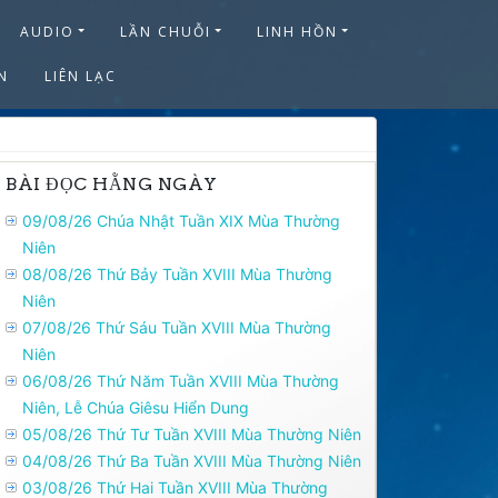
AUDIO
LẦN CHUỖI
LINH HỒN
N
LIÊN LẠC
BÀI ĐỌC HẰNG NGÀY
09/08/26 Chúa Nhật Tuần XIX Mùa Thường
Niên
08/08/26 Thứ Bảy Tuần XVIII Mùa Thường
Niên
07/08/26 Thứ Sáu Tuần XVIII Mùa Thường
Niên
06/08/26 Thứ Năm Tuần XVIII Mùa Thường
Niên, Lễ Chúa Giêsu Hiển Dung
05/08/26 Thứ Tư Tuần XVIII Mùa Thường Niên
04/08/26 Thứ Ba Tuần XVIII Mùa Thường Niên
03/08/26 Thứ Hai Tuần XVIII Mùa Thường