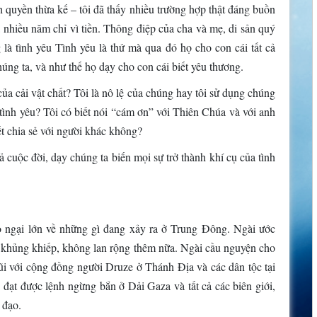
h quyền thừa kế – tôi đã thấy nhiều trường hợp thật đáng buồn
 nhiều năm chỉ vì tiền. Thông điệp của cha và mẹ, di sản quý
 là tình yêu Tình yêu là thứ mà qua đó họ cho con cái tất cả
úng ta, và như thế họ dạy cho con cái biết yêu thương.
 của cải vật chất? Tôi là nô lệ của chúng hay tôi sử dụng chúng
tình yêu? Tôi có biết nói “cám ơn” với Thiên Chúa và với anh
t chia sẻ với người khác không?
cuộc đời, dạy chúng ta biến mọi sự trở thành khí cụ của tình
 ngại lớn về những gì đang xảy ra ở Trung Đông. Ngài ước
 khủng khiếp, không lan rộng thêm nữa. Ngài cầu nguyện cho
gũi với cộng đồng người Druze ở Thánh Địa và các dân tộc tại
để đạt được lệnh ngừng bắn ở Dải Gaza và tất cả các biên giới,
 đạo.