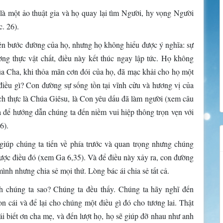
 một ảo thuật gia và họ quay lại tìm Người, hy vọng Người
c. 26).
ên bước đường của họ, nhưng họ không hiểu được ý nghĩa: sự
ơng thực vật chất, điều này kết thúc ngay lập tức. Họ không
úa Cha, khi thỏa mãn cơn đói của họ, đã mạc khải cho họ một
iều gì? Con đường sự sống tồn tại vĩnh cửu và hương vị của
ch thực là Chúa Giêsu, là Con yêu dấu đã làm người (xem câu
 để hướng dẫn chúng ta đến niềm vui hiệp thông trọn vẹn với
6).
giúp chúng ta tiến về phía trước và quan trọng nhưng chúng
ược điều đó (xem Ga 6,35). Và để điều này xảy ra, con đường
mình nhưng chia sẻ mọi thứ. Lòng bác ái chia sẻ tất cả.
nh chúng ta sao? Chúng ta đều thấy. Chúng ta hãy nghĩ đến
n cái và để lại cho chúng một điều gì đó cho tương lai. Thật
ái biết ơn cha mẹ, và đến lượt họ, họ sẽ giúp đỡ nhau như anh