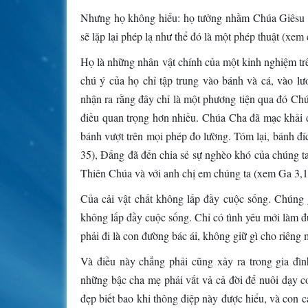
Nhưng họ không hiểu: họ tưởng nhầm Chúa Giêsu là
sẽ lặp lại phép lạ như thể đó là một phép thuật (xem 
Họ là những nhân vật chính của một kinh nghiệm tr
chú ý của họ chỉ tập trung vào bánh và cá, vào lư
nhận ra rằng đây chỉ là một phương tiện qua đó Ch
điều quan trọng hơn nhiều. Chúa Cha đã mạc khải đ
bánh vượt trên mọi phép đo lường. Tóm lại, bánh đí
35), Đấng đã đến chia sẻ sự nghèo khó của chúng ta
Thiên Chúa và với anh chị em chúng ta (xem Ga 3,1
Của cải vật chất không lấp đầy cuộc sống. Chúng 
không lấp đầy cuộc sống. Chỉ có tình yêu mới làm đ
phải đi là con đường bác ái, không giữ gì cho riêng 
Và điều này chẳng phải cũng xảy ra trong gia đì
những bậc cha mẹ phải vất vả cả đời để nuôi dạy co
đẹp biết bao khi thông điệp này được hiểu, và con c