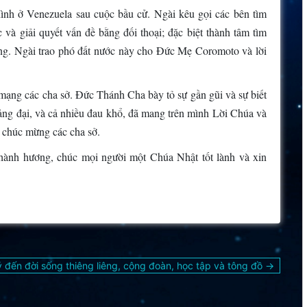
ình ở Venezuela sau cuộc bầu cử. Ngài kêu gọi các bên tìm
và giải quyết vấn đề bằng đối thoại; đặc biệt thành tâm tìm
iêng. Ngài trao phó đất nước này cho Đức Mẹ Coromoto và lời
ạng các cha sở. Đức Thánh Cha bày tỏ sự gần gũi và sự biết
uảng đại, và cả nhiều đau khổ, đã mang trên mình Lời Chúa và
chúc mừng các cha sở.
hành hương, chúc mọi người một Chúa Nhật tốt lành và xin
đến đời sống thiêng liêng, cộng đoàn, học tập và tông đồ →