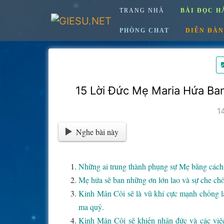
Skip
TRANG NHÀ
BÀI ĐỌC H
to
content
PHÒNG CHAT
DIỄN ĐÀN
15 Lời Đức Mẹ Maria Hứa Ba
1
Nghe bài này
Những ai trung thành phụng sự Mẹ bằng cách
Mẹ hứa sẽ ban những ơn lớn lao và sự che chở
Kinh Mân Côi sẽ là vũ khí cực mạnh chống lại 
ma quỷ.
Kinh Mân Côi sẽ khiến nhân đức và các việc 