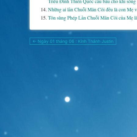
Triều Đình Thiên Quốc cầu bầu cho khi sống v
Những ai lần Chuỗi Mân Côi đều là con Mẹ v
Tôn sùng Phép Lần Chuỗi Mân Côi của Mẹ là 
Điều
← Ngày 01 tháng 06 : Kính Thánh Justin
hướng
bài
viết