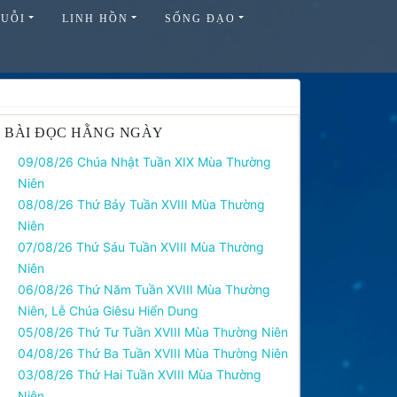
HUỖI
LINH HỒN
SỐNG ĐẠO
BÀI ĐỌC HẰNG NGÀY
09/08/26 Chúa Nhật Tuần XIX Mùa Thường
Niên
08/08/26 Thứ Bảy Tuần XVIII Mùa Thường
Niên
07/08/26 Thứ Sáu Tuần XVIII Mùa Thường
Niên
06/08/26 Thứ Năm Tuần XVIII Mùa Thường
Niên, Lễ Chúa Giêsu Hiển Dung
05/08/26 Thứ Tư Tuần XVIII Mùa Thường Niên
04/08/26 Thứ Ba Tuần XVIII Mùa Thường Niên
03/08/26 Thứ Hai Tuần XVIII Mùa Thường
Niên