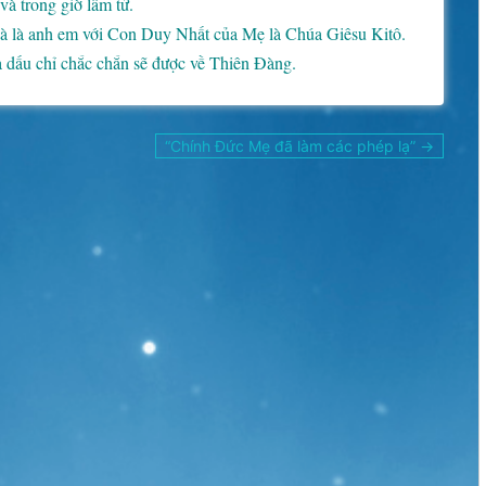
à trong giờ lâm tử.
à là anh em với Con Duy Nhất của Mẹ là Chúa Giêsu Kitô.
dấu chỉ chắc chắn sẽ được về Thiên Đàng.
“Chính Đức Mẹ đã làm các phép lạ” →