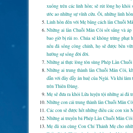
xuống trên các linh hồn; sẽ rút lòng họ khỏi
ước ao những sự vĩnh cửu. Ôi, những linh hồn
Linh hồn đến với Mẹ bằng cách lần Chuỗi Mâ
Những ai lần Chuỗi Mân Côi sốt sắng và á
bao giờ bị rủi ro. Chúa sẽ không trừng phạt 
nếu đã sống công chính, họ sẽ được bền vữ
hưởng sự sống đời đời.
Những ai thực lòng tôn sùng Phép Lần Chuỗi M
Những ai trung thành lần Chuỗi Mân Côi, kh
dẫn với đầy dẫy ân huệ của Ngài. Và khi lâm
trên Thiên Đàng.
Mẹ sẽ đưa ra khỏi Lửa luyện tội những ai đã 
Những con cái trung thành lần Chuỗi Mân Côi
Các con sẽ được hết những điều các con xin 
Những ai truyền bá Phép Lần Chuỗi Mân Côi s
Mẹ đã xin cùng Con Chí Thánh Mẹ cho nhữn