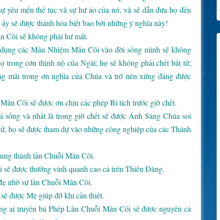
 sự yêu mến thế tục và sự hư ảo của nó, và sẽ dẫn đưa họ đến
 ấy sẽ được thánh hóa biết bao bởi những ý nghĩa này!
n Côi sẽ không phải hư mất.
p dụng các Mầu Nhiệm Mân Côi vào đời sống mình sẽ không
họ trong cơn thịnh nộ của Ngài; họ sẽ không phải chết bất tử;
ng mãi trong ơn nghĩa của Chúa và trở nên xứng đáng được
ân Côi sẽ được ơn chịu các phép Bí tích trước giờ chết.
i sống và nhất là trong giờ chết sẽ được Ánh Sáng Chúa soi
 tử, họ sẽ được tham dự vào những công nghiệp của các Thánh
trung thành lần Chuỗi Mân Côi.
 sẽ được thưởng vinh quanh cao cả trên Thiên Đàng.
Mẹ nhờ sự lần Chuỗi Mân Côi.
ẽ được Mẹ giúp đỡ khi cần thiết.
g ai truyền bá Phép Lần Chuỗi Mân Côi sẽ được nguyên cả