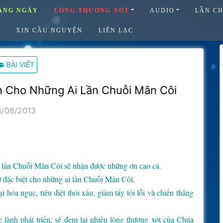
ẰNG NGÀY
LÒNG THƯƠNG XÓT
AUDIO
LẦN C
XIN CẦU NGUYỆN
LIÊN LẠC
BÀI VIẾT
n Cho Những Ai Lần Chuỗi Mân Côi
4/08/2013
 lần Chuỗi Mân Côi sẽ nhận được những ơn cao cả.
 đặc biệt cho những ai lần Chuỗi Mân Côi.
hỏa ngục, tiêu diệt thói xấu, giảm tẩy tội lỗi và chiến thắng
lành phát triển; sẽ đem lại nhiều lòng thương xót của Chúa