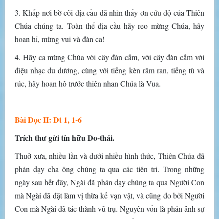
3. Khắp nơi bờ cõi địa cầu đã nhìn thấy ơn cứu độ của Thiên
Chúa chúng ta. Toàn thể địa cầu hãy reo mừng Chúa, hãy
hoan hỉ, mừng vui và đàn ca!
4. Hãy ca mừng Chúa với cây đàn cầm, với cây đàn cầm với
điệu nhạc du dương, cùng với tiếng kèn râm ran, tiếng tù và
rúc, hãy hoan hô trước thiên nhan Chúa là Vua.
Bài Ðọc II: Dt 1, 1-6
Trích thư gửi tín hữu Do-thái.
Thuở xưa, nhiều lần và dưới nhiều hình thức, Thiên Chúa đã
phán dạy cha ông chúng ta qua các tiên tri. Trong những
ngày sau hết đây, Ngài đã phán dạy chúng ta qua Người Con
mà Ngài đã đặt làm vị thừa kế vạn vật, và cũng do bởi Người
Con mà Ngài đã tác thành vũ trụ. Nguyên vốn là phản ảnh sự