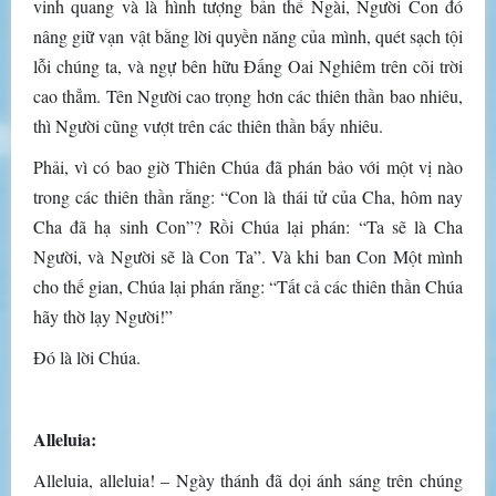
vinh quang và là hình tượng bản thể Ngài, Người Con đó
nâng giữ vạn vật bằng lời quyền năng của mình, quét sạch tội
lỗi chúng ta, và ngự bên hữu Ðấng Oai Nghiêm trên cõi trời
cao thẳm. Tên Người cao trọng hơn các thiên thần bao nhiêu,
thì Người cũng vượt trên các thiên thần bấy nhiêu.
Phải, vì có bao giờ Thiên Chúa đã phán bảo với một vị nào
trong các thiên thần rằng: “Con là thái tử của Cha, hôm nay
Cha đã hạ sinh Con”? Rồi Chúa lại phán: “Ta sẽ là Cha
Người, và Người sẽ là Con Ta”. Và khi ban Con Một mình
cho thế gian, Chúa lại phán rằng: “Tất cả các thiên thần Chúa
hãy thờ lạy Người!”
Ðó là lời Chúa.
Alleluia:
Alleluia, alleluia! – Ngày thánh đã dọi ánh sáng trên chúng