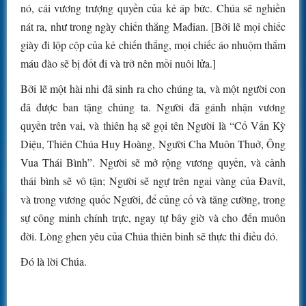
nó, cái vương trượng quyền của kẻ áp bức. Chúa sẽ nghiền
nát ra, như trong ngày chiến thắng Mađian. [Bởi lẽ mọi chiếc
giày đi lộp cộp của kẻ chiến thắng, mọi chiếc áo nhuộm thắm
máu đào sẽ bị đốt đi và trở nên mồi nuôi lửa.]
Bởi lẽ một hài nhi đã sinh ra cho chúng ta, và một người con
đã được ban tặng chúng ta. Người đã gánh nhận vương
quyền trên vai, và thiên hạ sẽ gọi tên Người là “Cố Vấn Kỳ
Diệu, Thiên Chúa Huy Hoàng, Người Cha Muôn Thuở, Ông
Vua Thái Bình”. Người sẽ mở rộng vương quyền, và cảnh
thái bình sẽ vô tận; Người sẽ ngự trên ngai vàng của Ðavít,
và trong vương quốc Người, để củng cố và tăng cường, trong
sự công minh chính trực, ngay tự bây giờ và cho đến muôn
đời. Lòng ghen yêu của Chúa thiên binh sẽ thực thi điều đó.
Ðó là lời Chúa.