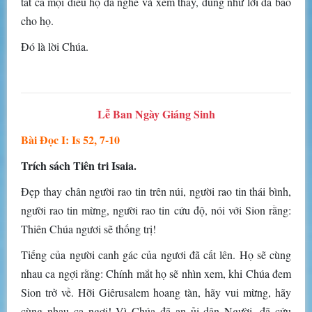
tất cả mọi điều họ đã nghe và xem thấy, đúng như lời đã báo
cho họ.
Ðó là lời Chúa.
Lễ Ban Ngày Giáng Sinh
Bài Ðọc I: Is 52, 7-10
Trích sách Tiên tri Isaia.
Ðẹp thay chân người rao tin trên núi, người rao tin thái bình,
người rao tin mừng, người rao tin cứu độ, nói với Sion rằng:
Thiên Chúa ngươi sẽ thống trị!
Tiếng của người canh gác của ngươi đã cất lên. Họ sẽ cùng
nhau ca ngợi rằng: Chính mắt họ sẽ nhìn xem, khi Chúa đem
Sion trở về. Hỡi Giêrusalem hoang tàn, hãy vui mừng, hãy
cùng nhau ca ngợi! Vì Chúa đã an ủi dân Người, đã cứu