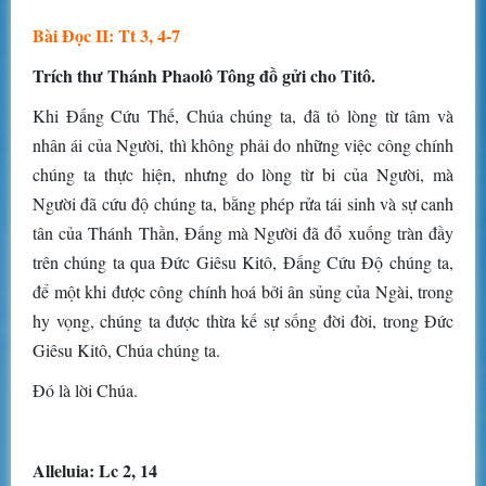
Bài Ðọc II: Tt 3, 4-7
Trích thư Thánh Phaolô Tông đồ gửi cho Titô.
Khi Ðấng Cứu Thế, Chúa chúng ta, đã tỏ lòng từ tâm và
nhân ái của Người, thì không phải do những việc công chính
chúng ta thực hiện, nhưng do lòng từ bi của Người, mà
Người đã cứu độ chúng ta, bằng phép rửa tái sinh và sự canh
tân của Thánh Thần, Ðấng mà Người đã đổ xuống tràn đầy
trên chúng ta qua Ðức Giêsu Kitô, Ðấng Cứu Ðộ chúng ta,
để một khi được công chính hoá bởi ân sủng của Ngài, trong
hy vọng, chúng ta được thừa kế sự sống đời đời, trong Ðức
Giêsu Kitô, Chúa chúng ta.
Ðó là lời Chúa.
Alleluia: Lc 2, 14