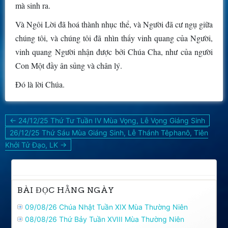
mà sinh ra.
Và Ngôi Lời đã hoá thành nhục thể, và Người đã cư ngụ giữa
chúng tôi, và chúng tôi đã nhìn thấy vinh quang của Người,
vinh quang Người nhận được bởi Chúa Cha, như của người
Con Một đầy ân sủng và chân lý.
Ðó là lời Chúa.
Điều
← 24/12/25 Thứ Tư Tuần IV Mùa Vọng, Lễ Vọng Giáng Sinh
hướng
26/12/25 Thứ Sáu Mùa Giáng Sinh, Lễ Thánh Têphanô, Tiên
bài
Khởi Tử Đạo, LK →
viết
BÀI ĐỌC HẰNG NGÀY
09/08/26 Chúa Nhật Tuần XIX Mùa Thường Niên
08/08/26 Thứ Bảy Tuần XVIII Mùa Thường Niên