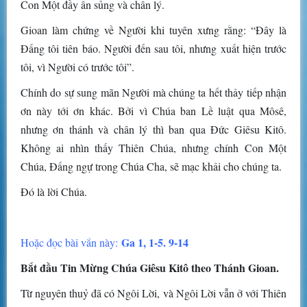
Con Một đầy ân sủng và chân lý.
Gioan làm chứng về Người khi tuyên xưng rằng: “Ðây là
Ðấng tôi tiên báo. Người đến sau tôi, nhưng xuất hiện trước
tôi, vì Người có trước tôi”.
Chính do sự sung mãn Người mà chúng ta hết thảy tiếp nhận
ơn này tới ơn khác. Bởi vì Chúa ban Lề luật qua Môsê,
nhưng ơn thánh và chân lý thì ban qua Ðức Giêsu Kitô.
Không ai nhìn thấy Thiên Chúa, nhưng chính Con Một
Chúa, Ðấng ngự trong Chúa Cha, sẽ mạc khải cho chúng ta.
Ðó là lời Chúa.
Ga 1, 1-5. 9-14
Hoặc đọc bài vắn này:
Bắt đầu Tin Mừng Chúa Giêsu Kitô theo Thánh Gioan.
Từ nguyên thuỷ đã có Ngôi Lời, và Ngôi Lời vẫn ở với Thiên