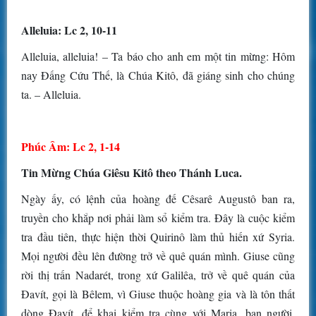
Alleluia: Lc 2, 10-11
Alleluia, alleluia! – Ta báo cho anh em một tin mừng: Hôm
nay Ðấng Cứu Thế, là Chúa Kitô, đã giáng sinh cho chúng
ta. – Alleluia.
Phúc Âm: Lc 2, 1-14
Tin Mừng Chúa Giêsu Kitô theo Thánh Luca.
Ngày ấy, có lệnh của hoàng đế Cêsarê Augustô ban ra,
truyền cho khắp nơi phải làm sổ kiểm tra. Ðây là cuộc kiểm
tra đầu tiên, thực hiện thời Quirinô làm thủ hiến xứ Syria.
Mọi người đều lên đường trở về quê quán mình. Giuse cũng
rời thị trấn Nadarét, trong xứ Galilêa, trở về quê quán của
Ðavít, gọi là Bêlem, vì Giuse thuộc hoàng gia và là tôn thất
dòng Ðavít, để khai kiểm tra cùng với Maria, bạn người,