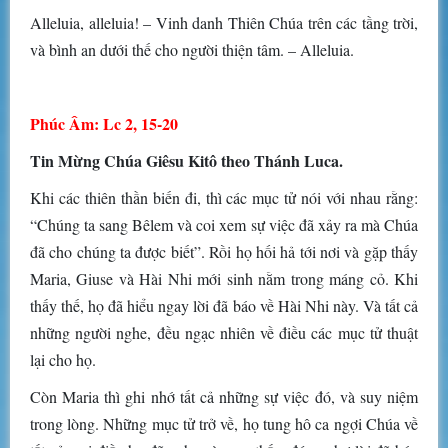
Alleluia, alleluia! – Vinh danh Thiên Chúa trên các tầng trời,
và bình an dưới thế cho người thiện tâm. – Alleluia.
Phúc Âm: Lc 2, 15-20
Tin Mừng Chúa Giêsu Kitô theo Thánh Luca.
Khi các thiên thần biến đi, thì các mục tử nói với nhau rằng:
“Chúng ta sang Bêlem và coi xem sự việc đã xảy ra mà Chúa
đã cho chúng ta được biết”. Rồi họ hối hả tới nơi và gặp thấy
Maria, Giuse và Hài Nhi mới sinh nằm trong máng cỏ. Khi
thấy thế, họ đã hiểu ngay lời đã báo về Hài Nhi này. Và tất cả
những người nghe, đều ngạc nhiên về điều các mục tử thuật
lại cho họ.
Còn Maria thì ghi nhớ tất cả những sự việc đó, và suy niệm
trong lòng. Những mục tử trở về, họ tung hô ca ngợi Chúa về