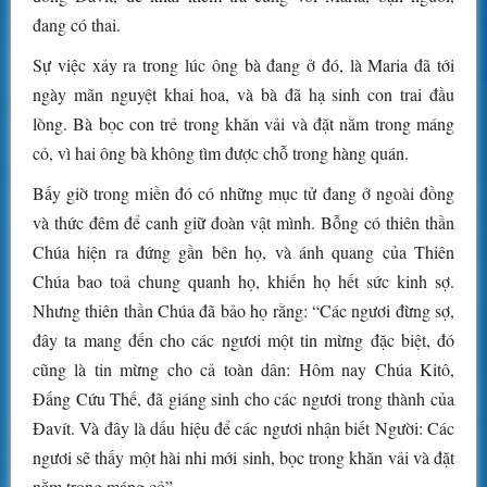
đang có thai.
Sự việc xảy ra trong lúc ông bà đang ở đó, là Maria đã tới
ngày mãn nguyệt khai hoa, và bà đã hạ sinh con trai đầu
lòng. Bà bọc con trẻ trong khăn vải và đặt nằm trong máng
cỏ, vì hai ông bà không tìm được chỗ trong hàng quán.
Bấy giờ trong miền đó có những mục tử đang ở ngoài đồng
và thức đêm để canh giữ đoàn vật mình. Bỗng có thiên thần
Chúa hiện ra đứng gần bên họ, và ánh quang của Thiên
Chúa bao toả chung quanh họ, khiến họ hết sức kinh sợ.
Nhưng thiên thần Chúa đã bảo họ rằng: “Các ngươi đừng sợ,
đây ta mang đến cho các ngươi một tin mừng đặc biệt, đó
cũng là tin mừng cho cả toàn dân: Hôm nay Chúa Kitô,
Ðấng Cứu Thế, đã giáng sinh cho các ngươi trong thành của
Ðavít. Và đây là dấu hiệu để các ngươi nhận biết Người: Các
ngươi sẽ thấy một hài nhi mới sinh, bọc trong khăn vải và đặt
nằm trong máng cỏ”.