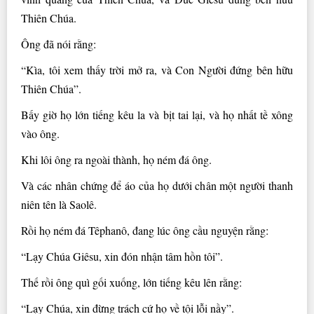
Thiên Chúa.
Ông đã nói rằng:
“Kìa, tôi xem thấy trời mở ra, và Con Người đứng bên hữu
Thiên Chúa”.
Bấy giờ họ lớn tiếng kêu la và bịt tai lại, và họ nhất tề xông
vào ông.
Khi lôi ông ra ngoài thành, họ ném đá ông.
Và các nhân chứng để áo của họ dưới chân một người thanh
niên tên là Saolê.
Rồi họ ném đá Têphanô, đang lúc ông cầu nguyện rằng:
“Lạy Chúa Giêsu, xin đón nhận tâm hồn tôi”.
Thế rồi ông quì gối xuống, lớn tiếng kêu lên rằng:
“Lạy Chúa, xin đừng trách cứ họ về tội lỗi nầy”.