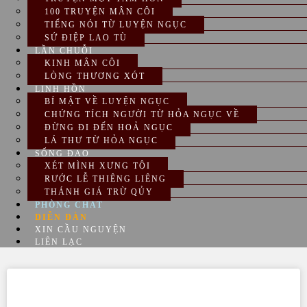
100 TRUYỆN MÂN CÔI
TIẾNG NÓI TỪ LUYỆN NGỤC
SỨ ĐIỆP LAO TÙ
LẦN CHUỖI
KINH MÂN CÔI
LÒNG THƯƠNG XÓT
LINH HỒN
BÍ MẬT VỀ LUYỆN NGỤC
CHỨNG TÍCH NGƯỜI TỪ HỎA NGỤC VỀ
ĐỪNG ĐI ĐẾN HOẢ NGỤC
LÁ THƯ TỪ HỎA NGỤC
SỐNG ĐẠO
XÉT MÌNH XƯNG TỘI
RƯỚC LỄ THIÊNG LIÊNG
THÁNH GIÁ TRỪ QỦY
PHÒNG CHAT
DIỄN ĐÀN
XIN CẦU NGUYỆN
LIÊN LẠC