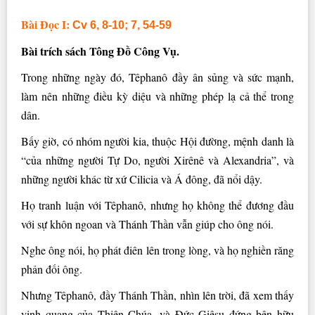
Bài Ðọc I:
Cv 6, 8-10; 7, 54-59
Bài trích sách Tông Ðồ Công Vụ.
Trong những ngày đó, Têphanô đầy ân sủng và sức mạnh,
làm nên những điều kỳ diệu và những phép lạ cả thể trong
dân.
Bấy giờ, có nhóm người kia, thuộc Hội đường, mệnh danh là
“của những người Tự Do, người Xirênê và Alexandria”, và
những người khác từ xứ Cilicia và Á đông, đã nổi dậy.
Họ tranh luận với Têphanô, nhưng họ không thể đương đầu
với sự khôn ngoan và Thánh Thần vẫn giúp cho ông nói.
Nghe ông nói, họ phát điên lên trong lòng, và họ nghiền răng
phản đối ông.
Nhưng Têphanô, đầy Thánh Thần, nhìn lên trời, đã xem thấy
vinh quang của Thiên Chúa, và Ðức Giêsu đứng bên hữu