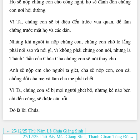
Họ sẽ nộp chúng con cho công nghị, họ sẽ đánh đòn chúng
con nơi hội đường.
Vì Ta, chúng con sẽ bị điệu đến trước vua quan, để làm
chứng trước mặt họ và các dân.
Nhưng khi người ta nộp chúng con, chúng con chớ lo lắng
phải nói sao và nói gì, vì không phải chúng con nói, nhưng là
Thánh Thần của Chúa Cha chúng con sẽ nói thay cho.
Anh sẽ nộp em cho người ta giết, cha sẽ nộp con, con cái
chống đối cha mẹ và làm cha mẹ phải chết.
Vì Ta, chúng con sẽ bị mọi người ghét bỏ, nhưng kẻ nào bền
chí đến cùng, sẽ được cứu rỗi.
Ðó là lời Chúa.
Điều
← 25/12/25 Thứ Năm Lễ Chúa Giáng Sinh
27/12/25 Thứ Bảy Mùa Giáng Sinh, Thánh Gioan Tông Ðồ →
hướng