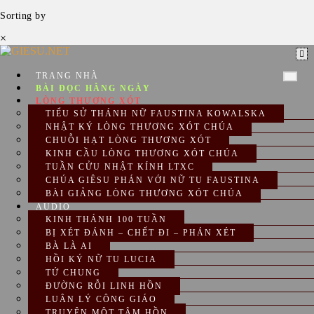
Sorting by
×
Skip
to
content
TRANG NHÀ
BÀI ĐỌC HẰNG NGÀY
LÒNG THƯƠNG XÓT
TIỂU SỬ THÁNH NỮ FAUSTINA KOWALSKA
NHẬT KÝ LÒNG THƯƠNG XÓT CHÚA
CHUỖI HẠT LÒNG THƯƠNG XÓT
KINH CẦU LÒNG THƯƠNG XÓT CHÚA
TUẦN CỬU NHẬT KÍNH LTXC
CHÚA GIÊSU PHÁN VỚI NỮ TU FAUSTINA
BÀI GIẢNG LÒNG THƯƠNG XÓT CHÚA
AUDIO
KINH THÁNH 100 TUẦN
BỊ XÉT ĐÁNH – CHẾT ĐI – PHÁN XÉT
BÀ LÀ AI
HỒI KÝ NỮ TU LUCIA
TỨ CHUNG
ĐƯỜNG RỖI LINH HỒN
LUÂN LÝ CÔNG GIÁO
TRUYỆN MỘT TÂM HỒN