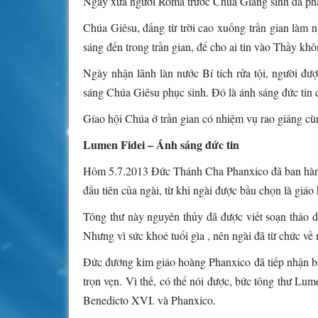
Ngày xưa người Roma trước Chúa Giáng sinh đã phát 
Chúa Giêsu, đấng từ trời cao xuống trần gian làm ng
sáng đến trong trần gian, để cho ai tin vào Thầy khô
Ngày nhận lãnh làn nước Bí tích rửa tội, người đư
sáng Chúa Giêsu phục sinh. Đó là ánh sáng đức tin 
Gíao hội Chúa ở trần gian có nhiệm vụ rao giảng cù
Lumen Fidei – Ánh sáng đức tin
Hôm 5.7.2013 Đức Thánh Cha Phanxico đã ban hành 
đầu tiên của ngài, từ khi ngài được bầu chọn là giá
Tông thư này nguyên thủy đã được viết soạn thảo 
Nhưng vì sức khoẻ tuổi gìa , nên ngài đã từ chức về
Đức đương kim giáo hoàng Phanxico đã tiếp nhận bản 
trọn vẹn. Vì thế, có thể nói được, bức tông thư Lum
Benedicto XVI. và Phanxico.