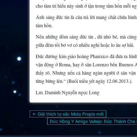
cho tâm trí hiểu nảy sinh ở tận trong tâm hồn mỗi ng
Ánh sáng đức tin là câu trả lời mang chất chứa hìn
tâm hồn.
Nếu những đốm sáng đức tin , dù nhỏ bé, mà cùng đ
giữa đêm tối bơ vơ có nhiều nghi hoặc lo âu sợ hãi.
Đức đương kim giáo hoàng Phanxico đã đưa ra hình 
vận động ở Roma, hay ở sân Lorenzo bên Buenos Air
thấy rõ. Nhưng nếu cả hàng ngàn người ở sân vận 
từng bừng lên.“ (Buổi triều yết ngày 12.06.2013.).
Lm. Daminh Nguyễn ngọc Long
Điều
← Giải thích tự sắc Motu Propio mới
hướng
Đức Hồng Y Amigo Vallejo: Đức Thánh Cha P
bài
viết