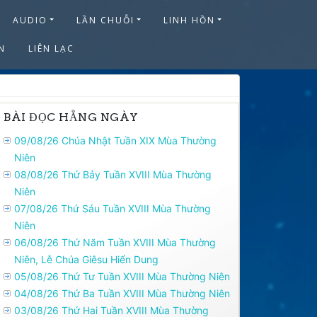
AUDIO
LẦN CHUỖI
LINH HỒN
N
LIÊN LẠC
BÀI ĐỌC HẰNG NGÀY
09/08/26 Chúa Nhật Tuần XIX Mùa Thường
Niên
08/08/26 Thứ Bảy Tuần XVIII Mùa Thường
Niên
07/08/26 Thứ Sáu Tuần XVIII Mùa Thường
Niên
06/08/26 Thứ Năm Tuần XVIII Mùa Thường
Niên, Lễ Chúa Giêsu Hiển Dung
05/08/26 Thứ Tư Tuần XVIII Mùa Thường Niên
04/08/26 Thứ Ba Tuần XVIII Mùa Thường Niên
03/08/26 Thứ Hai Tuần XVIII Mùa Thường