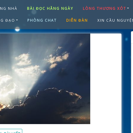
ANG NHÀ
BÀI ĐỌC HẰNG NGÀY
LÒNG THƯƠNG XÓT
NG ĐẠO
PHÒNG CHAT
DIỄN ĐÀN
XIN CẦU NGUYỆ