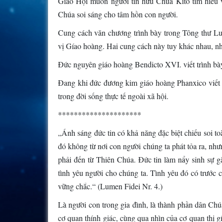
Giáo Hội muốn người tín hữu Chúa Kito tìm hiểu v
Chúa soi sáng cho tâm hồn con người.
Cung cách văn chương trình bày trong Tông thư Lum
vị Gíao hoàng. Hai cung cách này tuy khác nhau, n
Đức nguyên giáo hoàng Bendicto XVI. viết trình bày t
Đang khi đức đương kim giáo hoàng Phanxico viết t
trong đời sống thực tế ngoài xã hội.
*********************
„Ánh sáng đức tin có khả năng đặc biệt chiếu soi to
đó không từ nơi con người chúng ta phát tỏa ra, nh
phải đến từ Thiên Chúa. Đức tin làm nẩy sinh sự 
tình yêu người cho chúng ta. Tình yêu đó có trước 
vững chắc.“ (Lumen Fidei Nr. 4.)
Là người con trong gia đình, là thành phần dân Chú
cơ quan thính giác, cùng qua nhìn của cơ quan thị g