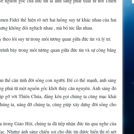
ề nguồn gốc của đức tin là ánh sáng phát xuất từ nơi Thiên
en Fidei thể hiện rõ nét hai luồng suy tư khác nhau của hai
hưng không đối nghịch nhau , mà bổ túc lẫn nhau.
heo lối suy tư trong mối tương quan giữa đức tin và lý trí.
rình bày trong mối tương quan giữa đức tin và sự công bằng
àn thể căn tính đời sống con người. Để có thể mạnh, ánh sáng
ưng phải từ một nguồn gốc khởi thủy căn nguyên. Ánh sáng đó
gặp gỡ với Thiên Chúa, đấng kêu gọi chúng ta cùng mạc khải
chúng ta, nâng đỡ chúng ta, cùng giúp xây dựng đời sống cho
a trong Giáo Hội, chúng ta đã tiếp nhận đức tin qua nghe của
íac. Nhưng ánh sáng chiếu soi cho đức tin được hiển thị rõ nét