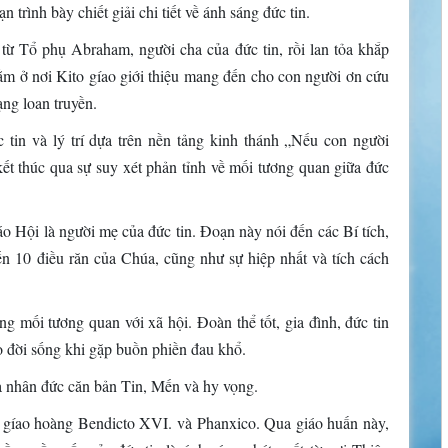
trình bày chiết giải chi tiết về ánh sáng đức tin.
 từ Tổ phụ Abraham, người cha của đức tin, rồi lan tỏa khắp
nằm ở nơi Kito gíao giới thiệu mang đến cho con người ơn cứu
ng loan truyền.
 tin và lý trí dựa trên nền tảng kinh thánh „Nếu con người
kết thúc qua sự suy xét phản tỉnh về mối tương quan giữa đức
áo Hội là người mẹ của đức tin. Đoạn này nói đến các Bí tích,
đến 10 điều răn của Chúa, cũng như sự hiệp nhất và tích cách
g mối tương quan với xã hội. Đoàn thể tốt, gia đình, đức tin
o đời sống khi gặp buồn phiền đau khổ.
a nhân đức căn bản Tin, Mến và hy vọng.
ị gíao hoàng Bendicto XVI. và Phanxico. Qua giáo huấn này,