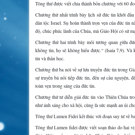
Tông thư được viết chia thành bốn chương với 60 đoạn 
Chương thứ nhất trình bày lịch sử đức tin khởi đầu
dân tộc Israel. Sụ hoàn thành trọn vẹn của đức tin 
độ, chúc phúc lành của Chúa, mà Giáo Hội có sứ mạ
Chương thứ hai trình bày mối tương quan giữa đức
không tin, họ sẽ không hiểu được.“ (Isaia 7,9). Và 
tin và thần học.
Chương thứ ba nói về sự lưu truyền đức tin trong Gi
sự truyền bá nối tiếp đức tin, đến sự cầu nguyện, 
toàn vẹn trong sáng của đức tin.
Chương thứ tư diễn giải đức tin vào Thiên Chúa tron
như ánh sáng cho xã hội, cùng là sức mạnh an ủi ch
Tông thư Lumen Fidei kết thúc với đoạn suy tư về b
Tông thư Lumen fidei được viết soạn thảo do hai v