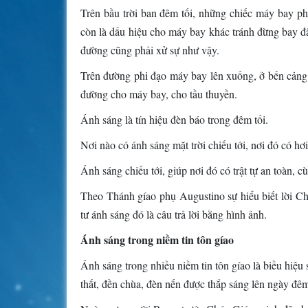
Trên bầu trời ban đêm tối, những chiếc máy bay ph
còn là dấu hiệu cho máy bay khác tránh đừng bay đâ
đường cũng phải xử sự như vậy.
Trên đường phi đạo máy bay lên xuống, ở bến cảng t
đường cho máy bay, cho tầu thuyền.
Ánh sáng là tín hiệu đèn báo trong đêm tối.
Nơi nào có ánh sáng mặt trời chiếu tới, nơi đó có hơ
Ánh sáng chiếu tới, giúp nơi đó có trật tự an toàn, 
Theo Thánh gíao phụ Augustino sự hiểu biết lời Ch
tư ánh sáng đó là câu trả lời bằng hình ảnh.
Ánh sáng trong niềm tin tôn gíao
Ánh sáng trong nhiều niềm tin tôn gíao là biều hiệu
thất, đền chùa, đèn nến được thắp sáng lên ngày đê