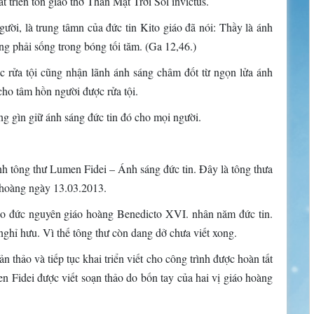
triển tôn gíao thờ Thần Mặt Trời Sol invictus.
ười, là trung tâmn của đức tin Kito giáo đã nói: Thầy là ánh
ng phải sống trong bóng tối tăm. (Ga 12,46.)
ợc rửa tội cũng nhận lãnh ánh sáng châm đốt từ ngọn lửa ánh
cho tâm hồn người được rửa tội.
ng gìn giữ ánh sáng đức tin đó cho mọi người.
tông thư Lumen Fidei – Ánh sáng đức tin. Đây là tông thưa
o hoàng ngày 13.03.2013.
do đức nguyên giáo hoàng Benedicto XVI. nhân năm đức tin.
 nghỉ hưu. Vì thế tông thư còn dang dở chưa viết xong.
thảo và tiếp tục khai triển viết cho công trình được hoàn tất
en Fidei được viết soạn thảo do bốn tay của hai vị giáo hoàng