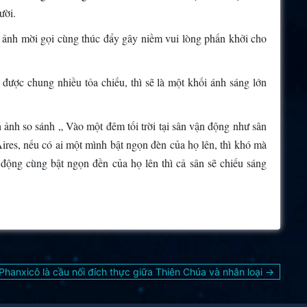
ười.
h ảnh mời gọi cùng thúc đẩy gây niềm vui lòng phấn khởi cho
ược chung nhiều tỏa chiếu, thì sẽ là một khối ánh sáng lớn
ảnh so sánh „ Vào một đêm tối trời tại sân vận động như sân
es, nếu có ai một mình bật ngọn đèn của họ lên, thì khó mà
động cùng bật ngọn đền của họ lên thì cả sân sẽ chiếu sáng
hanxicô là cầu nối đích thực giữa Thiên Chúa và nhân loại →