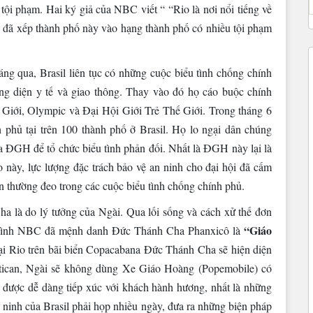
tội phạm. Hai ký giả của NBC viết “ “Rio là nơi nổi tiếng về
đã xếp thành phố này vào hạng thành phố có nhiều tội phạm
háng qua, Brasil liên tục có những cuộc biểu tình chống chính
ng diện y tế và giao thông. Thay vào đó họ cáo buộc chính
ế Giới, Olympic và Đại Hội Giới Trẻ Thế Giới. Trong tháng 6
 phủ tại trên 100 thành phố ở Brasil. Họ lo ngại dân chúng
ủa ĐGH để tổ chức biểu tình phản đối. Nhất là ĐGH này lại là
 này, lực lượng đặc trách bảo vệ an ninh cho đại hội đã cấm
thường đeo trong các cuộc biểu tình chống chính phủ.
a là do lý tưởng của Ngài. Qua lối sống và cách xử thế đơn
“Giáo
n hình NBC đã mệnh danh Đức Thánh Cha Phanxicô là
 tại Rio trên bãi biển Copacabana Đức Thánh Cha sẽ hiện diện
atican, Ngài sẽ không dùng Xe Giáo Hoàng (Popemobile) có
 được dễ dàng tiếp xúc với khách hành hương, nhất là những
n ninh của Brasil phải họp nhiều ngày, đưa ra những biện pháp