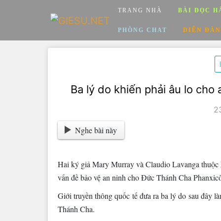
Skip
TRANG NHÀ
BÀI ĐỌC H
to
content
PHÒNG CHAT
DIỄN ĐÀN
Ba lý do khiến phải âu lo cho 
2
Nghe bài này
Hai ký giả Mary Murray và Claudio Lavanga thuộc h
vấn đề bảo vệ an ninh cho Đức Thánh Cha Phanxicô t
Giới truyền thông quốc tế đưa ra ba lý do sau đây l
Thánh Cha.