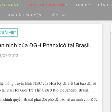
ẰNG NGÀY
LÒNG THƯƠNG XÓT
AUDIO
LẦN C
XIN CẦU NGUYỆN
LIÊN LẠC
BÀI VIẾT
an ninh của ĐGH Phanxicô tại Brasil.
3/07/2013
ệ thống truyền hình NBC của Hoa Kỳ đã viết bài báo dài về
ại Đại Hội Giới Trẻ Thế Giới ở Rio De Janeiro, Brasil.
àm chính quyền Brasil phải đối phó để bảo vệ an ninh cho Đức