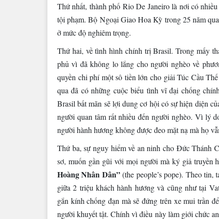
Thứ nhất, thành phố Rio De Janeiro là nơi có nhiều 
tội phạm. Bộ Ngoại Giao Hoa Kỳ trong 25 năm qua 
ở mức độ nghiêm trọng.
Thứ hai, về tình hình chính trị Brasil. Trong mấy t
phủ vì đã không lo lắng cho người nghèo về phươ
quyền chi phí một sô tiền lớn cho giải Túc Cầu Th
qua đã có những cuộc biểu tình vĩ đại chống chính
Brasil bất mãn sẽ lợi dung cơ hội có sự hiện diện c
người quan tâm rất nhiều đến người nghèo. Vì lý do
người hành hương không được đeo mặt nạ mà họ vẫn 
Thứ ba, sự nguy hiểm về an ninh cho Đức Thánh Ch
sơ, muốn gần gũi với mọi người mà ký giả truyề
Hoàng Nhân Dân”
(the people’s pope). Theo tin,
giữa 2 triệu khách hành hương và cũng như tại V
gắn kính chống đạn mà sẽ đứng trên xe mui trần để
người khuyết tật. Chính vì điều này làm giới chức a