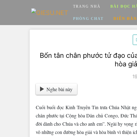
Skip
TRANG NHÀ
BÀI ĐỌC H
to
content
PHÒNG CHAT
DIỄN ĐÀN
Bốn tân chân phước tử đạo củ
hòa giả
1
Nghe bài này
Cuối buổi đọc Kinh Truyền Tin trưa Chúa Nhật ng
chân phước tại Cộng hòa Dân chủ Congo, Đức Thán
đời dành cho Chúa và cho anh em”. Ngài hy vọng rằ
võ những con đường hòa giải và hòa bình vì thiện í