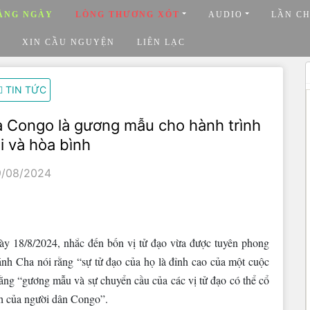
ẰNG NGÀY
LÒNG THƯƠNG XÓT
AUDIO
LẦN C
XIN CẦU NGUYỆN
LIÊN LẠC
TIN TỨC
a Congo là gương mẫu cho hành trình
i và hòa bình
9/08/2024
ày 18/8/2024, nhắc đến bốn vị tử đạo vừa được tuyên phong
h Cha nói rằng “sự tử đạo của họ là đỉnh cao của một cuộc
ng “gương mẫu và sự chuyển cầu của các vị tử đạo có thể cổ
ch của người dân Congo”.