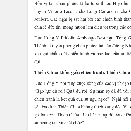
Bốn vị tân chân phước là ba tu sĩ thuộc Hiệp hộ
huynh Vittorio Faccin, cha Luigi Carrara và cha
Joubert. Các ngài bị sát hại bởi các chiến binh t
chia sẻ đức tin, mong muốn làm điều tốt trong các 
Đức Hồng Y Fridolin Ambongo Besungu, Tổng Giá
Thánh lễ tuyên phong chân phước tại tiền đường N
kêu gọi chấm dứt chiến tranh và bạo lực, cần ưu ti
đột.
Thiên Chúa không yêu chiến tranh. Thiên Chúa
Đức Hồng Y nói rằng cuộc sống của các vị tử đạo t
“Bạo lực đủ rồi! Quá đủ rồi! Sự man rợ đã đủ với 
chiến tranh là kết quả của sự ngu ngốc”. Ngài nói
yêu bạo lực. Thiên Chúa không thích xung đột. Vì 
giá làm con Thiên Chúa. Bạo lực, xung đột và chiến
sự hoang tàn và chết chóc”.