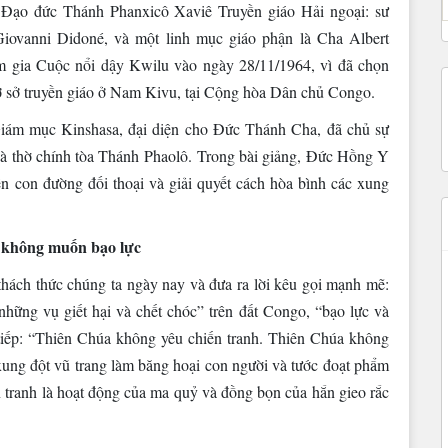
i Đạo đức Thánh Phanxicô Xaviê Truyền giáo Hải ngoại: sư
 Giovanni Didoné, và một linh mục giáo phận là Cha Albert
ham gia Cuộc nổi dậy Kwilu vào ngày 28/11/1964, vì đã chọn
cơ sở truyền giáo ở Nam Kivu, tại Cộng hòa Dân chủ Congo.
m mục Kinshasa, đại diện cho Đức Thánh Cha, đã chủ sự
hà thờ chính tòa Thánh Phaolô. Trong bài giảng, Đức Hồng Y
ên con đường đối thoại và giải quyết cách hòa bình các xung
 không muốn bạo lực
hách thức chúng ta ngày nay và đưa ra lời kêu gọi mạnh mẽ:
những vụ giết hại và chết chóc” trên đất Congo, “bạo lực và
 tiếp: “Thiên Chúa không yêu chiến tranh. Thiên Chúa không
xung đột vũ trang làm băng hoại con người và tước đoạt phẩm
 tranh là hoạt động của ma quỷ và đồng bọn của hắn gieo rắc