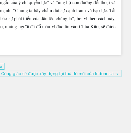
ngốc của ý chí quyền lực” và “ủng hộ con đường đối thoại và
 mạnh: “Chúng ta hãy chấm dứt sự cạnh tranh và bạo lực. Tất
o sự phát triển của dân tộc chúng ta”, bởi vì theo cách này,
o, những người đã đổ máu vì đức tin vào Chúa Kitô, sẽ được
i
 Công giáo sẽ được xây dựng tại thủ đô mới của Indonesia →