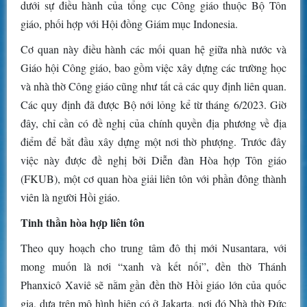
dưới sự điều hành của tổng cục Công giáo thuộc Bộ Tôn
giáo, phối hợp với Hội đồng Giám mục Indonesia.
Cơ quan này điều hành các mối quan hệ giữa nhà nước và
Giáo hội Công giáo, bao gồm việc xây dựng các trường học
và nhà thờ Công giáo cũng như tất cả các quy định liên quan.
Các quy định đã được Bộ nới lỏng kể từ tháng 6/2023. Giờ
đây, chỉ cần có đề nghị của chính quyền địa phương về địa
điểm để bắt đầu xây dựng một nơi thờ phượng. Trước đây
việc này được đề nghị bởi Diễn đàn Hòa hợp Tôn giáo
(FKUB), một cơ quan hòa giải liên tôn với phần đông thành
viên là người Hồi giáo.
Tinh thần hòa hợp liên tôn
Theo quy hoạch cho trung tâm đô thị mới Nusantara, với
mong muốn là nơi “xanh và kết nối”, đền thờ Thánh
Phanxicô Xaviê sẽ nằm gần đền thờ Hồi giáo lớn của quốc
gia, dựa trên mô hình hiện có ở Jakarta, nơi đó Nhà thờ Đức