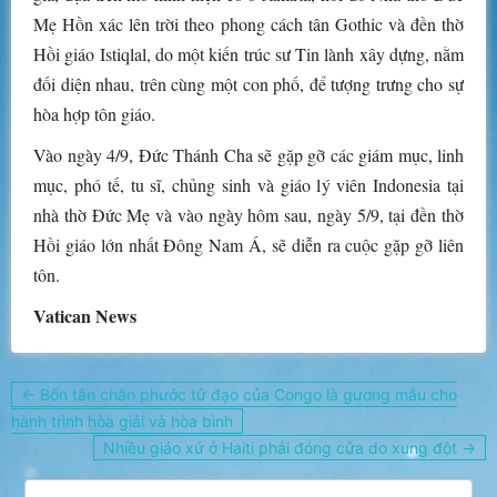
Mẹ Hồn xác lên trời theo phong cách tân Gothic và đền thờ
Hồi giáo Istiqlal, do một kiến trúc sư Tin lành xây dựng, nằm
đối diện nhau, trên cùng một con phố, để tượng trưng cho sự
hòa hợp tôn giáo.
Vào ngày 4/9, Đức Thánh Cha sẽ gặp gỡ các giám mục, linh
mục, phó tế, tu sĩ, chủng sinh và giáo lý viên Indonesia tại
nhà thờ Đức Mẹ và vào ngày hôm sau, ngày 5/9, tại đền thờ
Hồi giáo lớn nhất Đông Nam Á, sẽ diễn ra cuộc gặp gỡ liên
tôn.
Vatican News
Điều
← Bốn tân chân phước tử đạo của Congo là gương mẫu cho
hướng
hành trình hòa giải và hòa bình
bài
Nhiều giáo xứ ở Haiti phải đóng cửa do xung đột →
viết